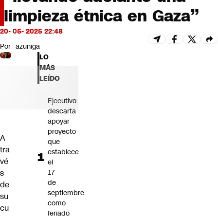
Futuro 360
limpieza étnica en Gaza”
Opinión
20- 05- 2025 22:48
Por
azuniga
LO
MÁS
LEÍDO
Ejecutivo
descarta
apoyar
proyecto
A
que
tra
establece
vé
el
17
s
de
de
septiembre
su
como
cu
feriado