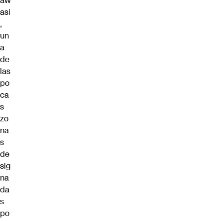
aw
asi
,
un
a
de
las
po
ca
s
zo
na
s
de
sig
na
da
s
po