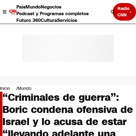
País
Mundo
Negocios
Radio
Podcast y Programas completos
CNN
Futuro 360
Cultura
Servicios
País
Mundo
Negocios
Inicio
Mundo
“Criminales de guerra”:
Deportes
Programas completos
Boric condena ofensiva de
Cultura
Servicios
Israel y lo acusa de estar
Bits
CNN Data
“llevando adelante una
CNN tiempo