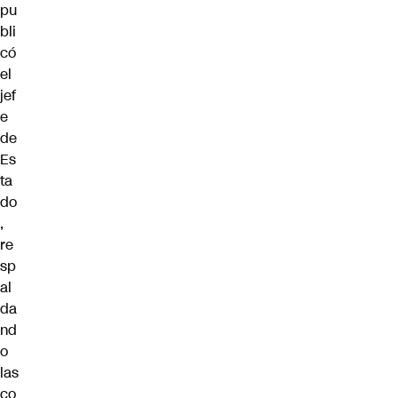
pu
bli
có
el
jef
e
de
Es
ta
do
,
re
sp
al
da
nd
o
las
co