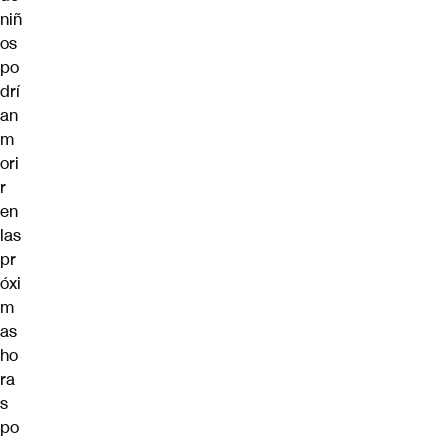
niñ
os
po
drí
an
m
ori
r
en
las
pr
óxi
m
as
ho
ra
s
po