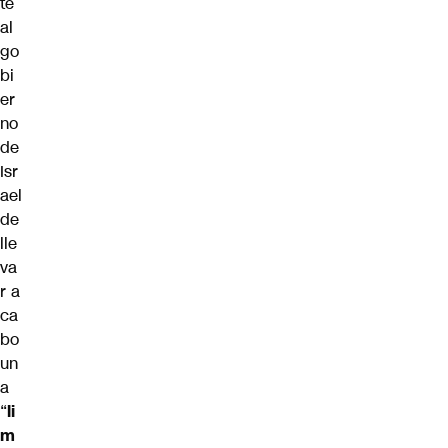
te
al
go
bi
er
no
de
Isr
ael
de
lle
va
r a
ca
bo
un
a
“
li
m