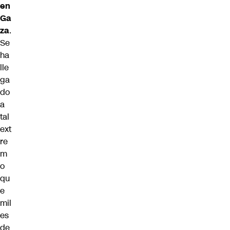
en
Ga
za
.
Se
ha
lle
ga
do
a
tal
ext
re
m
o
qu
e
mil
es
de