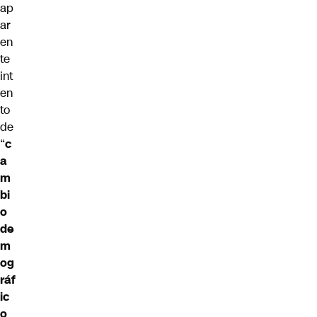
ap
ar
en
te
int
en
to
de
“
c
a
m
bi
o
de
m
og
ráf
ic
o