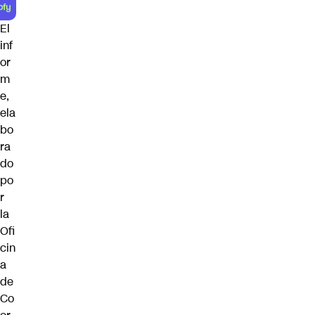
El
inf
or
m
e,
ela
bo
ra
do
po
r
la
Ofi
cin
a
de
Co