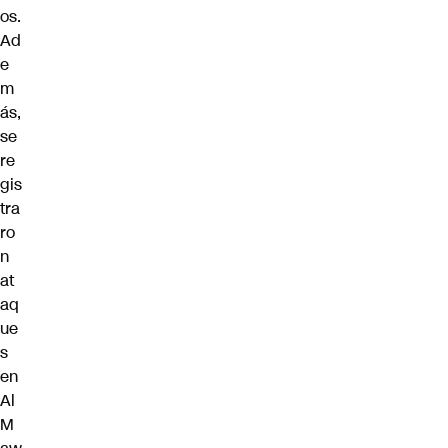
os.
Ad
e
m
ás,
se
re
gis
tra
ro
n
at
aq
ue
s
en
Al
M