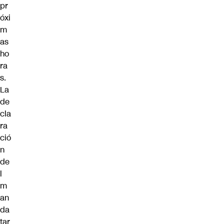
pr
óxi
m
as
ho
ra
s.
La
de
cla
ra
ció
n
de
l
m
an
da
tar