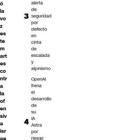
alerta
ó
de
la
seguridad
vo
por
z
defecto
es
en
te
cinta
m
de
escalada
art
y
es
alpinismo
co
ntr
OpenAI
frena
a
el
la
desarrollo
of
de
en
su
siv
IA
a
Astra
isr
por
riesgo
ae