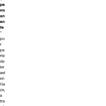
pe
rm
an
en
te
”
po
r
pa
rte
de
Isr
ael
en
Ga
za,
a
tra