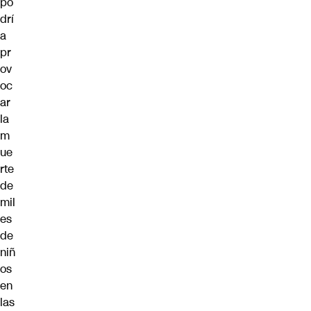
po
drí
a
pr
ov
oc
ar
la
m
ue
rte
de
mil
es
de
niñ
os
en
las