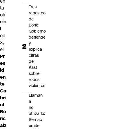
en
Tras
ta
reposteo
ofi
de
cia
Boric:
l
Gobierno
en
defiende
X,
y
el
explica
cifras
Pr
de
es
Kast
id
sobre
en
robos
te
violentos
Ga
Llaman
bri
a
el
no
Bo
utilizarlo:
ric
Sernac
alz
emite