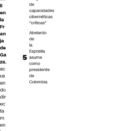
de
lí
capacidades
en
cibernéticas
la
"críticas"
Fr
Abelardo
an
de
ja
la
de
Espriella
Ga
asume
za
,
como
ac
presidente
us
de
Colombia
an
do
dir
ec
ta
m
en