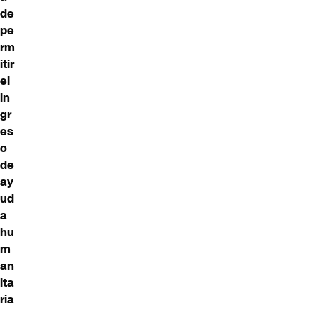
de
pe
rm
itir
el
in
gr
es
o
de
ay
ud
a
hu
m
an
ita
ria