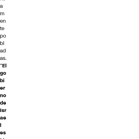
a
m
en
te
po
bl
ad
as.
“
El
go
bi
er
no
de
Isr
ae
l
es