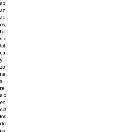
spl
az
ad
os,
ho
spi
tal
es
y
zo
na
s
re
sid
en
cia
les
de
ns