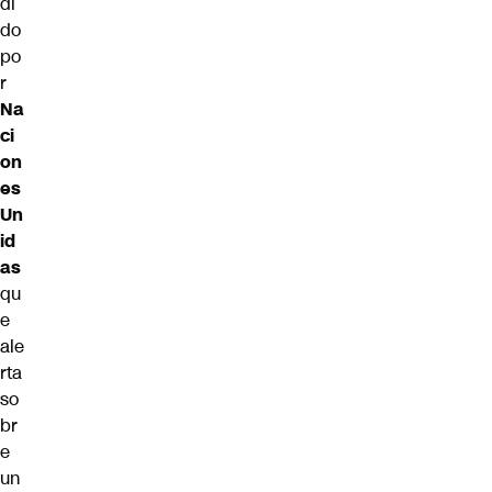
di
do
po
r
Na
ci
on
es
Un
id
as
qu
e
ale
rta
so
br
e
un