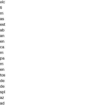
víc
ti
m
as
est
ab
an
en
ca
m
pa
m
en
tos
de
de
spl
az
ad