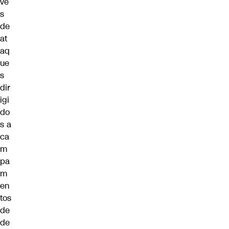
vé
s
de
at
aq
ue
s
dir
igi
do
s a
ca
m
pa
m
en
tos
de
de