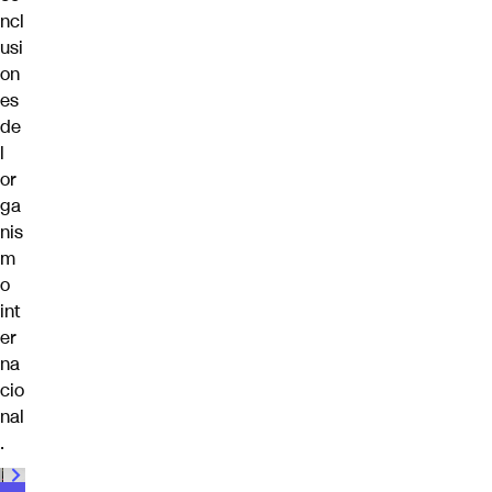
ncl
usi
on
es
de
l
or
ga
nis
m
o
int
er
na
cio
nal
.
00:00
/
01:00