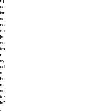
rq
ue
Isr
ael
no
de
ja
en
tra
r
ay
ud
a
hu
m
ani
tar
ia”
,