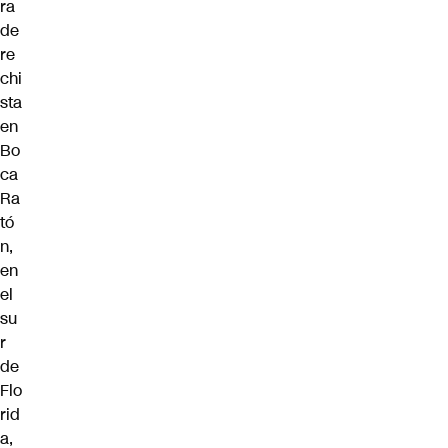
ra
de
re
chi
sta
en
Bo
ca
Ra
tó
n,
en
el
su
r
de
Flo
rid
a,