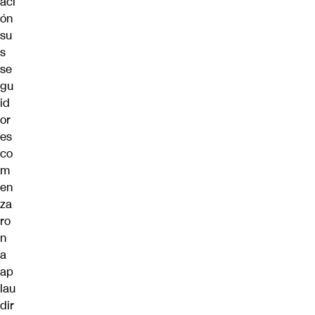
aci
ón
su
s
se
gu
id
or
es
co
m
en
za
ro
n
a
ap
lau
dir