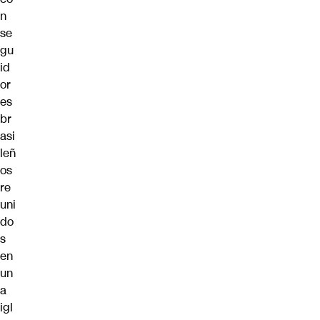
n
se
gu
id
or
es
br
asi
leñ
os
re
uni
do
s
en
un
a
igl