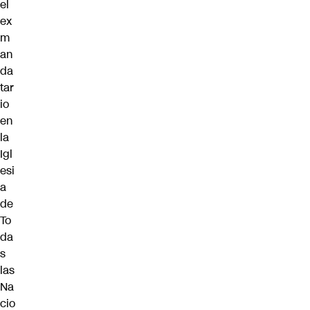
el
ex
m
an
da
tar
io
en
la
Igl
esi
a
de
To
da
s
las
Na
cio