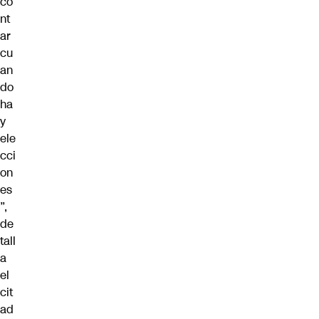
co
nt
ar
cu
an
do
ha
y
ele
cci
on
es
”,
de
tall
a
el
cit
ad