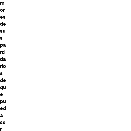
m
or
es
de
su
s
pa
rti
da
rio
s
de
qu
e
pu
ed
a
se
r