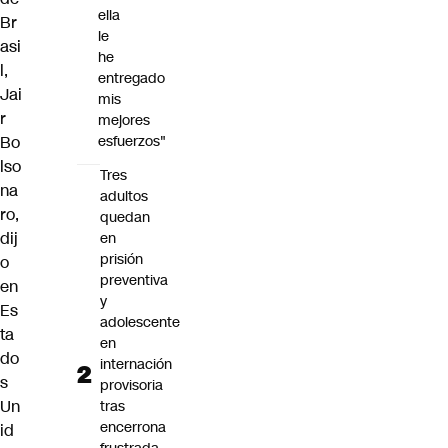
ella
Br
le
asi
he
l,
entregado
Jai
mis
r
mejores
Bo
esfuerzos"
lso
Tres
na
adultos
ro
,
quedan
dij
en
prisión
o
preventiva
en
y
Es
adolescente
ta
en
do
internación
s
provisoria
Un
tras
encerrona
id