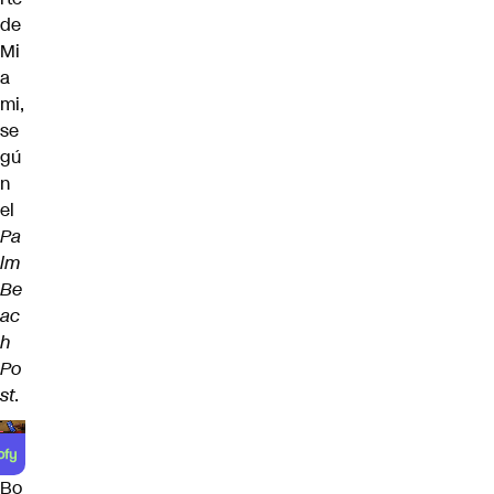
de
Mi
a
mi,
se
gú
n
el
Pa
lm
Be
ac
h
Po
st
.
Bo