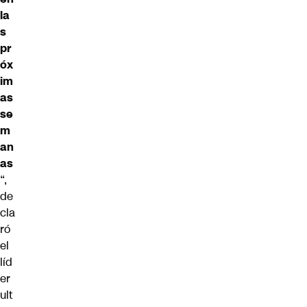
la
s
pr
óx
im
as
se
m
an
as
“,
de
cla
ró
el
líd
er
ult