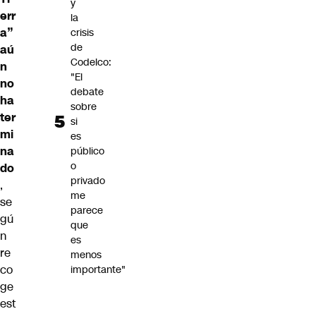
y
err
la
a”
crisis
de
aú
Codelco:
n
"El
no
debate
ha
sobre
ter
si
mi
es
na
público
o
do
privado
,
me
se
parece
gú
que
n
es
re
menos
co
importante"
ge
est