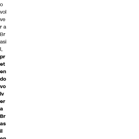
o
vol
ve
r a
Br
asi
l,
pr
et
en
do
vo
lv
er
a
Br
as
il
en