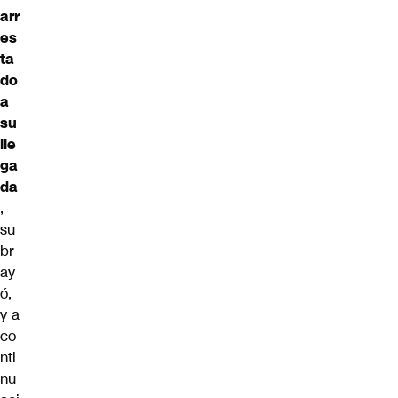
arr
es
ta
do
a
su
lle
ga
da
,
su
br
ay
ó,
y a
co
nti
nu