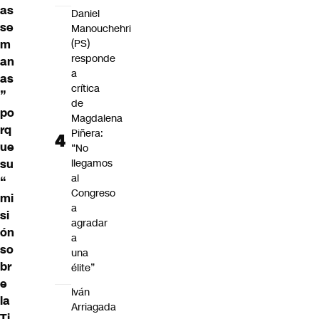
as
Daniel
se
Manouchehri
m
(PS)
responde
an
a
as
crítica
”
de
po
Magdalena
rq
Piñera:
ue
“No
su
llegamos
al
“
Congreso
mi
a
si
agradar
ón
a
so
una
br
élite”
e
Iván
la
Arriagada
Ti