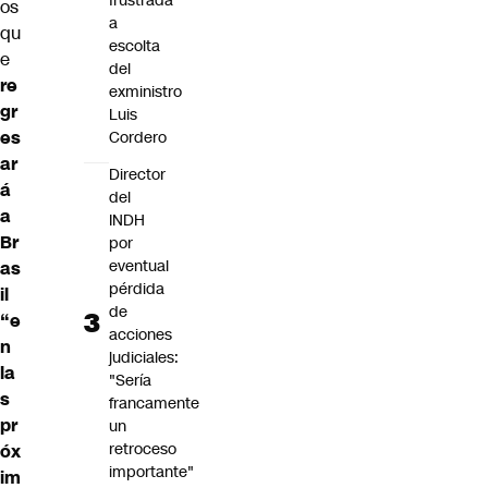
frustrada
os
a
qu
escolta
e
del
re
exministro
gr
Luis
es
Cordero
ar
Director
á
del
a
INDH
Br
por
eventual
as
pérdida
il
de
“e
acciones
n
judiciales:
la
"Sería
s
francamente
pr
un
retroceso
óx
importante"
im