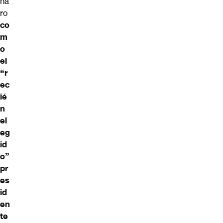
na
ro
co
m
o
el
“r
ec
ié
n
el
eg
id
o”
pr
es
id
en
te