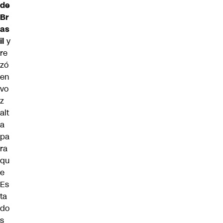
de
Br
as
il
y
re
zó
en
vo
z
alt
a
pa
ra
qu
e
Es
ta
do
s