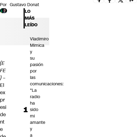
Por
Gustavo Donat
Futuro 360
LO
Opinión
MÁS
LEÍDO
Vladimiro
Mimica
y
su
(E
pasión
FE
por
)
–
las
comunicaciones:
El
"La
ex
radio
pr
ha
esi
sido
de
mi
nt
amante
e
y
a
de