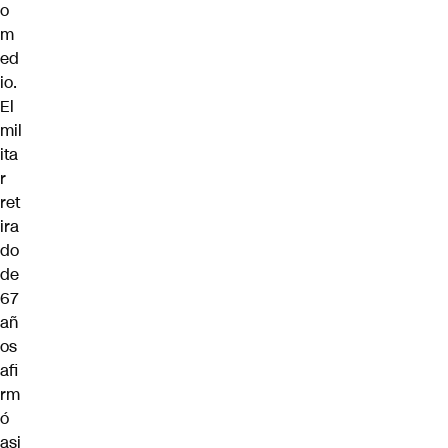
o
m
ed
io.
El
mil
ita
r
ret
ira
do
de
67
añ
os
afi
rm
ó
asi