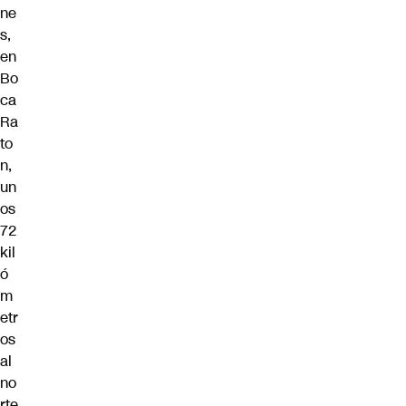
ne
s,
en
Bo
ca
Ra
to
n,
un
os
72
kil
ó
m
etr
os
al
no
rte