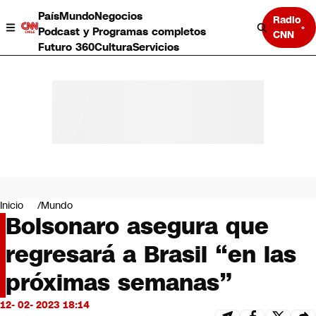
País
Mundo
Negocios
Radio
Podcast y Programas completos
CNN
Futuro 360
Cultura
Servicios
País
Mundo
Negocios
Inicio
Mundo
Bolsonaro asegura que
Deportes
Programas completos
regresará a Brasil “en las
Cultura
Servicios
próximas semanas”
Bits
CNN Data
12- 02- 2023 18:14
CNN tiempo