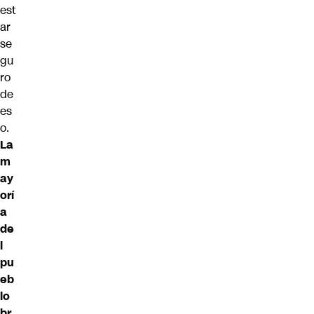
est
ar
se
gu
ro
de
es
o.
La
m
ay
orí
a
de
l
pu
eb
lo
br