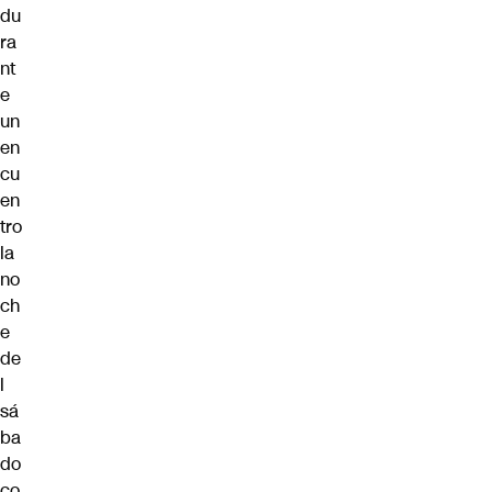
du
ra
nt
e
un
en
cu
en
tro
la
no
ch
e
de
l
sá
ba
do
co