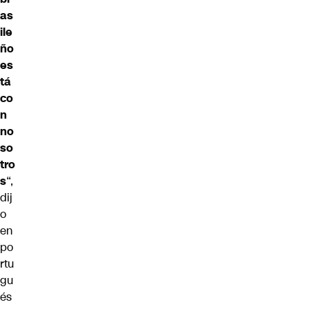
as
ile
ño
es
tá
co
n
no
so
tro
s
“,
dij
o
en
po
rtu
gu
és