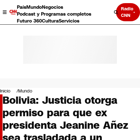
País
Mundo
Negocios
Radio
Podcast y Programas completos
CNN
Futuro 360
Cultura
Servicios
País
Mundo
Negocios
Inicio
Mundo
Bolivia: Justicia otorga
Deportes
Programas completos
permiso para que ex
Cultura
Servicios
presidenta Jeanine Añez
Bits
CNN Data
sea trasladada a un
CNN tiempo