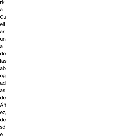
rk
a
Cu
ell
ar,
un
a
de
las
ab
og
ad
as
de
Áñ
ez,
de
sd
e