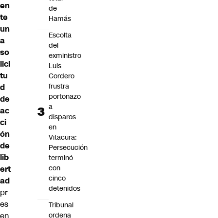
en
de
te
Hamás
un
Escolta
a
del
so
exministro
lici
Luis
tu
Cordero
frustra
d
portonazo
de
a
ac
disparos
ci
en
ón
Vitacura:
de
Persecución
lib
terminó
con
ert
cinco
ad
detenidos
pr
es
Tribunal
en
ordena