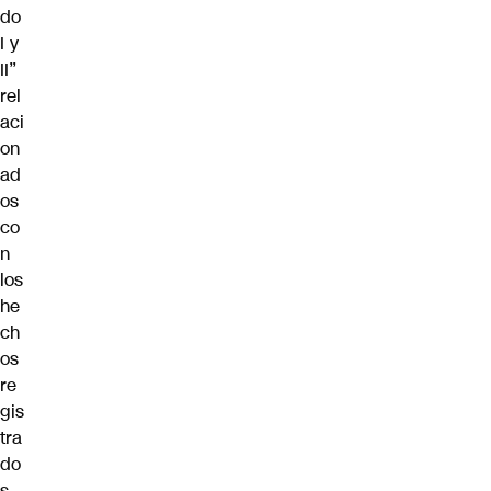
do
I y
II”
rel
aci
on
ad
os
co
n
los
he
ch
os
re
gis
tra
do
s