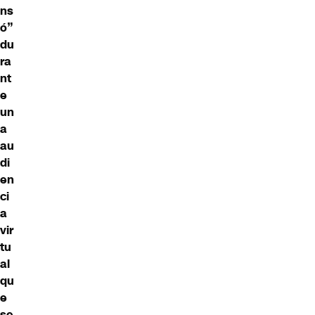
ns
ó”
du
ra
nt
e
un
a
au
di
en
ci
a
vir
tu
al
qu
e
se