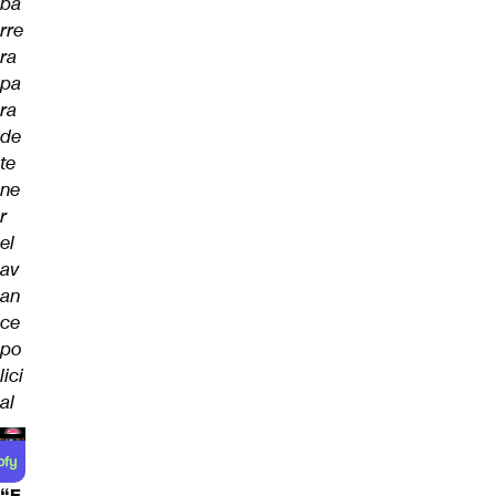
ba
rre
ra
pa
ra
de
te
ne
r
el
av
an
ce
po
lici
al
“E