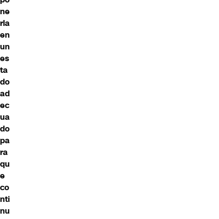
ne
rla
en
un
es
ta
do
ad
ec
ua
do
pa
ra
qu
e
co
nti
nu