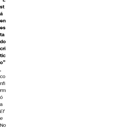
st
á
en
es
ta
do
cri
tic
o”
,
co
nfi
rm
ó
a
Ef
e
No