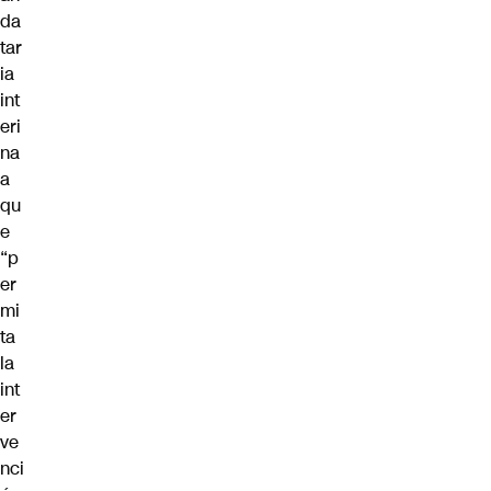
da
tar
ia
int
eri
na
a
qu
e
“p
er
mi
ta
la
int
er
ve
nci