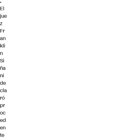
.
El
jue
z
Fr
an
kli
n
Si
ña
ni
de
cla
ró
pr
oc
ed
en
te