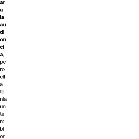
ar
a
la
au
di
en
ci
a
,
pe
ro
ell
a
te
nía
un
te
m
bl
or