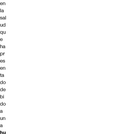
en
la
sal
ud
qu
e
ha
pr
es
en
ta
do
de
bi
do
a
un
a
hu