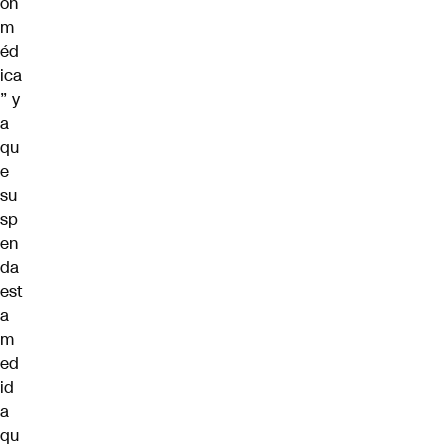
ón
m
éd
ica
” y
a
qu
e
su
sp
en
da
est
a
m
ed
id
a
qu