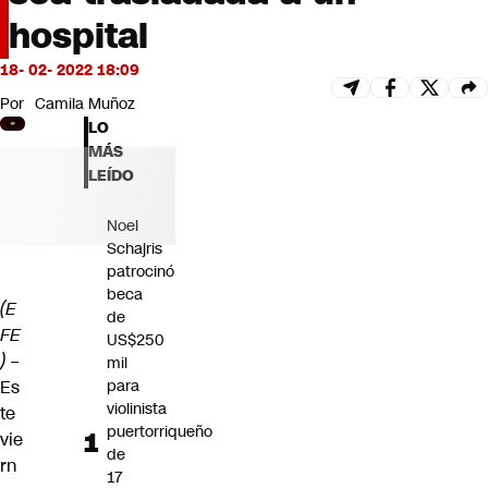
Futuro 360
hospital
Opinión
18- 02- 2022 18:09
Por
Camila Muñoz
LO
MÁS
LEÍDO
Noel
Schajris
patrocinó
beca
(E
de
FE
US$250
) –
mil
Es
para
violinista
te
puertorriqueño
vie
de
rn
17