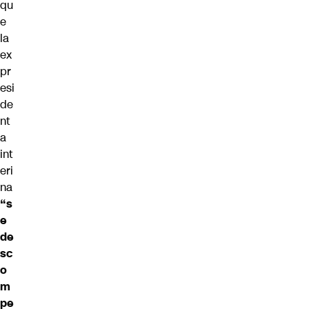
qu
e
la
ex
pr
esi
de
nt
a
int
eri
na
“s
e
de
sc
o
m
pe