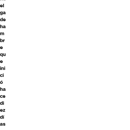
el
ga
de
ha
m
br
e
qu
e
ini
ci
ó
ha
ce
di
ez
dí
as