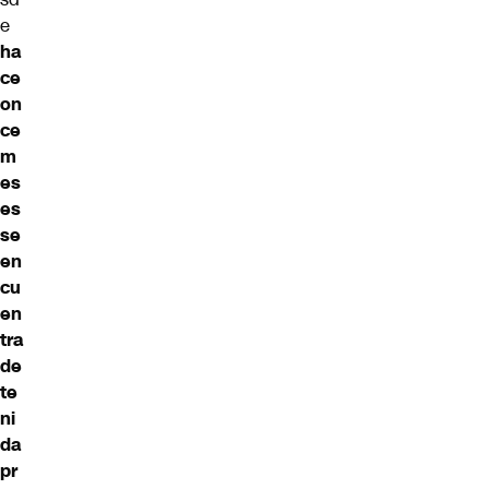
e
ha
ce
on
ce
m
es
es
se
en
cu
en
tra
de
te
ni
da
pr