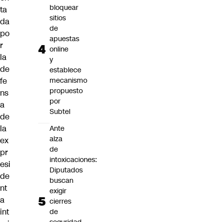
bloquear
ta
sitios
da
de
po
apuestas
r
online
la
y
de
establece
fe
mecanismo
propuesto
ns
por
a
Subtel
de
la
Ante
alza
ex
de
pr
intoxicaciones:
esi
Diputados
de
buscan
nt
exigir
a
cierres
int
de