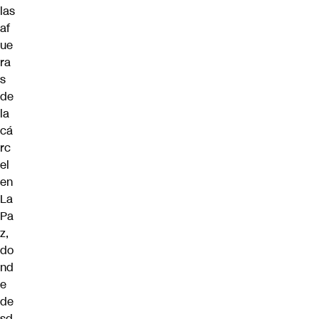
las
af
ue
ra
s
de
la
cá
rc
el
en
La
Pa
z,
do
nd
e
de
sd