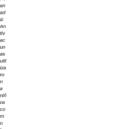
an
ad
á:
An
tiv
ac
un
as
util
iza
ro
n
a
niñ
os
co
m
o