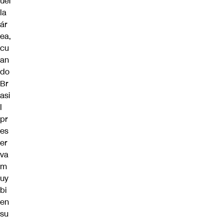
uel
la
ár
ea,
cu
an
do
Br
asi
l
pr
es
er
va
m
uy
bi
en
su