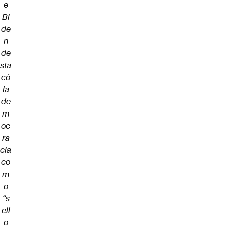
e
Bi
de
n
de
sta
có
la
de
m
oc
ra
cia
co
m
o
“s
ell
o