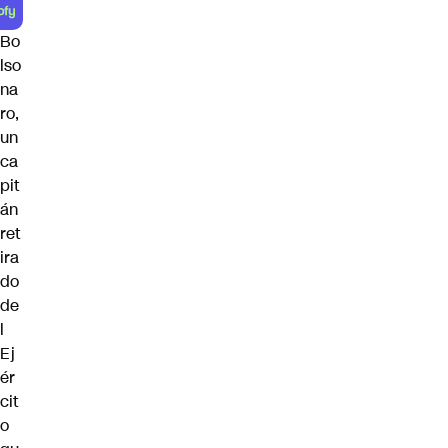
Bo
lso
na
ro,
un
ca
pit
án
ret
ira
do
de
l
Ej
ér
cit
o