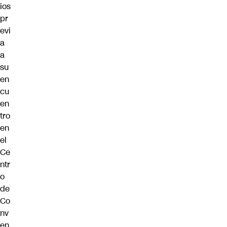
ios
pr
evi
a
a
su
en
cu
en
tro
en
el
Ce
ntr
o
de
Co
nv
en