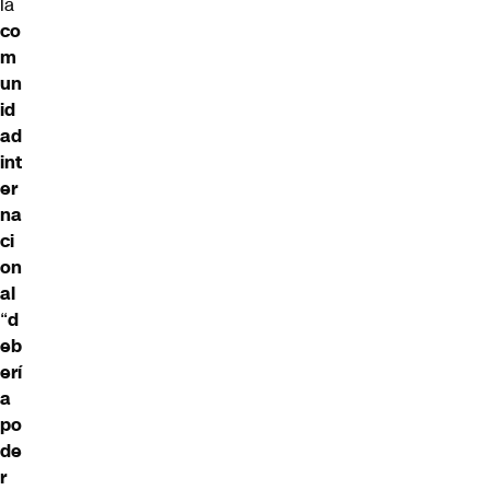
la
co
m
un
id
ad
int
er
na
ci
on
al
“
d
eb
erí
a
po
de
r