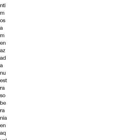
nti
m
os
a
m
en
az
ad
a
nu
est
ra
so
be
ra
nía
en
aq