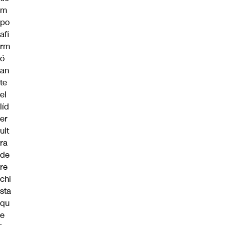
m
po
afi
rm
ó
an
te
el
líd
er
ult
ra
de
re
chi
sta
qu
e