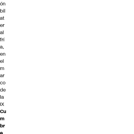
ón
bil
at
er
al
frí
a,
en
el
m
ar
co
de
la
IX
Cu
m
br
e