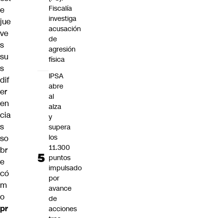
Fiscalía
e
investiga
jue
acusación
ve
de
s
agresión
su
física
s
IPSA
dif
abre
er
al
en
alza
cia
y
s
supera
los
so
11.300
br
puntos
e
impulsado
có
por
m
avance
o
de
pr
acciones