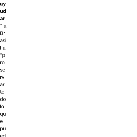
ay
ud
ar
” a
Br
asi
l a
“p
re
se
rv
ar
to
do
lo
qu
e
pu
ed