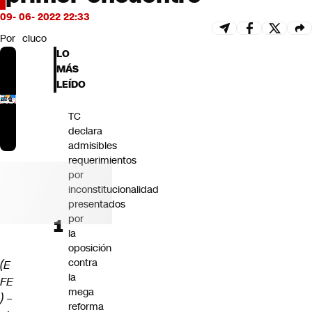
Futuro 360
09- 06- 2022 22:33
Opinión
Por
cluco
LO
MÁS
LEÍDO
TC
declara
admisibles
requerimientos
por
inconstitucionalidad
presentados
por
la
oposición
contra
(E
la
FE
mega
) –
reforma