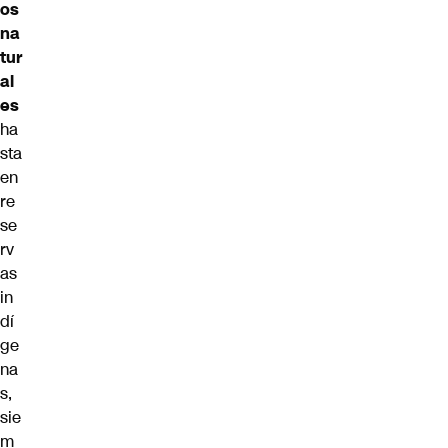
os
na
tur
al
es
ha
sta
en
re
se
rv
as
in
dí
ge
na
s,
sie
m