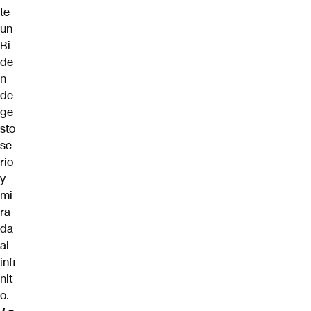
te
un
Bi
de
n
de
ge
sto
se
rio
y
mi
ra
da
al
infi
nit
o.