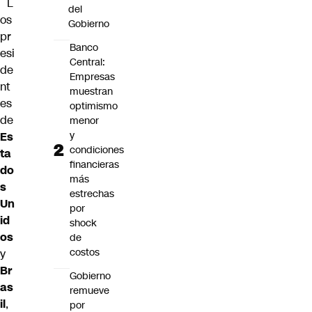
L
del
os
Gobierno
pr
Banco
esi
Central:
de
Empresas
nt
muestran
es
optimismo
de
menor
y
Es
condiciones
ta
financieras
do
más
s
estrechas
Un
por
id
shock
os
de
costos
y
Br
Gobierno
as
remueve
il
,
por