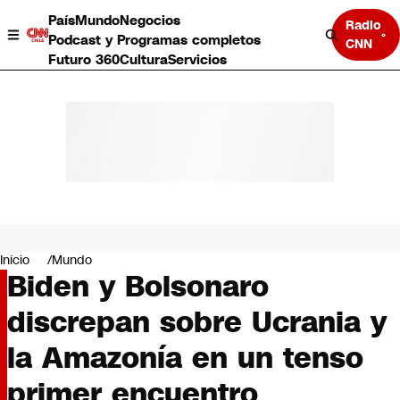
País
Mundo
Negocios
Radio
Podcast y Programas completos
CNN
Futuro 360
Cultura
Servicios
País
Mundo
Negocios
Inicio
Mundo
Biden y Bolsonaro
Deportes
Programas completos
discrepan sobre Ucrania y
Cultura
Servicios
la Amazonía en un tenso
Bits
CNN Data
primer encuentro
CNN tiempo