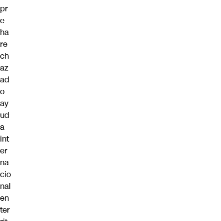
pr
e
ha
re
ch
az
ad
o
ay
ud
a
int
er
na
cio
nal
en
ter