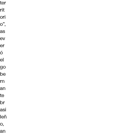
ter
rit
ori
o”,
as
ev
er
ó
el
go
be
rn
an
te
br
asi
leñ
o,
an