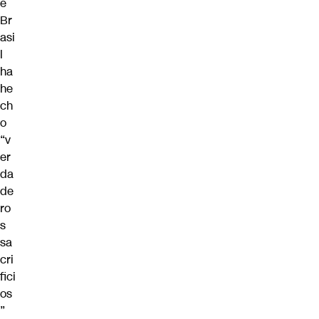
e
Br
asi
l
ha
he
ch
o
“v
er
da
de
ro
s
sa
cri
fici
os
”