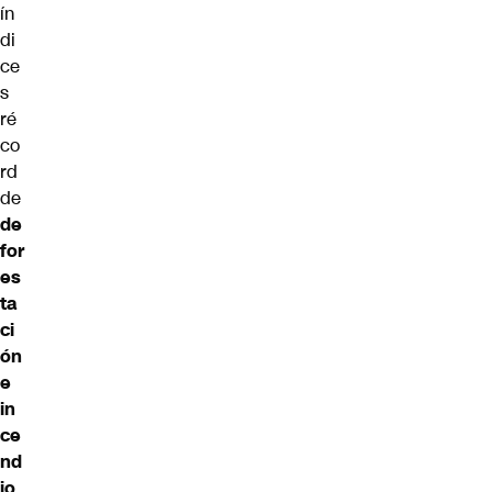
ín
di
ce
s
ré
co
rd
de
de
for
es
ta
ci
ón
e
in
ce
nd
io