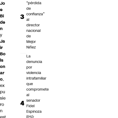
Jo
“pérdida
de
e
confianza”
Bi
al
de
director
n
nacional
y
de
Ja
Mejor
ir
Niñez
Bo
La
ls
denuncia
on
por
ar
violencia
intrafamiliar
o
,
que
ex
compromete
pu
al
sie
senador
ro
Fidel
n
Espinoza
est
(PS):