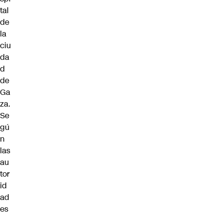
tal
de
la
ciu
da
d
de
Ga
za.
Se
gú
n
las
au
tor
id
ad
es