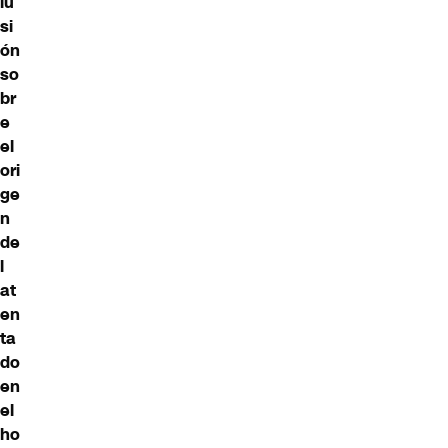
lu
si
ón
so
br
e
el
ori
ge
n
de
l
at
en
ta
do
en
el
ho