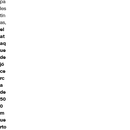
pa
les
tin
as,
el
at
aq
ue
de
jó
ce
rc
a
de
50
0
m
ue
rto