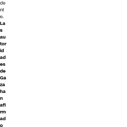
de
nt
e.
La
s
au
tor
id
ad
es
de
Ga
za
ha
n
afi
rm
ad
o