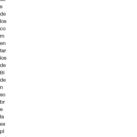
s
de
los
co
m
en
tar
ios
de
Bi
de
n
so
br
e
la
ex
pl