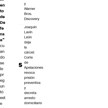
y
en
Warner
to
Bros.
de
Discovery
De
Joaquín
fe
Lavín
ns
León
a”
deja
cu
la
an
cárcel:
do
Corte
de
se
Apelaciones
le
revoca
pr
prisión
eg
preventiva
un
y
tó
decreta
est
arresto
domiciliario
e