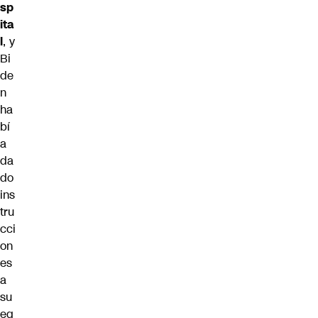
sp
ita
l
, y
Bi
de
n
ha
bí
a
da
do
ins
tru
cci
on
es
a
su
eq