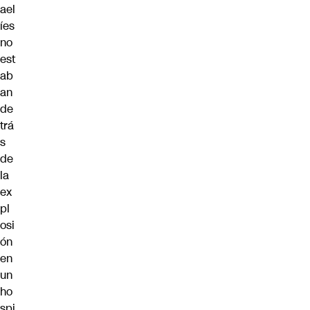
ael
íes
no
est
ab
an
de
trá
s
de
la
ex
pl
osi
ón
en
un
ho
spi