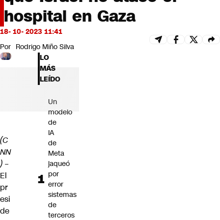
Futuro 360
hospital en Gaza
Opinión
18- 10- 2023 11:41
Por
Rodrigo Miño Silva
LO
MÁS
LEÍDO
Un
modelo
de
IA
(C
de
NN
Meta
)
–
jaqueó
por
El
error
pr
sistemas
esi
de
de
terceros