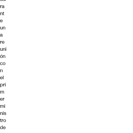
ra
nt
e
un
a
re
uni
ón
co
n
el
pri
m
er
mi
nis
tro
de