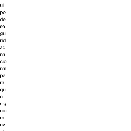
ui
po
de
se
gu
rid
ad
na
cio
nal
pa
ra
qu
e
sig
uie
ra
ev