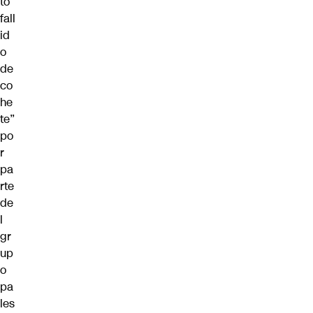
to
fall
id
o
de
co
he
te”
po
r
pa
rte
de
l
gr
up
o
pa
les