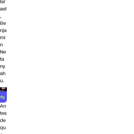
Isr
ael
,
Be
nja
mi
n
Ne
ta
ny
ah
u.
An
tes
de
qu