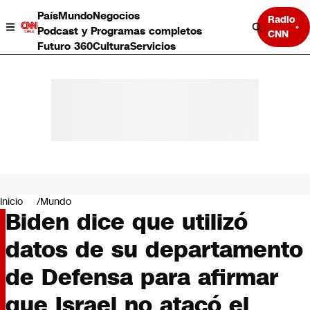
País
Mundo
Negocios
Radio
Podcast y Programas completos
CNN
Futuro 360
Cultura
Servicios
País
Mundo
Negocios
Inicio
Mundo
Biden dice que utilizó
Deportes
Programas completos
datos de su departamento
Cultura
Servicios
de Defensa para afirmar
Bits
CNN Data
que Israel no atacó el
CNN tiempo