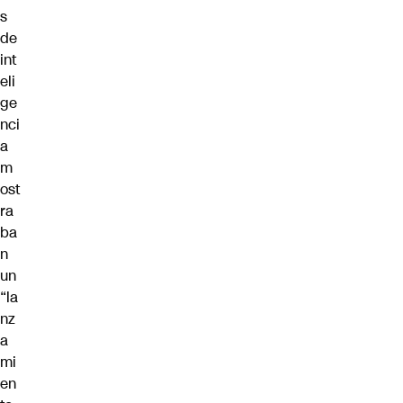
s
de
int
eli
ge
nci
a
m
ost
ra
ba
n
un
“la
nz
a
mi
en