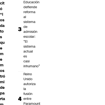
Educación
cit
defiende
ó
reforma
“l
al
os
sistema
da
de
to
admisión
escolar:
s
“El
qu
sistema
e
actual
m
es
e
casi
m
inhumano”
os
Reino
tró
Unido
mi
autoriza
de
la
pa
fusión
rta
entre
Paramount
m