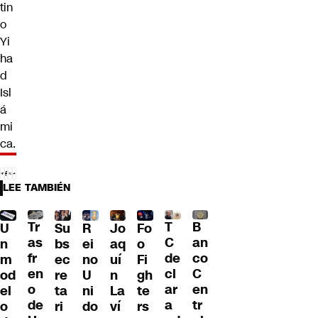
tin
o
Yi
ha
d
Isl
á
mi
ca.
LEE TAMBIÉN
Tr
T
B
U
Su
R
Jo
Fo
as
C
an
n
bs
ei
aq
o
fr
de
co
m
ec
no
uí
Fi
en
cl
C
od
re
U
n
gh
o
ar
en
el
ta
ni
La
te
de
a
tr
o
ri
do
ví
rs