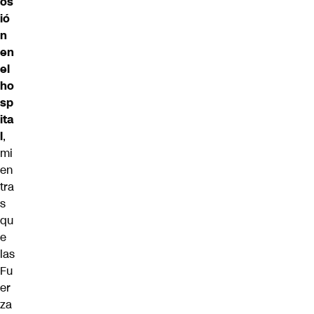
os
ió
n
en
el
ho
sp
ita
l
,
mi
en
tra
s
qu
e
las
Fu
er
za