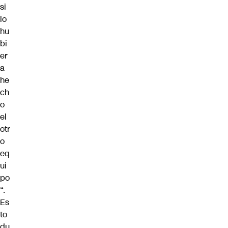
si
lo
hu
bi
er
a
he
ch
o
el
otr
o
eq
ui
po
“.
Es
to
du