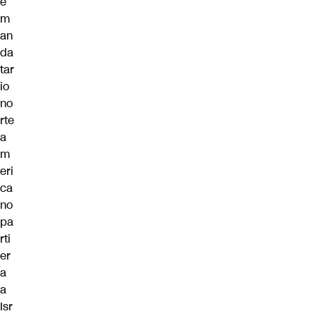
e
m
an
da
tar
io
no
rte
a
m
eri
ca
no
pa
rti
er
a
a
Isr