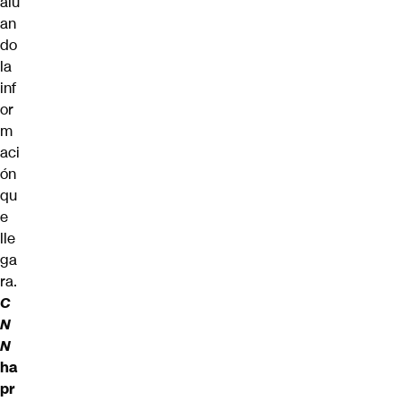
alu
an
do
la
inf
or
m
aci
ón
qu
e
lle
ga
ra.
C
N
N
ha
pr