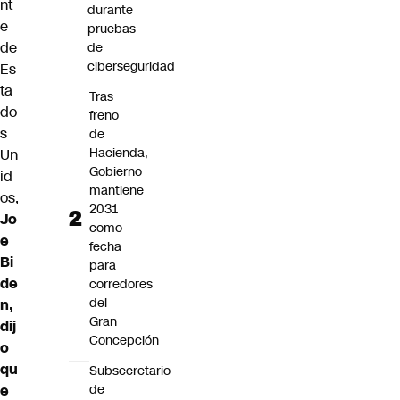
nt
durante
e
pruebas
de
de
ciberseguridad
Es
ta
Tras
do
freno
s
de
Hacienda,
Un
Gobierno
id
mantiene
os,
2031
Jo
como
e
fecha
Bi
para
de
corredores
del
n
,
Gran
dij
Concepción
o
qu
Subsecretario
de
e