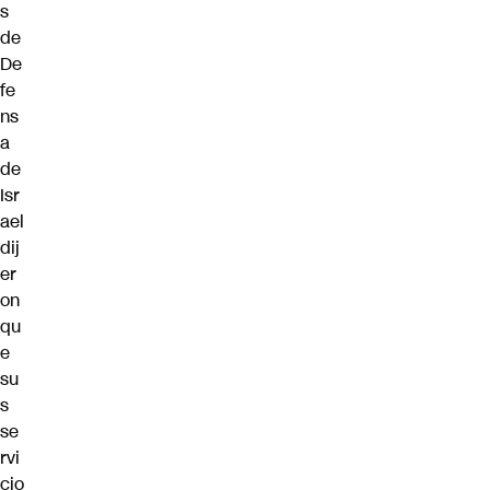
s
de
De
fe
ns
a
de
Isr
ael
dij
er
on
qu
e
su
s
se
rvi
cio