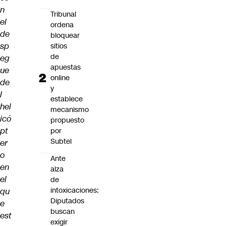
n
Tribunal
el
ordena
de
bloquear
sp
sitios
de
eg
apuestas
ue
online
de
y
l
establece
hel
mecanismo
icó
propuesto
pt
por
Subtel
er
o
Ante
en
alza
el
de
intoxicaciones:
qu
Diputados
e
buscan
est
exigir