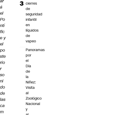
ar
cierres
á
de
el
seguridad
Po
infantil
en
ntí
líquidos
fic
de
e y
vapeo
el
po
Panoramas
por
ste
el
rio
Día
r
de
so
la
ni
Niñez:
do
Visita
de
al
Zoológico
las
Nacional
ca
y
m
al