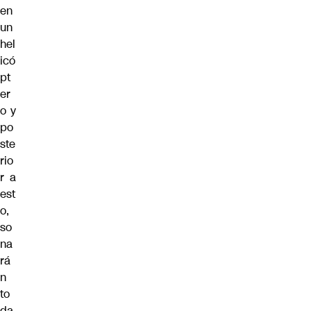
en
un
hel
icó
pt
er
o y
po
ste
rio
r a
est
o,
so
na
rá
n
to
da