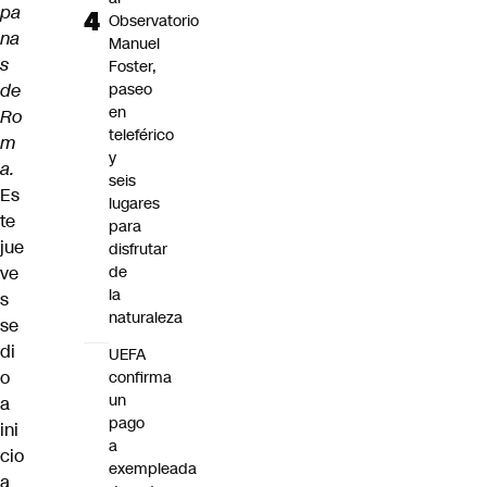
pa
Observatorio
na
Manuel
s
Foster,
de
paseo
en
Ro
teleférico
m
y
a.
seis
Es
lugares
te
para
jue
disfrutar
ve
de
la
s
naturaleza
se
di
UEFA
o
confirma
un
a
pago
ini
a
cio
exempleada
a