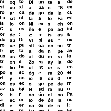
to
ni
de
un
oq
Dí
te
a
xi
st
ex
pa
ue
a
n
“S
ca
ro
cu
go
ar
de
de
in
ci
Lu
rsi
a
sit
la
lo
Fa
on
is
on
ex
io
Ni
s
ch
es
C
ist
e
s
ñe
pa
ad
:
or
a
m
de
z:
ís
as
Di
de
ex
pl
ap
Vi
es
”
pu
ro
tr
ea
ue
sit
co
su
ta
fr
av
da
st
a
n
pe
do
us
ia
du
as
al
m
ra
s
tr
do
ra
on
Zo
ay
la
bu
a
en
nt
lin
ol
or
s
sc
po
el
e
e
óg
re
20
an
rt
ce
la
y
ic
cu
0
ex
on
rr
ge
es
o
pe
de
igi
az
o
sti
ta
N
ra
nu
r
o
Pa
ón
bl
ac
ci
nc
ci
a
nu
de
ec
io
ón
ia
er
di
l:
Gi
e
na
de
s
re
sp
Es
an