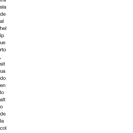
sla
de
al
hel
ip
ue
rto
,
sit
ua
do
en
lo
alt
o
de
la
col