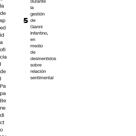
durante
la
la
de
gestión
sp
de
Gianni
ed
Infantino,
id
en
a
medio
ofi
de
cia
desmentidos
l
sobre
de
relación
sentimental
l
Pa
pa
Be
ne
di
ct
o