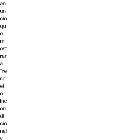
an
un
ció
qu
e
m
ost
rar
á
“re
sp
et
o
inc
on
di
cio
nal
y