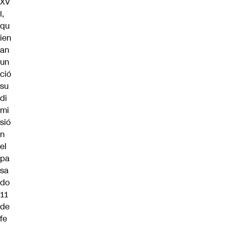
XV
I,
qu
ien
an
un
ció
su
di
mi
sió
n
el
pa
sa
do
11
de
fe