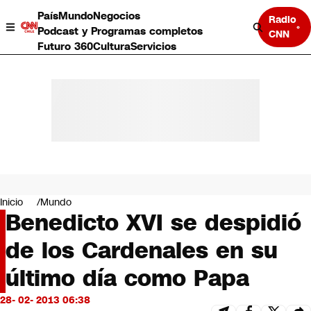
País
Mundo
Negocios
Radio
Podcast y Programas completos
CNN
Futuro 360
Cultura
Servicios
País
Mundo
Negocios
Inicio
Mundo
Benedicto XVI se despidió
Deportes
Programas completos
de los Cardenales en su
Cultura
Servicios
último día como Papa
Bits
CNN Data
28- 02- 2013 06:38
CNN tiempo