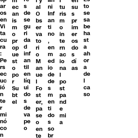
m
l y
l
en
s
ar
to
ni
ec
al
tu
su
de
os
se
Inf
an
O
ris
s
se
en
sa
an
is
bs
m
pr
gu
Vi
be
ti
m
er
o
im
ri
ta
ha
no
o
va
in
er
da
cu
st
,
pr
to
te
os
d
ra
a
en
op
ri
rn
do
inf
:
ah
m
ue
o
ac
s
an
Pe
or
ed
st
M
io
dí
til
rs
a
io
o
an
na
as
en
ec
de
de
po
ue
l
líq
uc
l
de
r
l
po
ui
ió
ca
s
Su
Fo
st
do
n
so
m
bt
st
pa
s
te
en
el
er,
nd
de
r
ti
pa
e
va
mi
do
se
mi
pe
nó
s
o
a
o
co
so
en
n
br
te