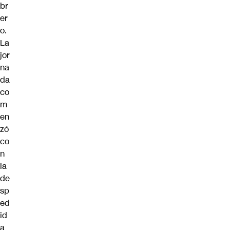
br
er
o.
La
jor
na
da
co
m
en
zó
co
n
la
de
sp
ed
id
a