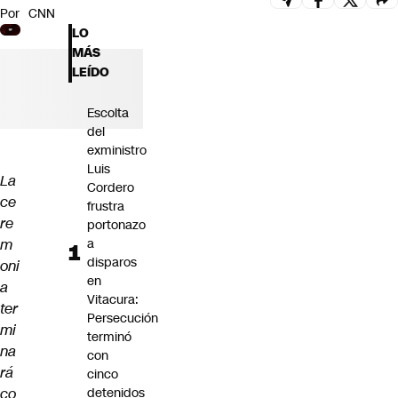
Por
CNN
Futuro 360
LO
Opinión
MÁS
LEÍDO
Escolta
del
exministro
Luis
La
Cordero
ce
frustra
re
portonazo
m
a
disparos
oni
en
a
Vitacura:
ter
Persecución
mi
terminó
na
con
rá
cinco
co
detenidos