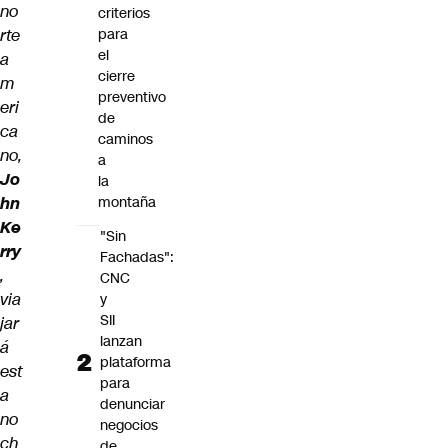
no
criterios
rte
para
el
a
cierre
m
preventivo
eri
de
ca
caminos
no,
a
Jo
la
hn
montaña
Ke
"Sin
rry
Fachadas":
,
CNC
via
y
SII
jar
lanzan
á
plataforma
est
para
a
denunciar
no
negocios
ch
de