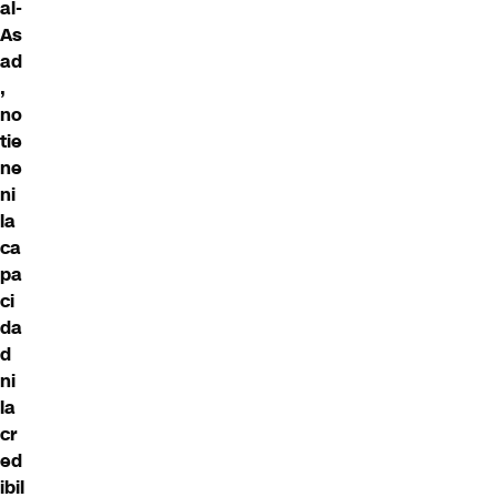
al-
As
ad
,
no
tie
ne
ni
la
ca
pa
ci
da
d
ni
la
cr
ed
ibil