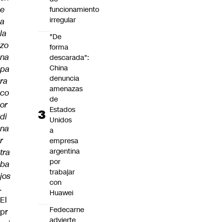
e
funcionamiento
irregular
a
la
"De
zo
forma
na
descarada":
China
pa
denuncia
ra
amenazas
co
de
or
Estados
di
Unidos
na
a
r
empresa
argentina
tra
por
ba
trabajar
jos
con
.
Huawei
El
Fedecarne
pr
advierte