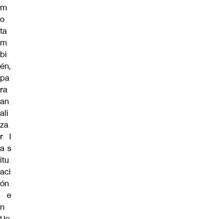
m
o
ta
m
bi
én,
pa
ra
an
ali
za
r
l
a
s
itu
aci
ón
e
n
Uc