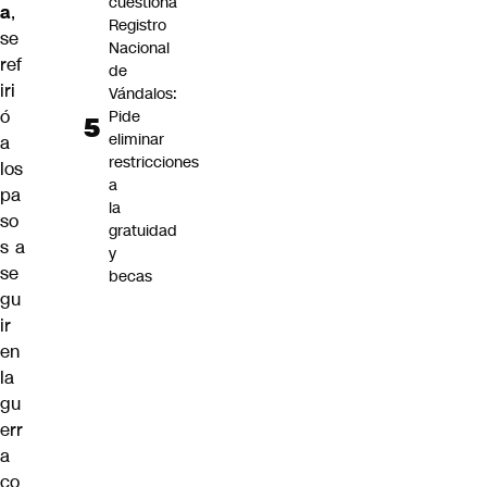
cuestiona
a
,
Registro
se
Nacional
ref
de
iri
Vándalos:
ó
Pide
eliminar
a
restricciones
los
a
pa
la
so
gratuidad
s a
y
se
becas
gu
ir
en
la
gu
err
a
co