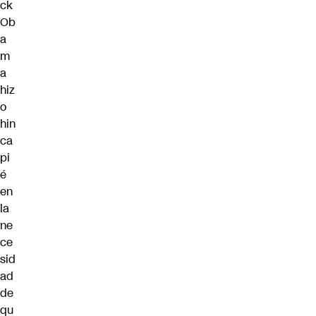
ck
Ob
a
m
a
hiz
o
hin
ca
pi
é
en
la
ne
ce
sid
ad
de
qu