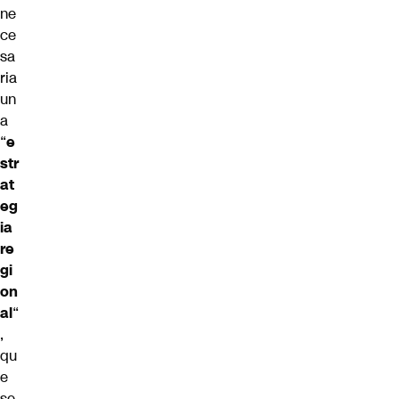
ne
ce
sa
ria
un
a
“
e
str
at
eg
ia
re
gi
on
al
“
,
qu
e
se