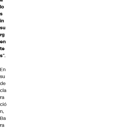
lo
s
in
su
rg
en
te
s
“.
En
su
de
cla
ra
ció
n,
Ba
ra