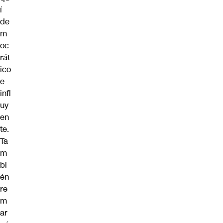
í
de
m
oc
rát
ico
e
infl
uy
en
te.
Ta
m
bi
én
re
m
ar