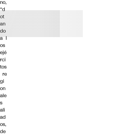
no,
“d
ot
an
do
a l
os
ejé
rci
tos
re
gi
on
ale
s
ali
ad
os,
de