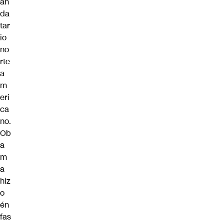
an
da
tar
io
no
rte
a
m
eri
ca
no.
Ob
a
m
a
hiz
o
én
fas