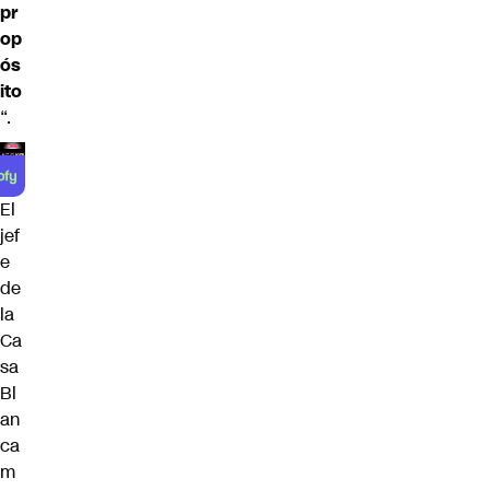
pr
op
ós
ito
“.
El
jef
e
de
la
Ca
sa
Bl
an
ca
m