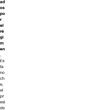
ad
os
po
r
el
ré
gi
m
en
.
Es
ta
no
ch
e,
el
pr
esi
de