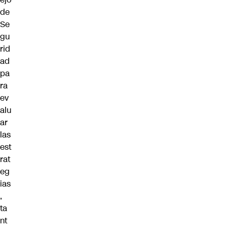
de
Se
gu
rid
ad
pa
ra
ev
alu
ar
las
est
rat
eg
ias
,
ta
nt