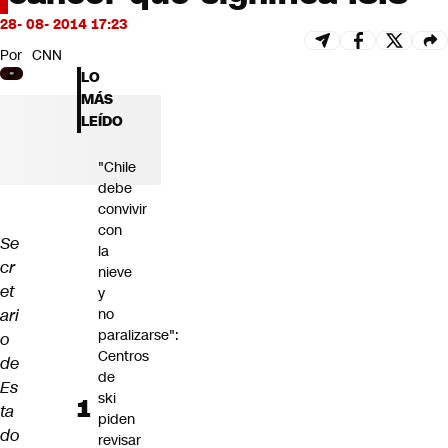
Futuro 360
28- 08- 2014 17:23
Opinión
Por
CNN
LO
MÁS
LEÍDO
"Chile
debe
convivir
con
Se
la
cr
nieve
et
y
ari
no
paralizarse":
o
Centros
de
de
Es
ski
ta
piden
do
revisar