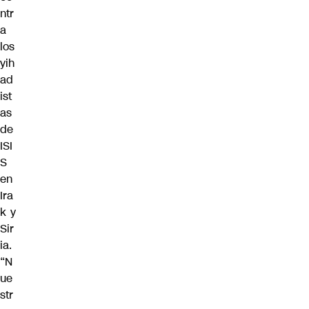
ntr
a
los
yih
ad
ist
as
de
ISI
S
en
Ira
k y
Sir
ia.
“N
ue
str