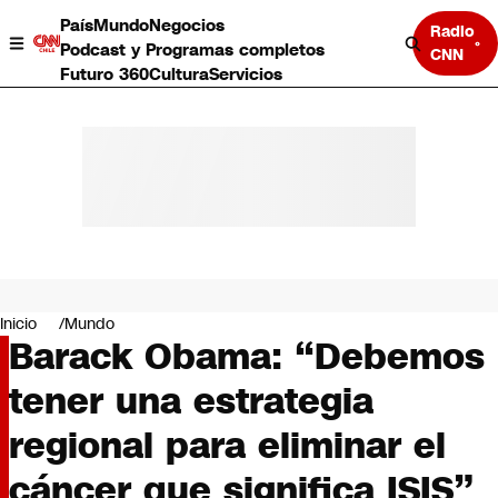
País
Mundo
Negocios
Radio
Podcast y Programas completos
CNN
Futuro 360
Cultura
Servicios
País
Mundo
Negocios
Inicio
Mundo
Barack Obama: “Debemos
Deportes
Programas completos
tener una estrategia
Cultura
Servicios
regional para eliminar el
Bits
CNN Data
cáncer que significa ISIS”
CNN tiempo