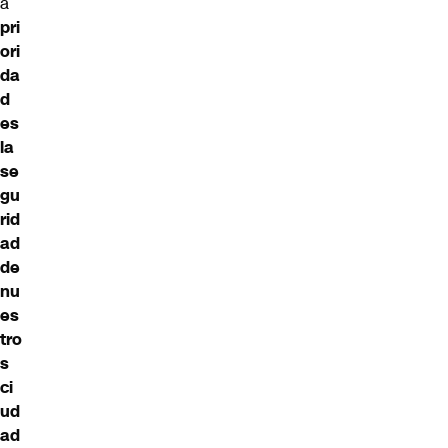
a
pri
ori
da
d
es
la
se
gu
rid
ad
de
nu
es
tro
s
ci
ud
ad