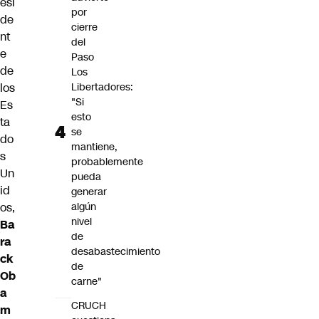
esi
por
de
cierre
nt
del
e
Paso
de
Los
los
Libertadores:
"Si
Es
esto
ta
se
do
mantiene,
s
probablemente
Un
pueda
id
generar
os,
algún
nivel
Ba
de
ra
desabastecimiento
ck
de
Ob
carne"
a
CRUCH
m