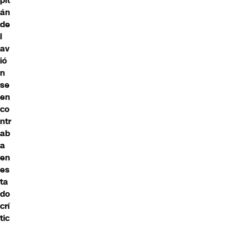
pit
án
de
l
av
ió
n
se
en
co
ntr
ab
a
en
es
ta
do
crí
tic