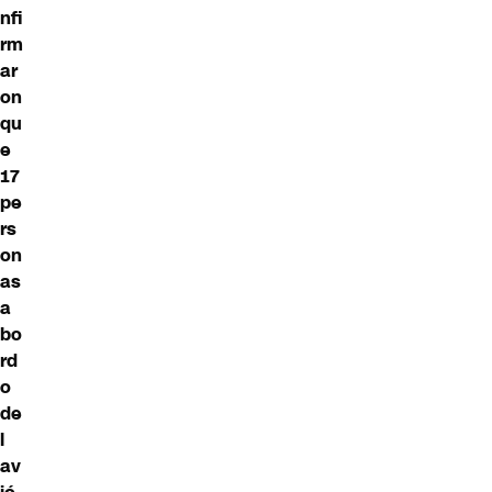
nfi
rm
ar
on
qu
e
17
pe
rs
on
as
a
bo
rd
o
de
l
av