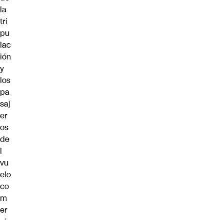
la
tri
pu
lac
ión
y
los
pa
saj
er
os
de
l
vu
elo
co
m
er