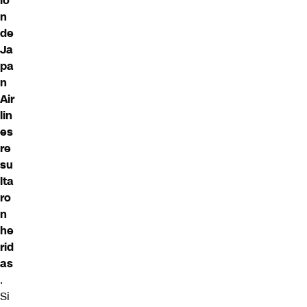
ió
n
de
Ja
pa
n
Air
lin
es
re
su
lta
ro
n
he
rid
as
.
Si