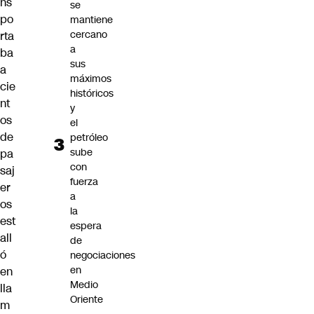
ns
se
po
mantiene
cercano
rta
a
ba
sus
a
máximos
cie
históricos
nt
y
os
el
de
petróleo
sube
pa
con
saj
fuerza
er
a
os
la
est
espera
all
de
ó
negociaciones
en
en
Medio
lla
Oriente
m