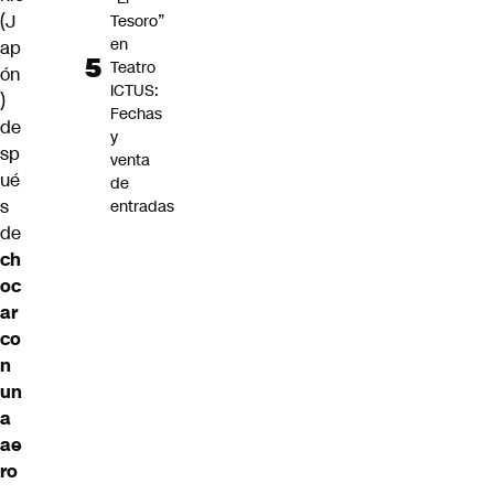
(
J
Tesoro”
en
ap
Teatro
ón
ICTUS:
)
Fechas
de
y
sp
venta
ué
de
s
entradas
de
ch
oc
ar
co
n
un
a
ae
ro