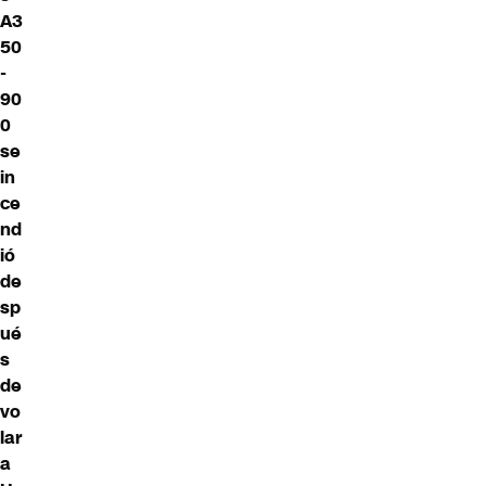
A3
50
-
90
0
se
in
ce
nd
ió
de
sp
ué
s
de
vo
lar
a