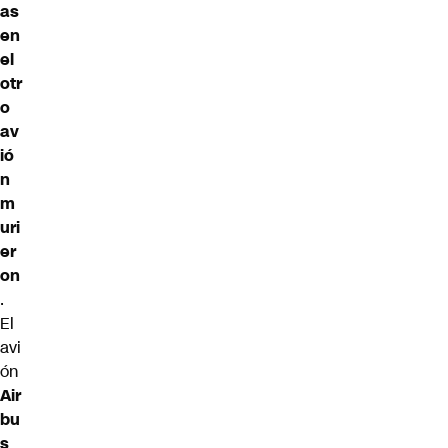
as
en
el
otr
o
av
ió
n
m
uri
er
on
.
El
avi
ón
Air
bu
s