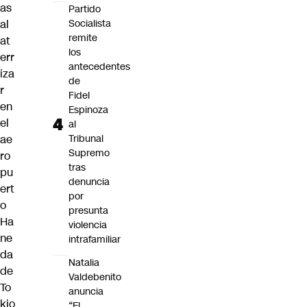
as
Partido
Socialista
al
remite
at
los
err
antecedentes
iza
de
r
Fidel
en
Espinoza
el
al
Tribunal
ae
Supremo
ro
tras
pu
denuncia
ert
por
o
presunta
Ha
violencia
ne
intrafamiliar
da
Natalia
de
Valdebenito
To
anuncia
kio
“El