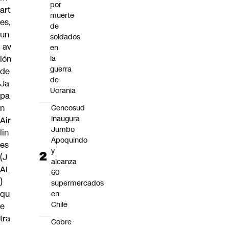
por
art
muerte
es,
de
un
soldados
av
en
la
ión
guerra
de
de
Ja
Ucrania
pa
n
Cencosud
inaugura
Air
Jumbo
lin
Apoquindo
es
y
(J
alcanza
AL
60
)
supermercados
qu
en
Chile
e
tra
Cobre