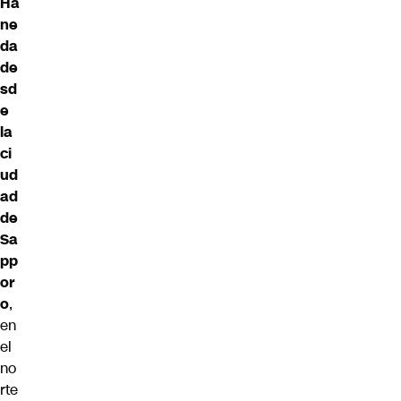
Ha
ne
da
de
sd
e
la
ci
ud
ad
de
Sa
pp
or
o
,
en
el
no
rte