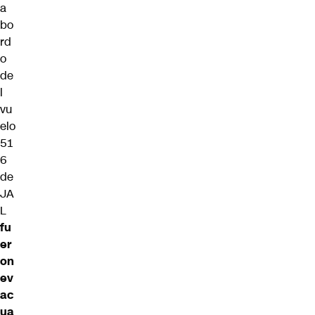
a
bo
rd
o
de
l
vu
elo
51
6
de
JA
L
fu
er
on
ev
ac
ua