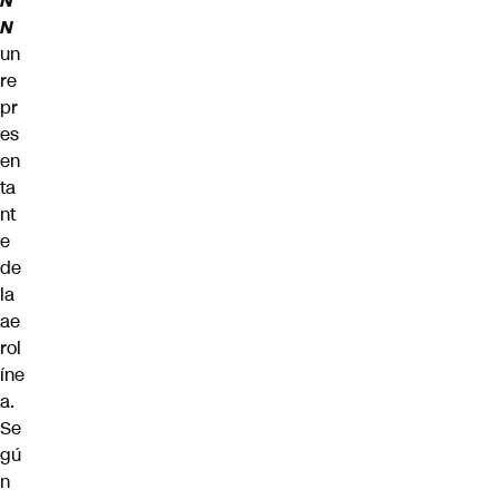
N
N
un
re
pr
es
en
ta
nt
e
de
la
ae
rol
íne
a.
Se
gú
n