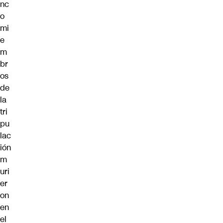
nc
o
mi
e
m
br
os
de
la
tri
pu
lac
ión
m
uri
er
on
en
el