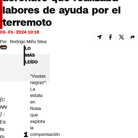
Futuro 360
labores de ayuda por el
Opinión
terremoto
02- 01- 2024 10:16
Por
Rodrigo Miño Silva
LO
MÁS
LEÍDO
"Viudas
negras":
La
estafa
(C
en
NN
Rusia
)
–
que
explota
Es
la
te
compensación
m