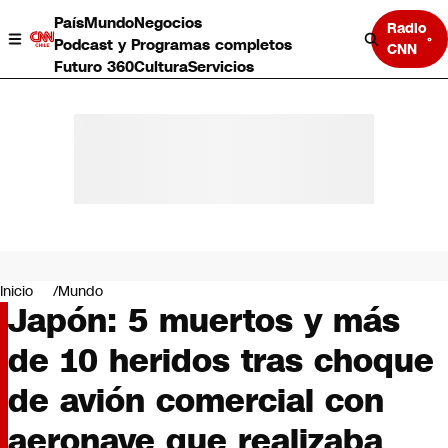
País
Mundo
Negocios
Radio
Podcast y Programas completos
CNN
Futuro 360
Cultura
Servicios
País
Mundo
Negocios
Inicio
Mundo
Japón: 5 muertos y más
Deportes
Programas completos
de 10 heridos tras choque
Cultura
Servicios
de avión comercial con
Bits
CNN Data
aeronave que realizaba
CNN tiempo