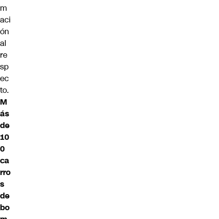
m
aci
ón
al
re
sp
ec
to.
M
ás
de
10
0
ca
rro
s
de
bo