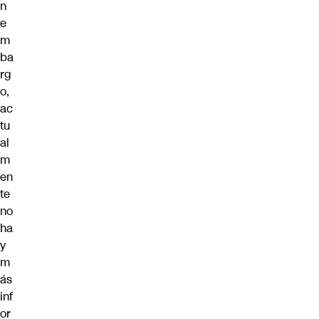
n
e
m
ba
rg
o,
ac
tu
al
m
en
te
no
ha
y
m
ás
inf
or