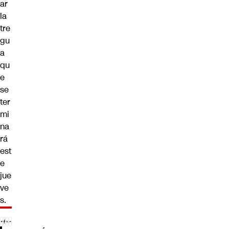
ar
la
tre
gu
a
qu
e
se
ter
mi
na
rá
est
e
jue
ve
s.