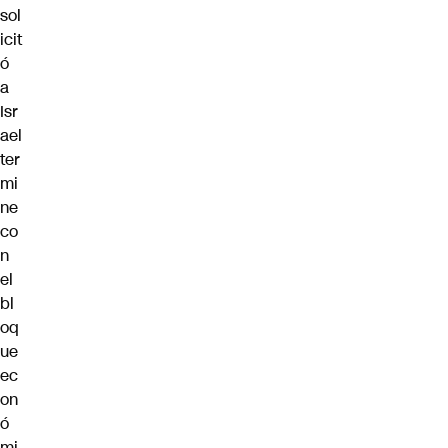
sol
icit
ó
a
Isr
ael
ter
mi
ne
co
n
el
bl
oq
ue
ec
on
ó
mi