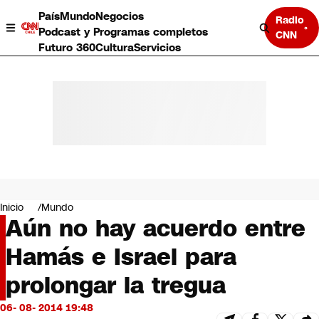
País
Mundo
Negocios
Radio
Podcast y Programas completos
CNN
Futuro 360
Cultura
Servicios
País
Mundo
Negocios
Inicio
Mundo
Aún no hay acuerdo entre
Deportes
Programas completos
Hamás e Israel para
Cultura
Servicios
prolongar la tregua
Bits
CNN Data
06- 08- 2014 19:48
CNN tiempo