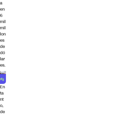
a
en
6
mil
mil
lon
es
de
dó
lar
es.
En
ta
nt
o,
de