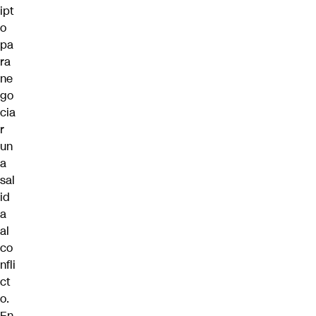
ipt
o
pa
ra
ne
go
cia
r
un
a
sal
id
a
al
co
nfli
ct
o.
En