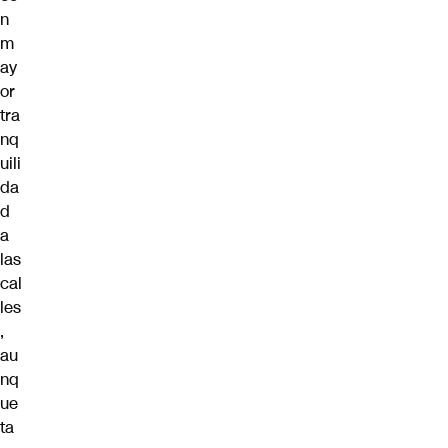
n
m
ay
or
tra
nq
uili
da
d
a
las
cal
les
,
au
nq
ue
ta