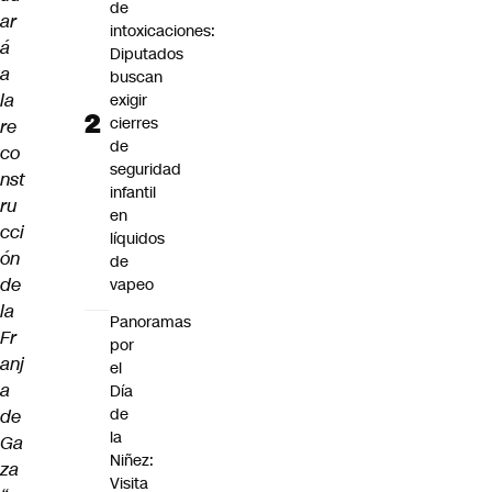
de
ar
intoxicaciones:
á
Diputados
a
buscan
la
exigir
cierres
re
de
co
seguridad
nst
infantil
ru
en
cci
líquidos
ón
de
de
vapeo
la
Panoramas
Fr
por
anj
el
a
Día
de
de
la
Ga
Niñez:
za
Visita