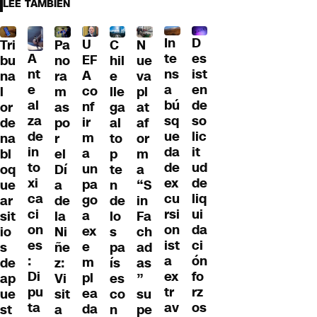
LEE TAMBIÉN
D
In
U
Tri
Pa
C
N
A
es
te
EF
bu
no
hil
ue
nt
ist
ns
A
na
ra
e
va
e
en
a
co
l
m
lle
pl
al
de
bú
nf
or
as
ga
at
za
so
sq
ir
de
po
al
af
de
lic
ue
m
na
r
to
or
in
it
da
a
bl
el
p
m
to
ud
de
un
oq
Dí
te
a
xi
de
ex
pa
ue
a
n
“S
ca
liq
cu
go
ar
de
de
in
ci
ui
rsi
a
sit
la
lo
Fa
on
da
on
ex
io
Ni
s
ch
es
ci
ist
e
s
ñe
pa
ad
:
ón
a
m
de
z:
ís
as
Di
fo
ex
pl
ap
Vi
es
”
pu
rz
tr
ea
ue
sit
co
su
ta
os
av
da
st
a
n
pe