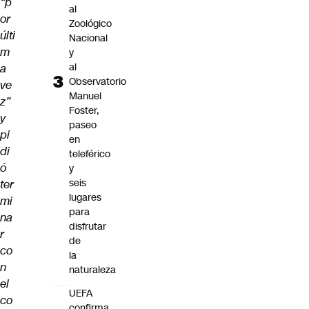
“p
al
or
Zoológico
últi
Nacional
m
y
al
a
Observatorio
ve
Manuel
z”
Foster,
y
paseo
pi
en
di
teleférico
ó
y
seis
ter
lugares
mi
para
na
disfrutar
r
de
co
la
n
naturaleza
el
UEFA
co
confirma