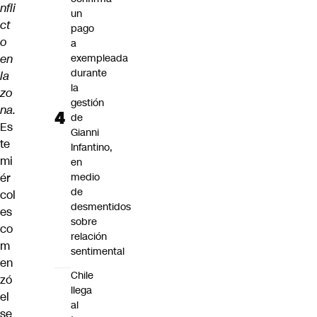
nfli
un
ct
pago
o
a
en
exempleada
durante
la
la
zo
gestión
na.
de
Es
Gianni
te
Infantino,
mi
en
ér
medio
de
col
desmentidos
es
sobre
co
relación
m
sentimental
en
Chile
zó
llega
el
al
se