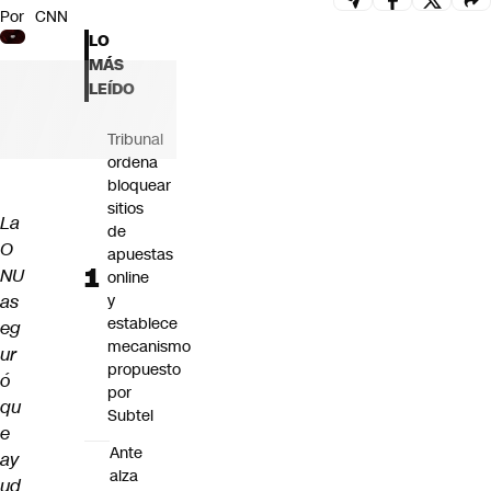
Por
CNN
Futuro 360
LO
Opinión
MÁS
LEÍDO
Tribunal
ordena
bloquear
sitios
La
de
O
apuestas
NU
online
as
y
establece
eg
mecanismo
ur
propuesto
ó
por
qu
Subtel
e
Ante
ay
alza
ud