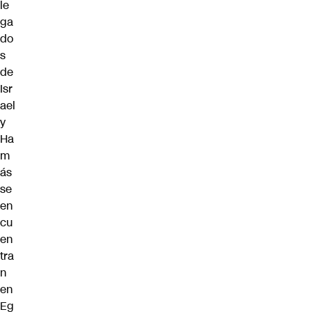
le
ga
do
s
de
Isr
ael
y
Ha
m
ás
se
en
cu
en
tra
n
en
Eg