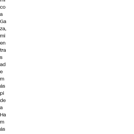
co
a
Ga
za,
mi
en
tra
s
ad
e
m
ás
pi
de
a
Ha
m
ás