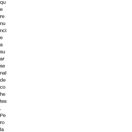
qu
e
re
nu
nci
e
a
su
ar
se
nal
de
co
he
tes
.
Pe
ro
la