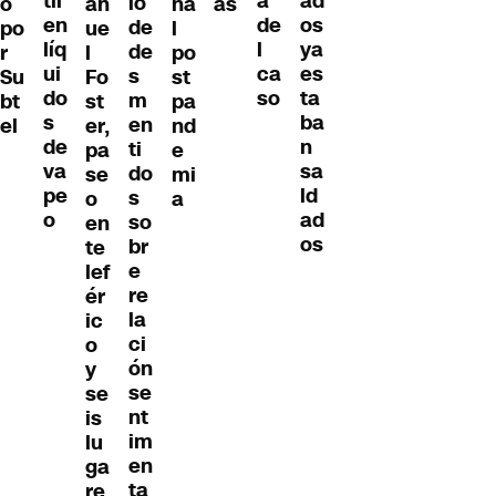
til
ad
a
io
o
an
na
as
en
os
de
de
po
ue
l
líq
ya
l
de
r
l
po
ui
es
ca
s
Su
Fo
st
do
ta
so
m
bt
st
pa
s
ba
en
el
er,
nd
de
n
ti
pa
e
va
sa
do
se
mi
pe
ld
s
o
a
o
ad
so
en
os
br
te
e
lef
re
ér
la
ic
ci
o
ón
y
se
se
nt
is
im
lu
en
ga
ta
re