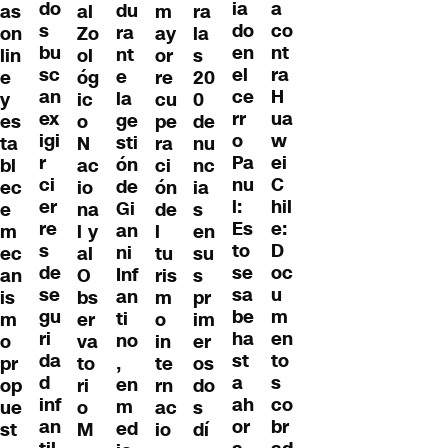
do
a
ia
du
as
al
m
ra
s
co
do
ra
on
Zo
ay
la
bu
nt
en
nt
lin
ol
or
s
sc
ra
el
e
e
óg
re
20
an
H
ce
la
y
ic
cu
0
ex
ua
rr
ge
es
o
pe
de
igi
w
o
sti
ta
N
ra
nu
r
ei
Pa
ón
bl
ac
ci
nc
ci
C
nu
de
ec
io
ón
ia
er
hil
l:
Gi
e
na
de
s
re
e:
Es
an
m
l y
l
en
s
D
to
ni
ec
al
tu
su
de
oc
se
Inf
an
O
ris
s
se
u
sa
an
is
bs
m
pr
gu
m
be
ti
m
er
o
im
ri
en
ha
no
o
va
in
er
da
to
st
,
pr
to
te
os
d
s
a
en
op
ri
rn
do
inf
co
ah
m
ue
o
ac
s
an
br
or
ed
st
M
io
dí