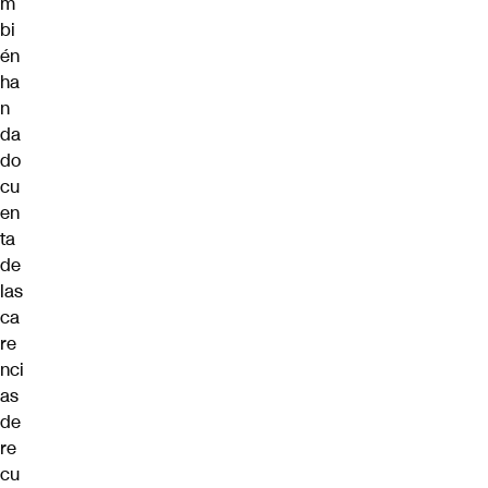
m
bi
én
ha
n
da
do
cu
en
ta
de
las
ca
re
nci
as
de
re
cu