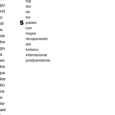
top
gu
ten
nd
de
o
los
países
dí
con
a
mayor
de
recuperación
tre
del
gu
turismo
a
internacional
en
postpandemia
tre
pa
les
tin
os
e
isr
ael