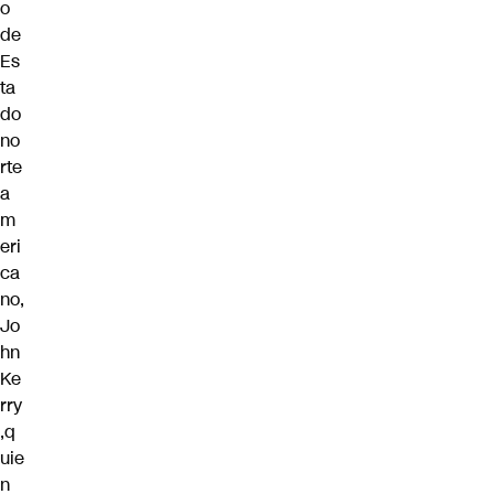
o
de
Es
ta
do
no
rte
a
m
eri
ca
no,
Jo
hn
Ke
rry
,q
uie
n