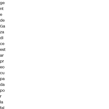
ge
nt
e
de
Ga
za
di
ce
est
ar
pr
eo
cu
pa
da
po
r
la
fal