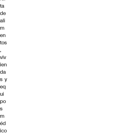
ta
de
ali
m
en
tos
,
viv
ien
da
s y
eq
ui
po
s
m
éd
ico