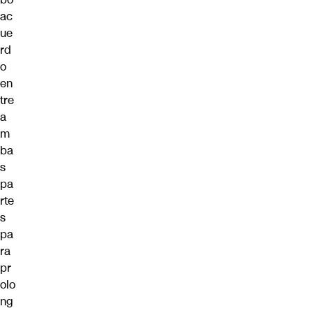
ac
ue
rd
o
en
tre
a
m
ba
s
pa
rte
s
pa
ra
pr
olo
ng