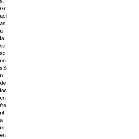
s.
Gr
aci
as
a
la
su
sp
en
sió
n
de
los
en
fre
nt
a
mi
en