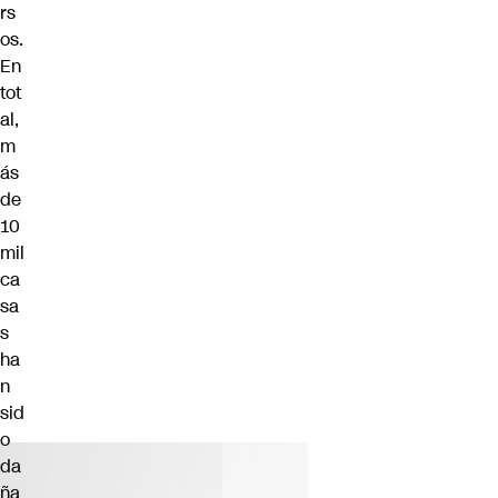
rs
os.
En
tot
al,
m
ás
de
10
mil
ca
sa
s
ha
n
sid
o
da
ña