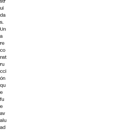
str
ui
da
s.
Un
a
re
co
nst
ru
cci
ón
qu
e
fu
e
av
alu
ad