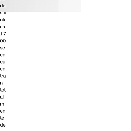
da
s y
otr
as
1.7
00
se
en
cu
en
tra
n
tot
al
m
en
te
de