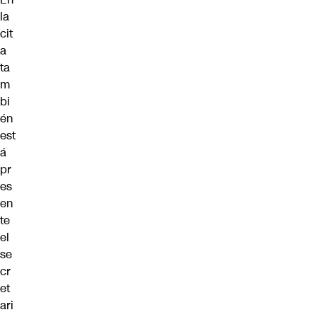
la
cit
a
ta
m
bi
én
est
á
pr
es
en
te
el
se
cr
et
ari