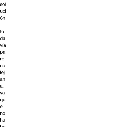
sol
uci
ón
to
da
vía
pa
re
ce
lej
an
a,
ya
qu
e
no
hu
bo