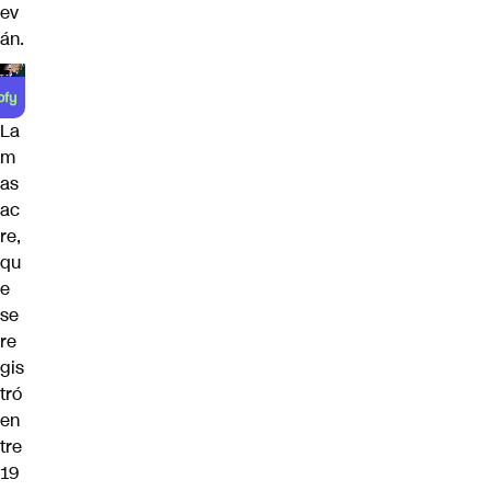
ev
án.
La
m
as
ac
re,
qu
e
se
re
gis
tró
en
tre
19