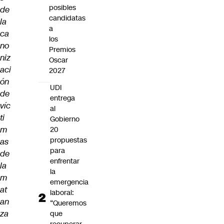
posibles
de
candidatas
la
a
ca
los
no
Premios
niz
Oscar
aci
2027
ón
UDI
de
entrega
víc
al
ti
Gobierno
m
20
propuestas
as
para
de
enfrentar
la
la
m
emergencia
at
laboral:
an
“Queremos
za
que