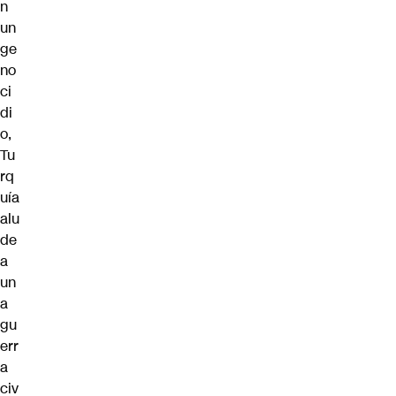
n
un
ge
no
ci
di
o,
Tu
rq
uía
alu
de
a
un
a
gu
err
a
civ