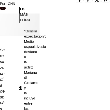
Por
CNN
Futuro 360
LO
Opinión
MÁS
LEÍDO
“Genera
expectación”:
Medio
especializado
Se
destaca
re
a
ali
la
zó
actriz
Mariana
un
di
dí
Girolamo
a
y
de
la
sp
incluye
ué
entre
s
las