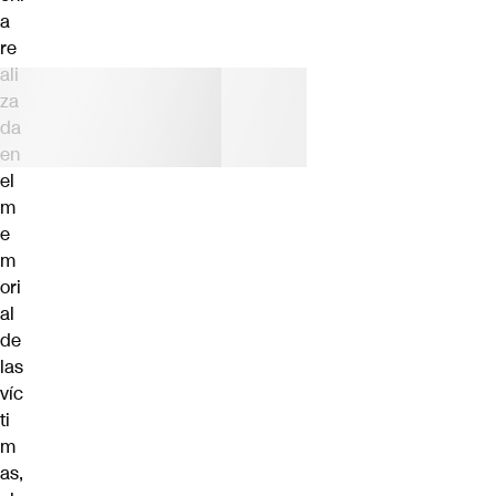
a
re
ali
za
da
en
el
m
e
m
ori
al
de
las
víc
ti
m
as,