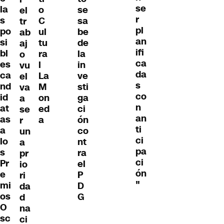
se
la
o
se
el
r
s
C
sa
tr
pl
po
ul
be
ab
an
si
tu
de
aj
ifi
bl
ra
la
o
ca
es
l
in
vu
da
ca
La
ve
el
s
nd
M
sti
va
co
id
on
ga
a
n
at
ed
ci
se
an
as
a
ón
r
ti
a
co
un
ci
lo
nt
a
pa
s
ra
pr
ci
Pr
el
io
ón
e
P
ri
"
mi
D
da
os
G
d
O
na
sc
ci