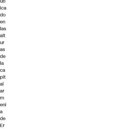
ub
ica
do
en
las
alt
ur
as
de
la
ca
pit
al
ar
m
eni
a
de
Er