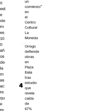
un
ó
comienzo”
est
en
e
el
vie
Centro
rn
Cultural
es
La
Moneda
10
0
Orrego
añ
defiende
os
obras
de
en
Plaza
la
Italia
m
tras
as
estudio
ac
que
re
revela
qu
caída
e
de
67%
re