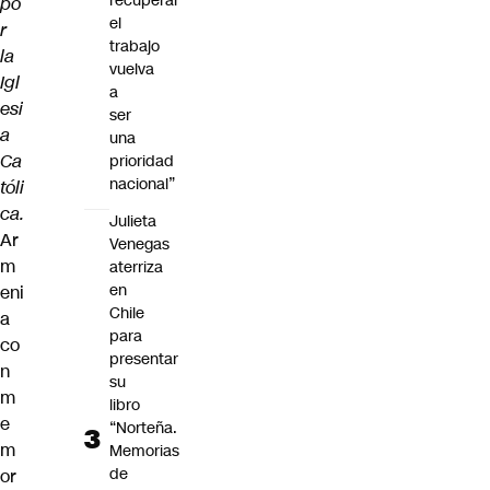
recuperar
po
el
r
trabajo
la
vuelva
Igl
a
esi
ser
a
una
Ca
prioridad
nacional”
tóli
ca.
Julieta
Ar
Venegas
m
aterriza
en
eni
Chile
a
para
co
presentar
n
su
m
libro
e
“Norteña.
m
Memorias
de
or