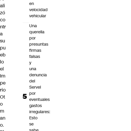
en
ali
velocidad
zó
vehicular
co
Una
ntr
querella
a
por
su
presuntas
pu
firmas
eb
falsas
lo
y
el
una
denuncia
Im
del
pe
Servel
rio
por
Ot
eventuales
o
gastos
m
irregulares:
an
Esto
se
o.
sabe