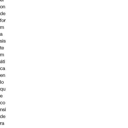
on
de
for
m
a
sis
te
m
áti
ca
en
lo
qu
e
co
nsi
de
ra