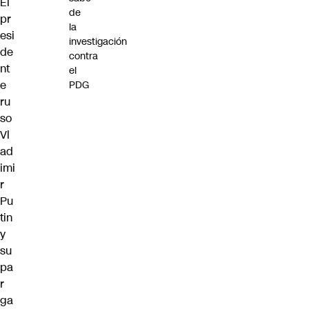
El
de
pr
la
esi
investigación
de
contra
nt
el
e
PDG
ru
so
Vl
ad
imi
r
Pu
tin
y
su
pa
r
ga