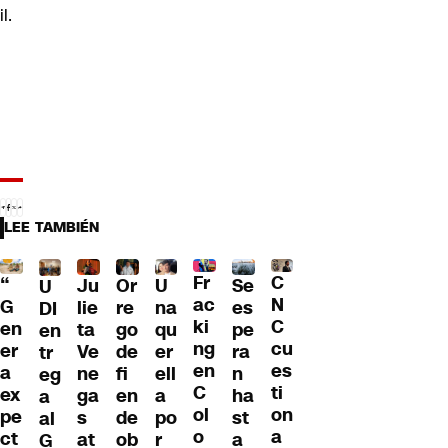
il.
LEE TAMBIÉN
Fr
C
“
Ju
Or
U
Se
U
ac
N
G
lie
re
na
es
DI
ki
C
en
ta
go
qu
pe
en
ng
cu
er
Ve
de
er
ra
tr
en
es
a
ne
fi
ell
n
eg
C
ti
ex
ga
en
a
ha
a
ol
on
pe
s
de
po
st
al
o
a
ct
at
ob
r
a
G