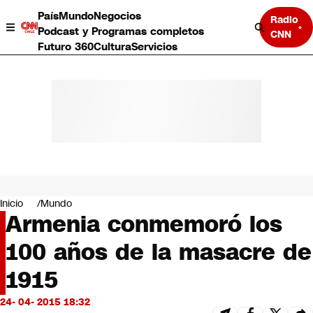
País
Mundo
Negocios
Radio
Podcast y Programas completos
CNN
Futuro 360
Cultura
Servicios
País
Mundo
Negocios
Inicio
Mundo
Armenia conmemoró los
Deportes
Programas completos
100 años de la masacre de
Cultura
Servicios
1915
Bits
CNN Data
24- 04- 2015 18:32
CNN tiempo