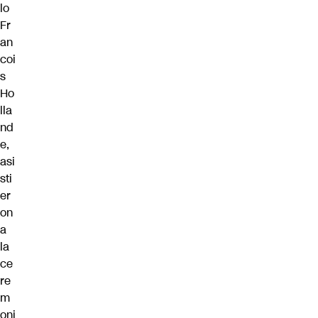
lo
Fr
an
coi
s
Ho
lla
nd
e,
asi
sti
er
on
a
la
ce
re
m
oni