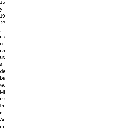
15
y
19
23
,
aú
n
ca
us
a
de
ba
te.
Mi
en
tra
s
Ar
m