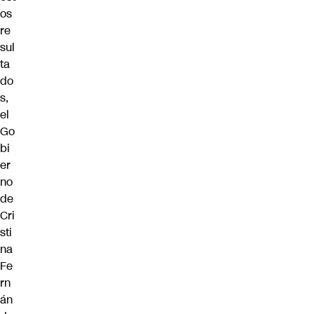
os
re
sul
ta
do
s,
el
Go
bi
er
no
de
Cri
sti
na
Fe
rn
án