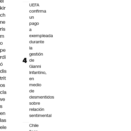
el
UEFA
kir
confirma
ch
un
ne
pago
ris
a
m
exempleada
durante
o
la
pe
gestión
rdi
de
ó
Gianni
dis
Infantino,
trit
en
os
medio
de
cla
desmentidos
ve
sobre
s
relación
en
sentimental
las
Chile
ele