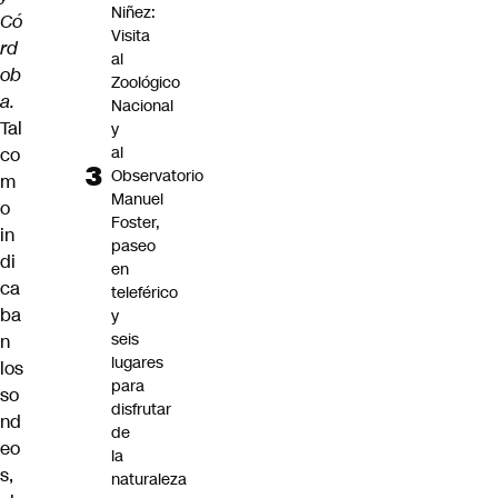
Niñez:
Có
Visita
rd
al
ob
Zoológico
a.
Nacional
Tal
y
al
co
Observatorio
m
Manuel
o
Foster,
in
paseo
di
en
ca
teleférico
ba
y
seis
n
lugares
los
para
so
disfrutar
nd
de
eo
la
s,
naturaleza