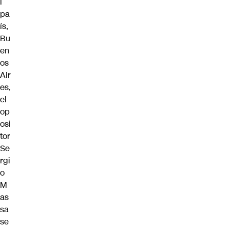
l
pa
ís,
Bu
en
os
Air
es,
el
op
osi
tor
Se
rgi
o
M
as
sa
se