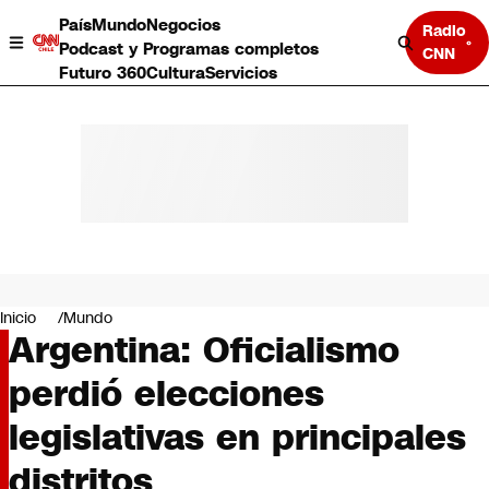
País
Mundo
Negocios
Radio
Podcast y Programas completos
CNN
Futuro 360
Cultura
Servicios
País
Mundo
Negocios
Inicio
Mundo
Argentina: Oficialismo
Deportes
Programas completos
perdió elecciones
Cultura
Servicios
legislativas en principales
Bits
CNN Data
distritos
CNN tiempo