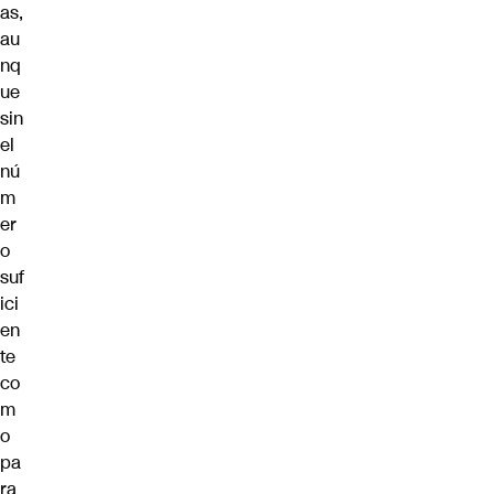
as,
au
nq
ue
sin
el
nú
m
er
o
suf
ici
en
te
co
m
o
pa
ra