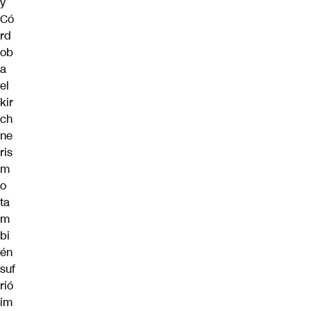
y
Có
rd
ob
a
el
kir
ch
ne
ris
m
o
ta
m
bi
én
suf
rió
im