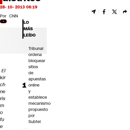
Futuro 360
28- 10- 2013 06:19
Opinión
Por
CNN
LO
MÁS
LEÍDO
Tribunal
ordena
bloquear
sitios
El
de
kir
apuestas
ch
online
ne
y
establece
ris
mecanismo
m
propuesto
o
por
fu
Subtel
e