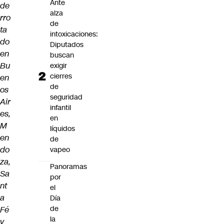
Ante
de
alza
rro
de
ta
intoxicaciones:
do
Diputados
en
buscan
Bu
exigir
cierres
en
de
os
seguridad
Air
infantil
es,
en
M
líquidos
en
de
do
vapeo
za,
Panoramas
Sa
por
nt
el
a
Día
de
Fé
la
y