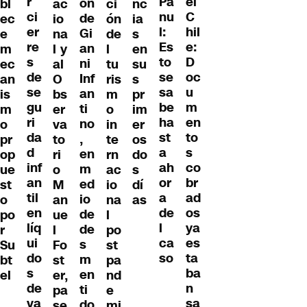
r
ei
Pa
ón
bl
ac
ci
nc
ci
C
nu
de
ec
io
ón
ia
er
hil
l:
Gi
e
na
de
s
re
e:
Es
an
m
l y
l
en
s
D
to
ni
ec
al
tu
su
de
oc
se
Inf
an
O
ris
s
se
u
sa
an
is
bs
m
pr
gu
m
be
ti
m
er
o
im
ri
en
ha
no
o
va
in
er
da
to
st
,
pr
to
te
os
d
s
a
en
op
ri
rn
do
inf
co
ah
m
ue
o
ac
s
an
br
or
ed
st
M
io
dí
til
ad
a
io
o
an
na
as
en
os
de
de
po
ue
l
líq
ya
l
de
r
l
po
ui
es
ca
s
Su
Fo
st
do
ta
so
m
bt
st
pa
s
ba
en
el
er,
nd
de
n
ti
pa
e
va
sa
do
se
mi