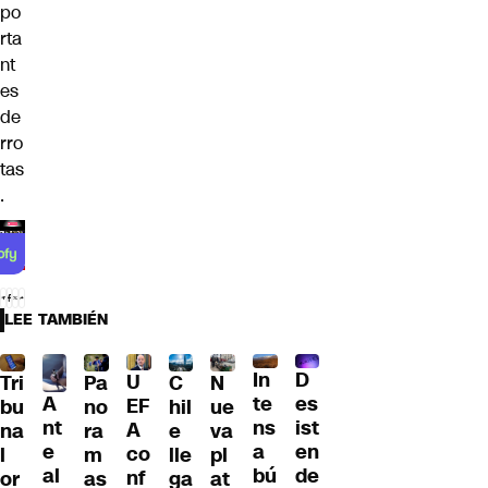
po
rta
nt
es
de
rro
tas
.
LEE TAMBIÉN
D
In
U
Tri
Pa
C
N
A
es
te
EF
bu
no
hil
ue
nt
ist
ns
A
na
ra
e
va
e
en
a
co
l
m
lle
pl
al
de
bú
nf
or
as
ga
at