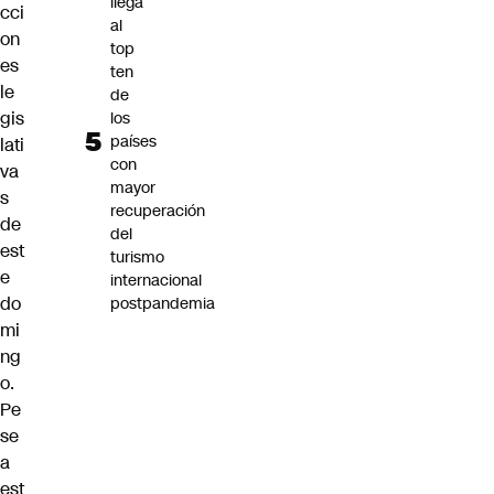
llega
cci
al
on
top
es
ten
le
de
gis
los
países
lati
con
va
mayor
s
recuperación
de
del
est
turismo
e
internacional
do
postpandemia
mi
ng
o.
Pe
se
a
est