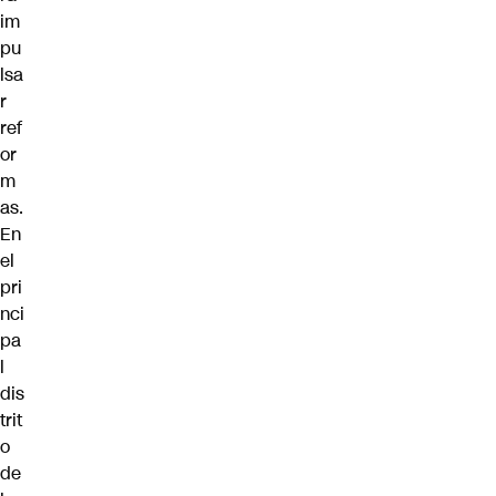
im
pu
lsa
r
ref
or
m
as.
En
el
pri
nci
pa
l
dis
trit
o
de