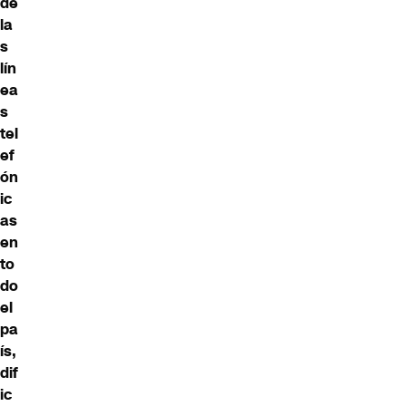
de
la
s
lín
ea
s
tel
ef
ón
ic
as
en
to
do
el
pa
ís,
dif
ic