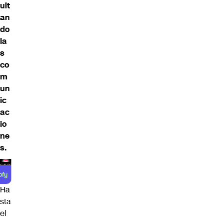
ult
an
do
la
s
co
m
un
ic
ac
io
ne
s.
Ha
sta
el