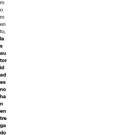
m
o
m
en
to,
la
s
au
tor
id
ad
es
no
ha
n
en
tre
ga
do