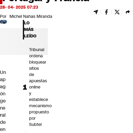
Futuro 360
28- 04- 2025 07:23
Opinión
Por
Michel Nahas Miranda
LO
MÁS
LEÍDO
Tribunal
ordena
bloquear
sitios
Un
de
ap
apuestas
ag
online
y
ón
establece
ge
mecanismo
ne
propuesto
ral
por
de
Subtel
en