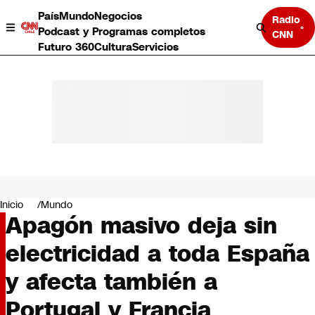
País
Mundo
Negocios
Radio
Podcast y Programas completos
CNN
Futuro 360
Cultura
Servicios
País
Mundo
Negocios
Inicio
Mundo
Apagón masivo deja sin
Deportes
Programas completos
electricidad a toda España
Cultura
Servicios
y afecta también a
Bits
CNN Data
Portugal y Francia
CNN tiempo