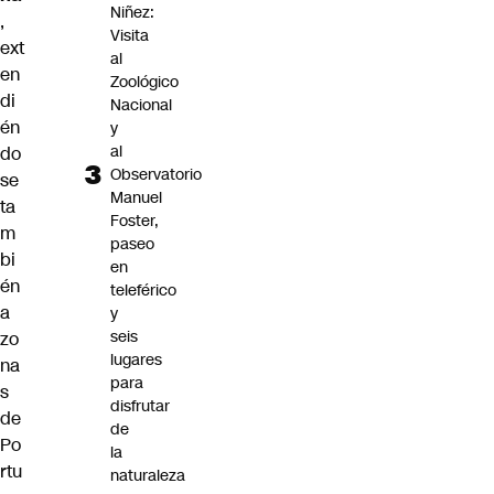
Niñez:
,
Visita
ext
al
en
Zoológico
di
Nacional
én
y
al
do
Observatorio
se
Manuel
ta
Foster,
m
paseo
bi
en
én
teleférico
a
y
seis
zo
lugares
na
para
s
disfrutar
de
de
Po
la
rtu
naturaleza