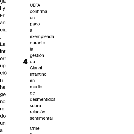
ga
UEFA
l y
confirma
Fr
un
an
pago
cia
a
exempleada
.
durante
La
la
int
gestión
err
de
up
Gianni
ció
Infantino,
n
en
medio
ha
de
ge
desmentidos
ne
sobre
ra
relación
do
sentimental
un
Chile
a