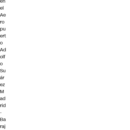
en
el
Ae
ro
pu
ert
o
Ad
olf
o
Su
ár
ez
M
ad
rid
-
Ba
raj