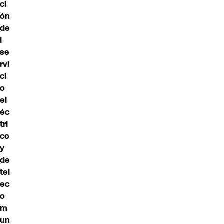
ci
ón
de
l
se
rvi
ci
o
el
éc
tri
co
y
de
tel
ec
o
m
un