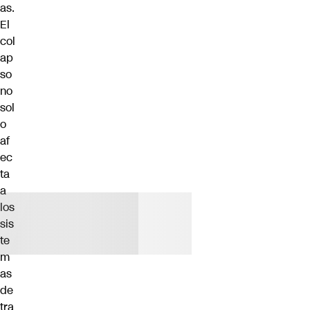
as.
El
col
ap
so
no
sol
o
af
ec
ta
a
los
sis
te
m
as
de
tra