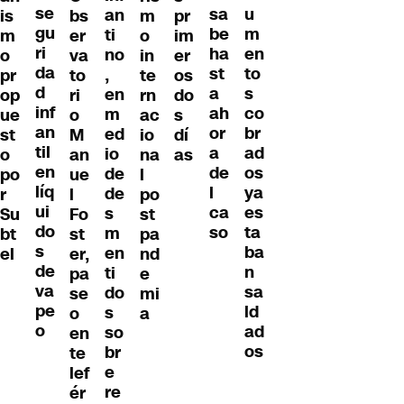
se
u
sa
an
is
bs
m
pr
gu
m
be
ti
m
er
o
im
ri
en
ha
no
o
va
in
er
da
to
st
,
pr
to
te
os
d
s
a
en
op
ri
rn
do
inf
co
ah
m
ue
o
ac
s
an
br
or
ed
st
M
io
dí
til
ad
a
io
o
an
na
as
en
os
de
de
po
ue
l
líq
ya
l
de
r
l
po
ui
es
ca
s
Su
Fo
st
do
ta
so
m
bt
st
pa
s
ba
en
el
er,
nd
de
n
ti
pa
e
va
sa
do
se
mi
pe
ld
s
o
a
o
ad
so
en
os
br
te
e
lef
re
ér