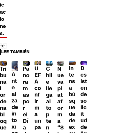
ic
ac
io
ne
s.
LEE TAMBIÉN
D
In
U
Tri
Pa
C
N
A
es
te
EF
bu
no
hil
ue
nt
ist
ns
A
na
ra
e
va
e
en
a
co
l
m
lle
pl
al
de
bú
nf
or
as
ga
at
za
so
sq
ir
de
po
al
af
de
lic
ue
m
na
r
to
or
in
it
da
a
bl
el
p
m
to
ud
de
un
oq
Dí
te
a
xi
de
ex
pa
ue
a
n
“S