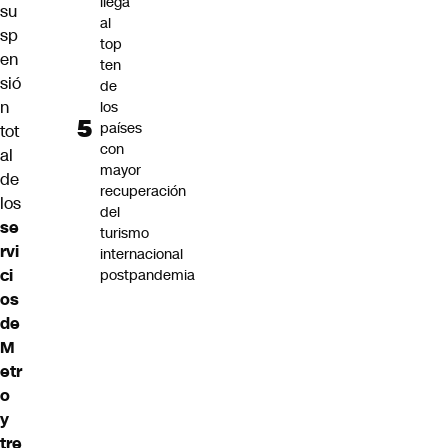
llega
su
al
sp
top
en
ten
sió
de
n
los
países
tot
con
al
mayor
de
recuperación
los
del
se
turismo
rvi
internacional
ci
postpandemia
os
de
M
etr
o
y
tre