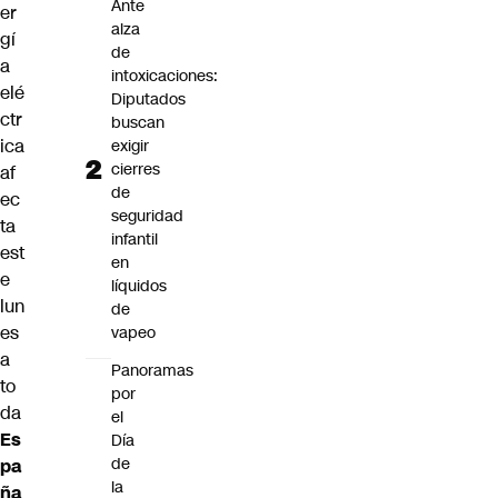
Ante
er
alza
gí
de
a
intoxicaciones:
elé
Diputados
ctr
buscan
ica
exigir
cierres
af
de
ec
seguridad
ta
infantil
est
en
e
líquidos
lun
de
es
vapeo
a
Panoramas
to
por
da
el
Es
Día
de
pa
la
ña