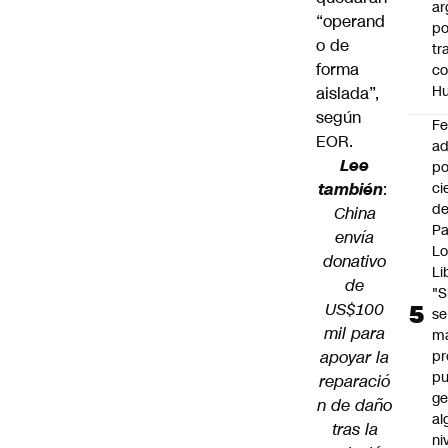
ar
“operand
po
o de
tr
forma
c
H
aislada”,
según
F
EOR.
ad
Lee
po
también
:
ci
de
China
P
envía
Lo
donativo
Li
de
"S
US$100
se
mil para
ma
apoyar la
pr
p
reparació
ge
n de daño
al
tras la
ni