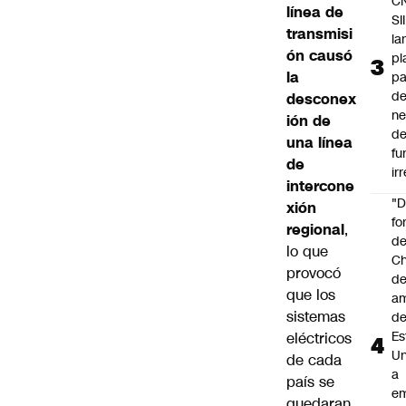
C
línea de
SII
transmisi
la
ón causó
pl
la
pa
de
desconex
ne
ión de
d
una línea
fu
de
ir
intercone
"
xión
fo
regional
,
de
lo que
Ch
provocó
de
que los
a
sistemas
d
Es
eléctricos
Un
de cada
a
país se
e
quedaran