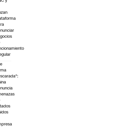
NC y
nzan
ataforma
ra
nunciar
gocios
e
ncionamiento
regular
De
rma
scarada":
ina
nuncia
menazas
e
tados
idos
mpresa