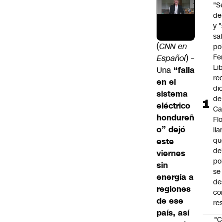
"S
de
y 
sal
(
CNN en
po
Fe
Español
) –
Li
Una
“falla
re
en el
di
sistema
de
eléctrico
Ca
hondureñ
Fl
o” dejó
ll
qu
este
de
viernes
po
sin
se
energía a
de
regiones
co
de ese
re
país, así
"C