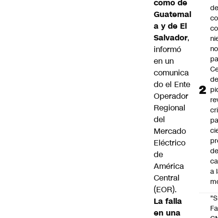
como de
d
Guatemal
co
a y de El
co
Salvador
,
ni
informó
n
pa
en un
Ce
comunica
de
do el Ente
pi
Operador
re
Regional
cr
del
pa
Mercado
ci
pr
Eléctrico
d
de
c
América
a 
Central
m
(EOR).
"S
La falla
Fa
en una