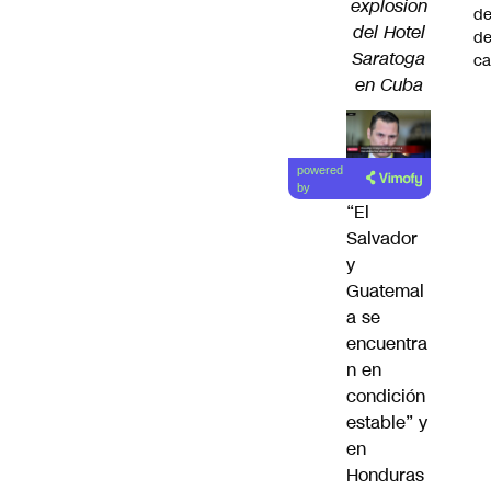
explosión
de
del Hotel
d
Saratoga
ca
en Cuba
powered
by
“El
Salvador
y
Guatemal
a se
encuentra
n en
condición
estable” y
en
Honduras