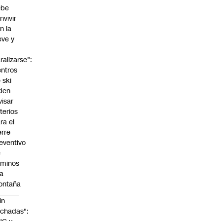
ebe
nvivir
n la
eve y
o
ralizarse":
ntros
 ski
den
visar
iterios
ra el
erre
eventivo
e
aminos
la
ontaña
in
chadas":