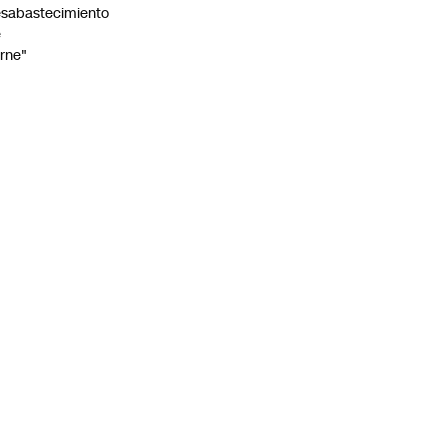
sabastecimiento
e
rne"