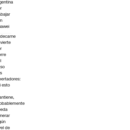
gentina
r
abajar
on
uawei
edecarne
vierte
r
erre
l
aso
s
bertadores:
i esto
ntiene,
obablemente
ueda
nerar
gún
vel de