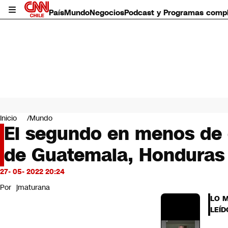
País
Mundo
Negocios
Podcast y Programas comp
País
Mundo
Inicio
Mundo
Negocios
El segundo en menos de 
Deportes
de Guatemala, Honduras 
Programas completos
Cultura
Servicios
27- 05- 2022 20:24
Bits
Por
jmaturana
CNN Data
LO 
CNN tiempo
LEÍD
Futuro 360
Opinión