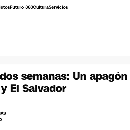
letos
Futuro 360
Cultura
Servicios
dos semanas: Un apagón a
y El Salvador
MÁS
O