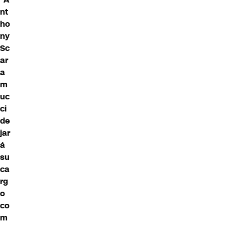
nt
ho
ny
Sc
ar
a
m
uc
ci
de
jar
á
su
ca
rg
o
co
m