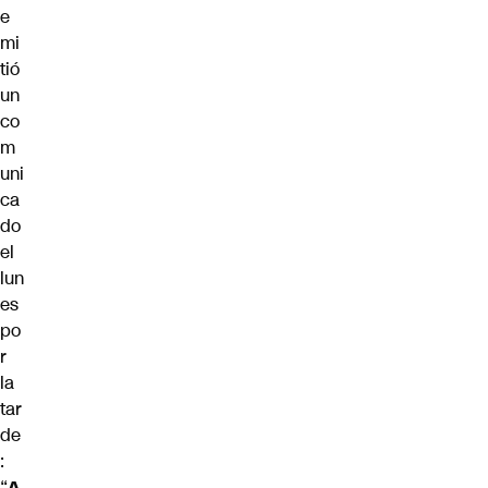
e
mi
tió
un
co
m
uni
ca
do
el
lun
es
po
r
la
tar
de
:
“
A