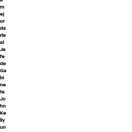
m
ej
or
da
rle
al
Je
fe
de
Ga
bi
ne
te
Jo
hn
Ke
lly
un