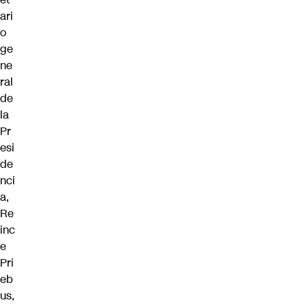
ari
o
ge
ne
ral
de
la
Pr
esi
de
nci
a,
Re
inc
e
Pri
eb
us,