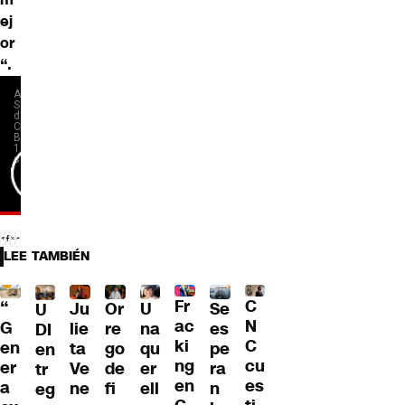
ej
or
“.
LEE TAMBIÉN
Fr
C
“
Ju
Or
U
Se
U
ac
N
G
lie
re
na
es
DI
ki
C
en
ta
go
qu
pe
en
ng
cu
er
Ve
de
er
ra
tr
en
es
a
ne
fi
ell
n
eg