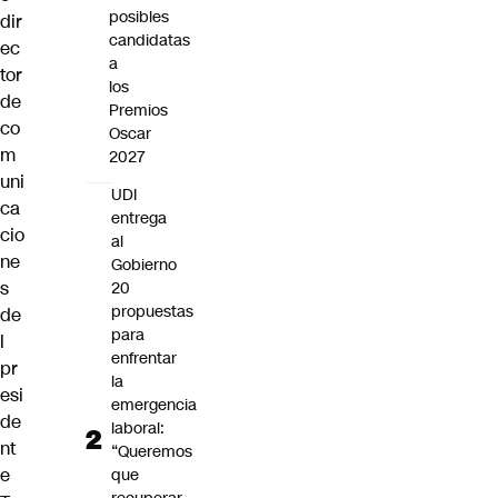
posibles
dir
candidatas
ec
a
tor
los
de
Premios
co
Oscar
m
2027
uni
UDI
ca
entrega
cio
al
ne
Gobierno
s
20
propuestas
de
para
l
enfrentar
pr
la
esi
emergencia
de
laboral:
nt
“Queremos
e
que