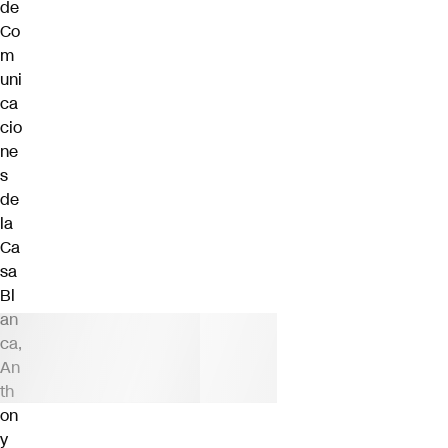
de
Co
m
uni
ca
cio
ne
s
de
la
Ca
sa
Bl
an
ca,
An
th
on
y