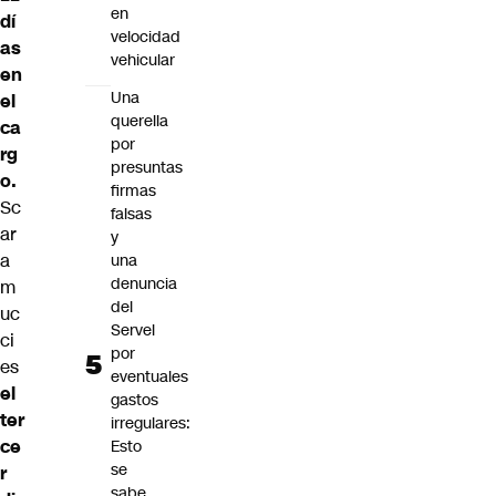
en
dí
velocidad
as
vehicular
en
Una
el
querella
ca
por
rg
presuntas
o.
firmas
Sc
falsas
ar
y
a
una
denuncia
m
del
uc
Servel
ci
por
es
eventuales
el
gastos
ter
irregulares:
ce
Esto
se
r
sabe