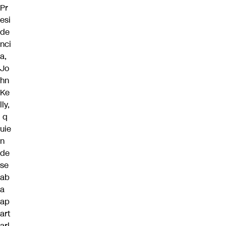
Pr
esi
de
nci
a,
Jo
hn
Ke
lly,
q
uie
n
de
se
ab
a
ap
art
arl