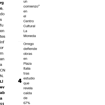
un
rg
comienzo”
o
,
en
do
el
s
Centro
fu
Cultural
en
La
Moneda
tes
inf
Orrego
or
defiende
m
obras
an
en
Plaza
a
Italia
CN
tras
N.
estudio
Ll
que
ev
revela
ab
caída
a
de
67%
11