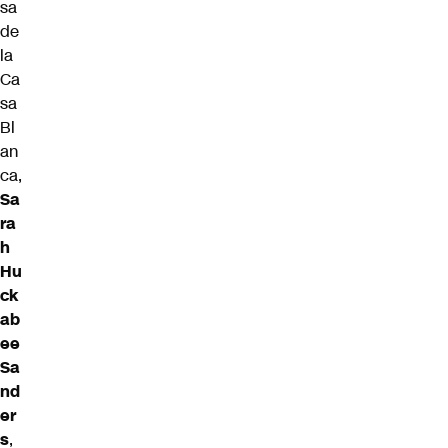
sa
de
la
Ca
sa
Bl
an
ca,
Sa
ra
h
Hu
ck
ab
ee
Sa
nd
er
s
,