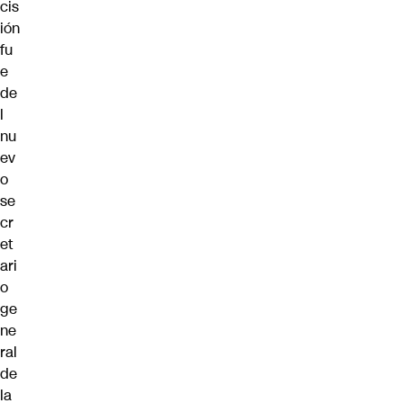
cis
ión
fu
e
de
l
nu
ev
o
se
cr
et
ari
o
ge
ne
ral
de
la