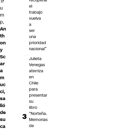
recuperar
Tr
el
u
trabajo
m
vuelva
p,
a
An
ser
th
una
on
prioridad
nacional”
y
Sc
Julieta
ar
Venegas
a
aterriza
en
m
Chile
uc
para
ci,
presentar
sa
su
lió
libro
de
“Norteña.
su
Memorias
de
ca