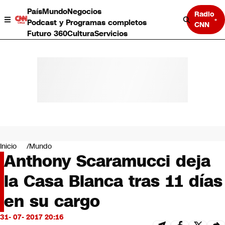
País
Mundo
Negocios
Radio
Podcast y Programas completos
CNN
Futuro 360
Cultura
Servicios
País
Mundo
Negocios
Inicio
Mundo
Anthony Scaramucci deja
Deportes
Programas completos
la Casa Blanca tras 11 días
Cultura
Servicios
en su cargo
Bits
CNN Data
31- 07- 2017 20:16
CNN tiempo