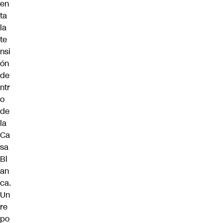
en
ta
la
te
nsi
ón
de
ntr
o
de
la
Ca
sa
Bl
an
ca.
Un
re
po