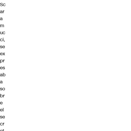
Sc
ar
a
m
uc
ci,
se
ex
pr
es
ab
a
so
br
e
el
se
cr
et