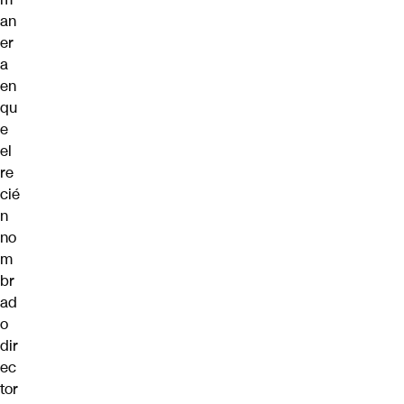
an
er
a
en
qu
e
el
re
cié
n
no
m
br
ad
o
dir
ec
tor