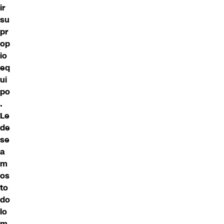
ir
su
pr
op
io
eq
ui
po
.
Le
de
se
a
m
os
to
do
lo
m