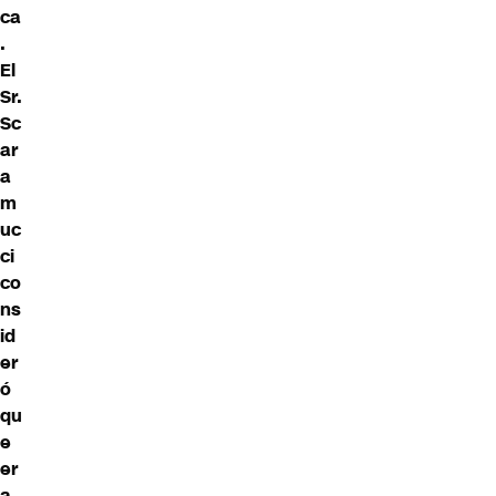
ca
.
El
Sr.
Sc
ar
a
m
uc
ci
co
ns
id
er
ó
qu
e
er
a