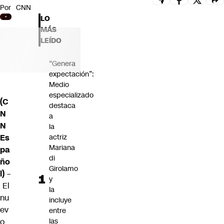
Por
CNN
Futuro 360
LO
Opinión
MÁS
LEÍDO
“Genera
expectación”:
Medio
especializado
(C
destaca
N
a
N
la
Es
actriz
Mariana
pa
di
ño
Girolamo
l)
–
y
El
la
nu
incluye
ev
entre
o
las