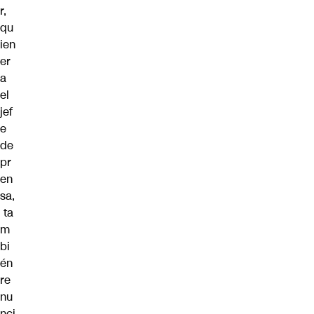
r,
qu
ien
er
a
el
jef
e
de
pr
en
sa,
ta
m
bi
én
re
nu
nci