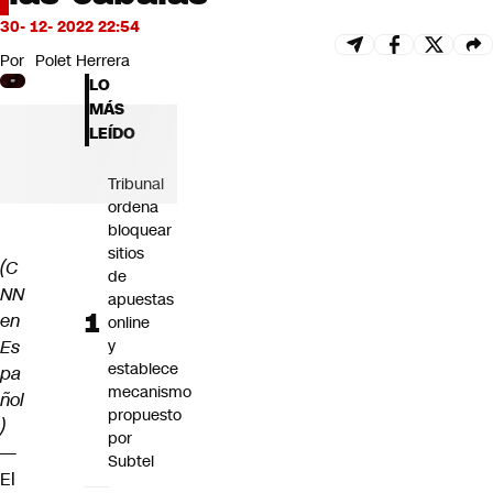
Futuro 360
30- 12- 2022 22:54
Opinión
Por
Polet Herrera
LO
MÁS
LEÍDO
Tribunal
ordena
bloquear
sitios
(C
de
NN
apuestas
en
online
Es
y
establece
pa
mecanismo
ñol
propuesto
)
por
—
Subtel
El