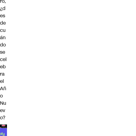
ro,
¿d
es
de
cu
án
do
se
cel
eb
ra
el
Añ
o
Nu
ev
o?