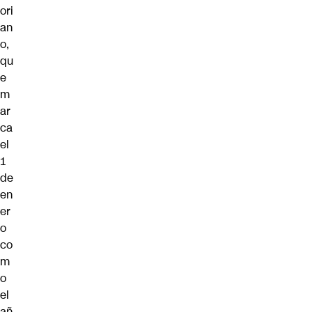
ori
an
o,
qu
e
m
ar
ca
el
1
de
en
er
o
co
m
o
el
añ