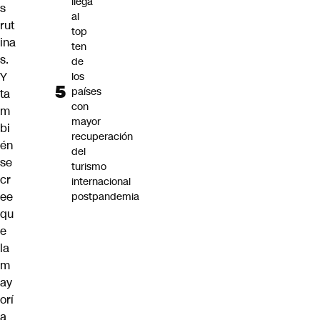
llega
s
al
rut
top
ina
ten
s.
de
Y
los
países
ta
con
m
mayor
bi
recuperación
én
del
se
turismo
cr
internacional
ee
postpandemia
qu
e
la
m
ay
orí
a