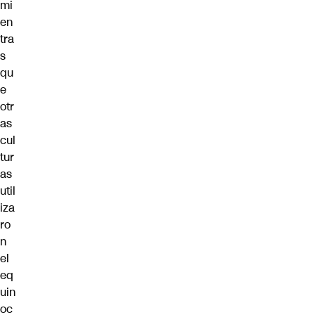
mi
en
tra
s
qu
e
otr
as
cul
tur
as
util
iza
ro
n
el
eq
uin
oc