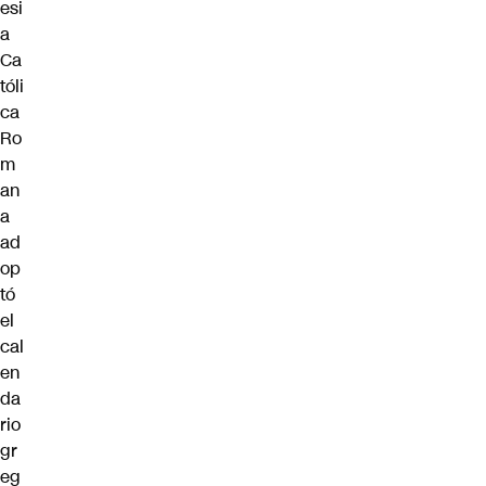
esi
a
Ca
tóli
ca
Ro
m
an
a
ad
op
tó
el
cal
en
da
rio
gr
eg