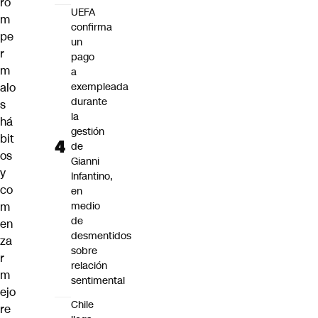
ro
UEFA
m
confirma
pe
un
r
pago
m
a
alo
exempleada
durante
s
la
há
gestión
bit
de
os
Gianni
y
Infantino,
co
en
m
medio
de
en
desmentidos
za
sobre
r
relación
m
sentimental
ejo
Chile
re