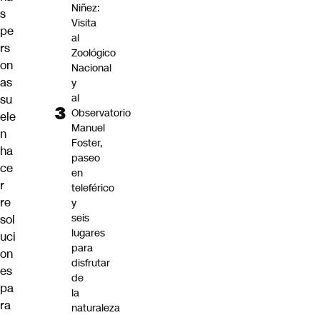
Niñez:
s
Visita
pe
al
rs
Zoológico
on
Nacional
as
y
al
su
Observatorio
ele
Manuel
n
Foster,
ha
paseo
ce
en
r
teleférico
re
y
seis
sol
lugares
uci
para
on
disfrutar
es
de
pa
la
ra
naturaleza