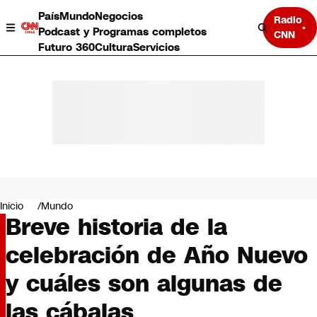
País
Mundo
Negocios
Radio
Podcast y Programas completos
CNN
Futuro 360
Cultura
Servicios
País
Mundo
Negocios
Inicio
Mundo
Breve historia de la
Deportes
Programas completos
celebración de Año Nuevo
Cultura
Servicios
y cuáles son algunas de
Bits
CNN Data
las cábalas
CNN tiempo