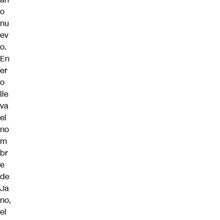
o
nu
ev
o.
En
er
o
lle
va
el
no
m
br
e
de
Ja
no,
el