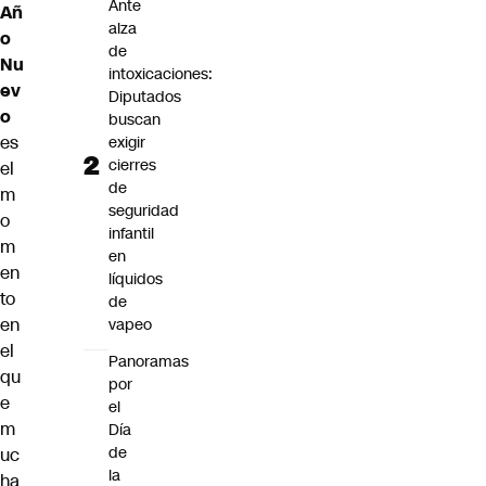
Ante
Añ
alza
o
de
Nu
intoxicaciones:
ev
Diputados
o
buscan
es
exigir
cierres
el
de
m
seguridad
o
infantil
m
en
en
líquidos
to
de
en
vapeo
el
Panoramas
qu
por
e
el
m
Día
de
uc
la
ha