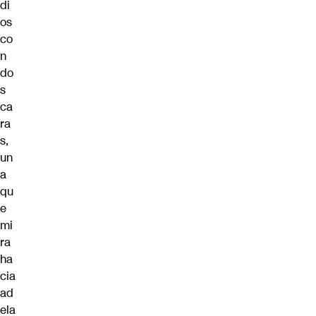
di
os
co
n
do
s
ca
ra
s,
un
a
qu
e
mi
ra
ha
cia
ad
ela