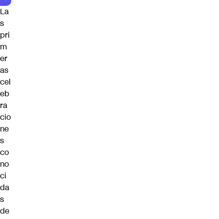
La
s
pri
m
er
as
cel
eb
ra
cio
ne
s
co
no
ci
da
s
de