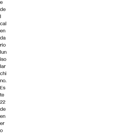
e
de
l
cal
en
da
rio
lun
iso
lar
chi
no.
Es
te
22
de
en
er
o