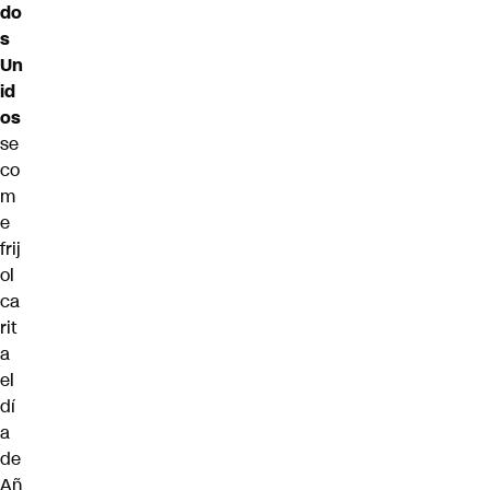
do
s
Un
id
os
se
co
m
e
frij
ol
ca
rit
a
el
dí
a
de
Añ