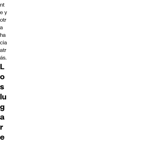
nt
e y
otr
a
ha
cia
atr
ás.
L
o
s
lu
g
a
r
e