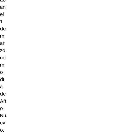
an
el
1
de
m
ar
zo
co
m
o
dí
a
de
Añ
o
Nu
ev
o,