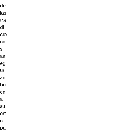
de
las
tra
di
cio
ne
s
as
eg
ur
an
bu
en
a
su
ert
e
pa