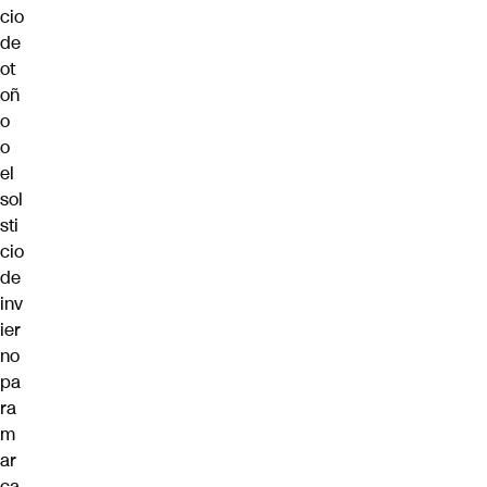
cio
de
ot
oñ
o
o
el
sol
sti
cio
de
inv
ier
no
pa
ra
m
ar
ca