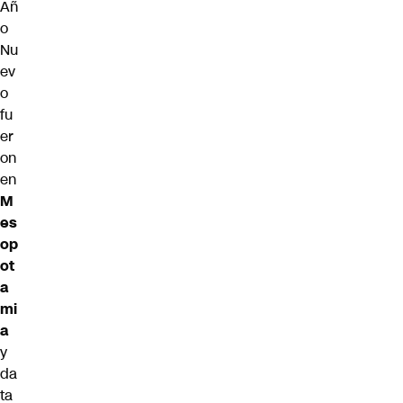
Añ
o
Nu
ev
o
fu
er
on
en
M
es
op
ot
a
mi
a
y
da
ta