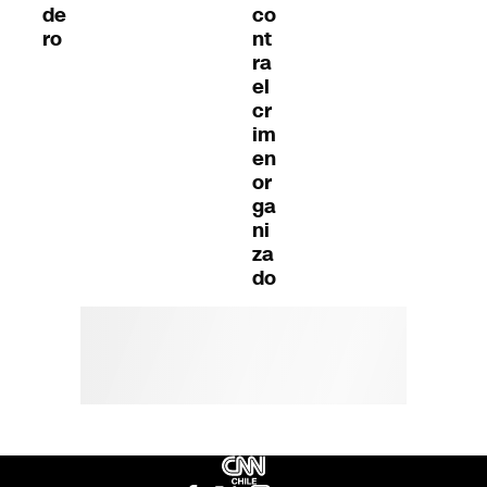
de
co
ro
nt
ra
el
cr
im
en
or
ga
ni
za
do