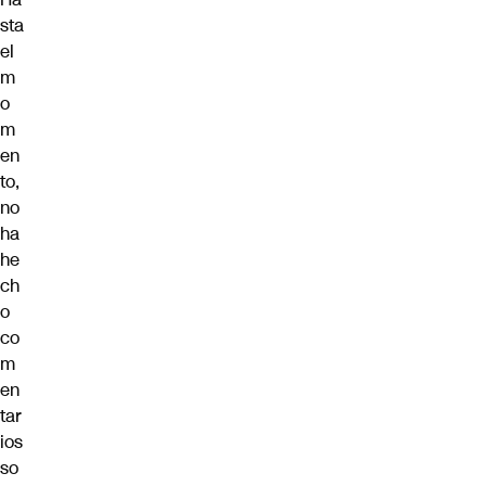
sta
el
m
o
m
en
to,
no
ha
he
ch
o
co
m
en
tar
ios
so