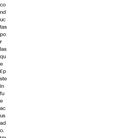
co
nd
uc
tas
po
r
las
qu
e
Ep
ste
in
fu
e
ac
us
ad
o.
Ha