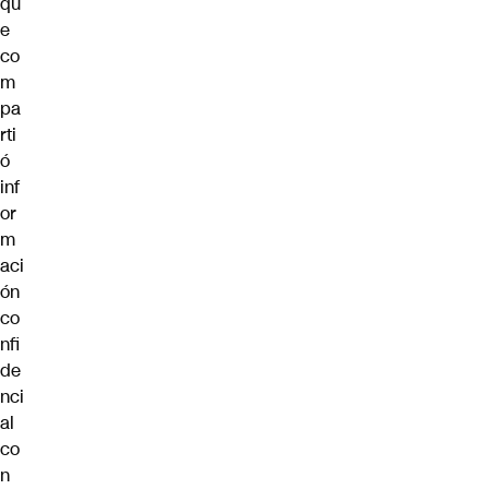
qu
e
co
m
pa
rti
ó
inf
or
m
aci
ón
co
nfi
de
nci
al
co
n