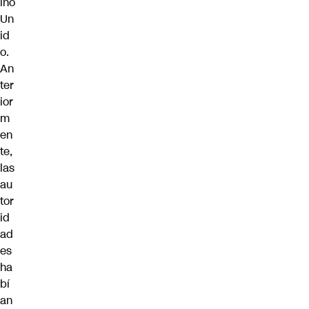
ino
Un
id
o.
An
ter
ior
m
en
te,
las
au
tor
id
ad
es
ha
bí
an