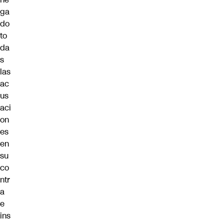
ga
do
to
da
s
las
ac
us
aci
on
es
en
su
co
ntr
a
e
ins