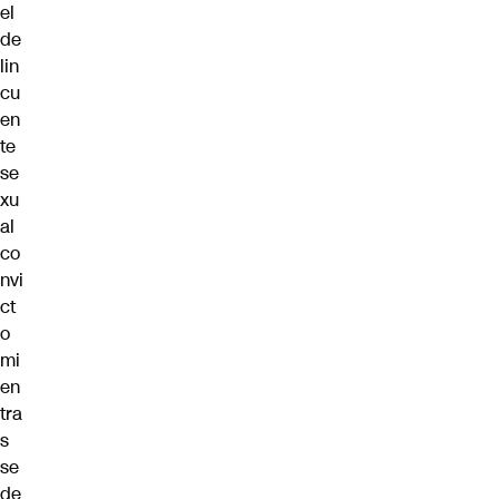
el
de
lin
cu
en
te
se
xu
al
co
nvi
ct
o
mi
en
tra
s
se
de