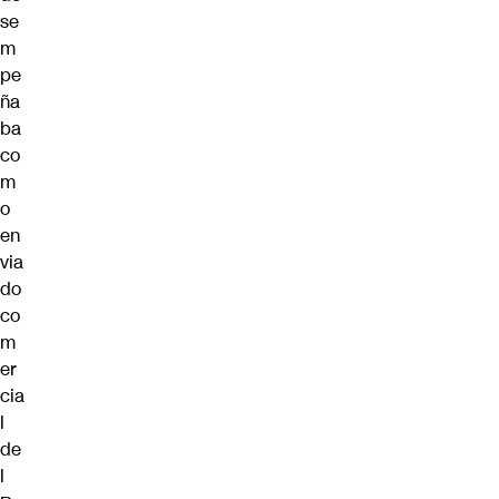
se
m
pe
ña
ba
co
m
o
en
via
do
co
m
er
cia
l
de
l