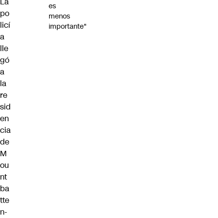
La
es
po
menos
licí
importante"
a
lle
gó
a
la
re
sid
en
cia
de
M
ou
nt
ba
tte
n-