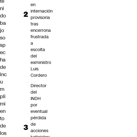
te
en
ni
internación
do
provisoria
ba
tras
jo
encerrona
frustrada
so
a
sp
escolta
ec
del
ha
exministro
de
Luis
inc
Cordero
u
Director
m
del
pli
INDH
mi
por
en
eventual
pérdida
to
de
de
acciones
los