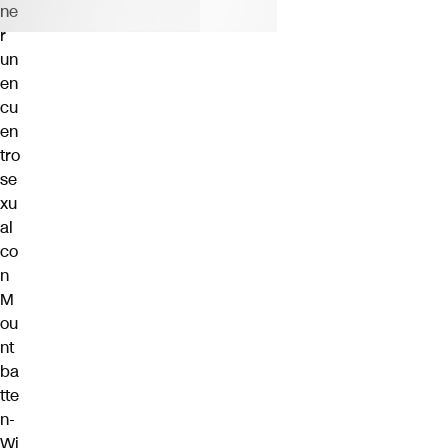
ne
r
un
en
cu
en
tro
se
xu
al
co
n
M
ou
nt
ba
tte
n-
Wi