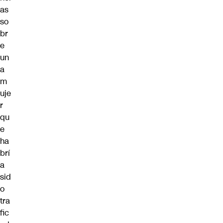
as
so
br
e
un
a
m
uje
r
qu
e
ha
brí
a
sid
o
tra
fic