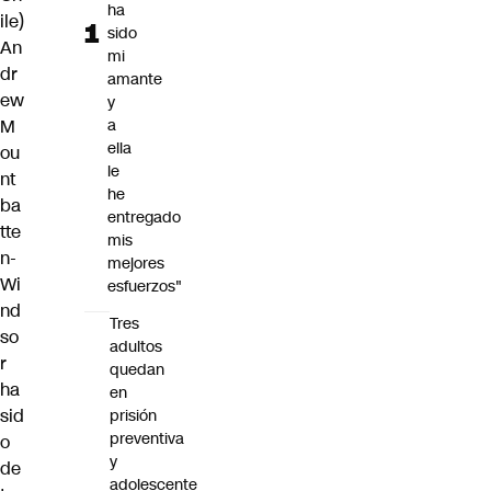
ha
ile)
sido
An
mi
dr
amante
ew
y
M
a
ella
ou
le
nt
he
ba
entregado
tte
mis
n-
mejores
Wi
esfuerzos"
nd
Tres
so
adultos
r
quedan
ha
en
sid
prisión
preventiva
o
y
de
adolescente