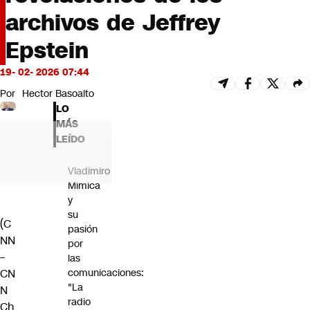
Futuro 360
archivos de Jeffrey
Opinión
Epstein
19- 02- 2026 07:44
Por
Hector Basoalto
LO
MÁS
LEÍDO
Vladimiro
Mimica
y
su
(C
pasión
NN
por
–
las
CN
comunicaciones:
"La
N
radio
Ch