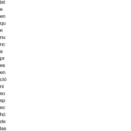
ist
e
en
qu
e
nu
nc
a
pr
es
en
ció
ni
so
sp
ec
hó
de
las