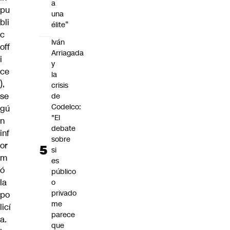
a
pu
una
bli
élite”
c
Iván
off
Arriagada
i
y
ce
la
),
crisis
se
de
Codelco:
gú
"El
n
debate
inf
sobre
or
si
m
es
ó
público
la
o
privado
po
me
licí
parece
a.
que