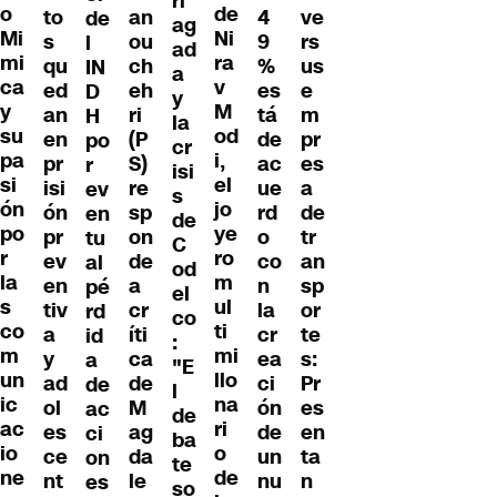
ri
o
de
to
an
4
ve
de
ag
Mi
Ni
s
ou
9
rs
l
ad
mi
ra
qu
ch
%
us
IN
a
ca
v
ed
eh
es
e
D
y
y
M
an
ri
tá
m
H
la
su
od
en
(P
de
pr
po
cr
pa
i,
pr
S)
ac
es
r
isi
si
el
isi
re
ue
a
ev
s
ón
jo
ón
sp
rd
de
en
de
po
ye
pr
on
o
tr
tu
C
r
ro
ev
de
co
an
al
od
la
m
en
a
n
sp
pé
el
s
ul
tiv
cr
la
or
rd
co
co
ti
a
íti
cr
te
id
:
m
mi
y
ca
ea
s:
a
"E
un
llo
ad
de
ci
Pr
de
l
ic
na
ol
M
ón
es
ac
de
ac
ri
es
ag
de
en
ci
ba
io
o
ce
da
un
ta
on
te
ne
de
nt
le
nu
n
es
so