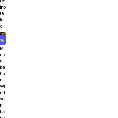
Re
ino
Un
id
o.
M
ou
nt
ba
tte
n-
Wi
nd
so
r
ha
ne