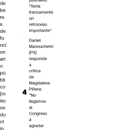
judiciales:
de
"Sería
be
francamente
re
un
s
retroceso
importante"
de
fu
Daniel
nci
Manouchehri
on
(PS)
ari
responde
a
o
crítica
pú
de
bli
Magdalena
co
Piñera:
(m
“No
isc
llegamos
on
al
Congreso
du
a
ct
agradar
in