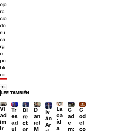
eje
rci
cio
de
su
ca
rg
o
pú
bli
co.
LEE TAMBIÉN
Vl
La
Tr
D
C
C
Di
Iv
ad
ca
es
an
ad
od
re
án
im
íd
ad
iel
e
el
ct
Ar
ir
a
ul
M
m:
co
or