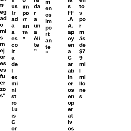
o
m
tr
us
da
s
to
im
en
eg
tr
r
FF
s
po
os
ad
ad
a
.A
po
rt
im
o
a
un
A.
r
an
po
mi
a
a
ap
m
te
rt
s
es
éli
oy
ás
"
an
m
co
te
en
de
te
ej
lt
”
a
$7
"
or
a
C
9
es
de
ar
mi
es
l
ab
l
fu
ex
in
mi
er
mi
er
llo
zo
ni
os
ne
s"
st
en
s
ro
op
Lu
er
is
at
C
iv
or
os