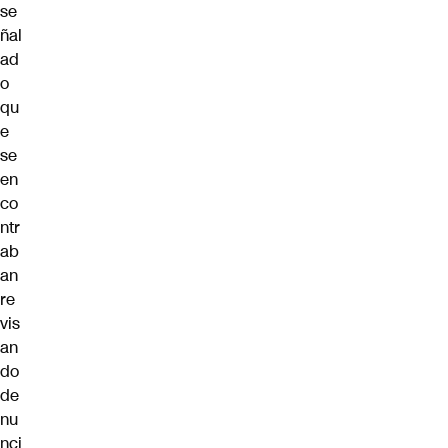
se
ñal
ad
o
qu
e
se
en
co
ntr
ab
an
re
vis
an
do
de
nu
nci