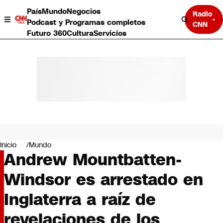
País
Mundo
Negocios
Radio
Podcast y Programas completos
CNN
Futuro 360
Cultura
Servicios
País
Mundo
Negocios
Inicio
Mundo
Andrew Mountbatten-
Deportes
Programas completos
Windsor es arrestado en
Cultura
Servicios
Inglaterra a raíz de
Bits
CNN Data
revelaciones de los
CNN tiempo