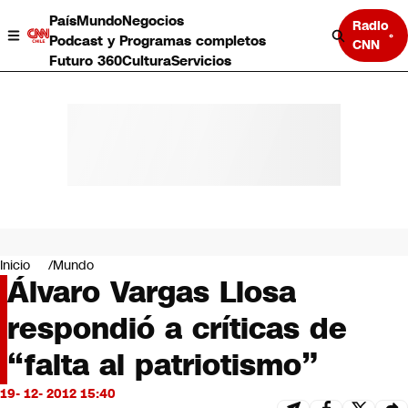
País
Mundo
Negocios
Radio
Podcast y Programas completos
CNN
Futuro 360
Cultura
Servicios
País
Mundo
Negocios
Inicio
Mundo
Álvaro Vargas Llosa
Deportes
Programas completos
respondió a críticas de
Cultura
Servicios
“falta al patriotismo”
Bits
CNN Data
19- 12- 2012 15:40
CNN tiempo