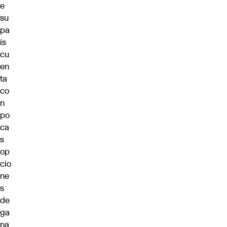
e
su
pa
ís
cu
en
ta
co
n
po
ca
s
op
cio
ne
s
de
ga
na