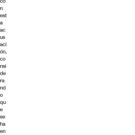
co
n
est
a
ac
us
aci
ón,
co
nsi
de
ra
nd
o
qu
e
se
ha
en