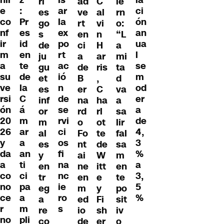
hil
z”
ls
la
ri
ad
C
ie
e
:
ar
ci
es
ve
al
rn
co
Pr
la
ón
go
rt
vi
o:
nf
es
ex
an
s
en
n
“L
ir
id
po
ua
de
ci
H
a
m
en
rt
l
ju
a
ar
mi
a
te
ac
se
gu
de
ris
ta
su
de
ió
m
et
B
,
d
ve
la
n
od
es
er
C
va
rsi
C
de
er
inf
na
ha
a
ón
á
se
a
or
rd
rl
sa
20
m
rvi
de
m
o
ot
lir
26
ar
ci
4,
al
Fo
te
fal
y
a
os
3
es
nt
de
sa
da
an
fi
%
y
ai
W
m
a
ti
na
a
en
ne
itt
en
co
ci
nc
3,
tr
en
e
te
no
pa
ie
5
eg
m
y
po
ce
a
ro
%
a
ed
Fi
sit
r
m
s
re
io
sh
iv
no
pli
co
de
er
o