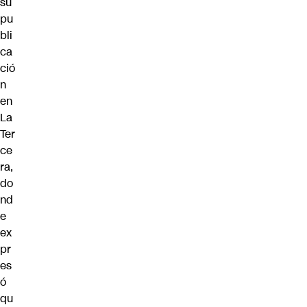
su
pu
bli
ca
ció
n
en
La
Ter
ce
ra,
do
nd
e
ex
pr
es
ó
qu