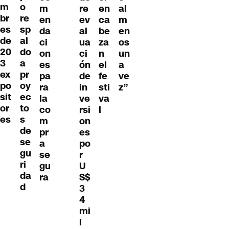
m
o
m
re
en
al
br
re
en
ev
ca
m
es
sp
da
al
be
en
de
al
ci
ua
za
os
20
do
on
ci
n
un
3
a
es
ón
el
a
ex
pr
pa
de
fe
ve
po
oy
ra
in
sti
z”
sit
ec
la
ve
va
or
to
co
rsi
l
es
s
m
on
de
pr
es
se
a
po
gu
se
r
ri
gu
U
da
ra
S$
d
3
4
mi
l