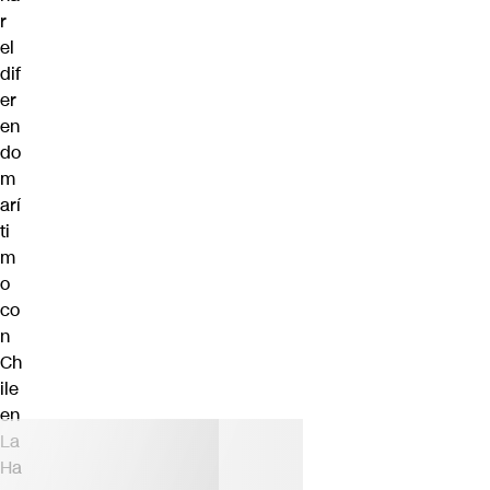
r
el
dif
er
en
do
m
arí
ti
m
o
co
n
Ch
ile
en
La
Ha