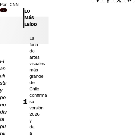
Por
CNN
Futuro 360
LO
Opinión
MÁS
LEÍDO
La
feria
de
artes
El
visuales
an
más
ali
grande
sta
de
Chile
y
confirma
pe
su
rio
versión
dis
2026
ta
y
pu
da
bli
a