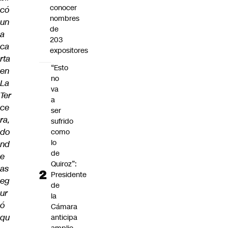
conocer
có
nombres
un
de
a
203
ca
expositores
rta
“Esto
en
no
La
va
Ter
a
ce
ser
ra,
sufrido
do
como
lo
nd
de
e
Quiroz”:
as
Presidente
eg
de
ur
la
ó
Cámara
qu
anticipa