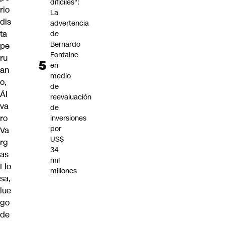
difíciles":
rio
La
dis
advertencia
ta
de
Bernardo
pe
Fontaine
ru
en
an
medio
o,
de
Ál
reevaluación
va
de
ro
inversiones
por
Va
US$
rg
34
as
mil
Llo
millones
sa,
lue
go
de