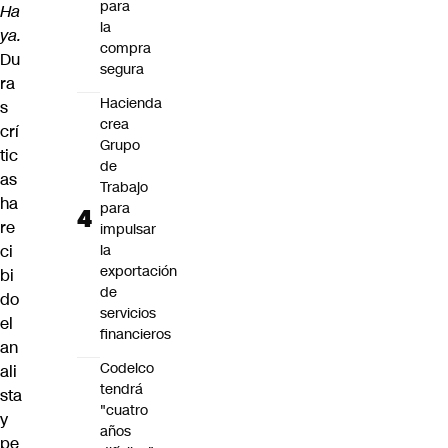
para
Ha
la
ya.
compra
Du
segura
ra
Hacienda
s
crea
crí
Grupo
tic
de
as
Trabajo
ha
para
re
impulsar
ci
la
exportación
bi
de
do
servicios
el
financieros
an
Codelco
ali
tendrá
sta
"cuatro
y
años
pe