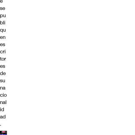
e
se
pu
bli
qu
en
es
cri
tor
es
de
su
na
cio
nal
id
ad
.