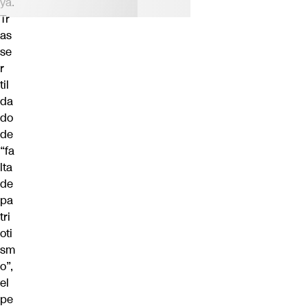
ya.
Tr
as
se
r
til
da
do
de
“fa
lta
de
pa
tri
oti
sm
o”,
el
pe