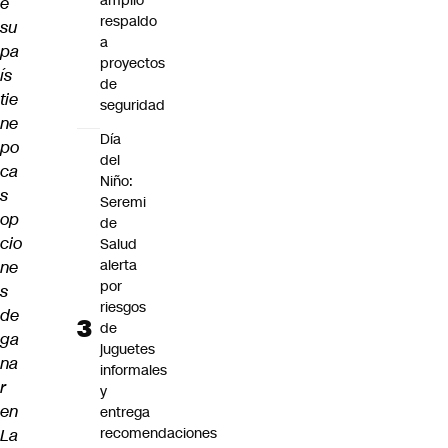
amplio
e
respaldo
su
a
pa
proyectos
ís
de
tie
seguridad
ne
Día
po
del
ca
Niño:
s
Seremi
op
de
cio
Salud
alerta
ne
por
s
riesgos
de
de
ga
juguetes
na
informales
r
y
en
entrega
recomendaciones
La