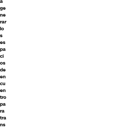
a
ge
ne
rar
lo
s
es
pa
ci
os
de
en
cu
en
tro
pa
ra
tra
ns