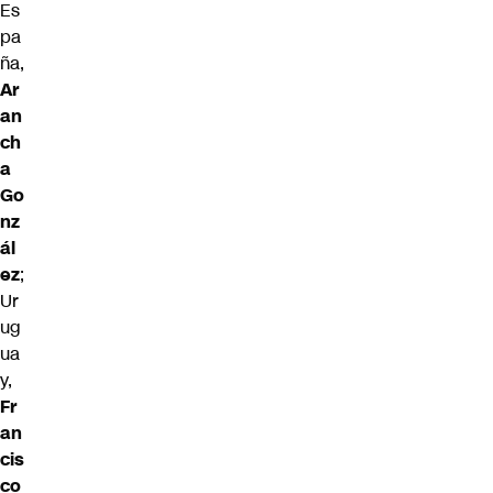
Es
pa
ña,
Ar
an
ch
a
Go
nz
ál
ez
;
Ur
ug
ua
y,
Fr
an
cis
co