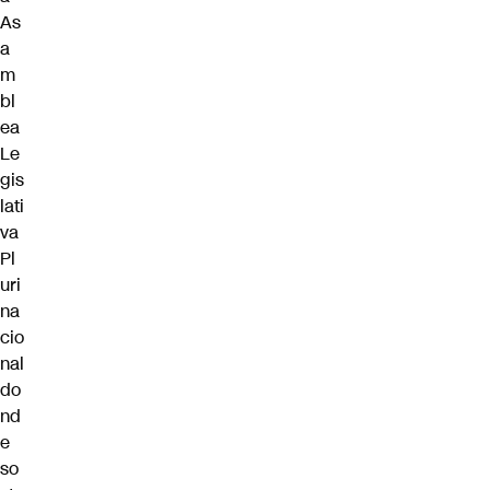
As
a
m
bl
ea
Le
gis
lati
va
Pl
uri
na
cio
nal
do
nd
e
so