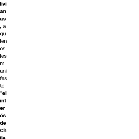
livi
an
as
,
a
qu
ien
es
les
m
ani
fes
tó
“
el
int
er
és
de
Ch
ile