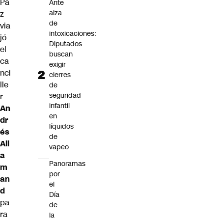
Pa
Ante
alza
z
de
via
intoxicaciones:
jó
Diputados
el
buscan
ca
exigir
nci
cierres
lle
de
seguridad
r
infantil
An
en
dr
líquidos
és
de
All
vapeo
a
Panoramas
m
por
an
el
d
Día
pa
de
ra
la