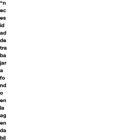
“n
ec
es
id
ad
de
tra
ba
jar
a
fo
nd
o
en
la
ag
en
da
bil