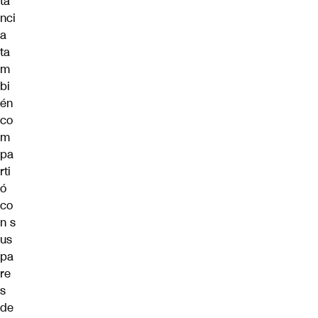
ta
nci
a
ta
m
bi
én
co
m
pa
rti
ó
co
n s
us
pa
re
s
de