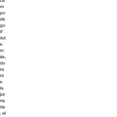
ca
m
po
de
go
lf
Ad
e
m
ás,
du
ra
nt
e
la
jor
na
da
, el