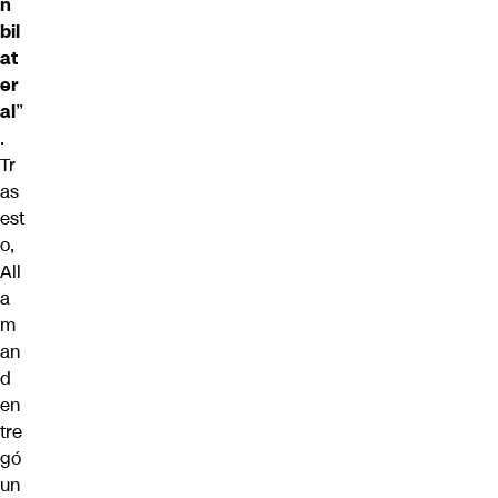
n
bil
at
er
al
”
.
Tr
as
est
o,
All
a
m
an
d
en
tre
gó
un