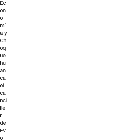
Ec
on
o
mí
a y
Ch
oq
ue
hu
an
ca
el
ca
nci
lle
r
de
Ev
o