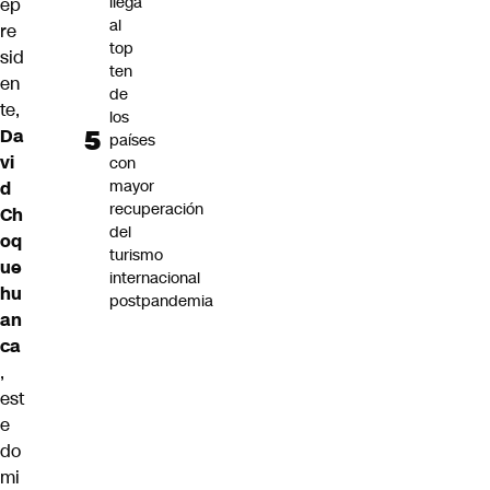
llega
ep
al
re
top
sid
ten
en
de
te,
los
Da
países
vi
con
mayor
d
recuperación
Ch
del
oq
turismo
ue
internacional
hu
postpandemia
an
ca
,
est
e
do
mi