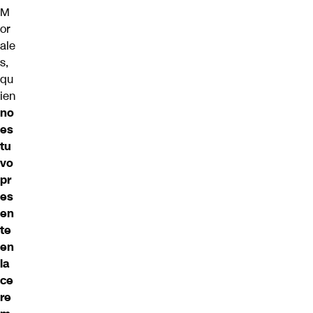
M
or
ale
s,
qu
ien
no
es
tu
vo
pr
es
en
te
en
la
ce
re