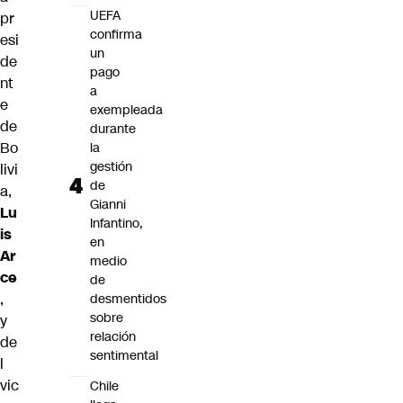
UEFA
pr
confirma
esi
un
de
pago
nt
a
e
exempleada
de
durante
Bo
la
gestión
livi
de
a,
Gianni
Lu
Infantino,
is
en
Ar
medio
ce
de
,
desmentidos
sobre
y
relación
de
sentimental
l
vic
Chile