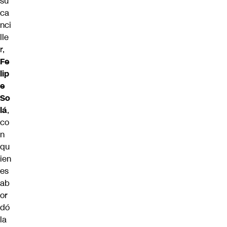
su
ca
nci
lle
r,
Fe
lip
e
So
lá
,
co
n
qu
ien
es
ab
or
dó
la