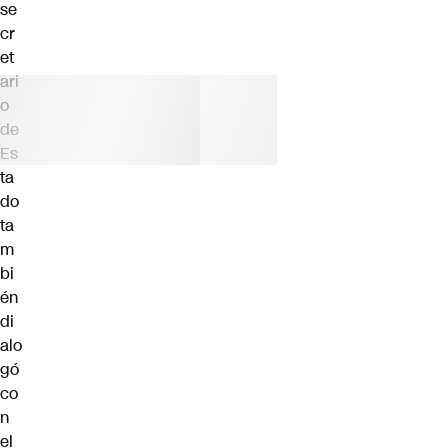
se
cr
et
ari
o
de
Es
ta
do
ta
m
bi
én
di
alo
gó
co
n
el