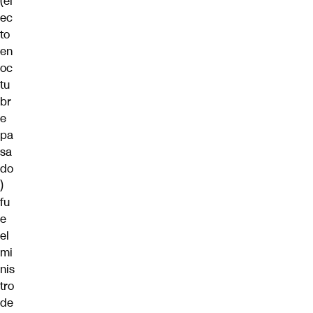
(el
ec
to
en
oc
tu
br
e
pa
sa
do
)
fu
e
el
mi
nis
tro
de