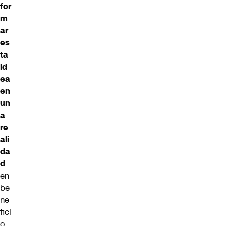
for
m
ar
es
ta
id
ea
en
un
a
re
ali
da
d
en
be
ne
fici
o