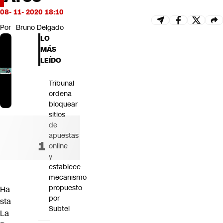
Futuro 360
08- 11- 2020 18:10
Opinión
Por
Bruno Delgado
LO
MÁS
LEÍDO
Tribunal
ordena
bloquear
sitios
de
apuestas
online
y
establece
mecanismo
propuesto
Ha
por
sta
Subtel
La