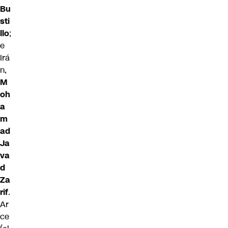
Bu
sti
llo
;
e
Irá
n,
M
oh
a
m
ad
Ja
va
d
Za
rif
.
Ar
ce