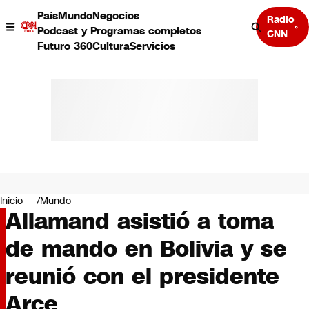
País
Mundo
Negocios
Radio
Podcast y Programas completos
CNN
Futuro 360
Cultura
Servicios
País
Mundo
Negocios
Inicio
Mundo
Allamand asistió a toma
Deportes
Programas completos
de mando en Bolivia y se
Cultura
Servicios
reunió con el presidente
Bits
CNN Data
Arce
CNN tiempo