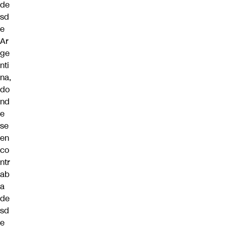
de
sd
e
Ar
ge
nti
na,
do
nd
e
se
en
co
ntr
ab
a
de
sd
e