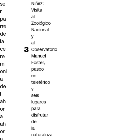
se
Niñez:
Visita
r
al
pa
Zoológico
rte
Nacional
de
y
la
al
ce
Observatorio
re
Manuel
Foster,
m
paseo
oni
en
a
teleférico
de
y
l
seis
ah
lugares
or
para
disfrutar
a
de
ah
la
or
naturaleza
a