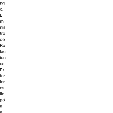
ng
o.
El
mi
nis
tro
de
Re
lac
ion
es
Ex
ter
ior
es
lle
gó
a l
a