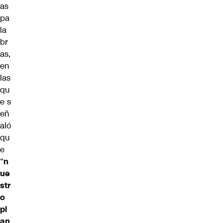
as
pa
la
br
as,
en
las
qu
e s
eñ
aló
qu
e
“
n
ue
str
o
pl
an