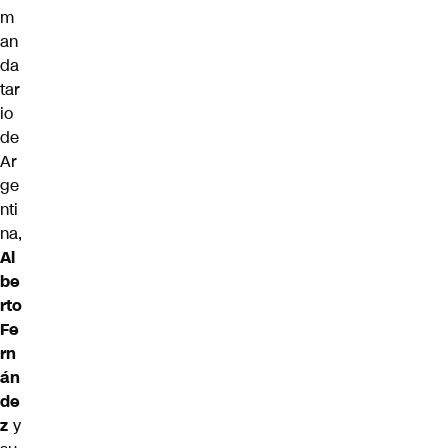
m
an
da
tar
io
de
Ar
ge
nti
na,
Al
be
rto
Fe
rn
án
de
z
y