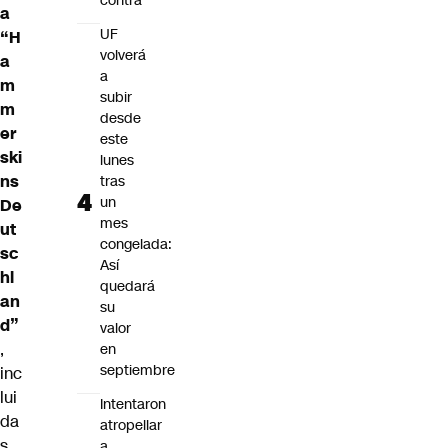
contra
a
UF
“H
volverá
a
a
m
subir
m
desde
er
este
ski
lunes
ns
tras
un
De
mes
ut
congelada:
sc
Así
hl
quedará
an
su
d”
valor
,
en
septiembre
inc
lui
Intentaron
da
atropellar
s
a