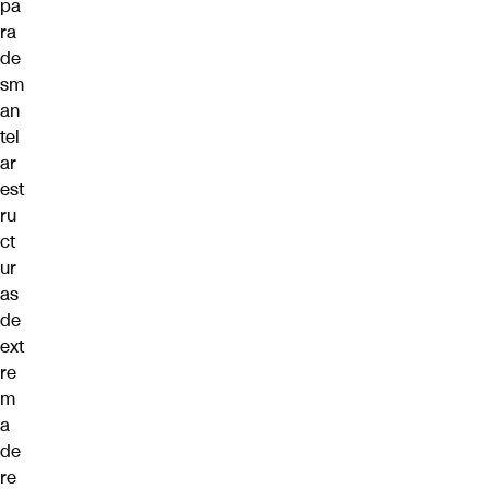
pa
ra
de
sm
an
tel
ar
est
ru
ct
ur
as
de
ext
re
m
a
de
re