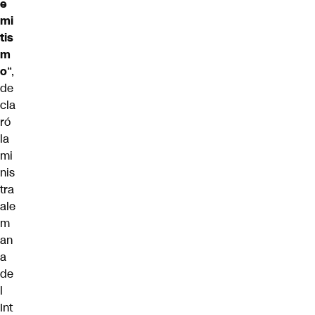
e
mi
tis
m
o
“,
de
cla
ró
la
mi
nis
tra
ale
m
an
a
de
l
Int