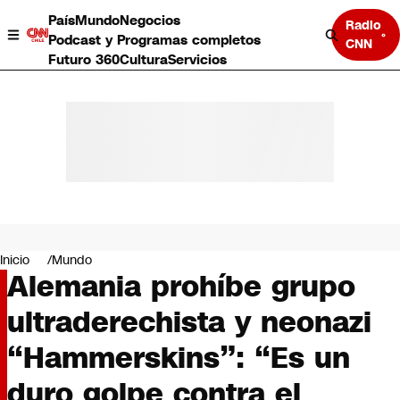
País
Mundo
Negocios
Radio
Podcast y Programas completos
CNN
Futuro 360
Cultura
Servicios
País
Mundo
Negocios
Inicio
Mundo
Alemania prohíbe grupo
Deportes
Programas completos
ultraderechista y neonazi
Cultura
Servicios
“Hammerskins”: “Es un
Bits
CNN Data
duro golpe contra el
CNN tiempo