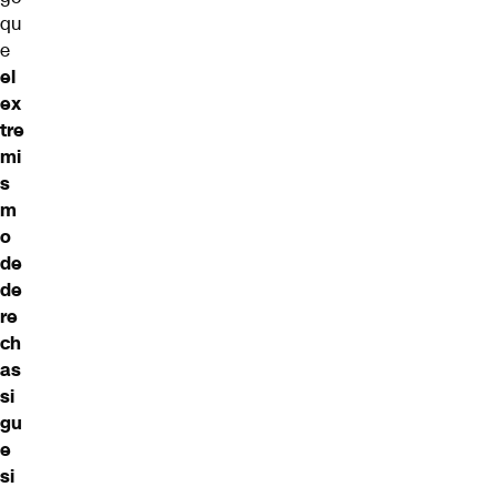
qu
e
el
ex
tre
mi
s
m
o
de
de
re
ch
as
si
gu
e
si