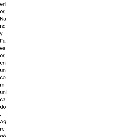
eri
or,
Na
nc
y
Fa
es
er,
en
un
co
m
uni
ca
do
.
Ag
re
gó