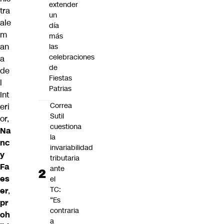
extender
tra
un
ale
día
m
más
an
las
celebraciones
a
de
de
Fiestas
l
Patrias
Int
Correa
eri
Sutil
or,
cuestiona
Na
la
nc
invariabilidad
y
tributaria
Fa
ante
es
el
TC:
er
,
“Es
pr
contraria
oh
a