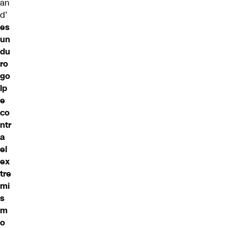
an
d’
es
un
du
ro
go
lp
e
co
ntr
a
el
ex
tre
mi
s
m
o