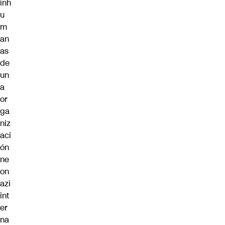
inh
u
m
an
as
de
un
a
or
ga
niz
aci
ón
ne
on
azi
int
er
na