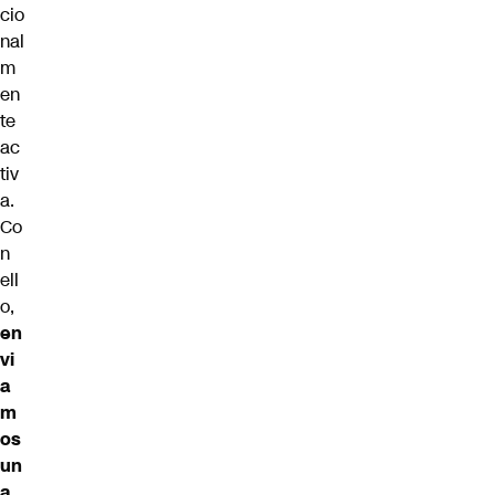
cio
nal
m
en
te
ac
tiv
a.
Co
n
ell
o,
en
vi
a
m
os
un
a