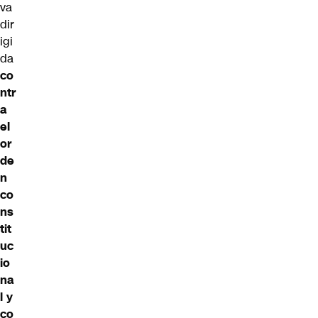
va
dir
igi
da
co
ntr
a
el
or
de
n
co
ns
tit
uc
io
na
l y
co