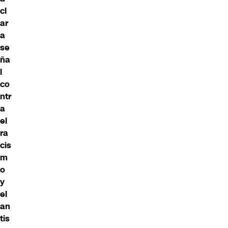
cl
ar
a
se
ña
l
co
ntr
a
el
ra
cis
m
o
y
el
an
tis