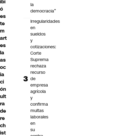
ibi
la
ó
democracia”
es
Irregularidades
te
en
m
sueldos
art
y
es
cotizaciones:
la
Corte
Suprema
as
rechaza
oc
recurso
ia
de
ci
empresa
ón
agrícola
ult
y
ra
confirma
multas
de
laborales
re
en
ch
su
ist