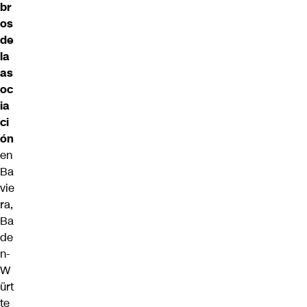
br
os
de
la
as
oc
ia
ci
ón
en
Ba
vie
ra,
Ba
de
n-
W
ürt
te