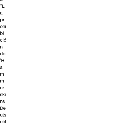
“L
a
pr
ohi
bi
ció
n
de
‘H
a
m
m
er
ski
ns
De
uts
chl