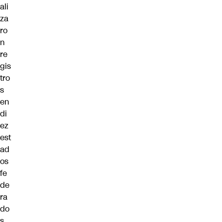
ali
za
ro
n
re
gis
tro
s
en
di
ez
est
ad
os
fe
de
ra
do
s.