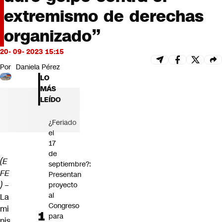
Futuro 360
extremismo de derechas
Opinión
organizado”
20- 09- 2023 15:15
Por
Daniela Pérez
LO
MÁS
LEÍDO
¿Feriado
el
17
de
(E
septiembre?:
FE
Presentan
)
–
proyecto
al
La
Congreso
mi
para
nis