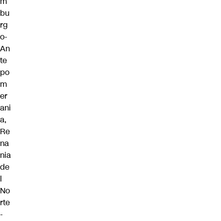
m
bu
rg
o-
An
te
po
m
er
ani
a,
Re
na
nia
de
l
No
rte
-