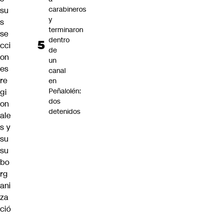
carabineros
su
y
s
terminaron
se
dentro
cci
de
on
un
es
canal
re
en
Peñalolén:
gi
dos
on
detenidos
ale
s y
su
su
bo
rg
ani
za
ció