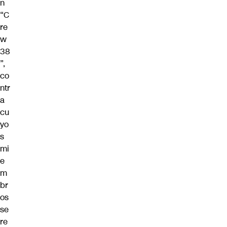
n
“C
re
w
38
”,
co
ntr
a
cu
yo
s
mi
e
m
br
os
se
re