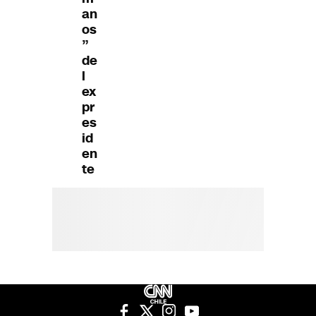
an
os
”
de
l
ex
pr
es
id
en
te