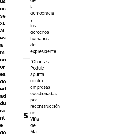
de
us
la
os
democracia
se
y
xu
los
al
derechos
es
humanos”
a
del
expresidente
m
en
“Chantas”:
or
Poduje
es
apunta
contra
de
empresas
ed
cuestionadas
ad
por
du
reconstrucción
ra
en
nt
Viña
e
del
Mar
dé