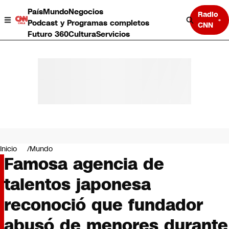
País
Mundo
Negocios
Radio
Podcast y Programas completos
CNN
Futuro 360
Cultura
Servicios
País
Mundo
Negocios
Inicio
Mundo
Famosa agencia de
Deportes
Programas completos
talentos japonesa
Cultura
Servicios
reconoció que fundador
Bits
CNN Data
abusó de menores durante
CNN tiempo