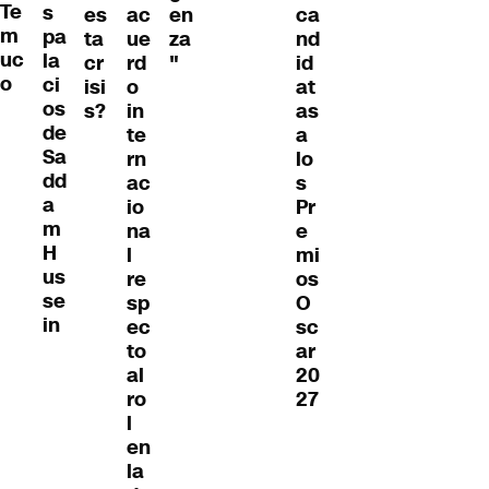
Te
s
ca
es
ac
en
m
pa
nd
ta
ue
za
uc
la
id
cr
rd
"
o
ci
at
isi
o
os
as
s?
in
de
a
te
Sa
lo
rn
dd
s
ac
a
Pr
io
m
e
na
H
mi
l
us
os
re
se
O
sp
in
sc
ec
ar
to
20
al
27
ro
l
en
la