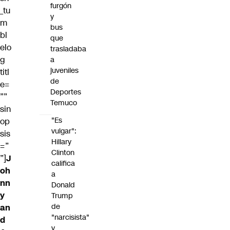
furgón
_tu
y
m
bus
bl
que
elo
trasladaba
g
a
juveniles
titl
de
e=
Deportes
””
Temuco
sin
"Es
op
vulgar":
sis
Hillary
=”
Clinton
”]
J
califica
oh
a
nn
Donald
y
Trump
de
an
"narcisista"
d
y