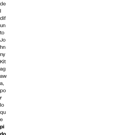
de
l
dif
un
to
Jo
hn
ny
Kit
ag
aw
a,
po
r
lo
qu
e
pi
do