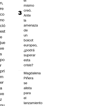
él
n
,
mismo
re
creó.
co
Ante
no
la
ció
amenaza
de
est
un
e
boicot
jue
europeo,
ve
¿podrá
s
superar
po
esta
r
crisis?
pri
Magdalena
m
Piñera
er
se
a
alista
para
ve
el
z
lanzamiento
qu