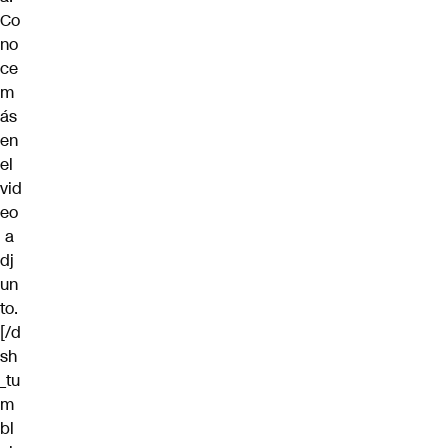
Co
no
ce
m
ás
en
el
vid
eo
a
dj
un
to.
[/d
sh
_tu
m
bl