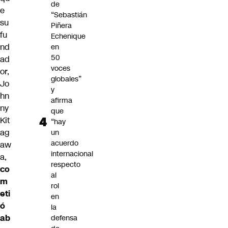
de
e
“Sebastián
su
Piñera
fu
Echenique
nd
en
50
ad
voces
or,
globales”
Jo
y
hn
afirma
ny
que
Kit
“hay
ag
un
acuerdo
aw
internacional
a,
respecto
co
al
m
rol
eti
en
ó
la
ab
defensa