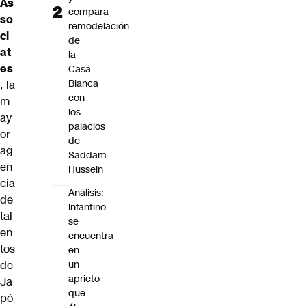
As
compara
so
remodelación
ci
de
at
la
es
Casa
Blanca
, la
con
m
los
ay
palacios
or
de
ag
Saddam
en
Hussein
cia
Análisis:
de
Infantino
tal
se
en
encuentra
tos
en
de
un
aprieto
Ja
que
pó