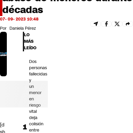
Futuro 360
décadas
Opinión
07- 09- 2023 10:48
Por
Daniela Pérez
LO
MÁS
LEÍDO
Dos
personas
fallecidas
y
un
menor
en
riesgo
vital
deja
colisión
[d
entre
sh