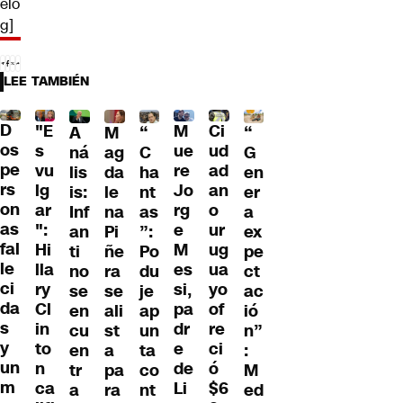
elo
g]
LEE TAMBIÉN
D
"E
M
Ci
“
A
M
“
os
s
ue
ud
G
ná
ag
C
pe
vu
re
ad
en
lis
da
ha
rs
lg
Jo
an
er
is:
le
nt
on
ar
rg
o
a
Inf
na
as
as
":
e
ur
ex
an
Pi
”:
fal
Hi
M
ug
pe
ti
ñe
Po
le
lla
es
ua
ct
no
ra
du
ci
ry
si,
yo
ac
se
se
je
da
Cl
pa
of
ió
en
ali
ap
s
in
dr
re
n”
cu
st
un
y
to
e
ci
:
en
a
ta
un
n
de
ó
M
tr
pa
co
m
ca
Li
$6
ed
a
ra
nt