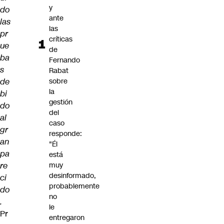
y
do
ante
las
las
pr
críticas
ue
de
ba
Fernando
s
Rabat
de
sobre
la
bi
gestión
do
del
al
caso
gr
responde:
an
"Él
pa
está
re
muy
desinformado,
ci
probablemente
do
no
.
le
Pr
entregaron