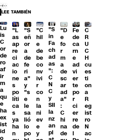
LEE TAMBIÉN
Lu
"S
"L
"S
"C
"D
Fe
C
is
in
as
eñ
hil
e
de
R
C
Fa
ap
or
e
fo
ca
U
or
ch
re
a
de
r
rn
C
de
ad
ci
de
be
m
e
H
ro
as
ac
fe
co
a
ad
cu
af
":
io
ri
nv
de
vi
es
ir
C
ne
a"
ivi
sc
er
ti
m
N
s
y
r
ar
te
on
a
C
po
"s
co
ad
po
a
qu
y
líti
e
n
a"
r
R
e
SII
ca
le
la
:
ci
eg
ha
la
s
sa
ni
C
er
ist
ex
nz
ya
lió
ev
hi
re
ro
ist
an
ha
lo
e
na
de
N
id
pl
n
po
y
de
l
ac
o
at