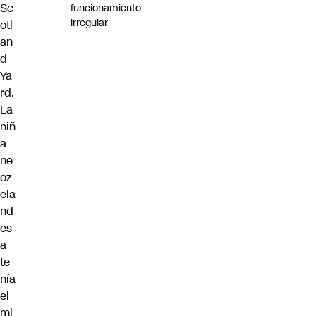
Sc
funcionamiento
irregular
otl
an
d
Ya
rd.
La
niñ
a
ne
oz
ela
nd
es
a
te
nía
el
mi