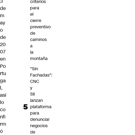
3
criterios
de
para
el
m
cierre
ay
preventivo
o
de
de
caminos
20
a
07
la
en
montaña
Po
"Sin
rtu
Fachadas":
ga
CNC
l,
y
SII
así
lanzan
lo
plataforma
co
para
nfi
denunciar
rm
negocios
ó
de