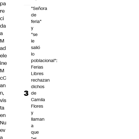
pa
"Señora
re
de
ci
feria"
da
y
a
"se
M
le
salió
ad
lo
ele
poblacional":
ine
Ferias
M
Libres
cC
rechazan
an
dichos
n,
de
Camila
vis
Flores
ta
y
en
llaman
Nu
a
ev
que
a
"el