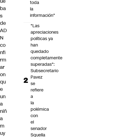
ue
toda
ba
la
s
información"
de
"Las
AD
apreciaciones
N
políticas ya
co
han
quedado
nfi
completamente
rm
superadas":
ar
Subsecretario
on
Pavez
qu
se
e
refiere
un
a
la
a
polémica
niñ
con
a
el
m
senador
uy
Squella