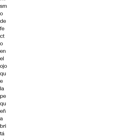
sm
o
de
fe
ct
o
en
el
ojo
qu
e
la
pe
qu
eñ
a
bri
tá