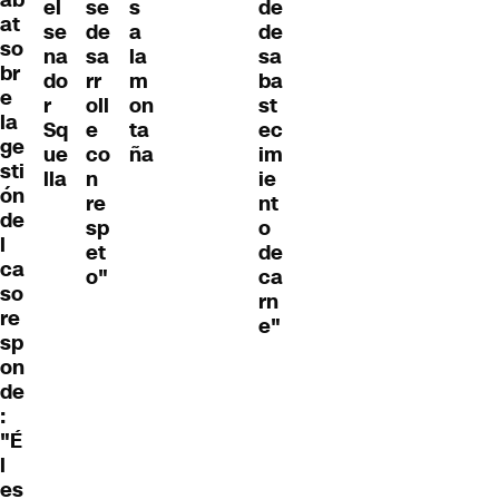
el
se
s
de
at
se
de
a
de
so
na
sa
la
sa
br
do
rr
m
ba
e
r
oll
on
st
la
Sq
e
ta
ec
ge
ue
co
ña
im
sti
lla
n
ie
ón
re
nt
de
sp
o
l
et
de
ca
o"
ca
so
rn
re
e"
sp
on
de
:
"É
l
es