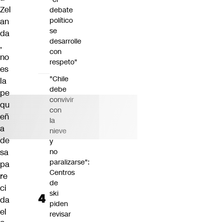
Zel
debate
político
an
se
da
desarrolle
,
con
no
respeto"
es
"Chile
la
debe
pe
convivir
qu
con
eñ
la
a
nieve
de
y
sa
no
paralizarse":
pa
Centros
re
de
ci
ski
da
piden
el
revisar