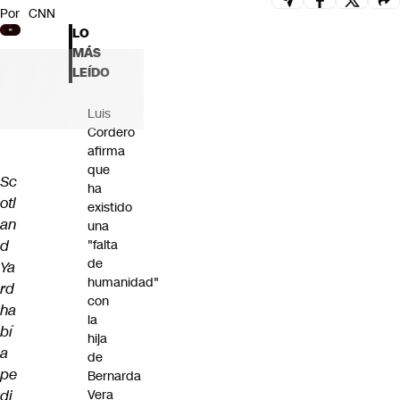
Por
CNN
Futuro 360
LO
Opinión
MÁS
LEÍDO
Luis
Cordero
afirma
que
Sc
ha
otl
existido
an
una
d
"falta
de
Ya
humanidad"
rd
con
ha
la
bí
hija
a
de
pe
Bernarda
di
Vera