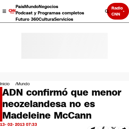
País
Mundo
Negocios
Radio
Podcast y Programas completos
CNN
Futuro 360
Cultura
Servicios
País
Mundo
Negocios
Inicio
Mundo
ADN confirmó que menor
Deportes
Programas completos
neozelandesa no es
Cultura
Servicios
Madeleine McCann
Bits
CNN Data
13- 02- 2013 07:33
CNN tiempo