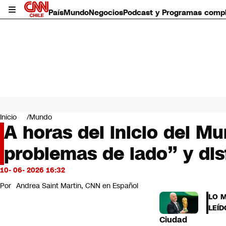
País
Mundo
Negocios
Podcast y Programas comp
País
Mundo
Inicio
Mundo
Negocios
A horas del inicio del Mu
Deportes
problemas de lado” y dis
Programas completos
Cultura
Servicios
10- 06- 2026 16:32
Bits
Por
Andrea Saint Martin, CNN en Español
CNN Data
LO 
CNN tiempo
LEÍD
Futuro 360
Ciudad
Opinión