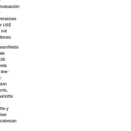
e
evaluación
e
versiones
r US$
 mil
llones
eamfields
ile
026
vela
 line-
:
lvin
rris,
arlotte
e
tte y
sher
ncabezan