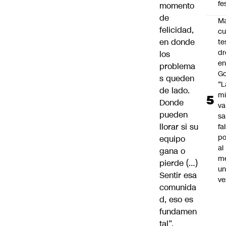
fe
momento
de
Ma
felicidad,
cu
en donde
te
dr
los
en
problema
Go
s queden
“L
de lado.
mi
Donde
va
pueden
sa
llorar si su
fa
po
equipo
al
gana o
m
pierde (…)
u
Sentir esa
ve
comunida
d, eso es
fundamen
tal”,