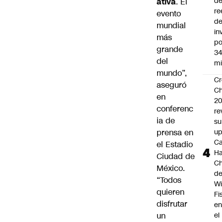
d
ativa
. El
re
evento
d
mundial
in
más
po
grande
34
del
mi
mundo”,
Cr
aseguró
Ch
en
2
conferenc
re
ia de
su
prensa en
up
Ca
el Estadio
Ha
Ciudad de
Ch
México.
d
“Todos
Wi
quieren
Fi
disfrutar
e
un
el