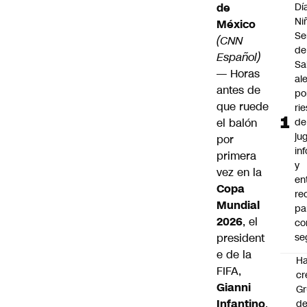
de
Dí
Ni
México
Se
(CNN
de
Español)
Sa
— Horas
al
antes de
po
que ruede
ri
el balón
de
ju
por
in
primera
y
vez en la
en
Copa
re
Mundial
pa
2026
, el
co
president
se
e de la
Ha
FIFA,
cr
Gianni
G
Infantino
,
d