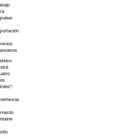
abajo
ra
pulsar
portación
e
rvicios
nancieros
delco
ndrá
uatro
os
fíciles":
a
vertencia
e
rnardo
ntaine
n
edio