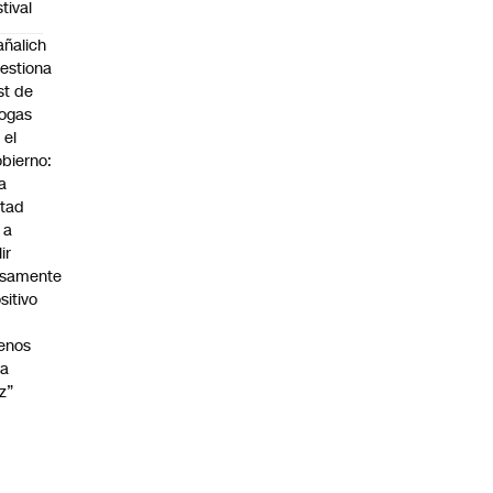
stival
ñalich
estiona
st de
ogas
 el
bierno:
a
tad
 a
lir
lsamente
sitivo
enos
na
z”