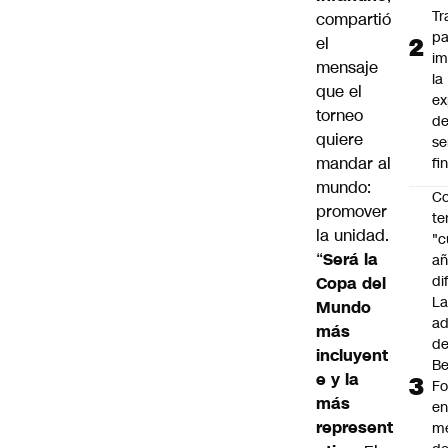
Tr
compartió
pa
el
im
mensaje
la
que el
ex
torneo
d
quiere
se
mandar al
fi
mundo:
Co
promover
te
la unidad.
"c
“
Será la
añ
di
Copa del
L
Mundo
ad
más
d
incluyent
Be
e y la
Fo
más
e
represent
m