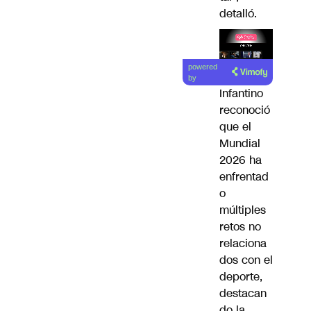
detalló.
Lea el
powered
artículo
by
Infantino
reconoció
que el
Mundial
2026 ha
enfrentad
o
múltiples
retos no
relaciona
dos con el
deporte,
destacan
do la