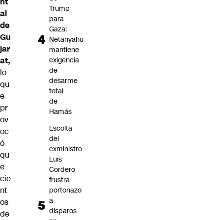
nt
Trump
al
para
de
Gaza:
Gu
Netanyahu
jar
mantiene
at,
exigencia
de
lo
desarme
qu
total
e
de
pr
Hamás
ov
Escolta
oc
del
ó
exministro
qu
Luis
e
Cordero
cie
frustra
nt
portonazo
a
os
disparos
de