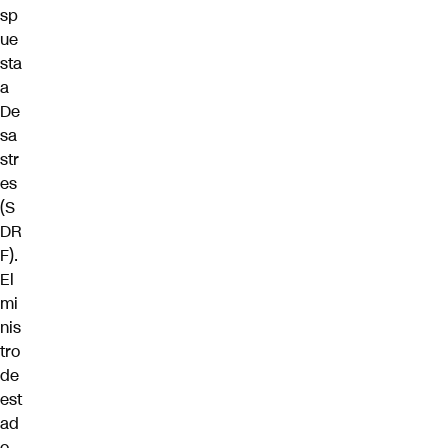
sp
ue
sta
a
De
sa
str
es
(S
DR
F).
El
mi
nis
tro
de
est
ad
o