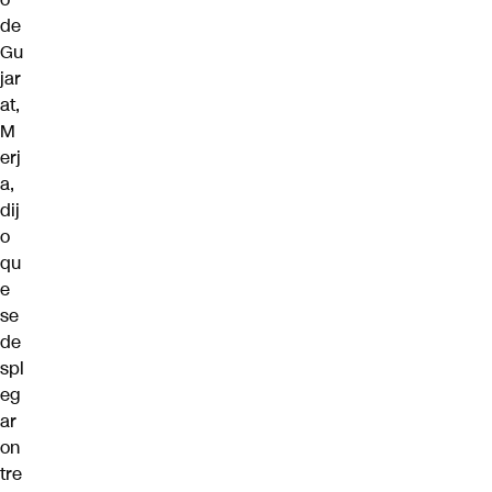
de
Gu
jar
at,
M
erj
a,
dij
o
qu
e
se
de
spl
eg
ar
on
tre