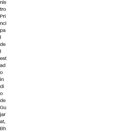
nis
tro
Pri
nci
pa
l
de
l
est
ad
o
in
di
o
de
Gu
jar
at,
Bh