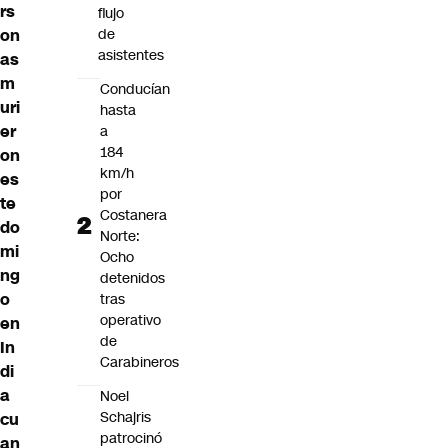
rs
flujo
on
de
asistentes
as
m
Conducían
uri
hasta
er
a
184
on
km/h
es
por
te
Costanera
do
Norte:
mi
Ocho
ng
detenidos
o
tras
operativo
en
de
In
Carabineros
di
a
Noel
Schajris
cu
patrocinó
an