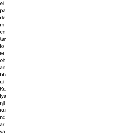
el
pa
rla
m
en
tar
io
M
oh
an
bh
ai
Ka
lya
nji
Ku
nd
ari
ya