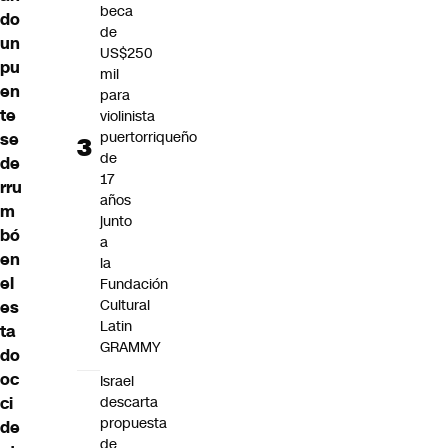
beca
do
de
un
US$250
pu
mil
en
para
te
violinista
puertorriqueño
se
de
de
17
rru
años
m
junto
bó
a
en
la
el
Fundación
Cultural
es
Latin
ta
GRAMMY
do
oc
Israel
ci
descarta
propuesta
de
de