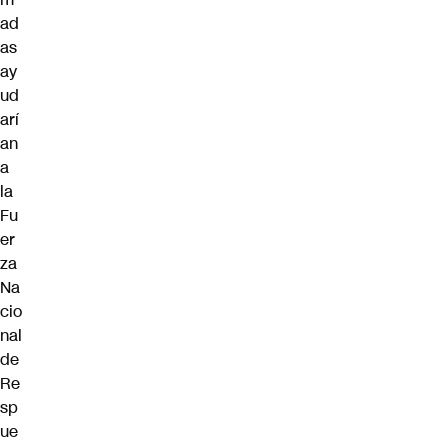
ad
as
ay
ud
arí
an
a
la
Fu
er
za
Na
cio
nal
de
Re
sp
ue