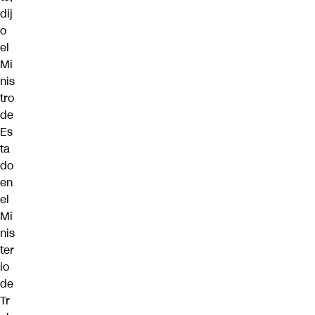
dij
o
el
Mi
nis
tro
de
Es
ta
do
en
el
Mi
nis
ter
io
de
Tr