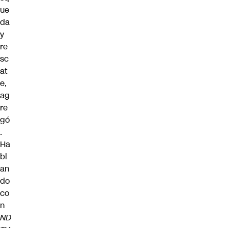
ue
da
y
re
sc
at
e,
ag
re
gó
.
Ha
bl
an
do
co
n
ND