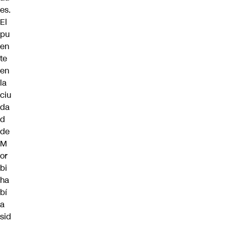
es.
El
pu
en
te
en
la
ciu
da
d
de
M
or
bi
ha
bí
a
sid