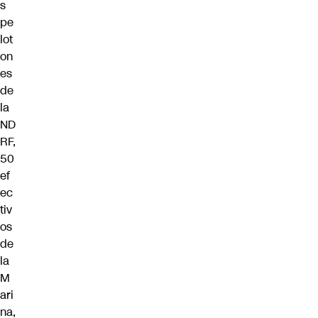
s
pe
lot
on
es
de
la
ND
RF,
50
ef
ec
tiv
os
de
la
M
ari
na,