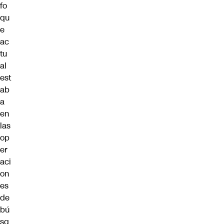
fo
qu
e
ac
tu
al
est
ab
a
en
las
op
er
aci
on
es
de
bú
sq