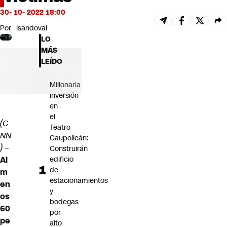
Futuro 360
30- 10- 2022 18:00
Opinión
Por
lsandoval
LO
MÁS
LEÍDO
Millonaria
inversión
en
el
(C
Teatro
NN
Caupolicán:
) –
Construirán
Al
edificio
de
m
estacionamientos
en
y
os
bodegas
60
por
pe
alto