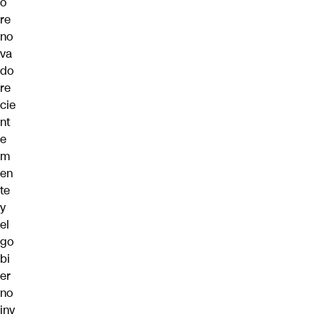
o
re
no
va
do
re
cie
nt
e
m
en
te
y
el
go
bi
er
no
inv