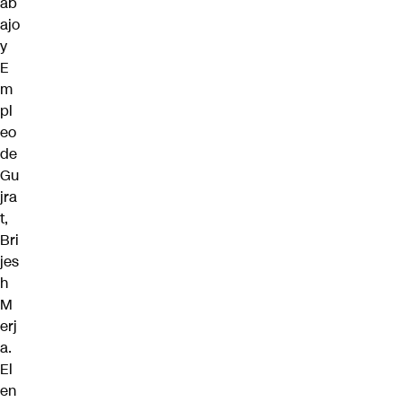
ab
ajo
y
E
m
pl
eo
de
Gu
jra
t,
Bri
jes
h
M
erj
a.
El
en