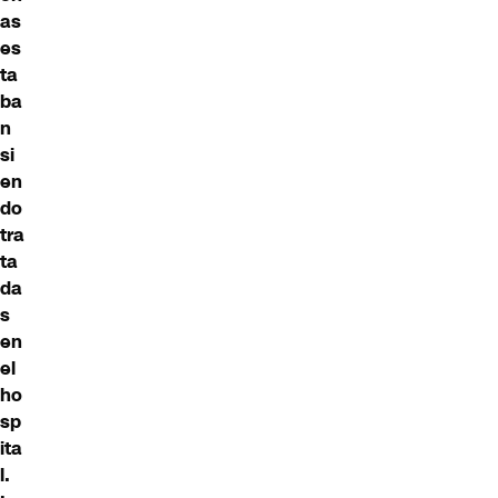
as
es
ta
ba
n
si
en
do
tra
ta
da
s
en
el
ho
sp
ita
l.