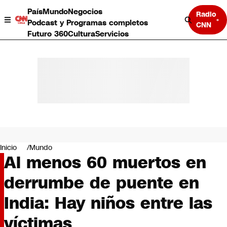
País
Mundo
Negocios
Radio
Podcast y Programas completos
CNN
Futuro 360
Cultura
Servicios
País
Mundo
Negocios
Inicio
Mundo
Al menos 60 muertos en
Deportes
Programas completos
derrumbe de puente en
Cultura
Servicios
India: Hay niños entre las
Bits
CNN Data
víctimas
CNN tiempo