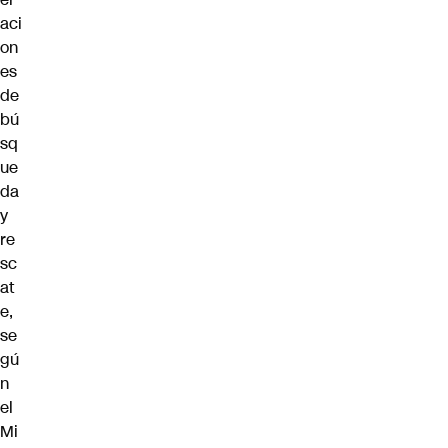
aci
on
es
de
bú
sq
ue
da
y
re
sc
at
e,
se
gú
n
el
Mi