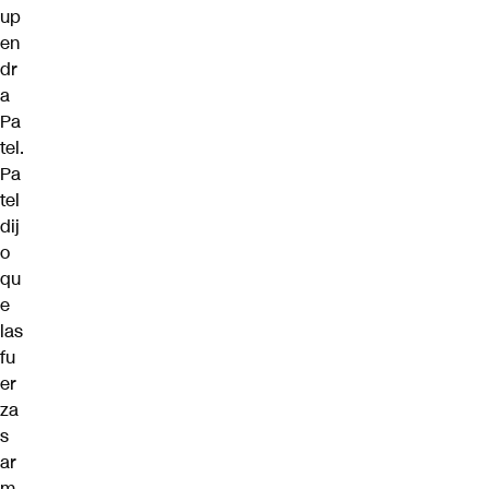
up
en
dr
a
Pa
tel.
Pa
tel
dij
o
qu
e
las
fu
er
za
s
ar
m