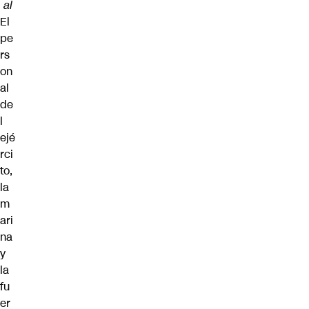
al
El
pe
rs
on
al
de
l
ejé
rci
to,
la
m
ari
na
y
la
fu
er