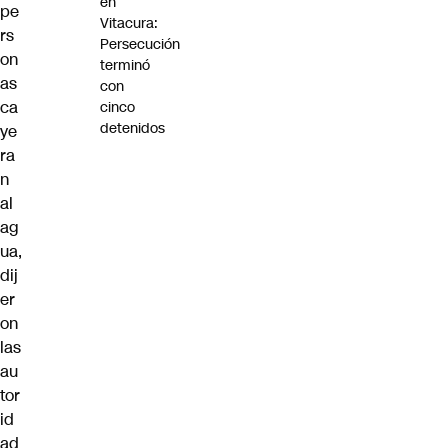
en
pe
Vitacura:
rs
Persecución
on
terminó
as
con
ca
cinco
detenidos
ye
ra
n
al
ag
ua,
dij
er
on
las
au
tor
id
ad