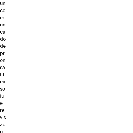
un
co
m
uni
ca
do
de
pr
en
sa.
El
ca
so
fu
e
re
vis
ad
o