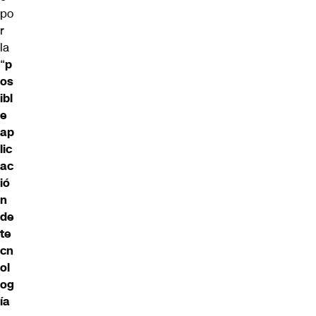
po
r
la
“
p
os
ibl
e
ap
lic
ac
ió
n
de
te
cn
ol
og
ía