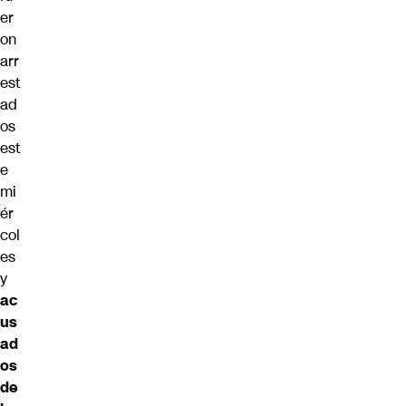
er
on
arr
est
ad
os
est
e
mi
ér
col
es
y
ac
us
ad
os
​​de