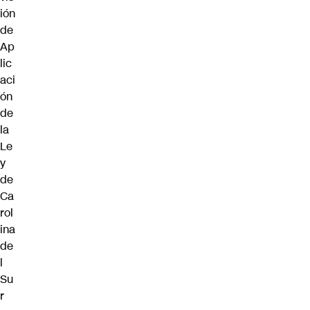
ión
de
Ap
lic
aci
ón
de
la
Le
y
de
Ca
rol
ina
de
l
Su
r