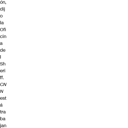
ón,
dij
o
la
Ofi
cin
a
de
l
Sh
eri
ff.
CN
N
est
á
tra
ba
jan