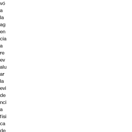
vó
a
la
ag
en
cia
a
re
ev
alu
ar
la
evi
de
nci
a
físi
ca
de