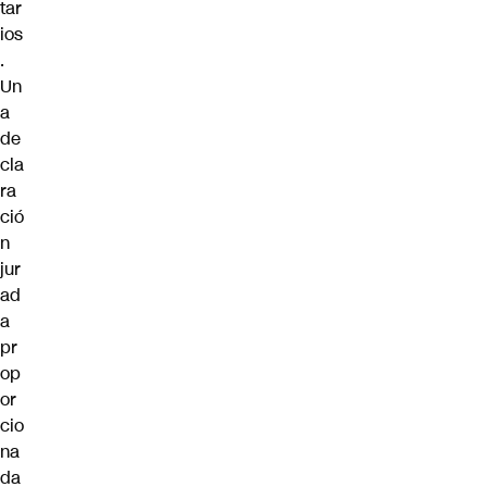
tar
ios
.
Un
a
de
cla
ra
ció
n
jur
ad
a
pr
op
or
cio
na
da