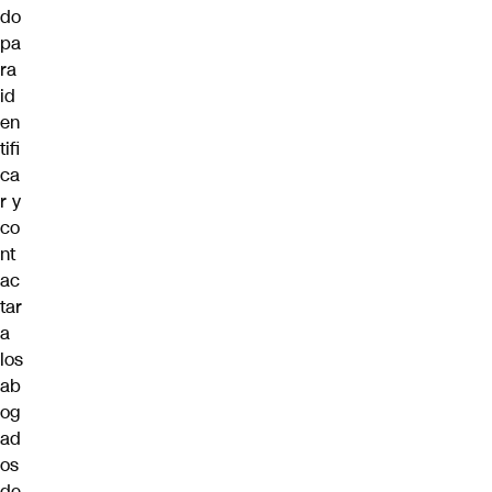
do
pa
ra
id
en
tifi
ca
r y
co
nt
ac
tar
a
los
ab
og
ad
os
de