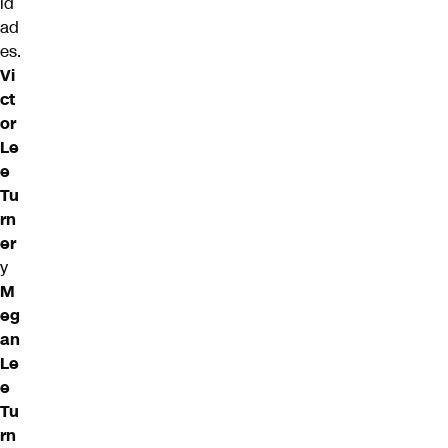
id
ad
es.
Vi
ct
or
Le
e
Tu
rn
er
y
M
eg
an
Le
e
Tu
rn