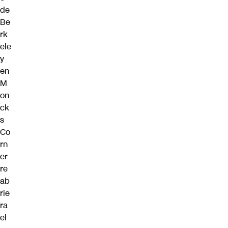
de
Be
rk
ele
y
en
M
on
ck
s
Co
rn
er
re
ab
rie
ra
el