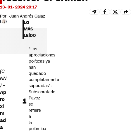
Futuro 360
13- 01- 2024 20:17
Opinión
Por
Juan Andrés Galaz
LO
MÁS
LEÍDO
"Las
apreciaciones
políticas ya
han
(C
quedado
NN
completamente
) –
superadas":
Ap
Subsecretario
Pavez
ro
se
xi
refiere
m
a
ad
la
a
polémica