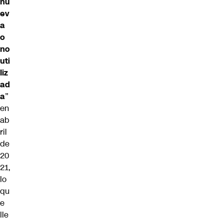
nu
ev
a
o
no
uti
liz
ad
a
”
en
ab
ril
de
20
21,
lo
qu
e
lle