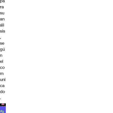
pa
ra
su
an
áli
sis
,
se
gú
n
el
co
m
uni
ca
do
.