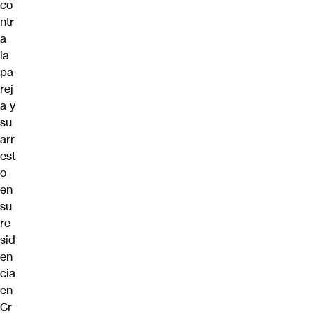
co
ntr
a
la
pa
rej
a y
su
arr
est
o
en
su
re
sid
en
cia
en
Cr