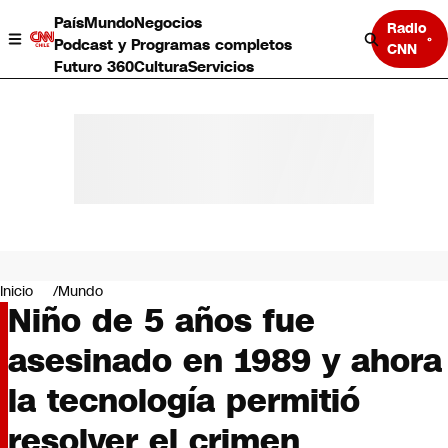
País
Mundo
Negocios
Radio
Podcast y Programas completos
CNN
Futuro 360
Cultura
Servicios
País
Mundo
Negocios
Inicio
Mundo
Niño de 5 años fue
Deportes
Programas completos
asesinado en 1989 y ahora
Cultura
Servicios
la tecnología permitió
Bits
CNN Data
resolver el crimen
CNN tiempo