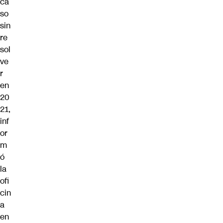
ca
so
sin
re
sol
ve
r
en
20
21,
inf
or
m
ó
la
ofi
cin
a
en