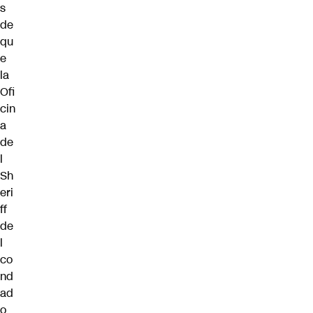
s
de
qu
e
la
Ofi
cin
a
de
l
Sh
eri
ff
de
l
co
nd
ad
o