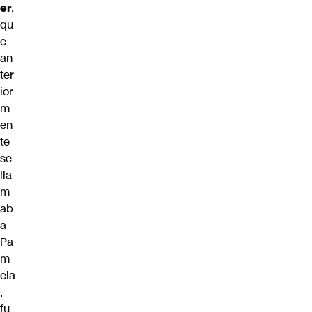
er
,
qu
e
an
ter
ior
m
en
te
se
lla
m
ab
a
Pa
m
ela
,
fu