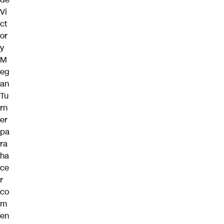
Vi
ct
or
y
M
eg
an
Tu
rn
er
pa
ra
ha
ce
r
co
m
en