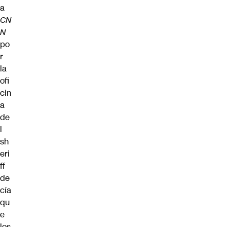
a
CN
N
po
r
la
ofi
cin
a
de
l
sh
eri
ff
de
cía
qu
e
los