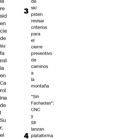
la
de
ski
re
piden
sid
revisar
en
criterios
cia
para
de
el
su
cierre
fa
preventivo
de
mil
caminos
ia
a
en
la
Ca
montaña
rol
"Sin
ina
Fachadas":
de
CNC
l
y
Su
SII
r,
lanzan
el
plataforma