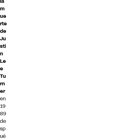
la
m
ue
rte
de
Ju
sti
n
Le
e
Tu
rn
er
en
19
89
de
sp
ué