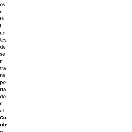
os
s
Hil
l
an
tes
de
se
r
tra
ns
po
rta
do
s
al
Ce
ntr
o