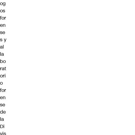
og
os
for
en
se
s y
al
la
bo
rat
ori
o
for
en
se
de
la
Di
vis