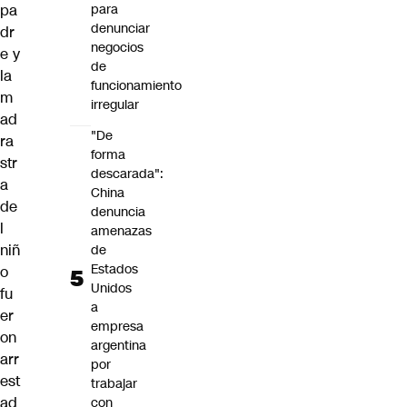
pa
para
denunciar
dr
negocios
e y
de
la
funcionamiento
m
irregular
ad
"De
ra
forma
str
descarada":
a
China
de
denuncia
l
amenazas
niñ
de
Estados
o
Unidos
fu
a
er
empresa
on
argentina
arr
por
est
trabajar
ad
con