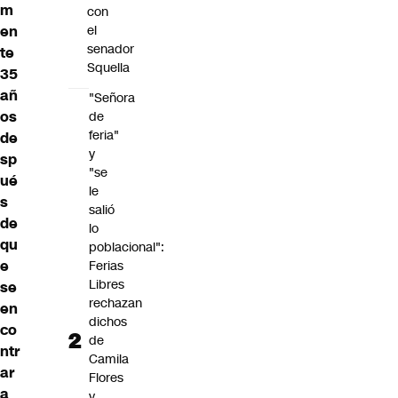
m
con
en
el
senador
te
Squella
35
añ
"Señora
os
de
feria"
de
y
sp
"se
ué
le
s
salió
de
lo
qu
poblacional":
e
Ferias
Libres
se
rechazan
en
dichos
co
de
ntr
Camila
ar
Flores
a
y