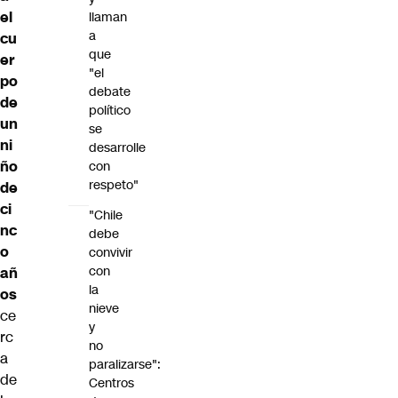
el
llaman
a
cu
que
er
"el
po
debate
de
político
un
se
ni
desarrolle
ño
con
respeto"
de
ci
"Chile
nc
debe
o
convivir
con
añ
la
os
nieve
ce
y
rc
no
a
paralizarse":
de
Centros