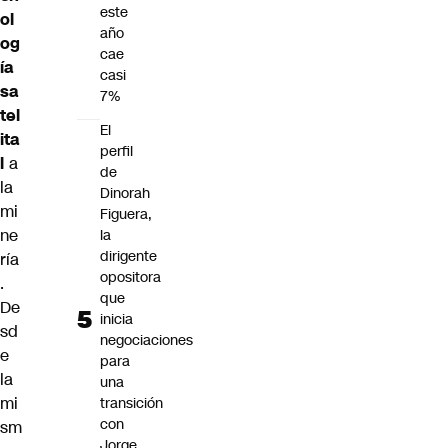
este
ol
año
og
cae
ía
casi
sa
7%
tel
El
ita
perfil
l
a
de
la
Dinorah
mi
Figuera,
ne
la
dirigente
ría
opositora
.
que
De
inicia
sd
negociaciones
e
para
la
una
mi
transición
con
sm
Jorge