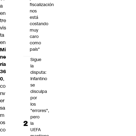
fiscalización
a
nos
en
está
tre
costando
vis
muy
ta
caro
en
como
Mi
país"
ne
Sigue
ría
la
36
disputa:
0
,
Infantino
se
co
disculpa
nv
por
er
los
sa
"errores",
m
pero
os
la
co
UEFA