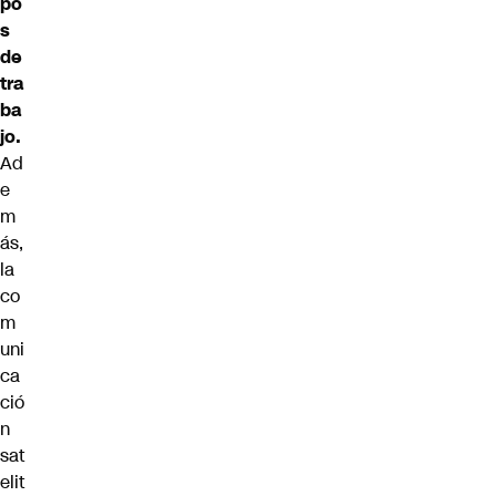
po
s
de
tra
ba
jo.
Ad
e
m
ás,
la
co
m
uni
ca
ció
n
sat
elit