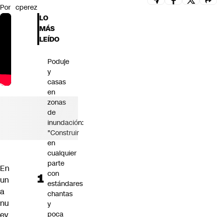
Por
cperez
Futuro 360
LO
Opinión
MÁS
LEÍDO
Poduje
y
casas
en
zonas
de
inundación:
"Construir
en
cualquier
parte
En
con
un
estándares
a
chantas
nu
y
ev
poca