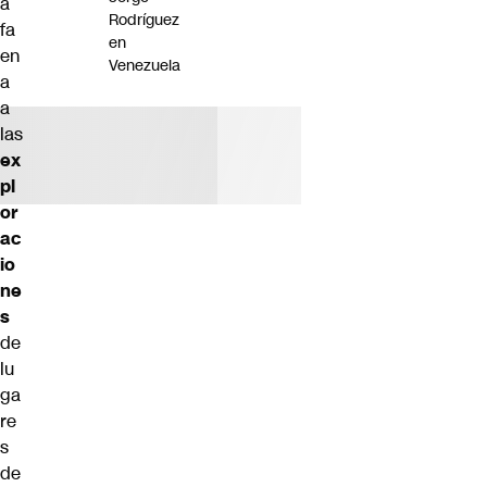
a
Rodríguez
fa
en
en
Venezuela
a
a
las
ex
pl
or
ac
io
ne
s
de
lu
ga
re
s
de