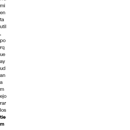
mi
en
ta
util
,
po
rq
ue
ay
ud
an
a
m
ejo
rar
los
tie
m