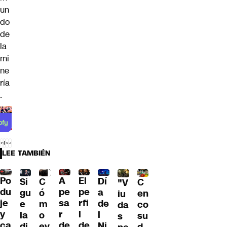
un
do
de
la
mi
ne
ría
.
LEE TAMBIÉN
Po
A
El
Dí
C
Si
C
"V
du
pe
pe
a
ó
gu
en
iu
je
sa
rfi
de
m
e
co
da
y
r
l
l
o
la
su
s
ca
de
de
Ni
ev
di
d