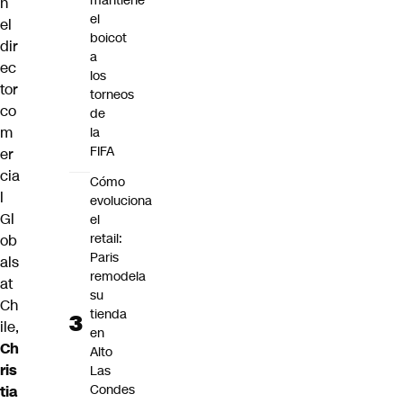
mantiene
n
el
el
boicot
dir
a
ec
los
tor
torneos
co
de
m
la
FIFA
er
cia
Cómo
l
evoluciona
Gl
el
retail:
ob
Paris
als
remodela
at
su
Ch
tienda
ile,
en
Ch
Alto
ris
Las
Condes
tia