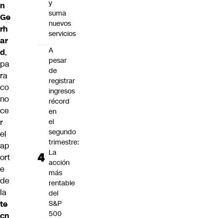
y
n
suma
Ge
nuevos
rh
servicios
ar
A
d
,
pesar
pa
de
ra
registrar
co
ingresos
no
récord
ce
en
r
el
segundo
el
trimestre:
ap
La
ort
acción
e
más
de
rentable
la
del
te
S&P
500
cn