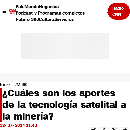
País
Mundo
Negocios
Radio
Podcast y Programas completos
CNN
Futuro 360
Cultura
Servicios
País
Mundo
Negocios
Inicio
M360
¿Cuáles son los aportes
Deportes
Programas completos
de la tecnología satelital a
Cultura
Servicios
la minería?
Bits
CNN Data
13- 07- 2024 11:40
CNN tiempo