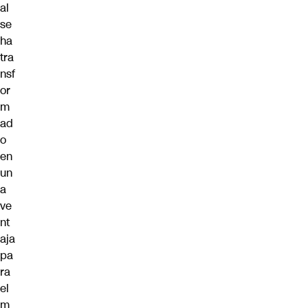
al
se
ha
tra
nsf
or
m
ad
o
en
un
a
ve
nt
aja
pa
ra
el
m