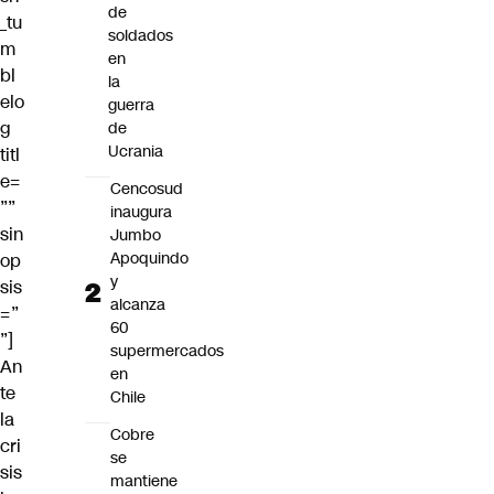
de
_tu
soldados
m
en
bl
la
elo
guerra
g
de
Ucrania
titl
e=
Cencosud
””
inaugura
sin
Jumbo
Apoquindo
op
y
sis
alcanza
=”
60
”]
supermercados
An
en
te
Chile
la
Cobre
cri
se
sis
mantiene