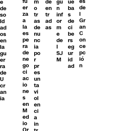
fu
es
ue
m
gú
de
e
er
de
ba
o
n
en
de
za
l
s
tr
inf
tr
so
a
Gr
de
as
or
ad
ld
la
an
ci
de
m
as
ad
es
C
be
nu
e
os
pe
on
rs
nc
de
en
ra
ce
eg
ia
l
la
de
pc
ur
po
SJ
gu
ne
ió
id
r
M
er
go
n
ad
pr
ra
ci
es
de
ac
un
U
io
ta
cr
ne
vi
an
s
ol
ia
en
en
M
ci
ed
a
io
in
Or
tr