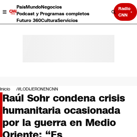
País
Mundo
Negocios
Radio
Podcast y Programas completos
CNN
Futuro 360
Cultura
Servicios
País
Mundo
Negocios
Inicio
#LODIJERONENCNN
Raúl Sohr condena crisis
Deportes
Programas completos
humanitaria ocasionada
Cultura
Servicios
por la guerra en Medio
Bits
CNN Data
Oriente: “Es
CNN tiempo