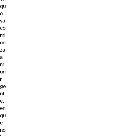
qu
e
ya
co
mi
en
za
a
m
ori
r
ge
nt
e,
en
qu
e
no