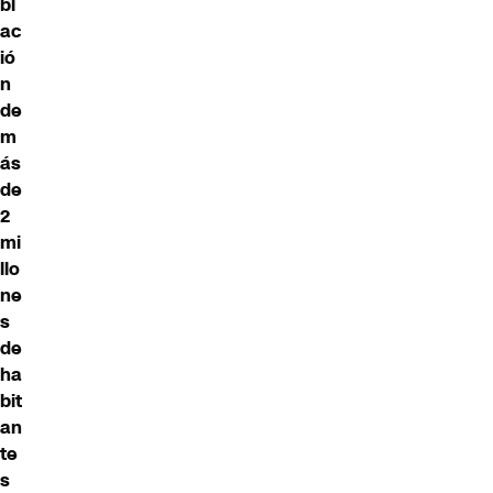
bl
ac
ió
n
de
m
ás
de
2
mi
llo
ne
s
de
ha
bit
an
te
s