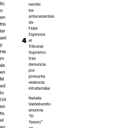
lic
remite
o
los
antecedentes
en
de
tre
Fidel
Isr
Espinoza
ael
al
y
Tribunal
Ha
Supremo
m
tras
denuncia
ás
por
en
presunta
M
violencia
ed
intrafamiliar
io
Natalia
Ori
Valdebenito
en
anuncia
te,
“El
el
Tesoro”
an