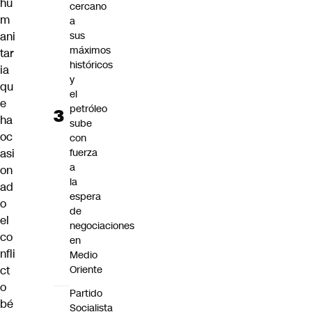
hu
cercano
m
a
ani
sus
máximos
tar
históricos
ia
y
qu
el
e
petróleo
ha
sube
oc
con
asi
fuerza
a
on
la
ad
espera
o
de
el
negociaciones
co
en
nfli
Medio
ct
Oriente
o
Partido
bé
Socialista