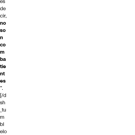
es
de
cir,
no
so
n
co
m
ba
tie
nt
es
”.
[/d
sh
_tu
m
bl
elo