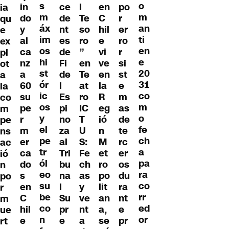
s
o
po
in
ce
en
l
ia
m
m
r
do
de
C
Te
qu
áx
an
er
y
nt
hil
so
e
im
ti
ro
al
es
e
ro
ex
os
en
r
ca
de
vi
”
pl
hi
e
si
nz
Fi
ve
en
ot
st
20
st
a
de
en
Te
a
ór
31
e
60
l
la
at
la
ic
co
m
su
Es
R
ro
co
os
m
as
pe
pi
eg
IC
m
y
o
de
r
no
ió
T
pe
el
fe
te
m
za
n
U
ns
pe
ch
rc
er
al
M
S:
ac
tr
a
er
ca
Tri
et
Fe
ió
ól
pa
os
do
bu
ro
ch
n
eo
ra
du
s
na
po
as
po
su
co
ra
en
l
lit
y
r
be
rr
nt
C
Su
an
ve
m
co
ed
e
hil
pr
a,
nt
ue
n
or
pr
e
e
se
a
rt