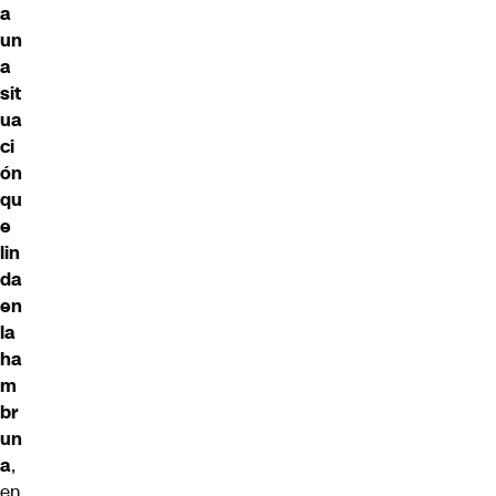
a
un
a
sit
ua
ci
ón
qu
e
lin
da
en
la
ha
m
br
un
a
,
en