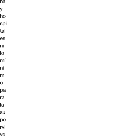
ha
y
ho
spi
tal
es
ni
lo
mí
ni
m
o
pa
ra
la
su
pe
rvi
ve