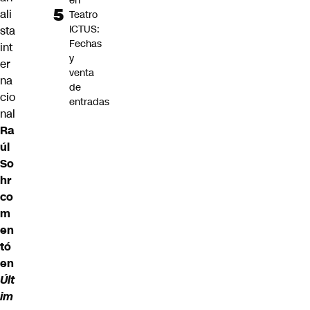
en
ali
Teatro
ICTUS:
sta
Fechas
int
y
er
venta
na
de
cio
entradas
nal
Ra
úl
So
hr
co
m
en
tó
en
Últ
im