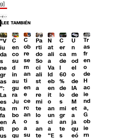
g]
LEE TAMBIÉN
C
Tr
U
C
Pa
C
N
"V
ob
as
n
en
rti
er
at
iu
re
fr
m
co
do
ca
ali
da
se
en
od
su
So
de
a
s
m
o
el
d
ci
l
Va
ne
an
de
o
in
ali
60
ld
gr
ti
H
de
au
st
%
eb
as
en
ac
IA
gu
a
de
en
":
e
ie
de
ra
re
lo
it
La
ce
nd
M
Ju
mi
s
o
es
rc
a,
et
m
te
mi
an
ta
an
G
a
bo
lo
gr
un
fa
o
ob
ja
A
s
an
ci
en
a
ie
qu
po
an
te
a
R
su
rn
eó
qu
te
s
“E
us