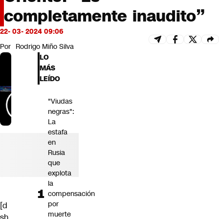
Futuro 360
completamente inaudito”
Opinión
22- 03- 2024 09:06
Por
Rodrigo Miño Silva
LO
MÁS
LEÍDO
"Viudas
negras":
La
estafa
en
Rusia
que
explota
la
compensación
por
[d
muerte
sh