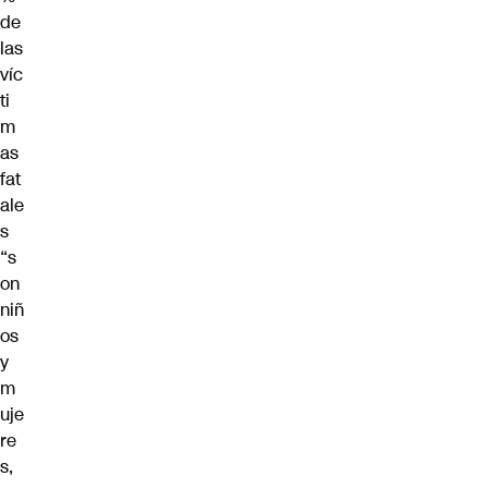
de
las
víc
ti
m
as
fat
ale
s
“s
on
niñ
os
y
m
uje
re
s,