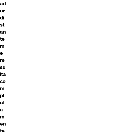
ad
or
di
st
an
te
m
e
re
su
lta
co
m
pl
et
a
m
en
te