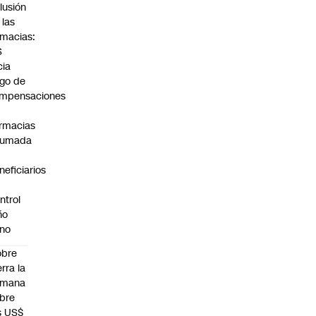
lusión
 las
rmacias:
S
cia
go de
mpensaciones
rmacias
humada
neficiarios
ntrol
ño
no
obre
erra la
emana
bre
s US$