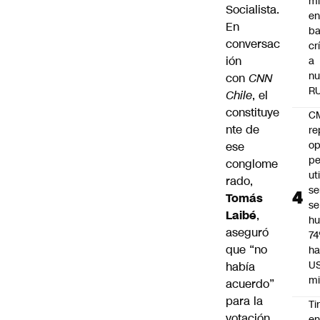
mi
Socialista.
e
En
ba
conversac
cr
ión
a
nu
con
CNN
R
Chile
, el
constituye
C
nte de
re
op
ese
pe
conglome
ut
rado,
se
Tomás
se
Laibé
,
h
aseguró
7
que “no
ha
U
había
mi
acuerdo”
para la
Ti
votación
e