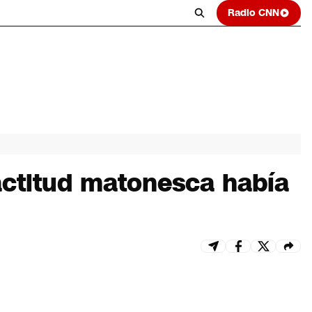
Radio CNN
 actitud matonesca había