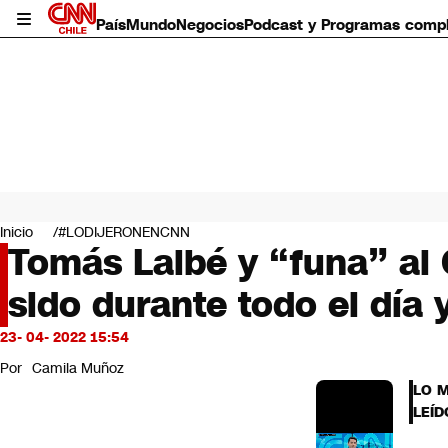
País
Mundo
Negocios
Podcast y Programas comp
País
Mundo
Inicio
#LODIJERONENCNN
Negocios
Tomás Laibé y “funa” al 
Deportes
sido durante todo el día 
Programas completos
Cultura
Servicios
23- 04- 2022 15:54
Bits
Por
Camila Muñoz
CNN Data
LO 
CNN tiempo
LEÍD
Futuro 360
Opinión