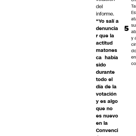
del
Ta
Es
informe.
at
“Yo salí a
su
denuncia
ab
r que la
y 
actitud
ci
matones
do
ca había
en
co
sido
durante
todo el
día de la
votación
y es algo
que no
es nuevo
en la
Convenci