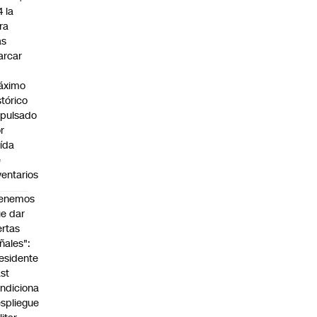
4 la
bra
as
arcar
n
áximo
stórico
pulsado
r
ída
e
ventarios
Tenemos
e dar
ertas
ñales":
esidente
st
ndiciona
spliegue