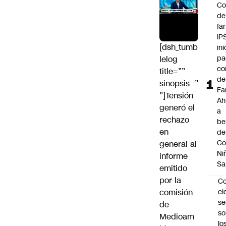
Co
de
fa
IP
[dsh_tumb
ini
pa
lelog
co
title=””
de
sinopsis=”
Fa
”]Tensión
A
generó el
a
rechazo
be
en
de
Co
general al
Ni
informe
Sa
emitido
por la
C
comisión
ci
s
de
so
Medioam
lo