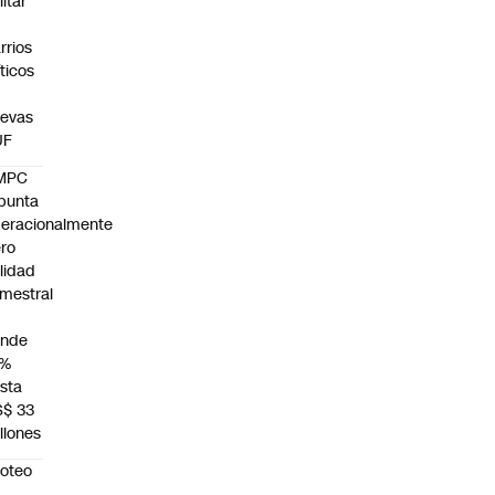
litar
n
rrios
íticos
evas
UF
MPC
punta
eracionalmente
ro
ilidad
mestral
unde
4%
sta
S$ 33
llones
roteo
n