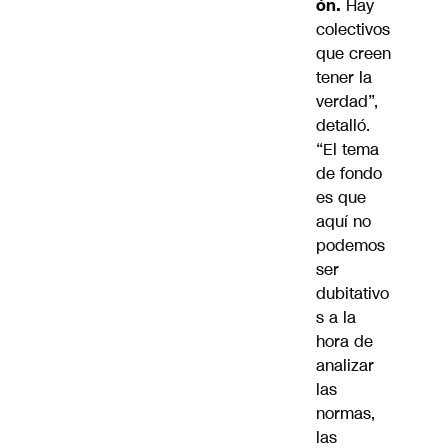
ón.
Hay
colectivos
que creen
tener la
verdad”,
detalló.
“El tema
de fondo
es que
aquí no
podemos
ser
dubitativo
s a la
hora de
analizar
las
normas,
las