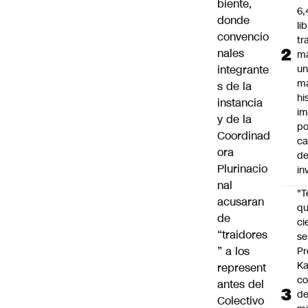
biente,
6,
donde
li
convencio
tr
nales
m
integrante
u
m
s de la
hi
instancia
im
y de la
po
Coordinad
ca
ora
d
Plurinacio
in
nal
"
acusaran
qu
de
ci
“traidores
se
” a los
Pr
Ka
represent
co
antes del
de
Colectivo