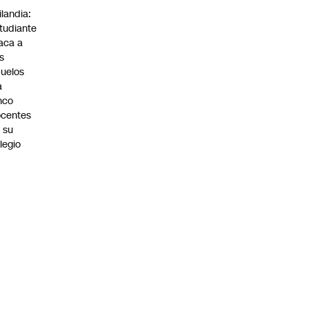
ilandia:
tudiante
aca a
s
uelos
a
nco
centes
 su
legio