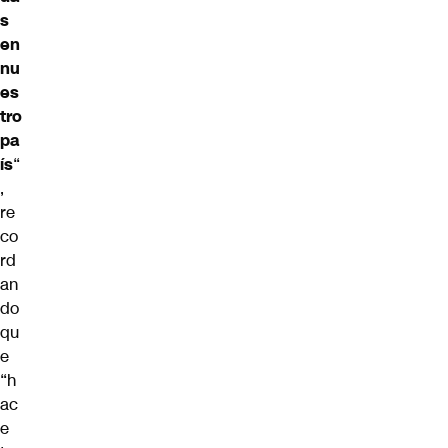
s
en
nu
es
tro
pa
ís
“
,
re
co
rd
an
do
qu
e
“h
ac
e