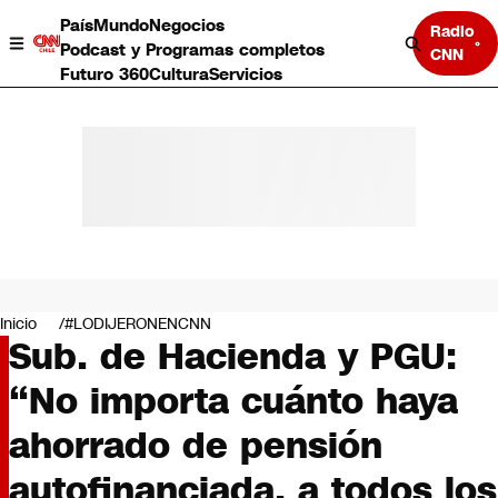
País
Mundo
Negocios
Radio
Podcast y Programas completos
CNN
Futuro 360
Cultura
Servicios
País
Mundo
Negocios
Inicio
#LODIJERONENCNN
Sub. de Hacienda y PGU:
Deportes
Programas completos
“No importa cuánto haya
Cultura
Servicios
ahorrado de pensión
Bits
CNN Data
autofinanciada, a todos los
CNN tiempo