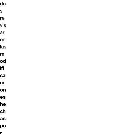
do
s
re
vis
ar
on
las
m
od
ifi
ca
ci
on
es
he
ch
as
po
r