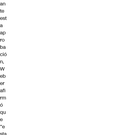
an
te
est
a
ap
ro
ba
ció
n,
W
eb
er
afi
rm
ó
qu
e
“e
sta