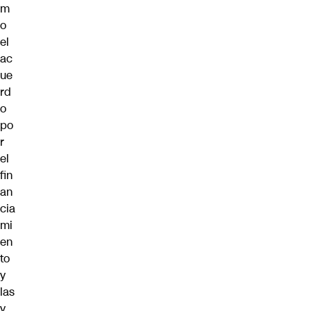
m
o
el
ac
ue
rd
o
po
r
el
fin
an
cia
mi
en
to
y
las
y