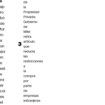
s
de
ap
la
ro
Propiedad
Privada:
bó
Gobierno
de
de
for
Milei
m
retira
a
artículo
un
que
áni
reducía
las
m
restricciones
e
a
est
la
e
compra
mi
por
ér
parte
col
de
empresas
es
extranjeras
el