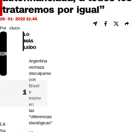
Futuro 360
trataremos por igual”
Opinión
26- 01- 2022 21:45
Por
cluco
LO
MÁS
LEÍDO
Argentina
rechaza
disculparse
con
Brasil
e
insiste
en
las
"diferencias
ideológicas"
La
Sa