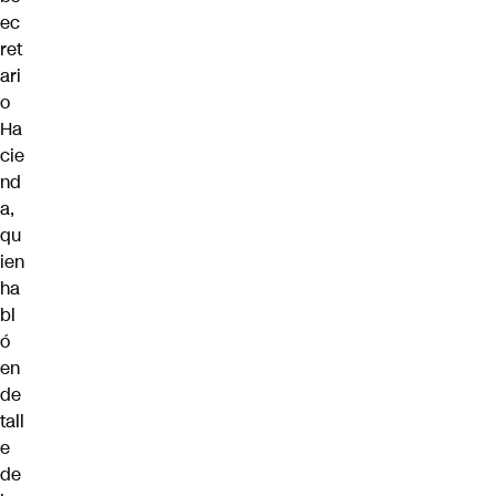
ec
ret
ari
o
Ha
cie
nd
a,
qu
ien
ha
bl
ó
en
de
tall
e
de