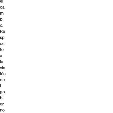
el
ca
m
bi
o.
Re
sp
ec
to
a
la
vis
ión
de
l
go
bi
er
no