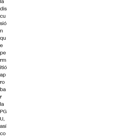
la
dis
cu
sió
n
qu
e
pe
rm
itió
ap
ro
ba
r
la
PG
U,
así
co