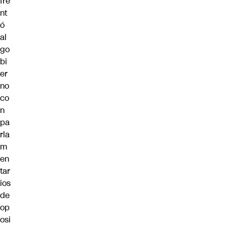
fre
nt
ó
al
go
bi
er
no
co
n
pa
rla
m
en
tar
ios
de
op
osi