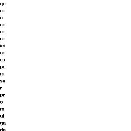
qu
ed
ó
en
co
nd
ici
on
es
pa
ra
se
r
pr
o
m
ul
ga
da