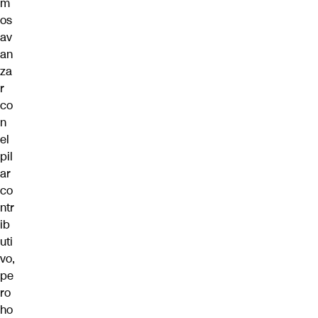
m
os
av
an
za
r
co
n
el
pil
ar
co
ntr
ib
uti
vo,
pe
ro
ho