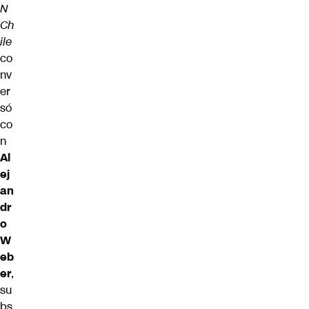
N
Ch
ile
co
nv
er
só
co
n
Al
ej
an
dr
o
W
eb
er
,
su
bs