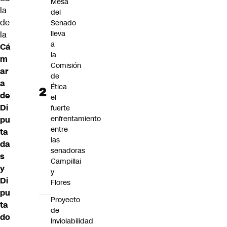
Mesa
la
del
de
Senado
lleva
la
a
Cá
la
m
Comisión
ar
de
a
Ética
de
el
Di
fuerte
enfrentamiento
pu
entre
ta
las
da
senadoras
s
Campillai
y
y
Di
Flores
pu
Proyecto
ta
de
do
Inviolabilidad