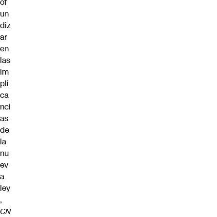
of
un
diz
ar
en
las
im
pli
ca
nci
as
de
la
nu
ev
a
ley
,
CN