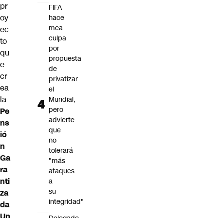
pr
FIFA
oy
hace
mea
ec
culpa
to
por
qu
propuesta
e
de
cr
privatizar
ea
el
la
Mundial,
pero
Pe
advierte
ns
que
ió
no
n
tolerará
Ga
"más
ra
ataques
nti
a
su
za
integridad"
da
Un