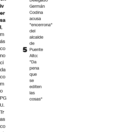
Delegado
iv
Germán
Codina
er
acusa
sa
"encerrona"
l
,
del
m
alcalde
ás
de
co
Puente
no
Alto:
"Da
ci
pena
da
que
co
se
m
editen
o
las
PG
cosas"
U.
Tr
as
co