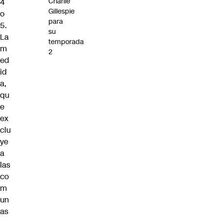
Charlie
4
Gillespie
o
para
5.
su
La
temporada
m
2
ed
id
a,
qu
e
ex
clu
ye
a
las
co
m
un
as