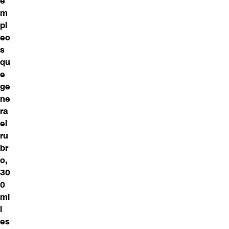
e
m
pl
eo
s
qu
e
ge
ne
ra
el
ru
br
o,
30
0
mi
l
es