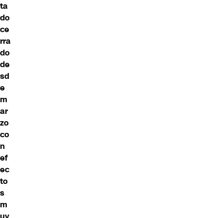
ta
do
ce
rra
do
de
sd
e
m
ar
zo
co
n
ef
ec
to
s
m
uy