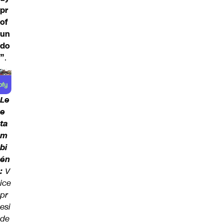
pr
of
un
do
”
.
Le
e
ta
m
bi
én
:
V
ice
pr
esi
de