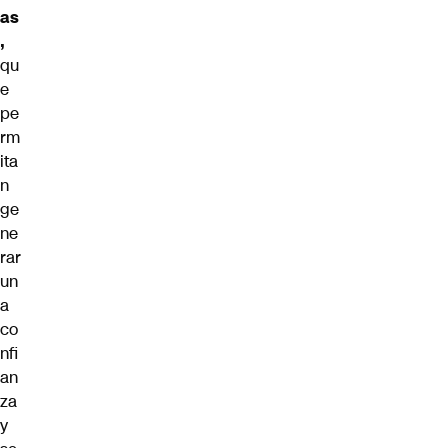
as
,
qu
e
pe
rm
ita
n
ge
ne
rar
un
a
co
nfi
an
za
y