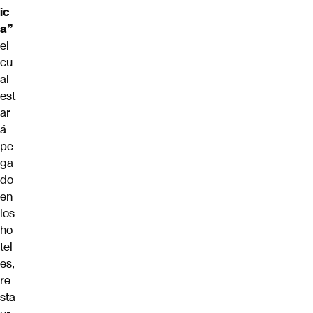
ic
a”
el
cu
al
est
ar
á
pe
ga
do
en
los
ho
tel
es,
re
sta