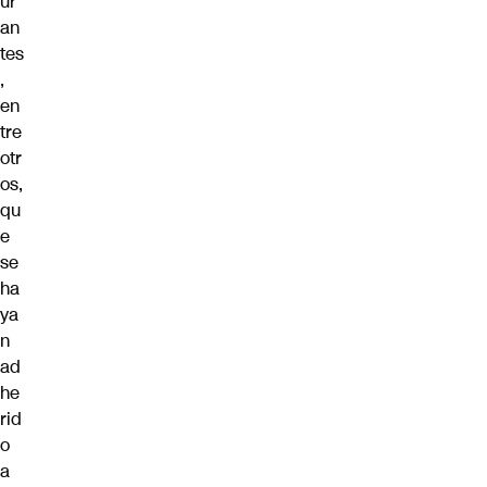
ur
an
tes
,
en
tre
otr
os,
qu
e
se
ha
ya
n
ad
he
rid
o
a