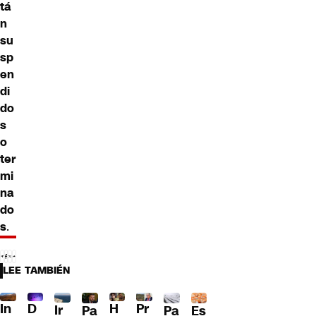
tá
n
su
sp
en
di
do
s
o
ter
mi
na
do
s
.
LEE TAMBIÉN
D
In
H
Pr
Ir
Pa
Pa
Es