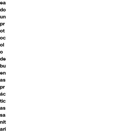
ea
do
un
pr
ot
oc
ol
o
de
bu
en
as
pr
ác
tic
as
sa
nit
ari