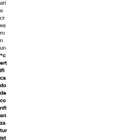
arí
a
cr
ea
ro
n
un
“c
ert
ifi
ca
do
de
co
nfi
an
za
tur
íst