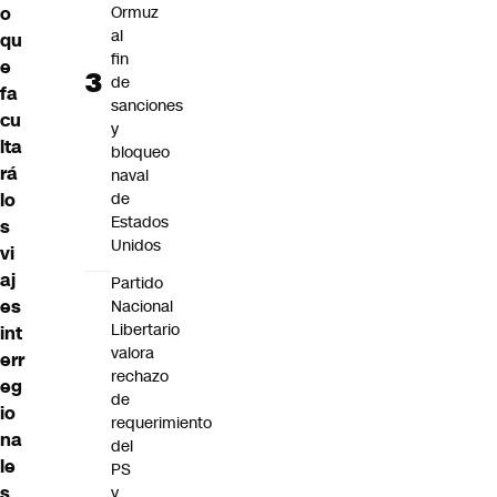
o
Ormuz
al
qu
fin
e
de
fa
sanciones
cu
y
lta
bloqueo
rá
naval
lo
de
Estados
s
Unidos
vi
aj
Partido
es
Nacional
Libertario
int
valora
err
rechazo
eg
de
io
requerimiento
na
del
le
PS
s
y