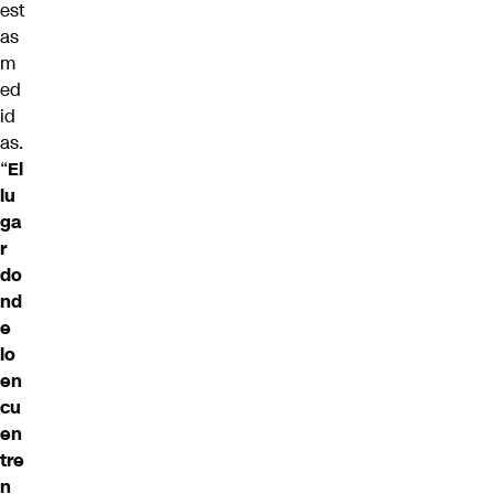
est
as
m
ed
id
as.
“
El
lu
ga
r
do
nd
e
lo
en
cu
en
tre
n