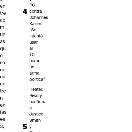
PC
en
contra
tre
Johannes
co
Kaiser:
m
“Se
un
intentó
as
usar
qu
al
TC
e
como
se
un
en
arma
cu
política”
en
Heated
tre
Rivalry
n
confirma
en
a
fas
Justice
es
Smith
3,
y