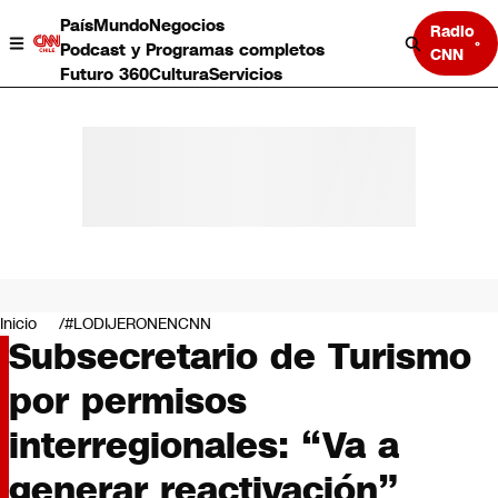
País
Mundo
Negocios
Radio
Podcast y Programas completos
CNN
Futuro 360
Cultura
Servicios
País
Mundo
Negocios
Inicio
#LODIJERONENCNN
Subsecretario de Turismo
Deportes
Programas completos
por permisos
Cultura
Servicios
interregionales: “Va a
Bits
CNN Data
generar reactivación”
CNN tiempo