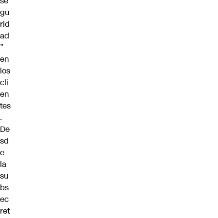
se
gu
rid
ad
”
en
los
cli
en
tes
.
De
sd
e
la
su
bs
ec
ret