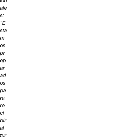
ion
ale
s:
“E
sta
m
os
pr
ep
ar
ad
os
pa
ra
re
ci
bir
al
tur