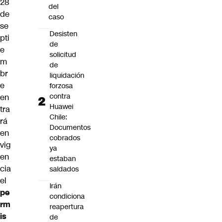
28
del
de
caso
se
Desisten
pti
de
e
solicitud
m
de
br
liquidación
e
forzosa
contra
en
Huawei
tra
Chile:
rá
Documentos
en
cobrados
vig
ya
en
estaban
cia
saldados
el
Irán
pe
condiciona
rm
reapertura
is
de