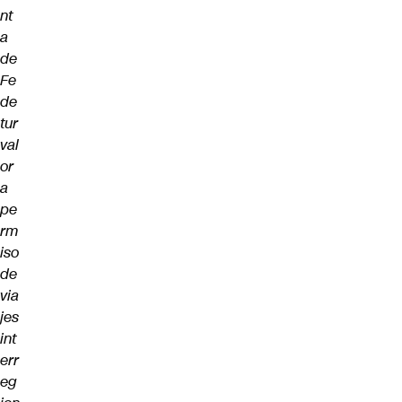
nt
a
de
Fe
de
tur
val
or
a
pe
rm
iso
de
via
jes
int
err
eg