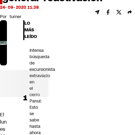
Futuro 360
24- 09- 2020 11:38
Opinión
Por
turner
LO
MÁS
LEÍDO
Intensa
búsqueda
de
excursionista
extraviado
en
el
cerro
Panul:
Esto
se
El
sabe
lun
hasta
es
ahora