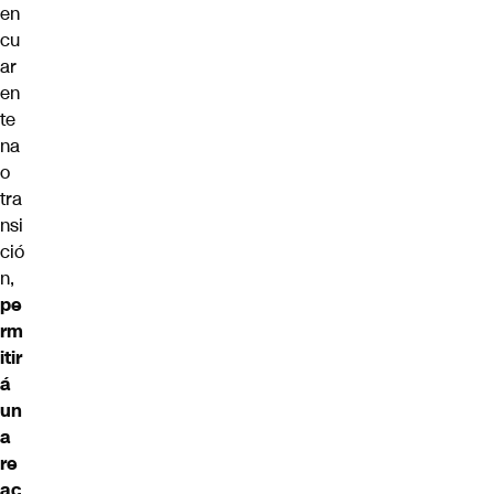
en
cu
ar
en
te
na
o
tra
nsi
ció
n,
pe
rm
itir
á
un
a
re
ac