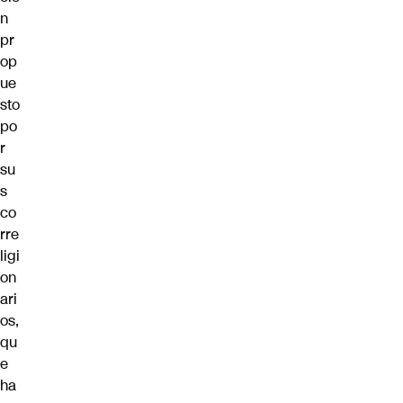
n
pr
op
ue
sto
po
r
su
s
co
rre
ligi
on
ari
os,
qu
e
ha