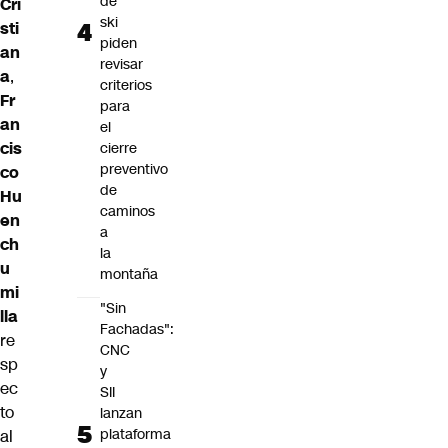
de
Cri
ski
sti
piden
an
revisar
a
,
criterios
Fr
para
an
el
cis
cierre
preventivo
co
de
Hu
caminos
en
a
ch
la
u
montaña
mi
"Sin
lla
Fachadas":
re
CNC
sp
y
ec
SII
to
lanzan
plataforma
al