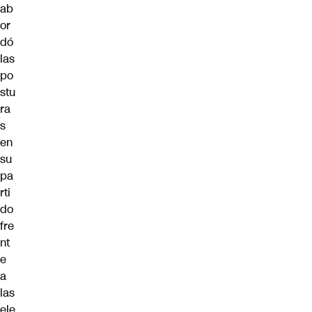
ab
or
dó
las
po
stu
ra
s
en
su
pa
rti
do
fre
nt
e
a
las
ele