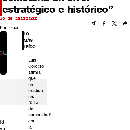
Futuro 360
estratégico e histórico”
Opinión
10- 06- 2022 23:30
Por
cluco
LO
MÁS
LEÍDO
Luis
Cordero
afirma
que
ha
existido
una
"falta
de
humanidad"
con
[d
la
sh