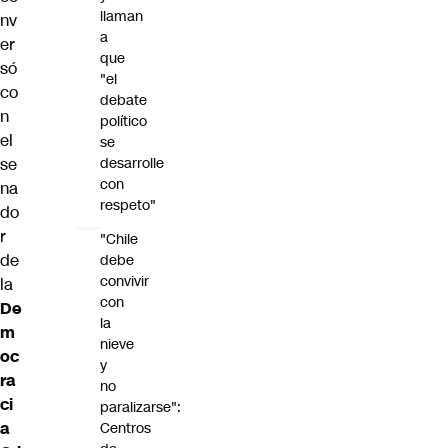
llaman
nv
a
er
que
só
"el
co
debate
n
político
el
se
se
desarrolle
con
na
respeto"
do
r
"Chile
de
debe
convivir
la
con
De
la
m
nieve
oc
y
ra
no
ci
paralizarse":
a
Centros