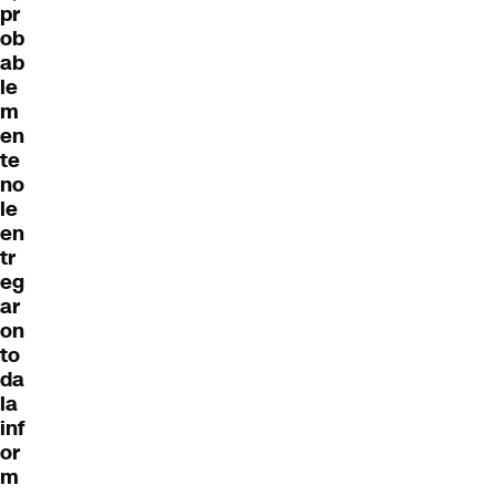
pr
ob
ab
le
m
en
te
no
le
en
tr
eg
ar
on
to
da
la
inf
or
m