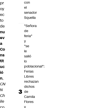
con
pr
el
oy
senador
ec
Squella
to
de
"Señora
de
nu
feria"
ev
y
a
"se
Co
le
ns
salió
tit
lo
uc
poblacional":
Ferias
ió
Libres
n
,
rechazan
CN
dichos
N
de
Ch
Camila
ile
Flores
co
y