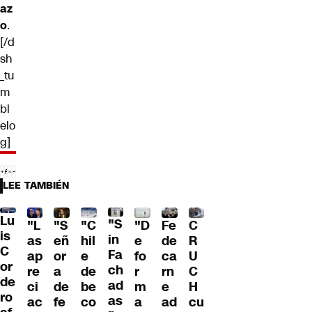
az
o
.
[/d
sh
_tu
m
bl
elo
g]
LEE TAMBIÉN
Lu
"S
"L
"S
"C
"D
Fe
C
is
in
as
eñ
hil
e
de
R
C
Fa
ap
or
e
fo
ca
U
or
ch
re
a
de
r
rn
C
de
ad
ci
de
be
m
e
H
ro
as
ac
fe
co
a
ad
cu