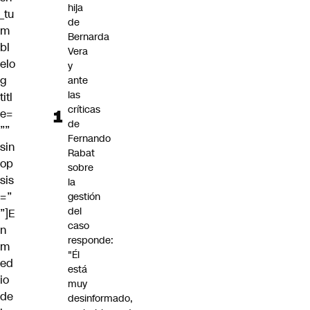
hija
_tu
de
m
Bernarda
bl
Vera
elo
y
g
ante
las
titl
críticas
e=
de
””
Fernando
sin
Rabat
op
sobre
sis
la
=”
gestión
del
”]E
caso
n
responde:
m
"Él
ed
está
io
muy
de
desinformado,