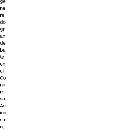
ge
ne
ra
do
gr
an
de
ba
te
en
el
Co
ng
re
so.
As
imi
sm
o,