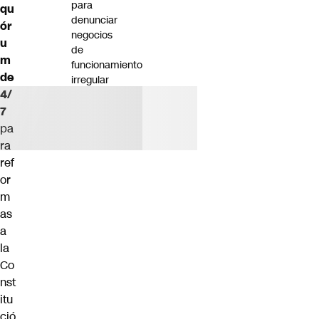
para
qu
denunciar
ór
negocios
u
de
m
funcionamiento
de
irregular
4/
7
pa
ra
ref
or
m
as
a
la
Co
nst
itu
ció