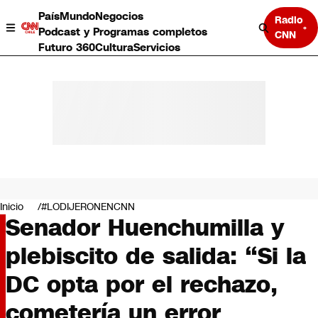
País
Mundo
Negocios
Radio
Podcast y Programas completos
CNN
Futuro 360
Cultura
Servicios
País
Mundo
Negocios
Inicio
#LODIJERONENCNN
Senador Huenchumilla y
Deportes
Programas completos
plebiscito de salida: “Si la
Cultura
Servicios
DC opta por el rechazo,
Bits
CNN Data
cometería un error
CNN tiempo