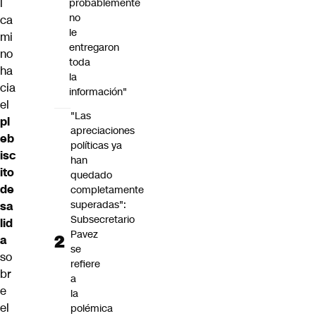
l
probablemente
no
ca
le
mi
entregaron
no
toda
ha
la
cia
información"
el
"Las
pl
apreciaciones
eb
políticas ya
isc
han
ito
quedado
de
completamente
superadas":
sa
Subsecretario
lid
Pavez
a
se
so
refiere
br
a
e
la
el
polémica