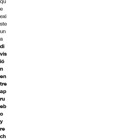
qu
e
exi
ste
un
a
di
vis
ió
n
en
tre
ap
ru
eb
o
y
re
ch