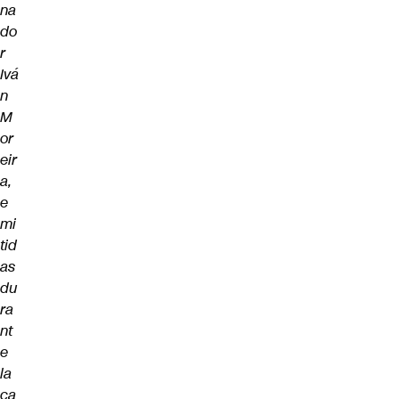
na
do
r
Ivá
n
M
or
eir
a,
e
mi
tid
as
du
ra
nt
e
la
ca