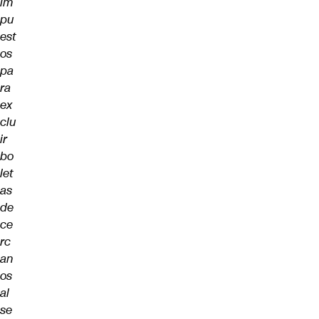
im
pu
est
os
pa
ra
ex
clu
ir
bo
let
as
de
ce
rc
an
os
al
se