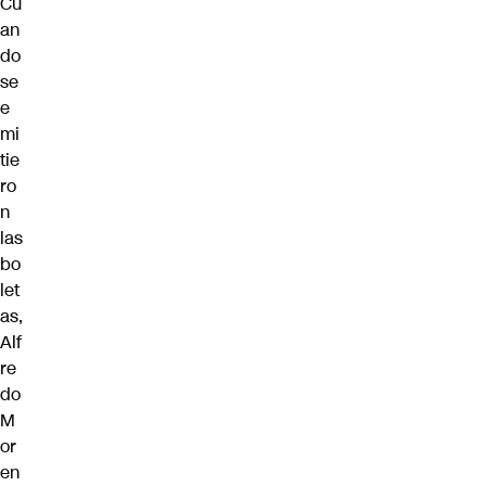
Cu
an
do
se
e
mi
tie
ro
n
las
bo
let
as,
Alf
re
do
M
or
en