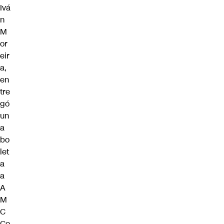
Ivá
n
M
or
eir
a,
en
tre
gó
un
a
bo
let
a
a
A
M
C
Co