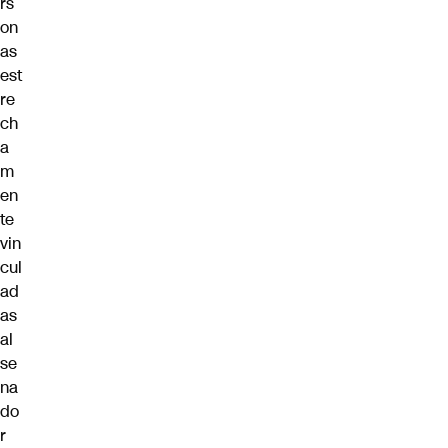
rs
on
as
est
re
ch
a
m
en
te
vin
cul
ad
as
al
se
na
do
r