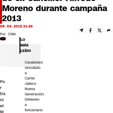
Futuro 360
Moreno durante campaña
Opinión
2013
09- 04- 2015 21:46
Por
CNN
LO
MÁS
LEÍDO
Carabinero
vinculado
a
Cartel
Po
Jalisco
r
Nueva
Da
Generación:
ni
Detienen
a
el
funcionario
M