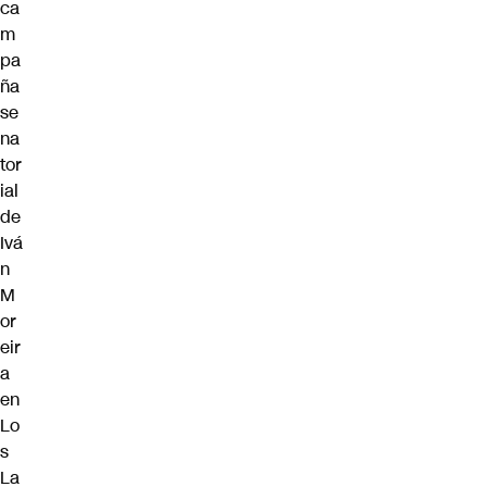
ca
m
pa
ña
se
na
tor
ial
de
Ivá
n
M
or
eir
a
en
Lo
s
La