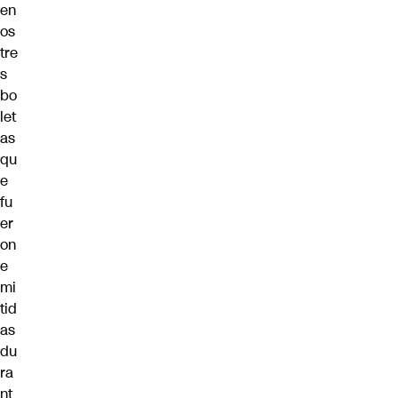
en
os
tre
s
bo
let
as
qu
e
fu
er
on
e
mi
tid
as
du
ra
nt