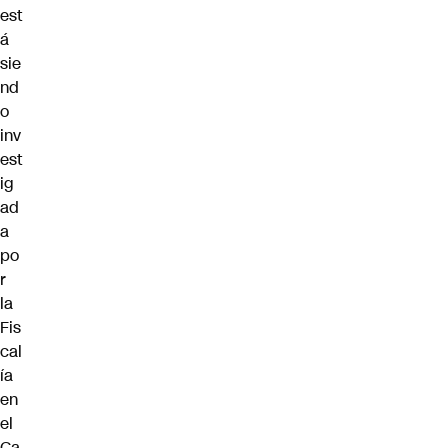
est
á
sie
nd
o
inv
est
ig
ad
a
po
r
la
Fis
cal
ía
en
el
Ca