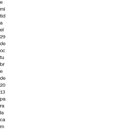
e
mi
tid
a
el
29
de
oc
tu
br
e
de
20
13
pa
ra
la
ca
m