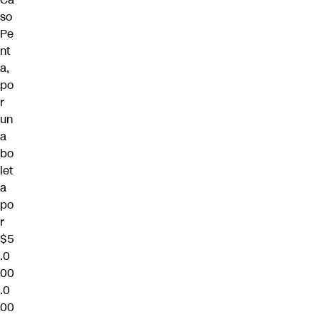
so
Pe
nt
a,
po
r
un
a
bo
let
a
po
r
$5
.0
00
.0
00