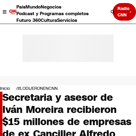
País
Mundo
Negocios
Radio
Podcast y Programas completos
CNN
Futuro 360
Cultura
Servicios
País
Mundo
Negocios
Inicio
#LODIJERONENCNN
Secretaria y asesor de
Deportes
Programas completos
Iván Moreira recibieron
Cultura
Servicios
$15 millones de empresas
Bits
CNN Data
de ex Canciller Alfredo
CNN tiempo