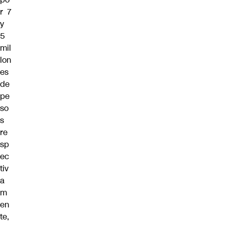
r 7
y
5
mil
lon
es
de
pe
so
s
re
sp
ec
tiv
a
m
en
te,