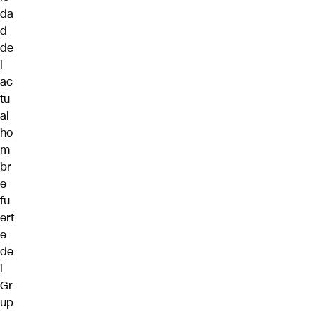
da
d
de
l
ac
tu
al
ho
m
br
e
fu
ert
e
de
l
Gr
up