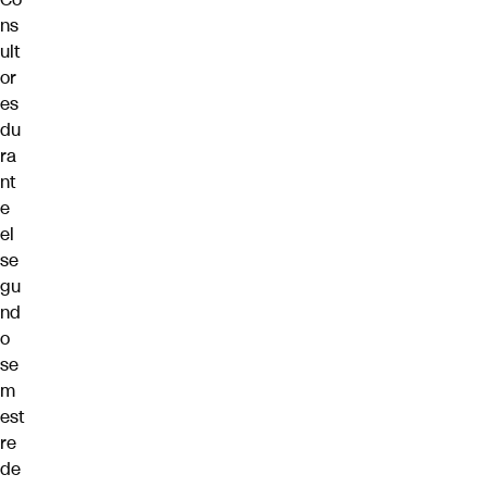
ns
ult
or
es
du
ra
nt
e
el
se
gu
nd
o
se
m
est
re
de