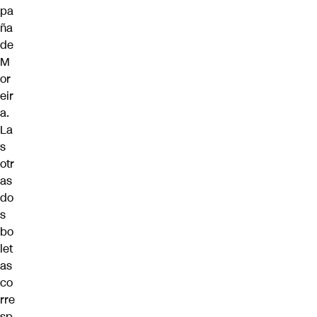
pa
ña
de
M
or
eir
a.
La
s
otr
as
do
s
bo
let
as
co
rre
sp