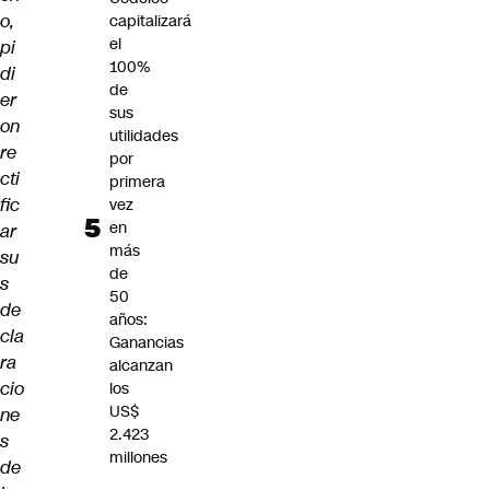
o,
capitalizará
el
pi
100%
di
de
er
sus
on
utilidades
re
por
cti
primera
fic
vez
en
ar
más
su
de
s
50
de
años:
cla
Ganancias
ra
alcanzan
cio
los
US$
ne
2.423
s
millones
de