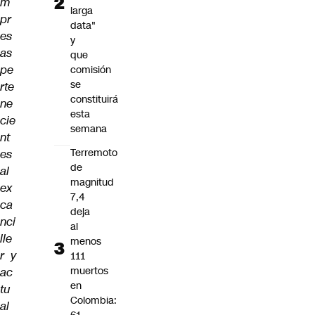
m
larga
pr
data"
es
y
as
que
pe
comisión
se
rte
constituirá
ne
esta
cie
semana
nt
Terremoto
es
de
al
magnitud
ex
7,4
ca
deja
nci
al
lle
menos
r y
111
muertos
ac
en
tu
Colombia:
al