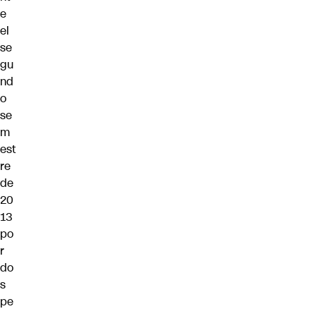
e
el
se
gu
nd
o
se
m
est
re
de
20
13
po
r
do
s
pe