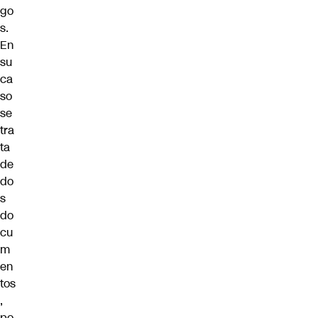
go
s.
En
su
ca
so
se
tra
ta
de
do
s
do
cu
m
en
tos
,
po