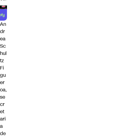
An
dr
ea
Sc
hul
tz
Fi
gu
er
oa,
se
cr
et
ari
a
de