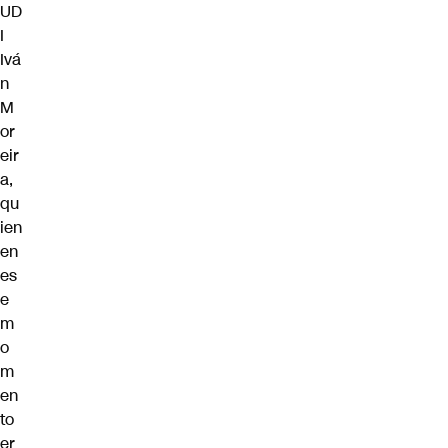
UD
I
Ivá
n
M
or
eir
a,
qu
ien
en
es
e
m
o
m
en
to
er