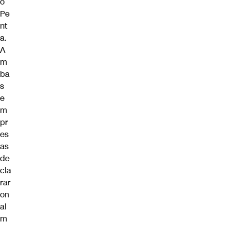
o
Pe
nt
a.
A
m
ba
s
e
m
pr
es
as
de
cla
rar
on
al
m