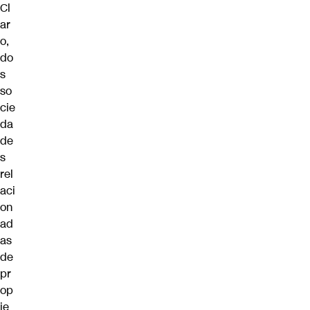
Cl
ar
o,
do
s
so
cie
da
de
s
rel
aci
on
ad
as
de
pr
op
ie