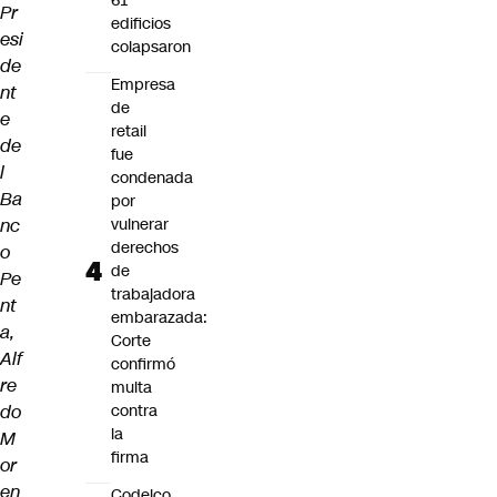
61
Pr
edificios
esi
colapsaron
de
Empresa
nt
de
e
retail
de
fue
l
condenada
Ba
por
nc
vulnerar
derechos
o
de
Pe
trabajadora
nt
embarazada:
a,
Corte
Alf
confirmó
re
multa
do
contra
la
M
firma
or
en
Codelco