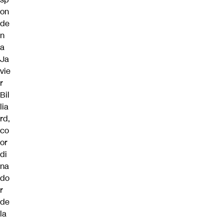
on
de
n
a
Ja
vie
r
Bil
lia
rd,
co
or
di
na
do
r
de
la