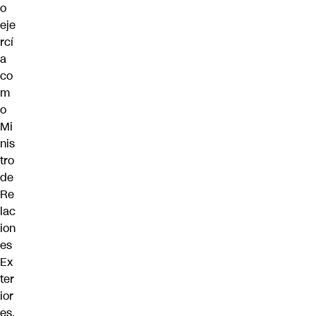
o
eje
rcí
a
co
m
o
Mi
nis
tro
de
Re
lac
ion
es
Ex
ter
ior
es.