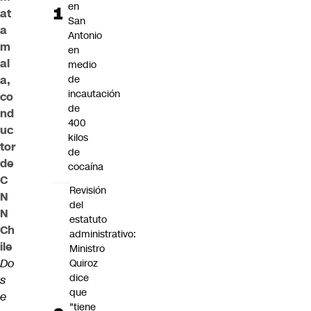
en
at
San
a
Antonio
m
en
al
medio
a,
de
incautación
co
de
nd
400
uc
kilos
tor
de
de
cocaína
C
Revisión
N
del
N
estatuto
Ch
administrativo:
ile
Ministro
Do
Quiroz
dice
s
que
e
"tiene