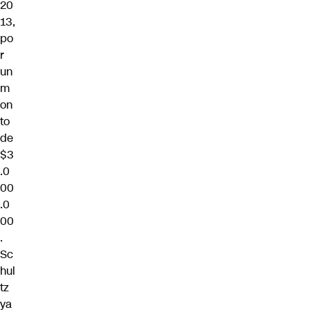
20
13,
po
r
un
m
on
to
de
$3
.0
00
.0
00
.
Sc
hul
tz
ya