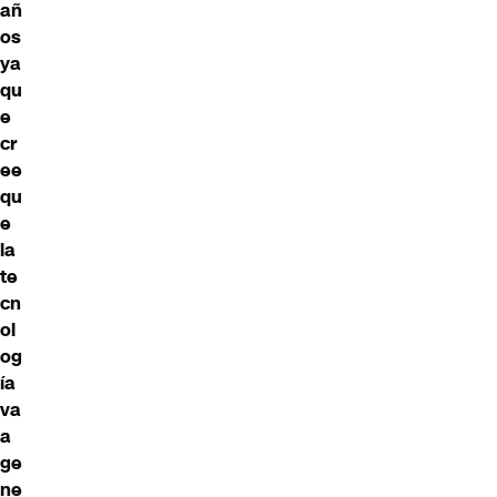
añ
os
ya
qu
e
cr
ee
qu
e
la
te
cn
ol
og
ía
va
a
ge
ne