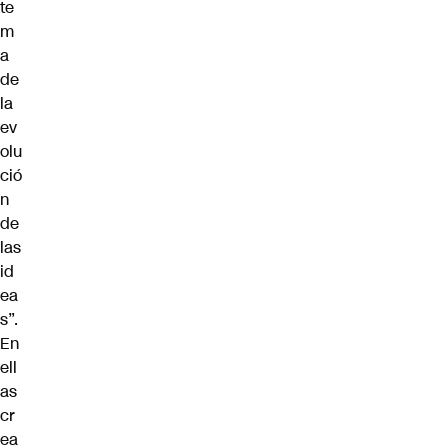
te
m
a
de
la
ev
olu
ció
n
de
las
id
ea
s”.
En
ell
as
cr
ea