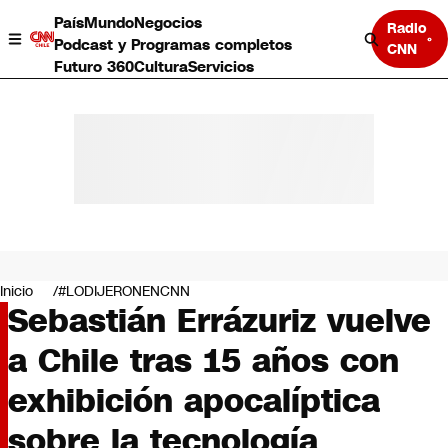
País
Mundo
Negocios
Radio
Podcast y Programas completos
CNN
Futuro 360
Cultura
Servicios
País
Mundo
Negocios
Inicio
#LODIJERONENCNN
Sebastián Errázuriz vuelve
Deportes
Programas completos
a Chile tras 15 años con
Cultura
Servicios
exhibición apocalíptica
Bits
CNN Data
sobre la tecnología
CNN tiempo