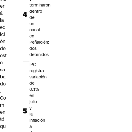
terminaron
er
dentro
á
de
la
un
ed
canal
ici
en
ón
Peñalolén:
de
dos
detenidos
est
e
IPC
sá
registra
ba
variación
de
do
0,1%
.
en
Co
julio
m
y
en
la
tó
inflación
qu
a