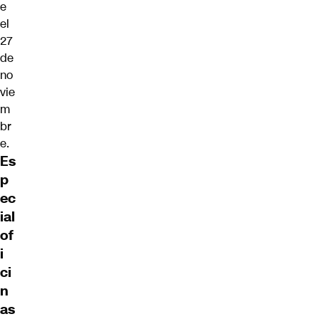
e
el
27
de
no
vie
m
br
e.
Es
p
ec
ial
of
i
ci
n
as