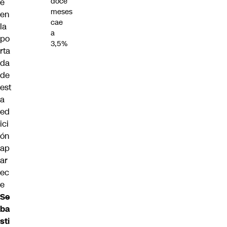
doce
e
meses
en
cae
la
a
po
3,5%
rta
da
de
est
a
ed
ici
ón
ap
ar
ec
e
Se
ba
sti