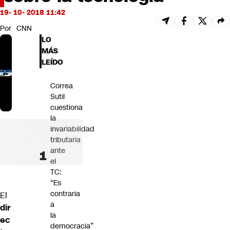
Futuro 360
19- 10- 2018 11:42
Opinión
Por
CNN
LO
MÁS
LEÍDO
Correa
Sutil
cuestiona
la
invariabilidad
tributaria
ante
el
TC:
“Es
contraria
El
a
dir
la
ec
democracia”