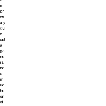
m
pr
es
a y
qu
e
est
á
ge
ne
ra
nd
o
m
uc
ho
en
el