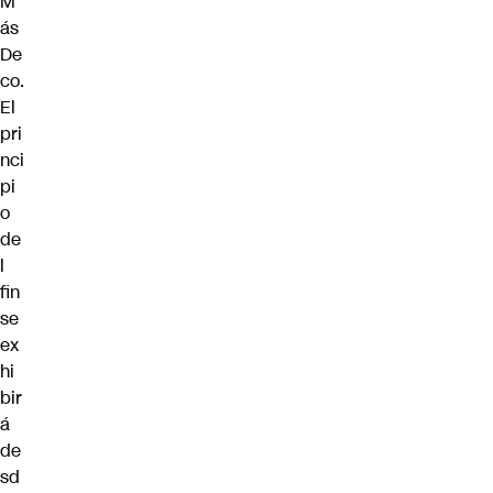
M
ás
De
co.
El
pri
nci
pi
o
de
l
fin
se
ex
hi
bir
á
de
sd