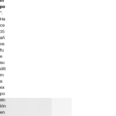
m
po
“.
Ha
ce
15
añ
os
fu
e
su
últi
m
a
ex
po
sic
ión
en