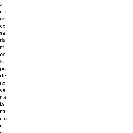
a
sin
ne
ce
sa
ria
m
en
te
pe
rte
ne
ce
r a
la
mi
sm
a
e