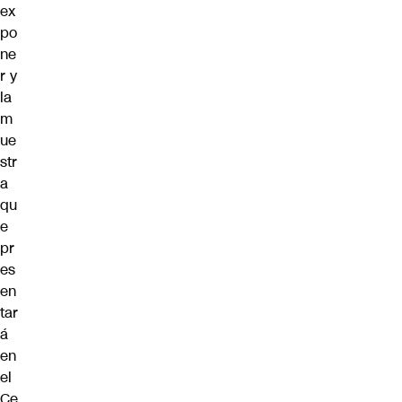
ex
po
ne
r y
la
m
ue
str
a
qu
e
pr
es
en
tar
á
en
el
Ce