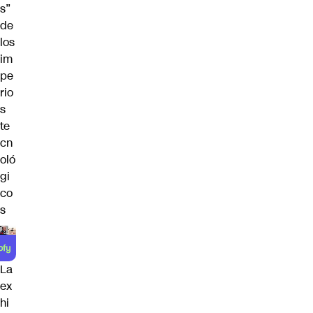
s”
de
los
im
pe
rio
s
te
cn
oló
gi
co
s
La
ex
hi