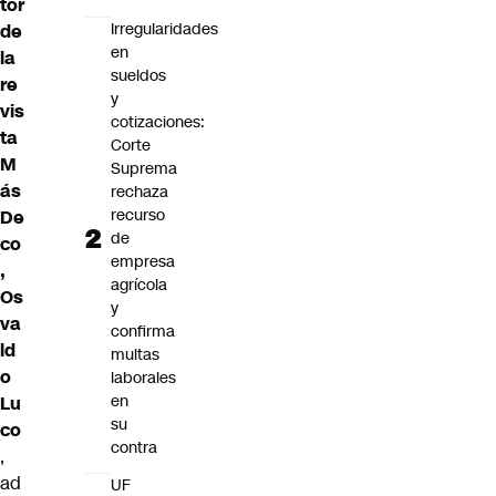
tor
Irregularidades
de
en
la
sueldos
re
y
vis
cotizaciones:
ta
Corte
M
Suprema
ás
rechaza
recurso
De
de
co
empresa
,
agrícola
Os
y
va
confirma
ld
multas
o
laborales
en
Lu
su
co
contra
,
ad
UF