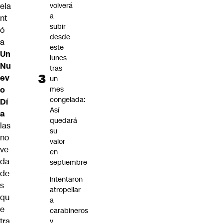
ela
volverá
a
nt
subir
ó
desde
a
este
Un
lunes
Nu
tras
ev
un
o
mes
congelada:
Dí
Así
a
quedará
las
su
no
valor
ve
en
da
septiembre
de
Intentaron
s
atropellar
qu
a
e
carabineros
tra
y