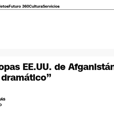
letos
Futuro 360
Cultura
Servicios
ropas EE.UU. de Afganistá
 dramático”
MÁS
O