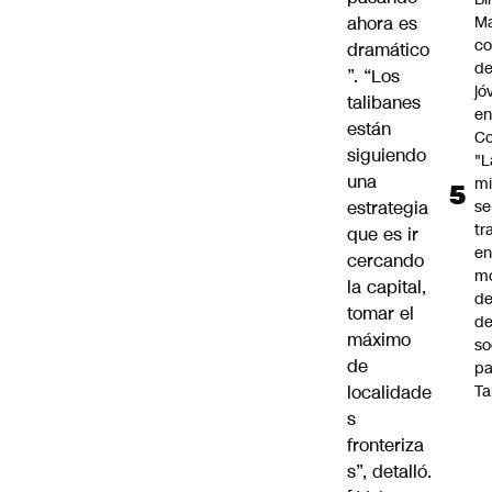
ahora es
Ma
co
dramático
de
”. “Los
jó
talibanes
e
están
Co
siguiendo
"L
una
mi
estrategia
se
tr
que es ir
en
cercando
m
la capital,
d
tomar el
de
máximo
so
de
pa
localidade
Ta
s
fronteriza
s”, detalló.