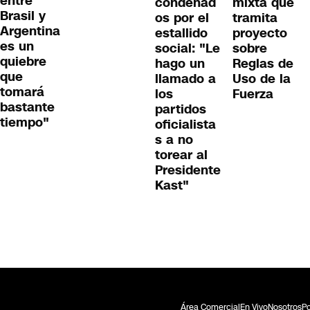
entre
condenad
mixta que
Brasil y
os por el
tramita
Argentina
estallido
proyecto
es un
social: "Le
sobre
quiebre
hago un
Reglas de
que
llamado a
Uso de la
tomará
los
Fuerza
bastante
partidos
tiempo"
oficialista
s a no
torear al
Presidente
Kast"
Área Comercial
En Vivo
Nosotros
Po