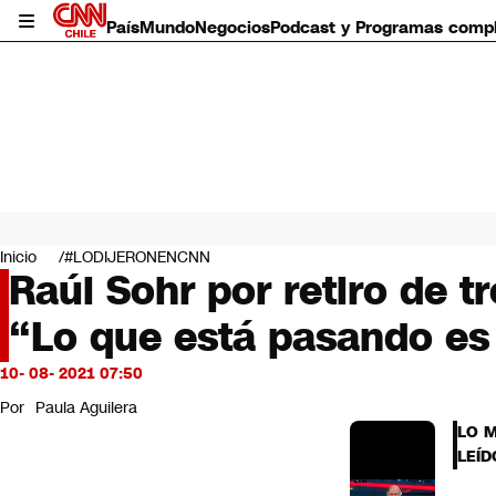
País
Mundo
Negocios
Podcast y Programas comp
País
Mundo
Inicio
#LODIJERONENCNN
Negocios
Raúl Sohr por retiro de t
Deportes
“Lo que está pasando es
Programas completos
Cultura
Servicios
10- 08- 2021 07:50
Bits
Por
Paula Aguilera
CNN Data
LO 
CNN tiempo
LEÍD
Futuro 360
Opinión