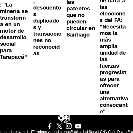
de cara a
,
las
: "La
las
descuento
patentes
minería se
eleccione
s
que no
transform
s del FA:
duplicado
pueden
a en un
"Necesita
s y
circular en
motor de
mos la
transaccio
Santiago
desarrollo
más
nes no
social
amplia
reconocid
para
unidad de
as
Tarapacá"
las
fuerzas
progresist
as para
ofrecer
una
alternativa
convocant
e"
lítica de privacidad
Términos y condiciones
Publicidad Servel CNN Chile Digital
Pub