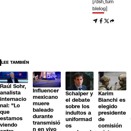
[/dsh_tum
blelog]
LEE TAMBIÉN
Raúl Sohr,
Influencer
analista
Schalper y
Karim
mexicano
internacio
el debate
Bianchi es
muere
nal: "Lo
sobre los
elegido
baleado
que
indultos a
presidente
durante
estamos
uniformad
de
transmisió
viendo
os
comisión
n en vivo