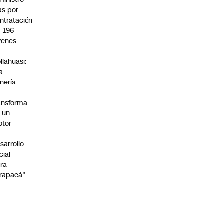
s por
ntratación
 196
venes
n
llahuasi:
a
nería
ansforma
 un
otor
e
sarrollo
cial
ra
rapacá"