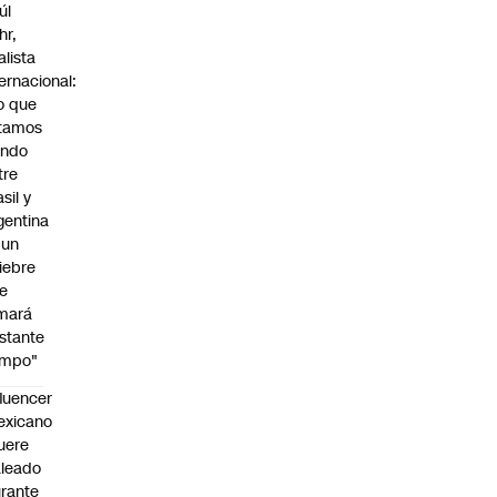
úl
hr,
alista
ternacional:
o que
tamos
endo
tre
sil y
gentina
 un
iebre
e
mará
stante
empo"
fluencer
exicano
uere
leado
rante