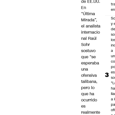
de EE.UU.
tr
En
en
“Última
Sc
Mirada”,
y 
el analista
d
internacio
so
nal Raúl
lo
Sohr
in
sostuvo
a
un
que “se
c
esperaba
po
una
es
ofensiva
so
talibana,
"L
pero lo
ha
que ha
ll
a 
ocurrido
pa
es
of
realmente