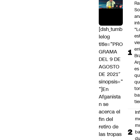
Ra
So
an
in
[dsh_tumb
"L
es
lelog
vi
title=”PRO
en
GRAMA
Bra
DEL 9 DE
Ar
AGOSTO
es
DE 2021″
qu
sinopsis=”
qu
to
”]En
ba
Afganista
ti
n se
acerca el
In
fin del
m
m
retiro de
ba
las tropas
du