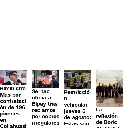
Biministro
Sernac
Restricció
Mas por
oficia a
n
contrataci
Bipay tras
vehicular
ón de 196
La
reclamos
jueves 6
jóvenes
reflexión
por cobros
de agosto:
en
de Boric
irregulares
Estas son
Collahuasi