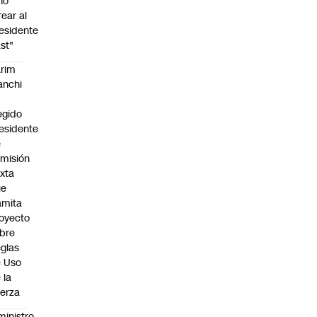
no
rear al
esidente
st"
rim
anchi
egido
esidente
e
misión
xta
ue
amita
oyecto
bre
glas
 Uso
 la
erza
ministro