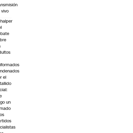
ansmisión
 vivo
halper
el
ebate
bre
s
dultos
iformados
ondenados
r el
tallido
cial:
e
go un
amado
los
rtidos
icialistas