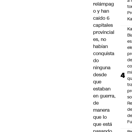
a 
relámpag
to
o y han
Pr
caído 6
Ka
capitales
Ka
provincial
Bi
es, no
es
habían
el
conquista
pr
d
do
co
ninguna
mi
desde
q
que
tr
estaban
pr
en guerra,
so
de
Re
de
manera
de
que lo
Fu
que está
pasando
Bi