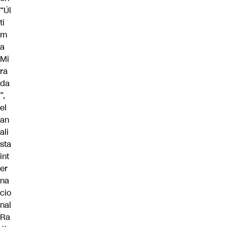
“Úl
ti
m
a
Mi
ra
da
”,
el
an
ali
sta
int
er
na
cio
nal
Ra