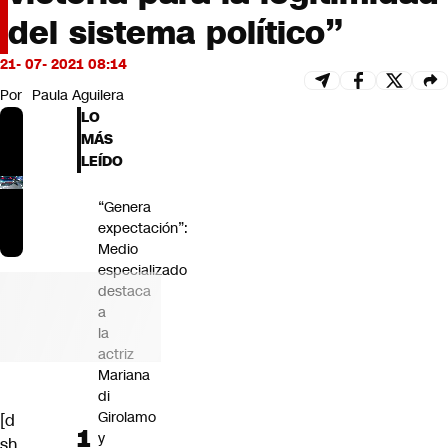
Futuro 360
del sistema político”
Opinión
21- 07- 2021 08:14
Por
Paula Aguilera
LO
MÁS
LEÍDO
“Genera
expectación”:
Medio
especializado
destaca
a
la
actriz
Mariana
di
Girolamo
[d
y
sh