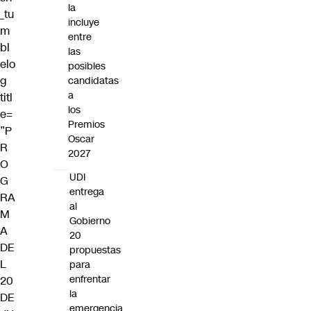
la
_tu
incluye
m
entre
bl
las
elo
posibles
g
candidatas
a
titl
los
e=
Premios
”P
Oscar
R
2027
O
UDI
G
entrega
RA
al
M
Gobierno
A
20
DE
propuestas
L
para
enfrentar
20
la
DE
emergencia