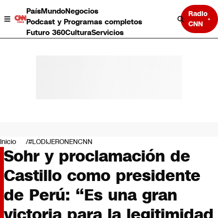
País
Mundo
Negocios
Radio
Podcast y Programas completos
CNN
Futuro 360
Cultura
Servicios
País
Mundo
Negocios
Inicio
#LODIJERONENCNN
Sohr y proclamación de
Deportes
Programas completos
Castillo como presidente
Cultura
Servicios
de Perú: “Es una gran
Bits
CNN Data
victoria para la legitimidad
CNN tiempo