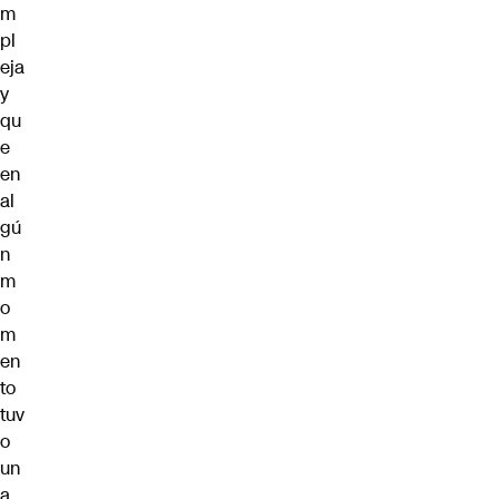
m
pl
eja
y
qu
e
en
al
gú
n
m
o
m
en
to
tuv
o
un
a