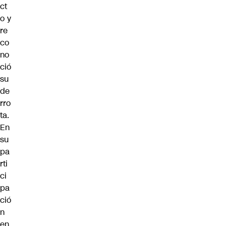
ct
o y
re
co
no
ció
su
de
rro
ta.
En
su
pa
rti
ci
pa
ció
n
en