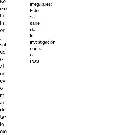
Ke
irregulares:
iko
Esto
Fuj
se
im
sabe
de
ori
la
,
investigación
sal
contra
ud
el
ó
PDG
al
nu
ev
o
m
an
da
tar
io
ele