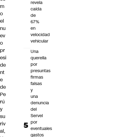
revela
m
caída
o
de
el
67%
nu
en
velocidad
ev
vehicular
o
pr
Una
esi
querella
por
de
presuntas
nt
firmas
e
falsas
de
y
Pe
una
rú
denuncia
y
del
Servel
su
por
riv
eventuales
al,
gastos