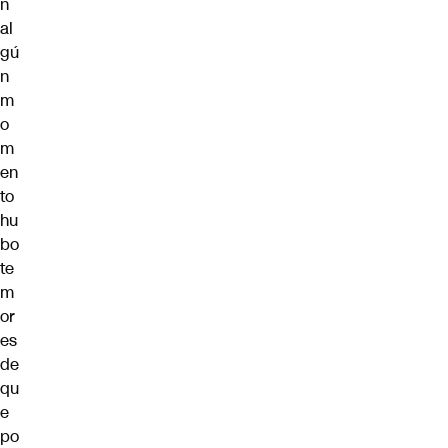
n
al
gú
n
m
o
m
en
to
hu
bo
te
m
or
es
de
qu
e
po