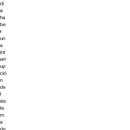
dí
a
ha
be
r
un
a
int
err
up
ció
n
de
l
sis
te
m
a
de