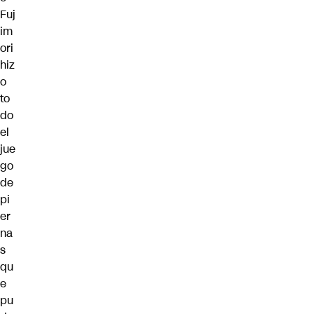
Fuj
im
ori
hiz
o
to
do
el
jue
go
de
pi
er
na
s
qu
e
pu