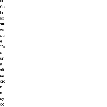
úl
So
hr
so
stu
vo
qu
e
“fu
e
un
a
sit
ua
ció
n
m
uy
co