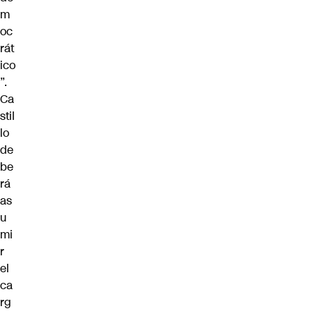
m
oc
rát
ico
”.
Ca
stil
lo
de
be
rá
as
u
mi
r
el
ca
rg