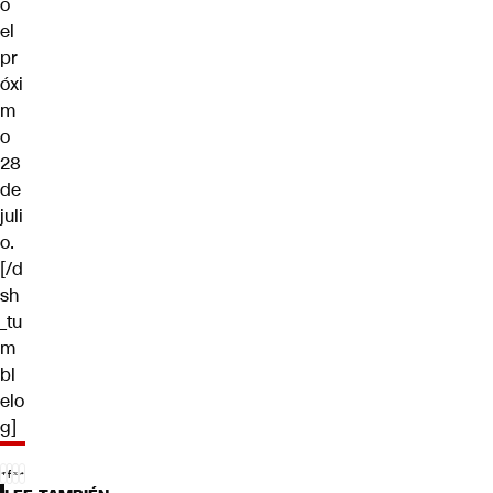
o
el
pr
óxi
m
o
28
de
juli
o.
[/d
sh
_tu
m
bl
elo
g]