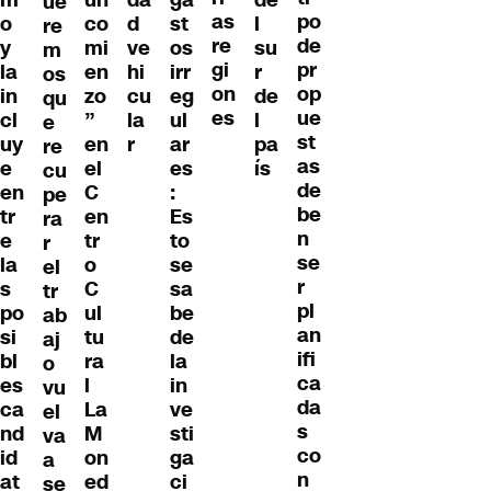
m
un
da
ga
de
ue
as
po
o
co
d
st
l
re
re
de
y
mi
ve
os
su
m
gi
pr
la
en
hi
irr
r
os
on
op
in
zo
cu
eg
de
qu
es
ue
cl
”
la
ul
l
e
st
uy
en
r
ar
pa
re
as
e
el
es
ís
cu
de
en
C
:
pe
be
tr
en
Es
ra
n
e
tr
to
r
se
la
o
se
el
r
s
C
sa
tr
pl
po
ul
be
ab
an
si
tu
de
aj
ifi
bl
ra
la
o
ca
es
l
in
vu
da
ca
La
ve
el
s
nd
M
sti
va
co
id
on
ga
a
n
at
ed
ci
se