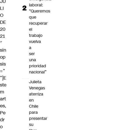
JU
laboral:
LI
“Queremos
O
que
DE
recuperar
20
el
trabajo
21
vuelva
″
a
sin
ser
op
una
sis
prioridad
=”
nacional”
”]E
Julieta
ste
Venegas
m
aterriza
art
en
es,
Chile
Pe
para
presentar
dr
su
o