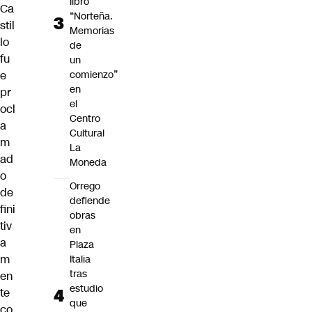
libro
Ca
“Norteña.
stil
Memorias
lo
de
fu
un
e
comienzo”
en
pr
el
ocl
Centro
a
Cultural
m
La
ad
Moneda
o
Orrego
de
defiende
fini
obras
tiv
en
a
Plaza
m
Italia
tras
en
estudio
te
que
co