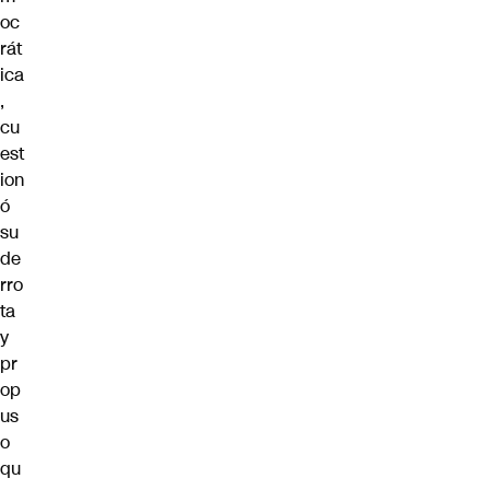
oc
rát
ica
,
cu
est
ion
ó
su
de
rro
ta
y
pr
op
us
o
qu