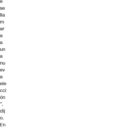
e
se
lla
m
ar
a
a
un
a
nu
ev
a
ele
cci
ón
”,
dij
o.
En