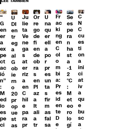
LEE TAMBIÉN
Fr
C
“
Ju
Or
U
Se
U
ac
N
G
lie
re
na
es
DI
ki
C
en
ta
go
qu
pe
en
ng
cu
er
Ve
de
er
ra
tr
en
es
a
ne
fi
ell
n
eg
C
ti
ex
ga
en
a
ha
a
ol
on
pe
s
de
po
st
al
o
a
ct
at
ob
r
a
G
m
ini
ac
er
ra
pr
-1
ob
bi
ci
ió
riz
s
es
2
ie
a:
at
n”
a
en
un
°C
rn
Pr
iv
:
en
Pl
ta
:
o
es
a
M
C
az
s
M
20
id
qu
ed
hil
a
fir
et
pr
en
e
io
e
It
m
eo
op
te
bu
es
pa
ali
as
ro
ue
D
sc
pe
ra
a
fal
lo
st
e
a
ci
pr
tr
sa
gí
as