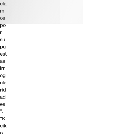
cla
m
os
po
r
su
pu
est
as
irr
eg
ula
rid
ad
es
”.
“K
eik
o