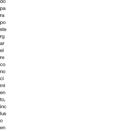
do
pa
ra
po
ste
rg
ar
el
re
co
no
ci
mi
en
to,
inc
lus
o
en