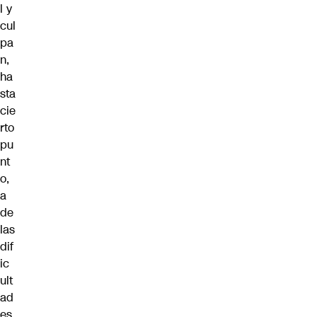
l y
cul
pa
n,
ha
sta
cie
rto
pu
nt
o,
a
de
las
dif
ic
ult
ad
es