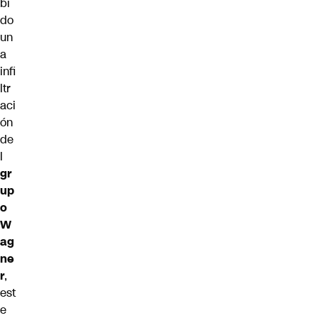
bi
do
un
a
infi
ltr
aci
ón
de
l
gr
up
o
W
ag
ne
r
,
est
e