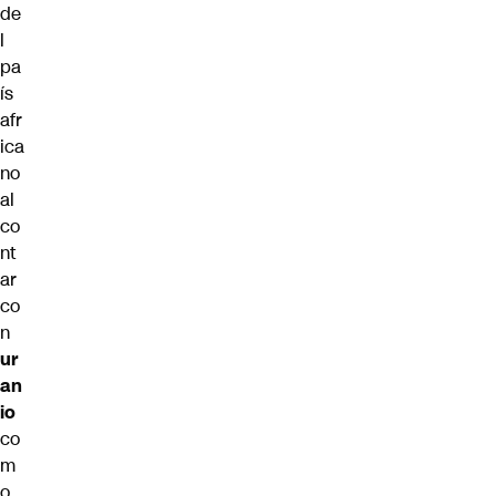
de
l
pa
ís
afr
ica
no
al
co
nt
ar
co
n
ur
an
io
co
m
o