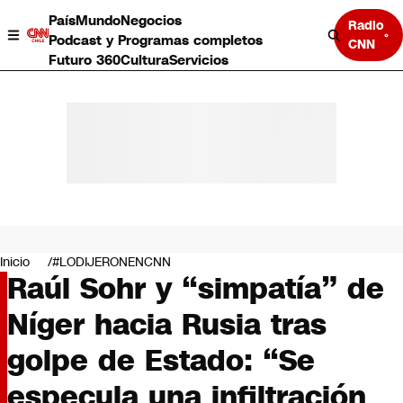
País
Mundo
Negocios
Radio
Podcast y Programas completos
CNN
Futuro 360
Cultura
Servicios
País
Mundo
Negocios
Inicio
#LODIJERONENCNN
Raúl Sohr y “simpatía” de
Deportes
Programas completos
Níger hacia Rusia tras
Cultura
Servicios
golpe de Estado: “Se
Bits
CNN Data
especula una infiltración
CNN tiempo