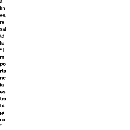
a
lín
ea,
re
sal
tó
la
“i
m
po
rta
nc
ia
es
tra
té
gi
ca
”