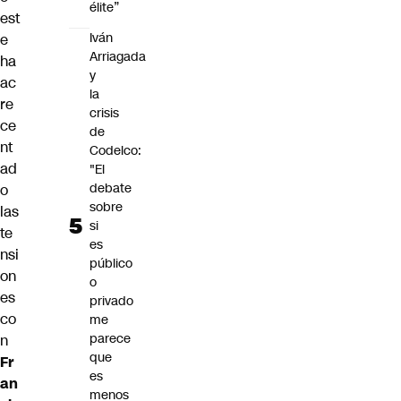
élite”
est
Iván
e
Arriagada
ha
y
ac
la
re
crisis
ce
de
nt
Codelco:
ad
"El
debate
o
sobre
las
si
te
es
nsi
público
on
o
es
privado
co
me
parece
n
que
Fr
es
an
menos