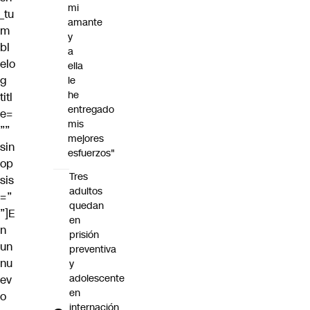
mi
_tu
amante
m
y
bl
a
elo
ella
g
le
he
titl
entregado
e=
mis
””
mejores
sin
esfuerzos"
op
Tres
sis
adultos
=”
quedan
”]E
en
n
prisión
un
preventiva
nu
y
adolescente
ev
en
o
internación