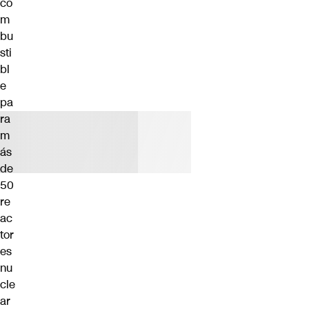
co
m
bu
sti
bl
e
pa
ra
m
ás
de
50
re
ac
tor
es
nu
cle
ar