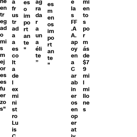
he
a
ag
e
mi
es
es
en
fr
ra
la
en
o
m
tr
us
da
s
to
im
en
eg
tr
r
FF
s
po
os
ad
ad
a
.A
po
rt
im
o
a
un
A.
r
an
po
mi
a
a
ap
m
te
rt
s
es
éli
oy
ás
"
an
m
co
te
en
de
te
ej
lt
”
a
$7
"
or
a
C
9
es
de
ar
mi
es
l
ab
l
fu
ex
in
mi
er
mi
er
llo
zo
ni
os
ne
s"
st
en
s
ro
op
Lu
er
is
at
C
iv