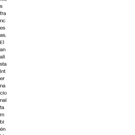
s
fra
nc
es
as.
El
an
ali
sta
int
er
na
cio
nal
ta
m
bi
én