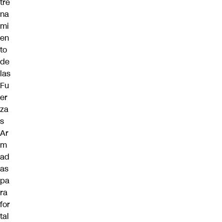
tre
na
mi
en
to
de
las
Fu
er
za
s
Ar
m
ad
as
pa
ra
for
tal