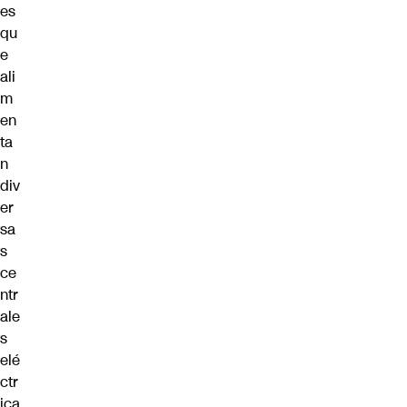
es
qu
e
ali
m
en
ta
n
div
er
sa
s
ce
ntr
ale
s
elé
ctr
ica