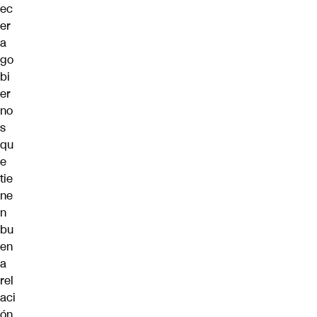
ec
er
a
go
bi
er
no
s
qu
e
tie
ne
n
bu
en
a
rel
aci
ón