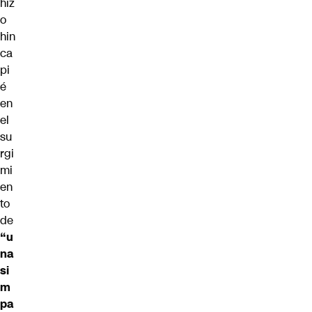
hiz
o
hin
ca
pi
é
en
el
su
rgi
mi
en
to
de
“u
na
si
m
pa