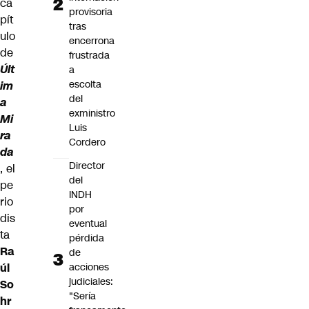
ca
provisoria
pít
tras
ulo
encerrona
de
frustrada
Últ
a
escolta
im
del
a
exministro
Mi
Luis
ra
Cordero
da
Director
, el
del
pe
INDH
rio
por
dis
eventual
ta
pérdida
Ra
de
úl
acciones
judiciales:
So
"Sería
hr