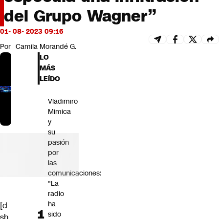
Futuro 360
del Grupo Wagner”
Opinión
01- 08- 2023 09:16
Por
Camila Morandé G.
LO
MÁS
LEÍDO
Vladimiro
Mimica
y
su
pasión
por
las
comunicaciones:
"La
radio
ha
[d
sido
sh