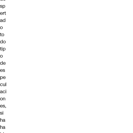
sp
ert
ad
o
to
do
tip
o
de
es
pe
cul
aci
on
es,
si
ha
ha