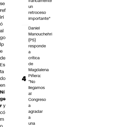
francamente
se
un
ref
retroceso
iri
importante"
ó
Daniel
al
Manouchehri
go
(PS)
lp
responde
e
a
de
crítica
de
Es
Magdalena
ta
Piñera:
do
“No
en
llegamos
Ní
al
ge
Congreso
r
y
a
agradar
có
a
m
una
o