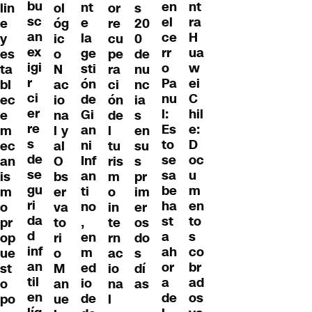
bu
nt
en
nt
lin
ol
or
s
sc
ra
el
e
e
óg
re
20
an
H
ce
la
y
ic
cu
0
ex
ua
rr
ge
es
o
pe
de
igi
w
o
sti
ta
N
ra
nu
r
ei
Pa
ón
bl
ac
ci
nc
ci
C
nu
de
ec
io
ón
ia
er
hil
l:
Gi
e
na
de
s
re
e:
Es
an
m
l y
l
en
s
D
to
ni
ec
al
tu
su
de
oc
se
Inf
an
O
ris
s
se
u
sa
an
is
bs
m
pr
gu
m
be
ti
m
er
o
im
ri
en
ha
no
o
va
in
er
da
to
st
,
pr
to
te
os
d
s
a
en
op
ri
rn
do
inf
co
ah
m
ue
o
ac
s
an
br
or
ed
st
M
io
dí
til
ad
a
io
o
an
na
as
en
os
de
de
po
ue
l