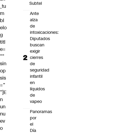
Subtel
_tu
m
Ante
alza
bl
de
elo
intoxicaciones:
g
Diputados
titl
buscan
e=
exigir
””
cierres
sin
de
seguridad
op
infantil
sis
en
=”
líquidos
”]E
de
n
vapeo
un
Panoramas
nu
por
ev
el
o
Día