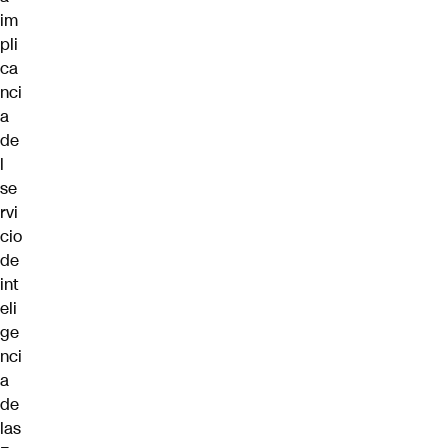
im
pli
ca
nci
a
de
l
se
rvi
cio
de
int
eli
ge
nci
a
de
las