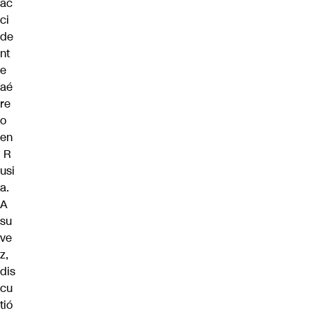
ac
ci
de
nt
e
aé
re
o
en
R
usi
a
.
A
su
ve
z,
dis
cu
tió