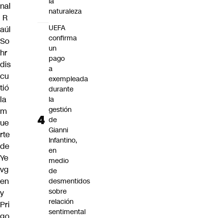
la
nal
naturaleza
R
UEFA
aúl
confirma
So
un
hr
pago
dis
a
cu
exempleada
tió
durante
la
la
gestión
m
de
ue
Gianni
rte
Infantino,
de
en
Ye
medio
vg
de
en
desmentidos
sobre
y
relación
Pri
sentimental
go