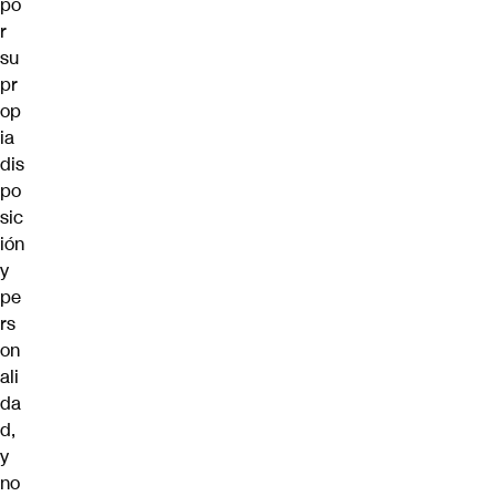
po
r
su
pr
op
ia
dis
po
sic
ión
y
pe
rs
on
ali
da
d,
y
no