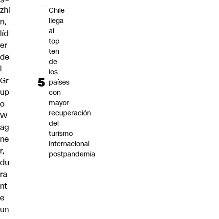
zhi
Chile
llega
n
,
al
líd
top
er
ten
de
de
l
los
Gr
países
up
con
mayor
o
recuperación
W
del
ag
turismo
ne
internacional
r
,
postpandemia
du
ra
nt
e
un