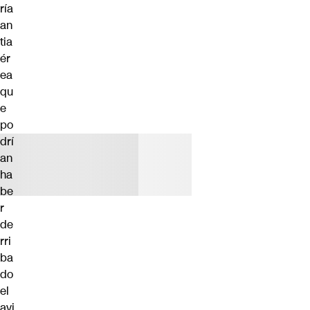
ría
an
tia
ér
ea
qu
e
po
drí
an
ha
be
r
de
rri
ba
do
el
avi