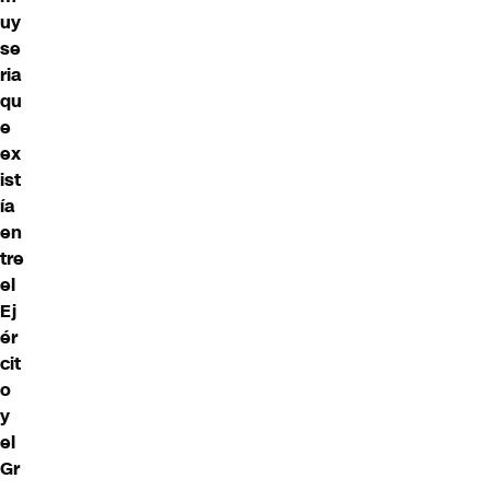
uy
se
ria
qu
e
ex
ist
ía
en
tre
el
Ej
ér
cit
o
y
el
Gr