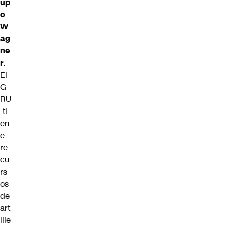
up
o
W
ag
ne
r
.
El
G
RU
ti
en
e
re
cu
rs
os
de
art
ille