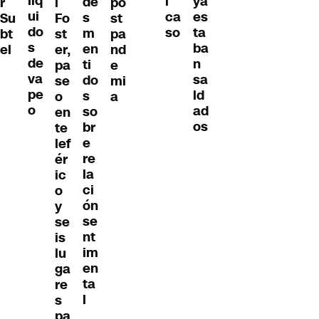
líq
ya
l
de
r
l
po
ui
es
ca
s
Su
Fo
st
do
ta
so
m
bt
st
pa
s
ba
en
el
er,
nd
de
n
ti
pa
e
va
sa
do
se
mi
pe
ld
s
o
a
o
ad
so
en
os
br
te
e
lef
re
ér
la
ic
ci
o
ón
y
se
se
nt
is
im
lu
en
ga
ta
re
l
s
pa