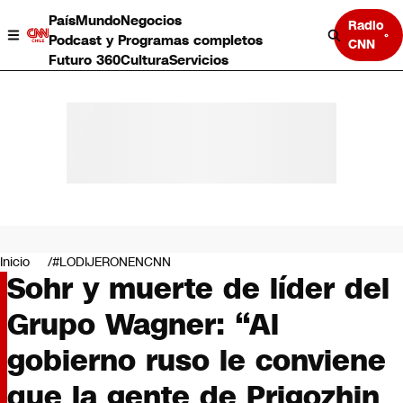
País
Mundo
Negocios
Radio
Podcast y Programas completos
CNN
Futuro 360
Cultura
Servicios
País
Mundo
Negocios
Inicio
#LODIJERONENCNN
Sohr y muerte de líder del
Deportes
Programas completos
Grupo Wagner: “Al
Cultura
Servicios
gobierno ruso le conviene
Bits
CNN Data
que la gente de Prigozhin
CNN tiempo