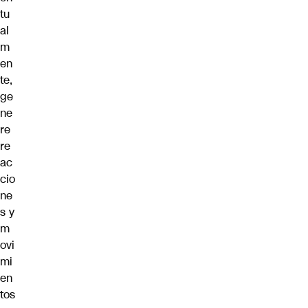
tu
al
m
en
te,
ge
ne
re
re
ac
cio
ne
s y
m
ovi
mi
en
tos