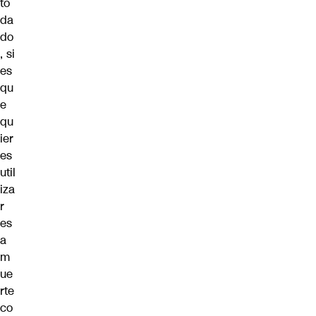
to
da
do
, si
es
qu
e
qu
ier
es
util
iza
r
es
a
m
ue
rte
co