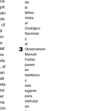
ca
de
pít
la
ulo
Niñez:
Visita
de
al
Úl
Zoológico
ti
Nacional
m
y
a
al
Mi
Observatorio
ra
Manuel
Foster,
da
paseo
, el
en
an
teleférico
ali
y
sta
seis
int
lugares
er
para
disfrutar
na
de
cio