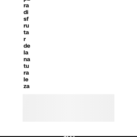
ra
di
sf
ru
ta
r
de
la
na
tu
ra
le
za