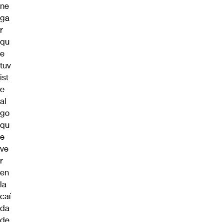
ne
ga
r
qu
e
tuv
ist
e
al
go
qu
e
ve
r
en
la
caí
da
de