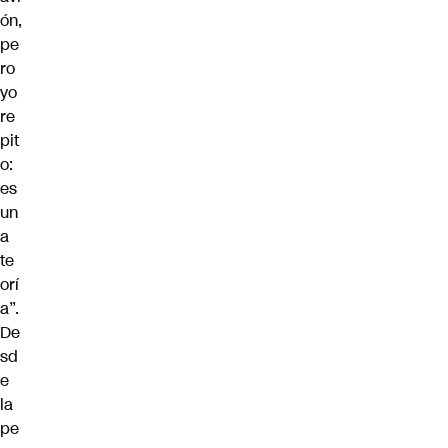
ón,
pe
ro
yo
re
pit
o:
es
un
a
te
orí
a”.
De
sd
e
la
pe