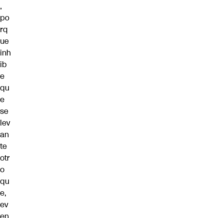
,
po
rq
ue
inh
ib
e
qu
e
se
lev
an
te
otr
o
qu
e,
ev
en