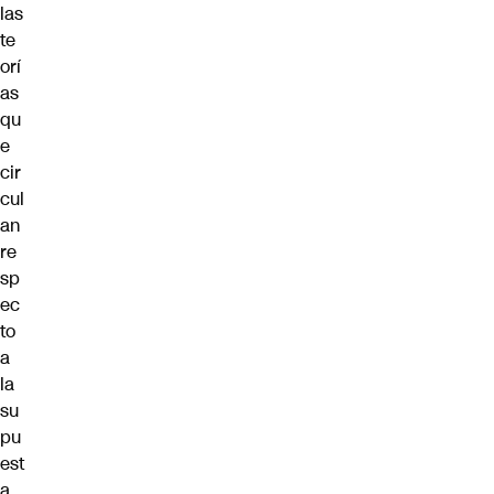
las
te
orí
as
qu
e
cir
cul
an
re
sp
ec
to
a
la
su
pu
est
a