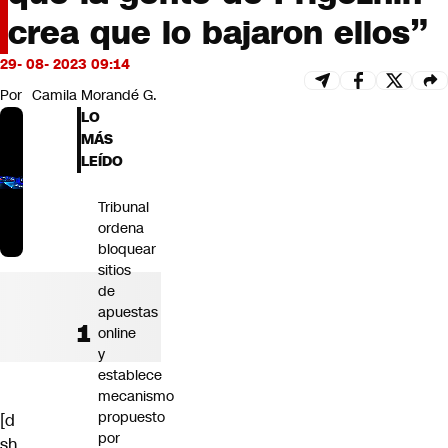
Futuro 360
crea que lo bajaron ellos”
Opinión
29- 08- 2023 09:14
Por
Camila Morandé G.
LO
MÁS
LEÍDO
Tribunal
ordena
bloquear
sitios
de
apuestas
online
y
establece
mecanismo
propuesto
[d
por
sh