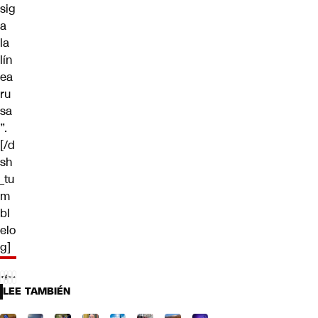
sig
a
la
lín
ea
ru
sa
”.
[/d
sh
_tu
m
bl
elo
g]
LEE TAMBIÉN