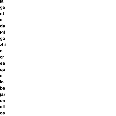
la
ge
nt
e
de
Pri
go
zhi
n
cr
ea
qu
e
lo
ba
jar
on
ell
os