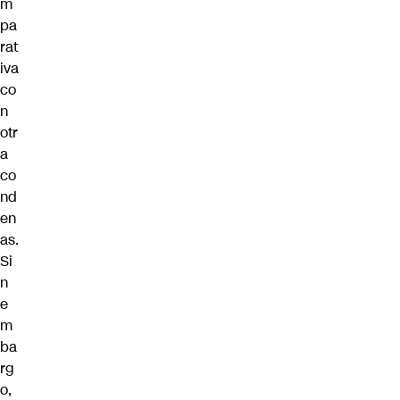
m
pa
rat
iva
co
n
otr
a
co
nd
en
as.
Si
n
e
m
ba
rg
o,