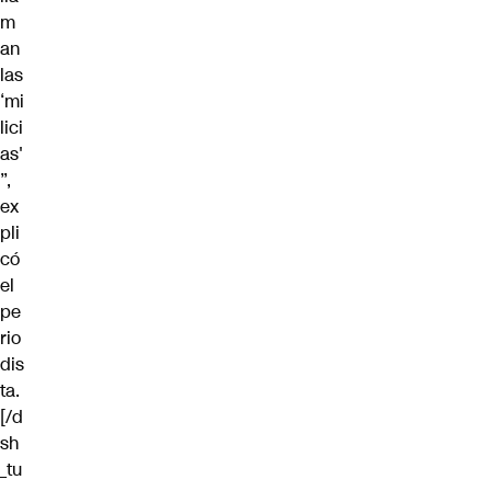
m
an
las
‘mi
lici
as'
”,
ex
pli
có
el
pe
rio
dis
ta.
[/d
sh
_tu