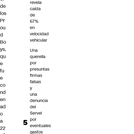
revela
de
caída
los
de
Pr
67%
ou
en
velocidad
d
vehicular
Bo
ys
,
Una
qu
querella
por
e
presuntas
fu
firmas
e
falsas
co
y
nd
una
en
denuncia
ad
del
Servel
o
por
a
eventuales
22
gastos