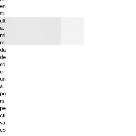
en
te
alt
a,
mi
ra
da
de
sd
e
un
a
pe
rs
pe
cti
va
co