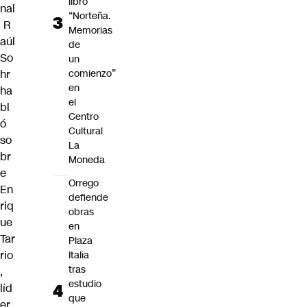
libro
nal
“Norteña.
R
Memorias
aúl
de
So
un
hr
comienzo”
en
ha
el
bl
Centro
ó
Cultural
so
La
br
Moneda
e
Orrego
En
defiende
riq
obras
ue
en
Tar
Plaza
rio
Italia
tras
,
estudio
líd
que
er