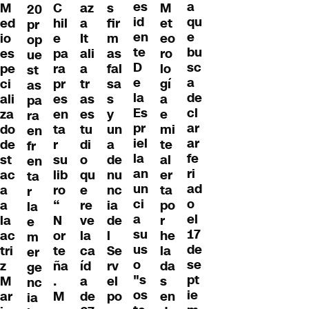
es
a
M
C
az
s
M
20
id
qu
ed
hil
a
fir
et
pr
en
e
io
e
It
m
eo
op
te
bu
es
pa
ali
as
ro
ue
D
sc
pe
ra
a
fal
lo
st
e
a
ci
pr
tr
sa
gí
as
la
de
ali
es
as
s
a
pa
Es
cl
za
en
es
y
e
ra
pr
ar
do
ta
tu
un
mi
en
iel
ar
de
r
di
a
te
fr
la
fe
st
su
o
de
al
en
an
ri
ac
lib
qu
nu
er
ta
un
ad
a
ro
e
nc
ta
r
ci
o
a
“
re
ia
po
la
a
el
la
N
ve
de
r
e
su
17
ac
or
la
l
he
m
us
de
tri
te
ca
Se
la
er
o
se
z
ña
íd
rv
da
ge
"s
pt
M
.
a
el
s
nc
os
ie
ar
M
de
po
en
ia