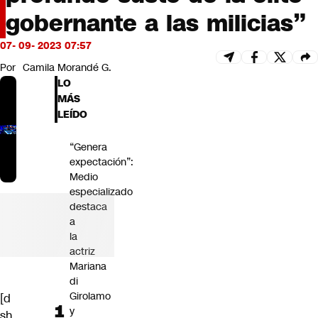
Futuro 360
gobernante a las milicias”
Opinión
07- 09- 2023 07:57
Por
Camila Morandé G.
LO
MÁS
LEÍDO
“Genera
expectación”:
Medio
especializado
destaca
a
la
actriz
Mariana
di
Girolamo
[d
y
sh