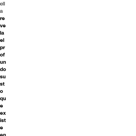
ell
a
re
ve
la
el
pr
of
un
do
su
st
o
qu
e
ex
ist
e
en