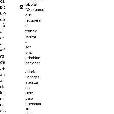
ca
laboral:
pít
“Queremos
ulo
que
de
recuperar
Úl
el
trabajo
ti
vuelva
m
a
a
ser
Mi
una
ra
prioridad
da
nacional”
, el
Julieta
an
Venegas
ali
aterriza
sta
en
int
Chile
er
para
presentar
na
su
cio