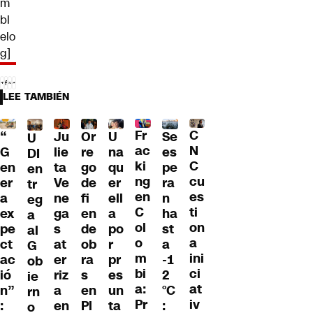
m
bl
elo
g]
LEE TAMBIÉN
Fr
C
“
Ju
Or
U
Se
U
ac
N
G
lie
re
na
es
DI
ki
C
en
ta
go
qu
pe
en
ng
cu
er
Ve
de
er
ra
tr
en
es
a
ne
fi
ell
n
eg
C
ti
ex
ga
en
a
ha
a
ol
on
pe
s
de
po
st
al
o
a
ct
at
ob
r
a
G
m
ini
ac
er
ra
pr
-1
ob
bi
ci
ió
riz
s
es
2
ie
a:
at
n”
a
en
un
°C
rn
Pr
iv
:
en
Pl
ta
:
o