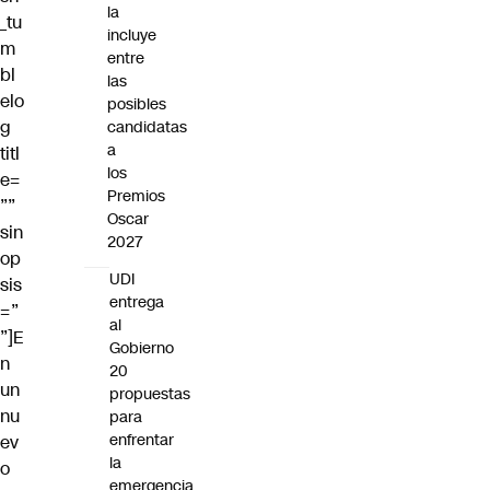
la
_tu
incluye
m
entre
bl
las
elo
posibles
g
candidatas
a
titl
los
e=
Premios
””
Oscar
sin
2027
op
UDI
sis
entrega
=”
al
”]E
Gobierno
n
20
un
propuestas
nu
para
enfrentar
ev
la
o
emergencia