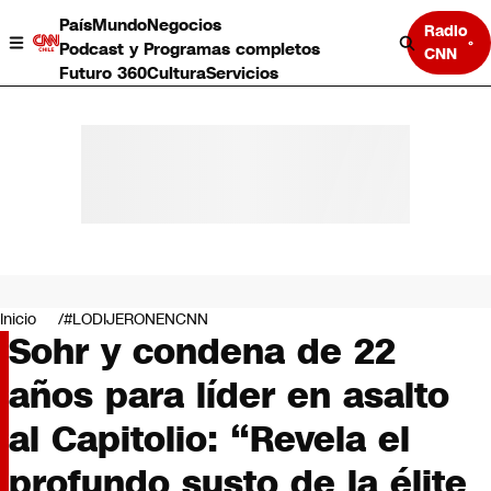
País
Mundo
Negocios
Radio
Podcast y Programas completos
CNN
Futuro 360
Cultura
Servicios
País
Mundo
Negocios
Inicio
#LODIJERONENCNN
Sohr y condena de 22
Deportes
Programas completos
años para líder en asalto
Cultura
Servicios
al Capitolio: “Revela el
Bits
CNN Data
profundo susto de la élite
CNN tiempo