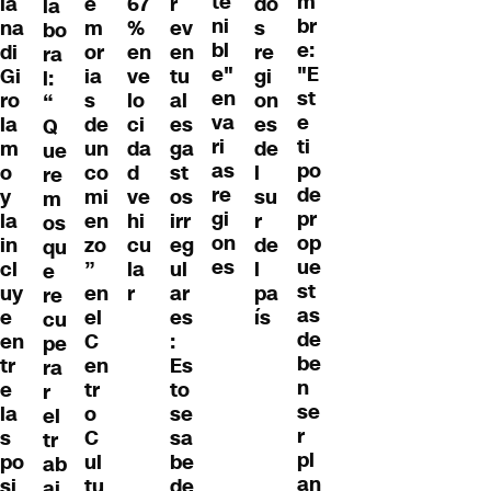
te
m
ia
e
67
r
do
la
ni
br
na
m
%
ev
s
bo
bl
e:
di
or
en
en
re
ra
e"
"E
Gi
ia
ve
tu
gi
l:
en
st
ro
s
lo
al
on
“
va
e
la
de
ci
es
es
Q
ri
ti
m
un
da
ga
de
ue
as
po
o
co
d
st
l
re
re
de
y
mi
ve
os
su
m
gi
pr
la
en
hi
irr
r
os
on
op
in
zo
cu
eg
de
qu
es
ue
cl
”
la
ul
l
e
st
uy
en
r
ar
pa
re
as
e
el
es
ís
cu
de
en
C
:
pe
be
tr
en
Es
ra
n
e
tr
to
r
se
la
o
se
el
r
s
C
sa
tr
pl
po
ul
be
ab
an
si
tu
de
aj