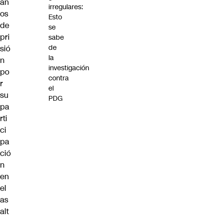
añ
irregulares:
os
Esto
de
se
pri
sabe
de
sió
la
n
investigación
po
contra
r
el
su
PDG
pa
rti
ci
pa
ció
n
en
el
as
alt