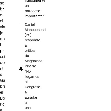
francamente
so
un
br
retroceso
e
importante"
el
Daniel
via
Manouchehri
je
(PS)
de
responde
l
a
pr
crítica
de
esi
Magdalena
de
Piñera:
nt
“No
e
llegamos
Ga
al
bri
Congreso
el
a
agradar
Bo
a
ric
una
a