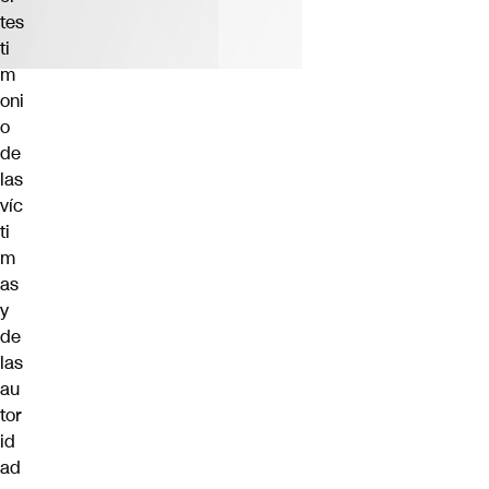
tes
ti
m
oni
o
de
las
víc
ti
m
as
y
de
las
au
tor
id
ad