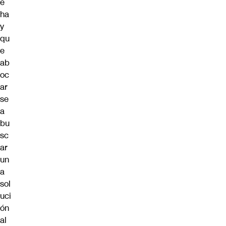
e
ha
y
qu
e
ab
oc
ar
se
a
bu
sc
ar
un
a
sol
uci
ón
al