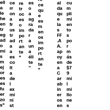
ell
ce
es
al
cu
re
ce
a
rr
o
da
m
tr
qu
le
on
a
qu
pli
oc
e
he
a
ag
e
mi
es
es
en
fr
ra
la
en
o
m
tr
us
da
s
to
im
en
eg
tr
r
FF
s
po
os
ad
ad
a
.A
po
rt
im
o
a
un
A.
r
an
po
mi
a
a
ap
m
te
rt
s
es
éli
oy
ás
"
an
m
co
te
en
de
te
ej
lt
”
a
$7
"
or
a
C
9
es
de
ar
mi
es
l
ab
l
fu
ex
in
mi
er
mi
er
llo
zo
ni
os
ne
s"
st
en
s