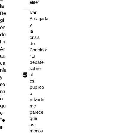
élite”
la
Iván
Re
Arriagada
gi
y
ón
la
de
crisis
La
de
Ar
Codelco:
au
"El
debate
ca
sobre
nía
si
y
es
se
público
ñal
o
ó
privado
qu
me
parece
e
que
“
e
es
s
menos