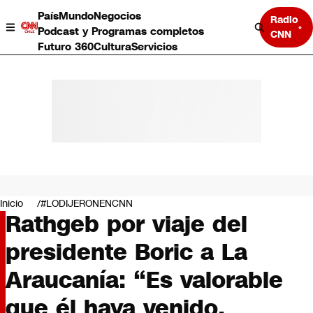
País
Mundo
Negocios
Radio
Podcast y Programas completos
CNN
Futuro 360
Cultura
Servicios
País
Mundo
Negocios
Inicio
#LODIJERONENCNN
Rathgeb por viaje del
Deportes
Programas completos
presidente Boric a La
Cultura
Servicios
Araucanía: “Es valorable
Bits
CNN Data
que él haya venido,
CNN tiempo