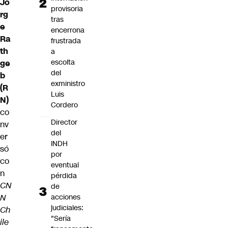
Jo
provisoria
rg
tras
e
encerrona
Ra
frustrada
th
a
escolta
ge
del
b
exministro
(R
Luis
N)
Cordero
co
Director
nv
del
er
INDH
só
por
co
eventual
n
pérdida
CN
de
N
acciones
judiciales:
Ch
"Sería
ile