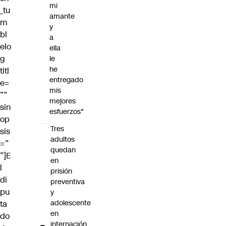
mi
_tu
amante
m
y
bl
a
elo
ella
g
le
he
titl
entregado
e=
mis
””
mejores
sin
esfuerzos"
op
Tres
sis
adultos
=”
quedan
”]E
en
l
prisión
di
preventiva
pu
y
adolescente
ta
en
do
internación