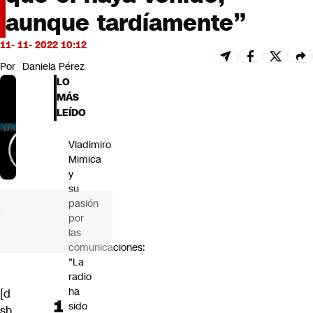
Futuro 360
aunque tardíamente”
Opinión
11- 11- 2022 10:12
Por
Daniela Pérez
LO
MÁS
LEÍDO
Vladimiro
Mimica
y
su
pasión
por
las
comunicaciones:
"La
radio
ha
[d
sido
sh