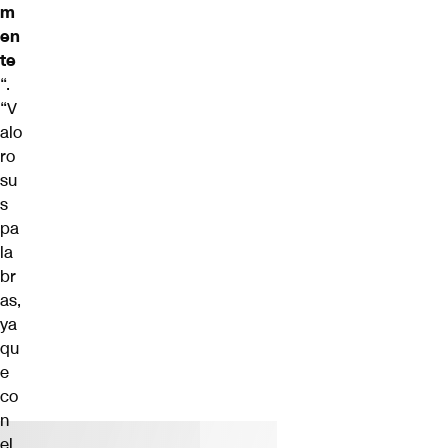
m
en
te
“.
“V
alo
ro
su
s
pa
la
br
as,
ya
qu
e
co
n
el