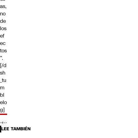
as,
no
de
los
ef
ec
tos
”.
[/d
sh
_tu
m
bl
elo
g]
LEE TAMBIÉN