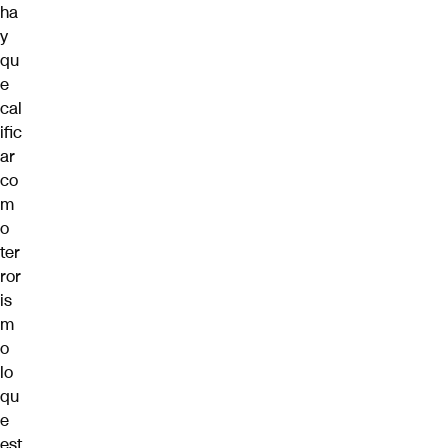
ha
y
qu
e
cal
ific
ar
co
m
o
ter
ror
is
m
o
lo
qu
e
est