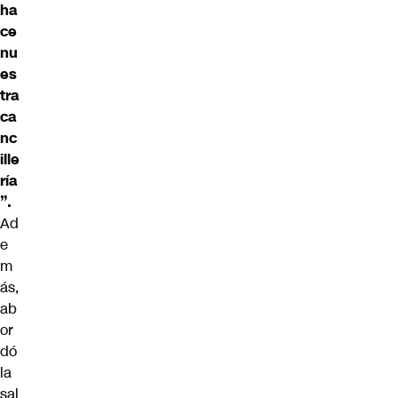
ha
ce
nu
es
tra
ca
nc
ille
ría
”.
Ad
e
m
ás,
ab
or
dó
la
sal