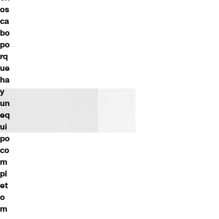
os
ca
bo
po
rq
ue
ha
y
un
eq
ui
po
co
m
pl
et
o
m