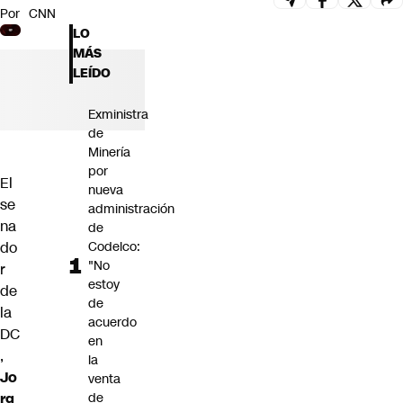
Por
CNN
Futuro 360
LO
Opinión
MÁS
LEÍDO
Exministra
de
Minería
por
El
nueva
se
administración
na
de
do
Codelco:
"No
r
estoy
de
de
la
acuerdo
DC
en
,
la
Jo
venta
rg
de