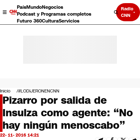
País
Mundo
Negocios
Radio
Podcast y Programas completos
CNN
Futuro 360
Cultura
Servicios
País
Mundo
Negocios
Inicio
#LODIJERONENCNN
Pizarro por salida de
Deportes
Programas completos
Insulza como agente: “No
Cultura
Servicios
hay ningún menoscabo”
Bits
CNN Data
22- 11- 2016 14:21
CNN tiempo