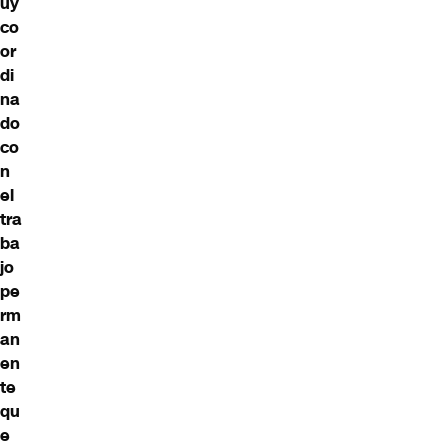
uy
co
or
di
na
do
co
n
el
tra
ba
jo
pe
rm
an
en
te
qu
e