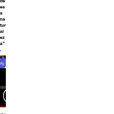
de
es
a
na
tur
al
ez
a”
.