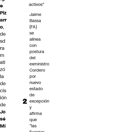
activos"
e
Piz
Jaime
arr
Bassa
o
,
(FA)
se
de
alinea
sd
con
ra
postura
m
del
ati
exministro
zó
Cordero
la
por
nuevo
de
estado
cis
de
ión
excepción
de
y
Jo
afirma
sé
que
Mi
“las