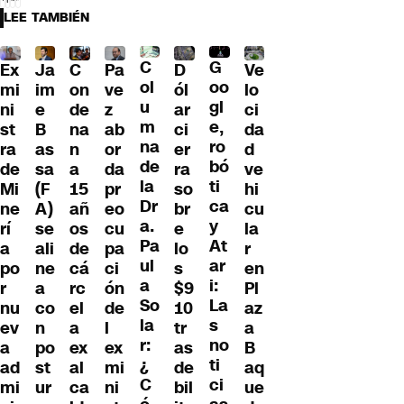
LEE TAMBIÉN
C
G
Ex
Ja
C
Pa
D
Ve
ol
oo
mi
im
on
ve
ól
lo
u
gl
ni
e
de
z
ar
ci
m
e,
st
B
na
ab
ci
da
na
ro
ra
as
n
or
er
d
de
bó
de
sa
a
da
ra
ve
la
ti
Mi
(F
15
pr
so
hi
Dr
ca
ne
A)
añ
eo
br
cu
a.
y
rí
se
os
cu
e
la
Pa
At
a
ali
de
pa
lo
r
ul
ar
po
ne
cá
ci
s
en
a
i:
r
a
rc
ón
$9
Pl
So
La
nu
co
el
de
10
az
la
s
ev
n
a
l
tr
a
r:
no
a
po
ex
ex
as
B
¿
ti
ad
st
al
mi
de
aq
C
ci
mi
ur
ca
ni
bil
ue