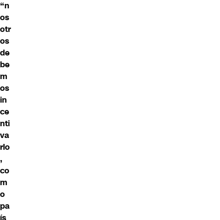
“n
os
otr
os
de
be
m
os
in
ce
nti
va
rlo
,
co
m
o
pa
ís