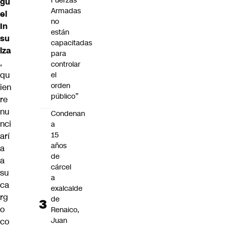
Fuerzas
gu
Armadas
el
no
In
están
su
capacitadas
lza
para
,
controlar
qu
el
orden
ien
público”
re
nu
Condenan
nci
a
15
arí
años
a
de
a
cárcel
su
a
ca
exalcalde
rg
de
o
Renaico,
Juan
co