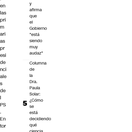
y
en
afirma
las
que
pri
el
m
Gobierno
ari
"está
as
siendo
muy
pr
audaz"
esi
de
Columna
nci
de
la
ale
Dra.
s
Paula
de
Solar:
l
¿Cómo
PS
se
.
está
En
decidiendo
qué
tor
ciencia