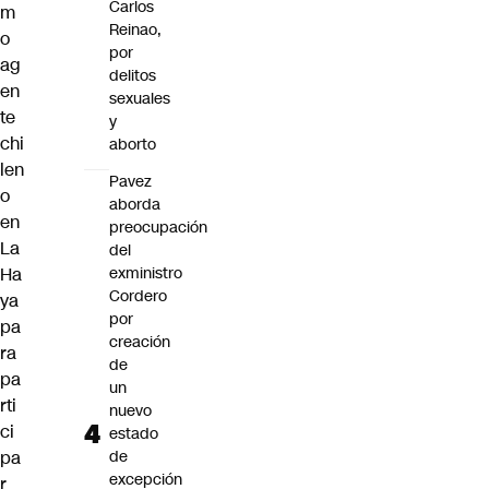
Carlos
m
Reinao,
o
por
ag
delitos
en
sexuales
te
y
chi
aborto
len
Pavez
o
aborda
en
preocupación
La
del
Ha
exministro
Cordero
ya
por
pa
creación
ra
de
pa
un
rti
nuevo
ci
estado
pa
de
excepción
r