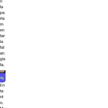
o
la
pa
rla
m
en
tar
ia
fal
an
gis
ta.
En
ta
nt
o,