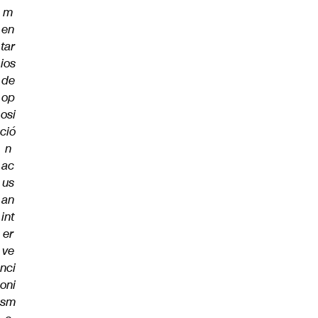
m
en
tar
ios
de
op
osi
ció
n
ac
us
an
int
er
ve
nci
oni
sm