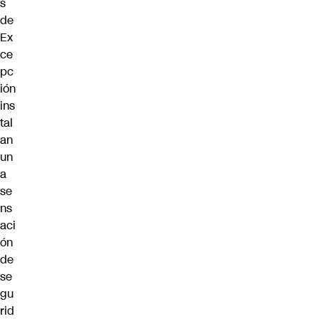
s
de
Ex
ce
pc
ión
ins
tal
an
un
a
se
ns
aci
ón
de
se
gu
rid