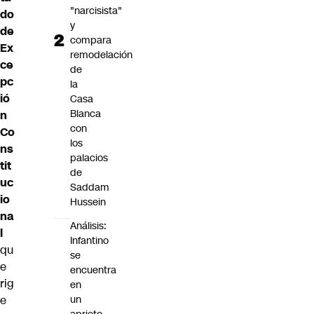
"narcisista"
do
y
de
compara
Ex
remodelación
ce
de
pc
la
ió
Casa
Blanca
n
con
Co
los
ns
palacios
tit
de
uc
Saddam
io
Hussein
na
Análisis:
l
Infantino
qu
se
e
encuentra
rig
en
e
un