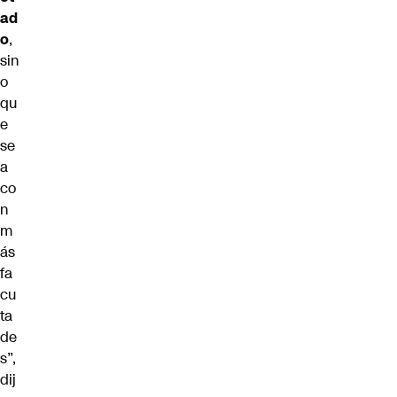
ad
o
,
sin
o
qu
e
se
a
co
n
m
ás
fa
cu
ta
de
s”,
dij