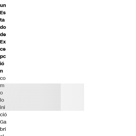
un
Es
ta
do
de
Ex
ce
pc
ió
n
co
m
o
lo
ini
ció
Ga
bri