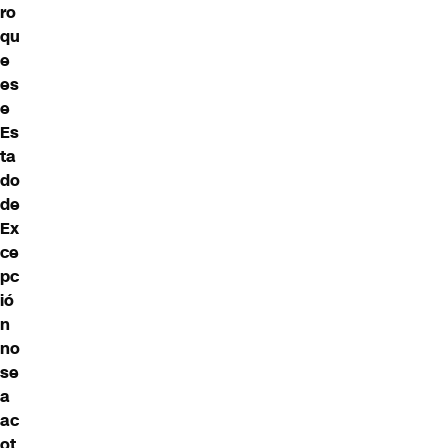
ro
qu
e
es
e
Es
ta
do
de
Ex
ce
pc
ió
n
no
se
a
ac
ot