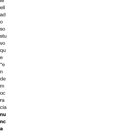
M
ell
ad
o
so
stu
vo
qu
e
“e
n
de
m
oc
ra
cia
nu
nc
a