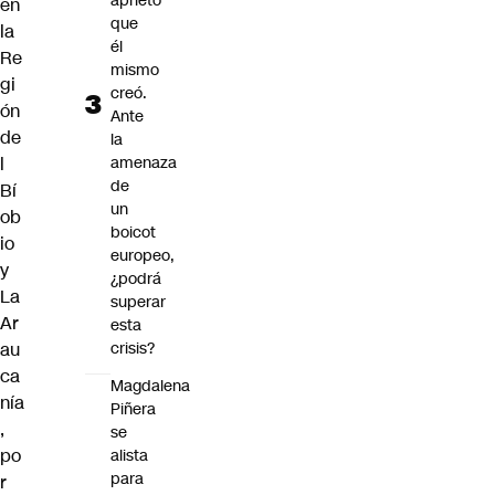
aprieto
en
que
la
él
Re
mismo
gi
creó.
ón
Ante
de
la
l
amenaza
de
Bí
un
ob
boicot
io
europeo,
y
¿podrá
La
superar
Ar
esta
au
crisis?
ca
Magdalena
nía
Piñera
,
se
po
alista
para
r