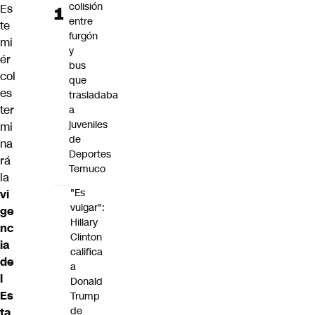
colisión
Es
entre
te
furgón
mi
y
ér
bus
col
que
es
trasladaba
ter
a
juveniles
mi
de
na
Deportes
rá
Temuco
la
"Es
vi
vulgar":
ge
Hillary
nc
Clinton
ia
califica
de
a
l
Donald
Es
Trump
de
ta