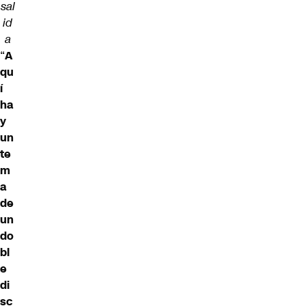
sal
id
a
“
A
qu
í
ha
y
un
te
m
a
de
un
do
bl
e
di
sc