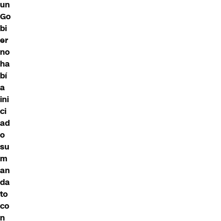
un
Go
bi
er
no
ha
bí
a
ini
ci
ad
o
su
m
an
da
to
co
n