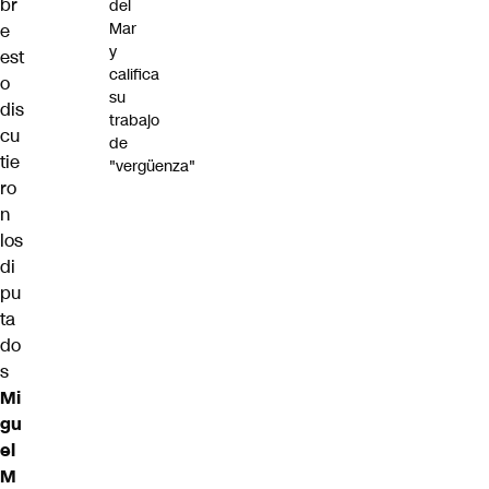
br
del
Mar
e
y
est
califica
o
su
dis
trabajo
cu
de
tie
"vergüenza"
ro
n
los
di
pu
ta
do
s
Mi
gu
el
M