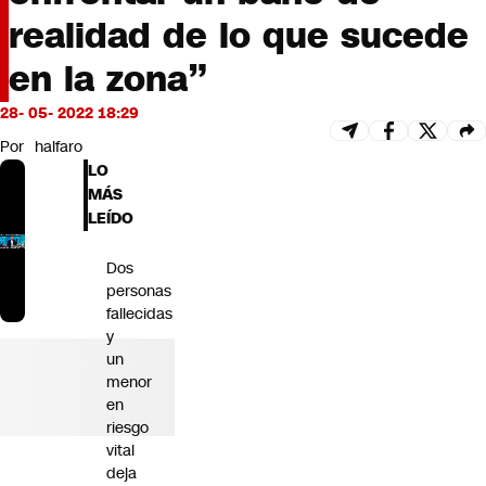
Futuro 360
realidad de lo que sucede
Opinión
en la zona”
28- 05- 2022 18:29
Por
halfaro
LO
MÁS
LEÍDO
Dos
personas
fallecidas
y
un
menor
en
riesgo
vital
deja