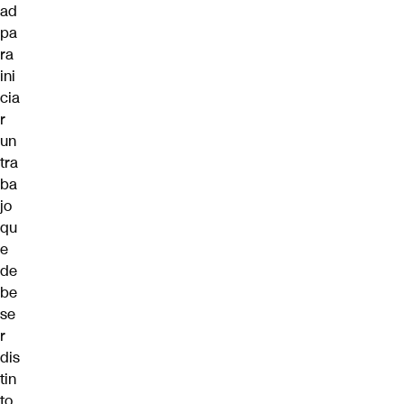
ad
pa
ra
ini
cia
r
un
tra
ba
jo
qu
e
de
be
se
r
dis
tin
to,