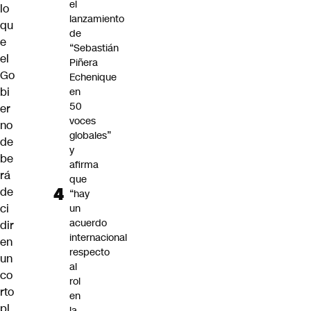
el
lo
lanzamiento
qu
de
e
“Sebastián
el
Piñera
Go
Echenique
bi
en
50
er
voces
no
globales”
de
y
be
afirma
rá
que
de
“hay
ci
un
acuerdo
dir
internacional
en
respecto
un
al
co
rol
rto
en
pl
la