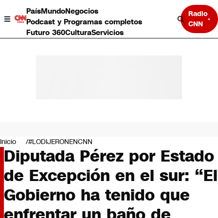
País
Mundo
Negocios
Radio
Podcast y Programas completos
CNN
Futuro 360
Cultura
Servicios
País
Mundo
Negocios
Inicio
#LODIJERONENCNN
Diputada Pérez por Estado
Deportes
Programas completos
de Excepción en el sur: “El
Cultura
Servicios
Gobierno ha tenido que
Bits
CNN Data
enfrentar un baño de
CNN tiempo