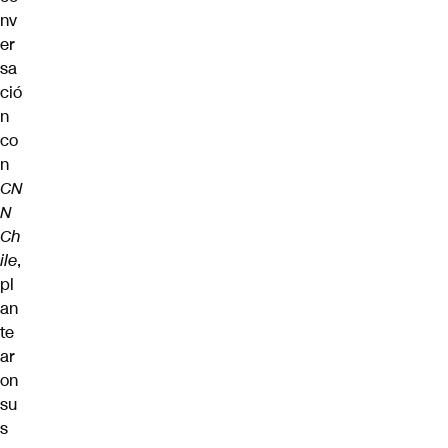
nv
er
sa
ció
n
co
n
CN
N
Ch
ile
,
pl
an
te
ar
on
su
s