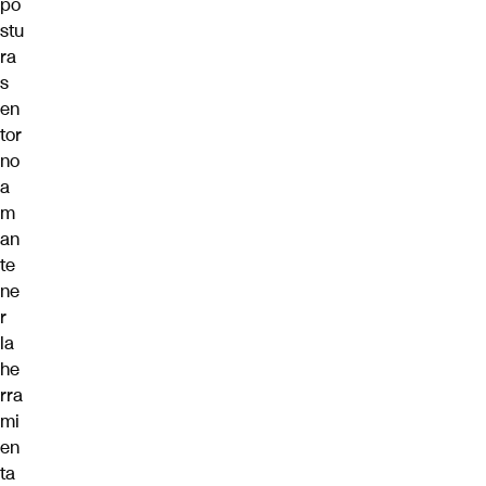
po
stu
ra
s
en
tor
no
a
m
an
te
ne
r
la
he
rra
mi
en
ta