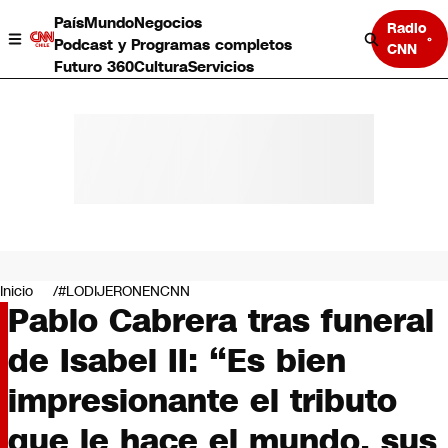
País
Mundo
Negocios
Radio
Podcast y Programas completos
CNN
Futuro 360
Cultura
Servicios
País
Mundo
Negocios
Inicio
#LODIJERONENCNN
Pablo Cabrera tras funeral
Deportes
Programas completos
de Isabel II: “Es bien
Cultura
Servicios
impresionante el tributo
Bits
CNN Data
que le hace el mundo, sus
CNN tiempo