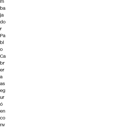
m
ba
ja
do
r
Pa
bl
o
Ca
br
er
a
as
eg
ur
ó
en
co
nv