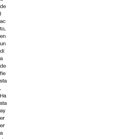
de
l
ac
to,
en
un
dí
a
de
fie
sta
.
Ha
sta
ay
er
er
a