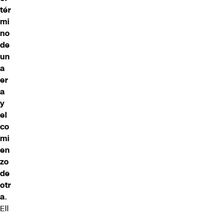
tér
mi
no
de
un
a
er
a
y
el
co
mi
en
zo
de
otr
a
.
Ell