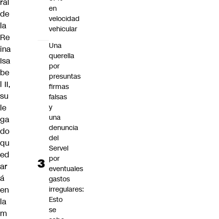
ral
en
de
velocidad
la
vehicular
Re
Una
ina
querella
Isa
por
be
presuntas
l II,
firmas
su
falsas
le
y
una
ga
denuncia
do
del
qu
Servel
ed
por
ar
eventuales
á
gastos
en
irregulares:
Esto
la
se
m