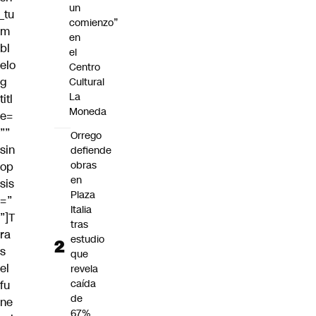
un
_tu
comienzo”
m
en
bl
el
elo
Centro
g
Cultural
La
titl
Moneda
e=
””
Orrego
sin
defiende
obras
op
en
sis
Plaza
=”
Italia
”]T
tras
ra
estudio
s
que
el
revela
caída
fu
de
ne
67%