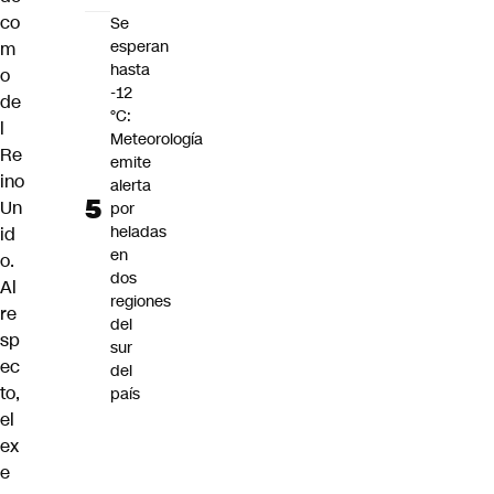
co
Se
esperan
m
hasta
o
-12
de
°C:
l
Meteorología
Re
emite
ino
alerta
Un
por
heladas
id
en
o.
dos
Al
regiones
re
del
sp
sur
ec
del
to,
país
el
ex
e