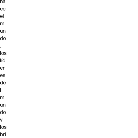
ha
ce
el
m
un
do
,
los
líd
er
es
de
l
m
un
do
y
los
bri