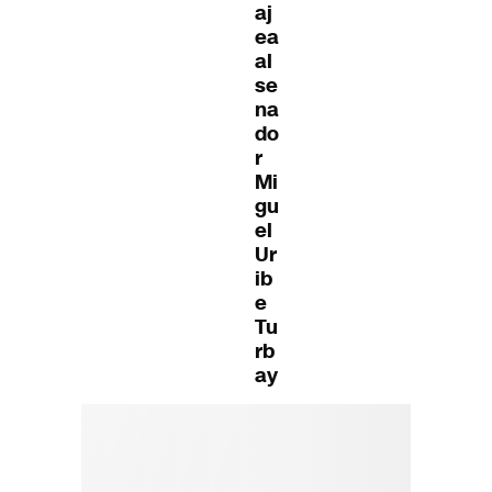
aj
ea
al
se
na
do
r
Mi
gu
el
Ur
ib
e
Tu
rb
ay