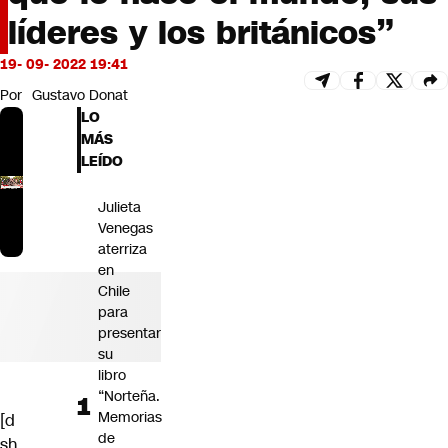
Futuro 360
líderes y los británicos”
Opinión
19- 09- 2022 19:41
Por
Gustavo Donat
LO
MÁS
LEÍDO
Julieta
Venegas
aterriza
en
Chile
para
presentar
su
libro
“Norteña.
Memorias
[d
de
sh