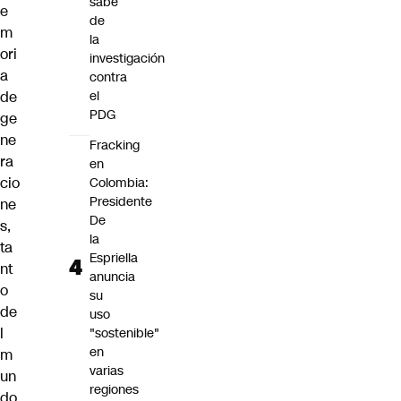
sabe
e
de
m
la
ori
investigación
a
contra
de
el
PDG
ge
ne
Fracking
ra
en
cio
Colombia:
Presidente
ne
De
s,
la
ta
Espriella
nt
anuncia
o
su
de
uso
l
"sostenible"
en
m
varias
un
regiones
do