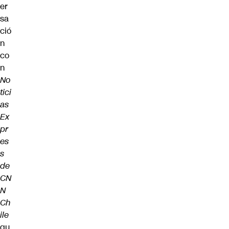
er
sa
ció
n
co
n
No
tici
as
Ex
pr
es
s
de
CN
N
Ch
ile
qu