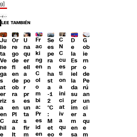
g]
LEE TAMBIÉN
Fr
C
Ju
Or
U
Se
D
G
ac
N
lie
re
na
es
e
ob
ki
C
ta
go
qu
pe
la
ie
ng
cu
Ve
de
er
ra
Es
rn
en
es
ne
fi
ell
n
pr
o
C
ti
ga
en
a
ha
iel
de
ol
on
s
de
po
st
la
Pe
o
a
at
ob
r
a
da
rú
m
ini
er
ra
pr
-1
su
an
bi
ci
riz
s
es
2
pr
un
a:
at
a
en
un
°C
im
ci
Pr
iv
en
Pl
ta
:
er
a
es
a
C
az
s
M
m
qu
id
qu
hil
a
fir
et
en
e
en
e
e
It
m
eo
sa
m