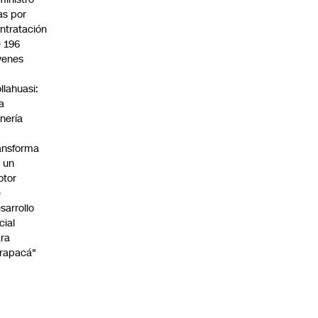
s por
ntratación
 196
venes
n
llahuasi:
a
nería
ansforma
 un
otor
e
sarrollo
cial
ra
rapacá"