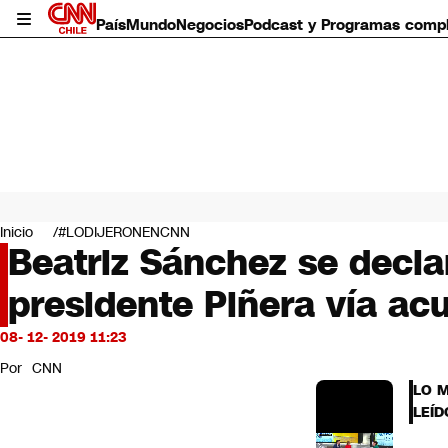
País
Mundo
Negocios
Podcast y Programas comp
País
Mundo
Inicio
#LODIJERONENCNN
Negocios
Beatriz Sánchez se decla
Deportes
presidente Piñera vía ac
Programas completos
Cultura
Servicios
08- 12- 2019 11:23
Bits
Por
CNN
CNN Data
LO 
CNN tiempo
LEÍD
Futuro 360
Opinión