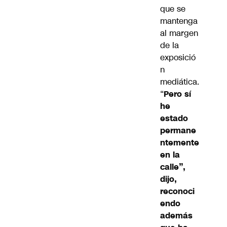
que se
mantenga
al margen
de la
exposició
n
mediática.
“
Pero sí
he
estado
permane
ntemente
en la
calle”,
dijo,
reconoci
endo
además