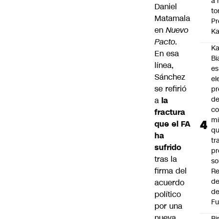
a 
Daniel
to
Matamala
Pr
en
Nuevo
Ka
Pacto
.
Ka
En esa
Bi
línea,
es
Sánchez
el
se refirió
pr
d
a
la
co
fractura
mi
que el FA
q
ha
tr
sufrido
pr
tras la
so
firma del
Re
de
acuerdo
de
político
Fu
por una
nueva
Bi