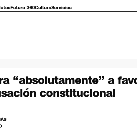
letos
Futuro 360
Cultura
Servicios
ra “absolutamente” a favor
usación constitucional
MÁS
O