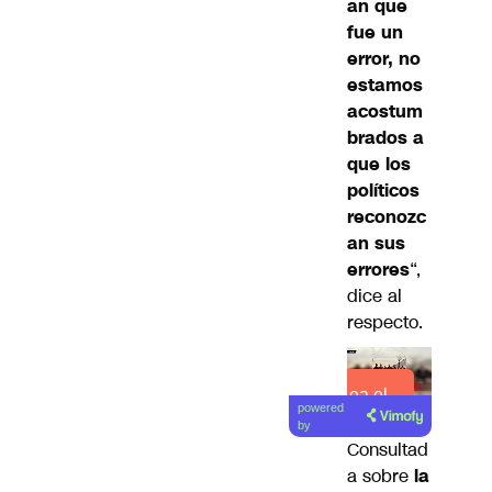
an que
fue un
error, no
estamos
acostum
brados a
que los
políticos
reconozc
an sus
errores
“,
dice al
respecto.
Lea el
powered
artículo
by
Consultad
a sobre
la