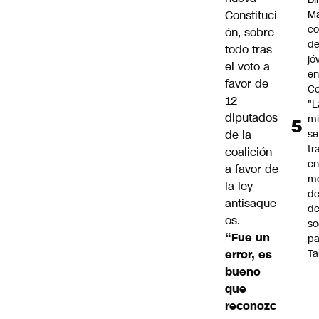
Constituci
Ma
co
ón, sobre
de
todo tras
jó
el voto a
e
favor de
Co
12
"L
diputados
mi
de la
se
tr
coalición
en
a favor de
m
la ley
d
antisaque
de
os.
so
“Fue un
pa
error, es
Ta
bueno
que
reconozc