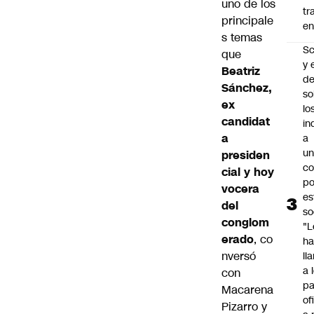
uno de los
tr
principale
en
s temas
Sc
que
y 
Beatriz
d
Sánchez,
so
ex
lo
candidat
in
a
a
un
presiden
c
cial y hoy
po
vocera
es
del
so
conglom
"L
erado
, co
ha
nversó
ll
a 
con
pa
Macarena
of
Pizarro y