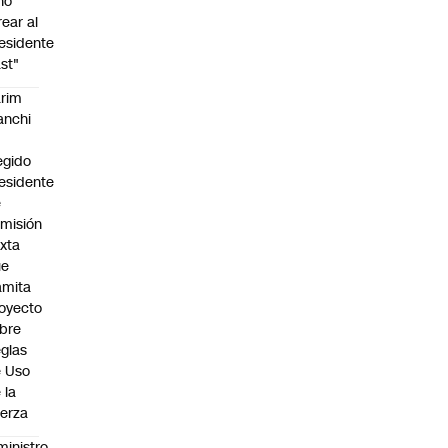
no
rear al
esidente
st"
rim
anchi
egido
esidente
e
misión
xta
ue
amita
oyecto
bre
glas
 Uso
 la
erza
ministro