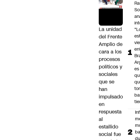
Ra
So
an
in
La unidad
"L
es
del Frente
vi
Amplio de
en
cara a los
Bra
procesos
Ar
políticos y
es
sociales
qu
que se
qu
to
han
ba
impulsado
ti
en
respuesta
In
al
m
m
estallido
ba
social fue
du