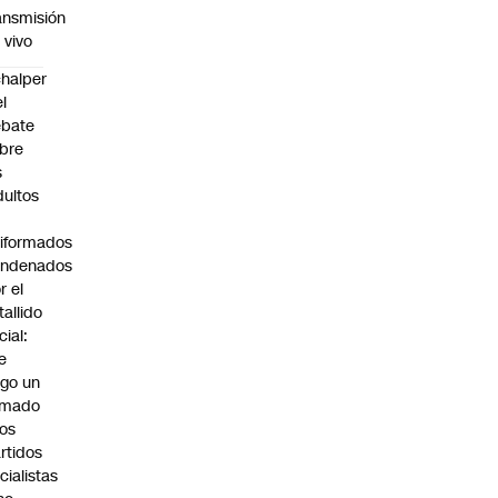
ansmisión
 vivo
halper
el
ebate
bre
s
dultos
iformados
ondenados
r el
tallido
cial:
e
go un
amado
los
rtidos
icialistas