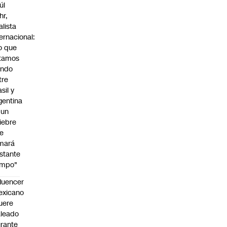
úl
hr,
alista
ternacional:
o que
tamos
endo
tre
sil y
gentina
 un
iebre
e
mará
stante
empo"
fluencer
exicano
uere
leado
rante