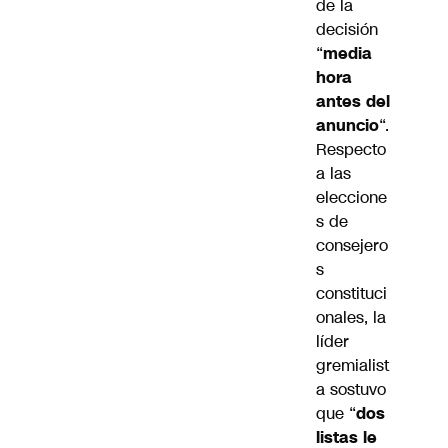
de la
decisión
“
media
hora
antes del
anuncio
“.
Respecto
a las
eleccione
s de
consejero
s
constituci
onales, la
líder
gremialist
a sostuvo
que “
dos
listas le