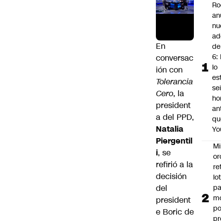
Ro
an
nu
ad
En
de
6: 
conversac
lo
ión con
es
Tolerancia
se
Cero
, la
ho
president
an
a del PPD,
qu
Natalia
Yo
Piergentil
Mi
i
, se
or
refirió a la
re
decisión
lo
del
p
m
president
po
e Boric de
pr