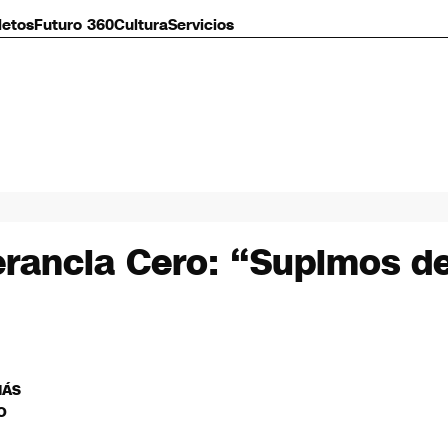
letos
Futuro 360
Cultura
Servicios
lerancia Cero: “Supimos d
MÁS
O