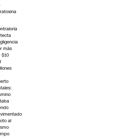
e
ratoxina
ntraloría
tecta
gligencia
r más
 $10
l
llones
n
erto
tales:
amino
taba
endo
avimentado
roto al
ismo
empo