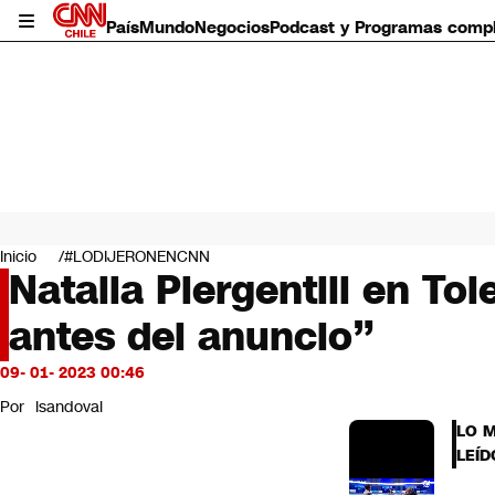
País
Mundo
Negocios
Podcast y Programas comp
País
Mundo
Inicio
#LODIJERONENCNN
Negocios
Natalia Piergentili en To
Deportes
antes del anuncio”
Programas completos
Cultura
Servicios
09- 01- 2023 00:46
Bits
Por
lsandoval
CNN Data
LO 
CNN tiempo
LEÍD
Futuro 360
Opinión