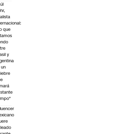
úl
hr,
alista
ternacional:
o que
stamos
endo
tre
asil y
gentina
 un
iebre
ue
omará
stante
empo"
fluencer
exicano
uere
leado
rante