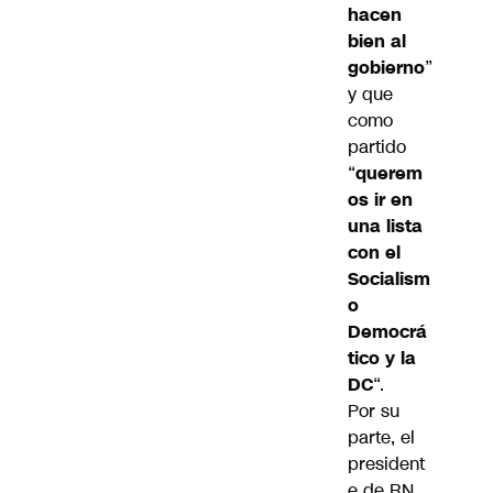
hacen
bien al
gobierno
”
y que
como
partido
“
querem
os ir en
una lista
con el
Socialism
o
Democrá
tico y la
DC
“.
Por su
parte, el
president
e de RN,