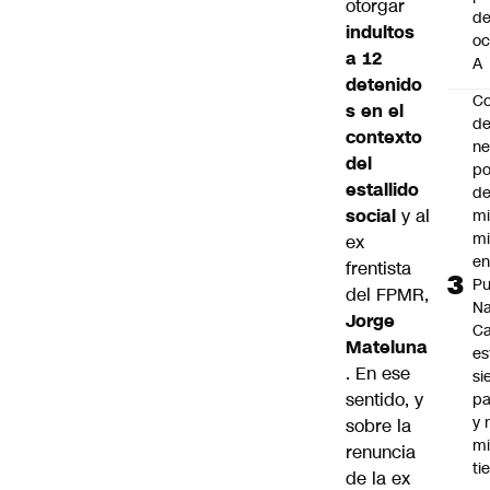
otorgar
d
indultos
oc
a 12
A
detenido
Co
s en el
de
contexto
ne
del
po
estallido
de
social
y al
mi
mi
ex
e
frentista
Pu
del FPMR,
Na
Jorge
C
Mateluna
es
. En ese
si
sentido, y
p
y 
sobre la
m
renuncia
ti
de la ex