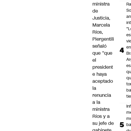
ministra
Ra
So
de
an
Justicia,
in
Marcela
"L
Ríos,
e
Piergentili
vi
señaló
en
que “que
Br
Ar
el
es
president
qu
e haya
q
aceptado
t
la
ba
renuncia
ti
a la
In
ministra
m
Ríos y a
m
su jefe de
ba
gabinete,
du