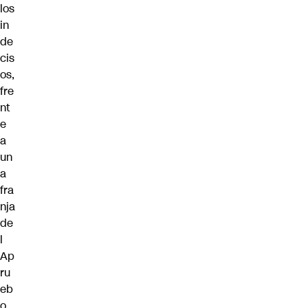
los
in
de
cis
os,
fre
nt
e
a
un
a
fra
nja
de
l
Ap
ru
eb
o