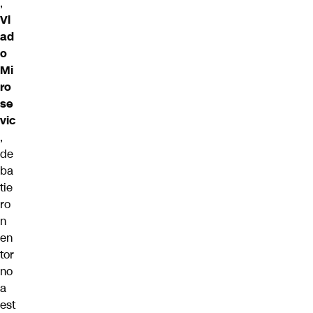
,
Vl
ad
o
Mi
ro
se
vic
,
de
ba
tie
ro
n
en
tor
no
a
est