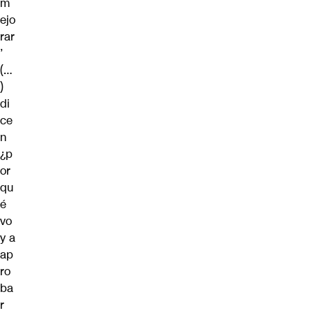
m
ejo
rar
’
(…
)
di
ce
n
¿p
or
qu
é
vo
y a
ap
ro
ba
r