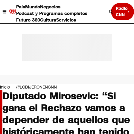
País
Mundo
Negocios
Radio
Podcast y Programas completos
CNN
Futuro 360
Cultura
Servicios
País
Mundo
Negocios
Inicio
#LODIJERONENCNN
Diputado Mirosevic: “Si
Deportes
Programas completos
gana el Rechazo vamos a
Cultura
Servicios
depender de aquellos que
Bits
CNN Data
históricamente han tenido
CNN tiempo