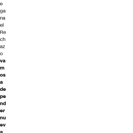
e
ga
na
el
Re
ch
az
o
va
m
os
a
de
pe
nd
er
nu
ev
a