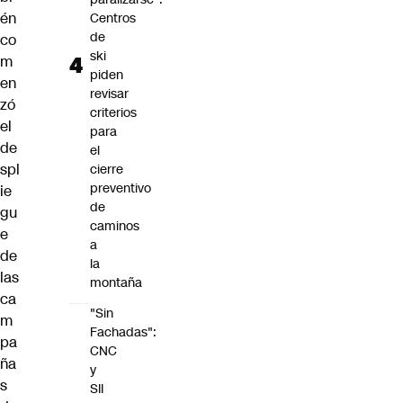
én
Centros
de
co
ski
m
piden
en
revisar
zó
criterios
el
para
de
el
spl
cierre
preventivo
ie
de
gu
caminos
e
a
de
la
las
montaña
ca
"Sin
m
Fachadas":
pa
CNC
ña
y
s
SII