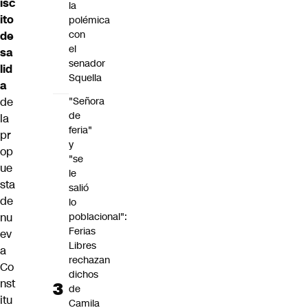
isc
la
ito
polémica
con
de
el
sa
senador
lid
Squella
a
de
"Señora
de
la
feria"
pr
y
op
"se
ue
le
sta
salió
de
lo
nu
poblacional":
Ferias
ev
Libres
a
rechazan
Co
dichos
nst
de
itu
Camila