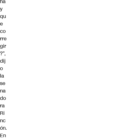
ha
y
qu
e
co
rre
gir
?”,
dij
o
la
se
na
do
ra
Ri
nc
ón.
En