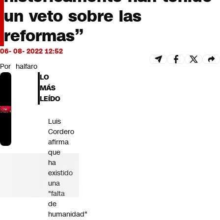
Futuro 360
un veto sobre las
Opinión
reformas”
06- 08- 2022 12:52
Por
halfaro
LO
MÁS
LEÍDO
Luis
Cordero
afirma
que
ha
existido
una
"falta
de
humanidad"