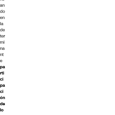
an
do
en
la
de
ter
mi
na
nt
e
pa
rti
ci
pa
ci
ón
de
lo