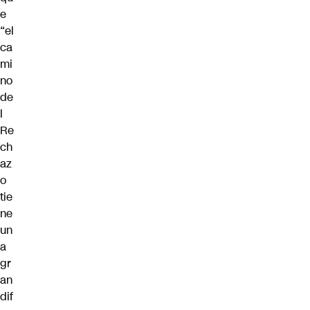
e
“el
ca
mi
no
de
l
Re
ch
az
o
tie
ne
un
a
gr
an
dif