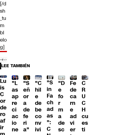
[/d
sh
_tu
m
bl
elo
g]
LEE TAMBIÉN
Lu
"S
"L
"S
"C
"D
Fe
C
is
in
as
eñ
hil
e
de
R
C
Fa
ap
or
e
fo
ca
U
or
ch
re
a
de
r
rn
C
de
ad
ci
de
be
m
e
H
ro
as
ac
fe
co
a
ad
cu
af
":
io
ri
nv
de
vi
es
ir
C
ne
a"
ivi
sc
er
ti
m