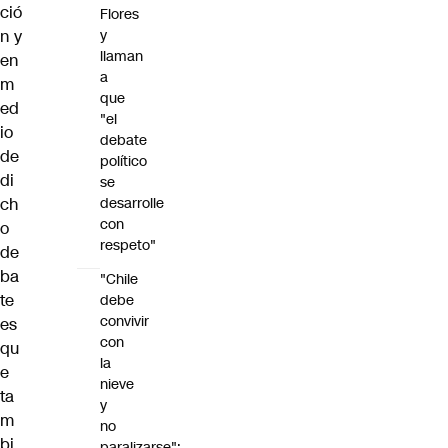
ció
Flores
n y
y
llaman
en
a
m
que
ed
"el
io
debate
de
político
di
se
ch
desarrolle
con
o
respeto"
de
ba
"Chile
te
debe
convivir
es
con
qu
la
e
nieve
ta
y
m
no
bi
paralizarse":