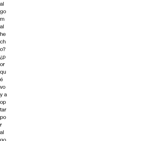
al
go
m
al
he
ch
o?
¿p
or
qu
é
vo
y a
op
tar
po
r
al
go