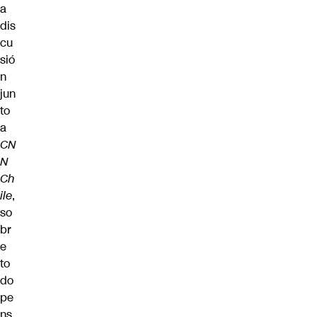
a
dis
cu
sió
n
jun
to
a
CN
N
Ch
ile
,
so
br
e
to
do
pe
ns