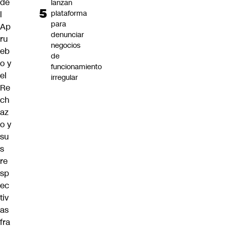
de
lanzan
plataforma
l
para
Ap
denunciar
ru
negocios
eb
de
o y
funcionamiento
el
irregular
Re
ch
az
o y
su
s
re
sp
ec
tiv
as
fra