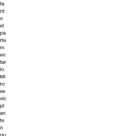
ta
nt
o
el
pa
rla
m
en
tar
io
Mi
ro
se
vic
pl
an
te
ó
qu