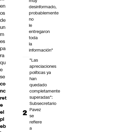
muy
en
desinformado,
os
probablemente
no
de
le
un
entregaron
m
toda
es
la
pa
información"
ra
"Las
qu
apreciaciones
e
políticas ya
se
han
co
quedado
nc
completamente
superadas":
ret
Subsecretario
e
Pavez
el
se
pl
refiere
eb
a