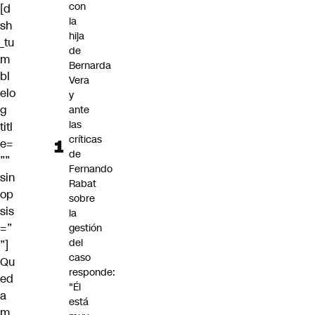
con
[d
la
sh
hija
_tu
de
m
Bernarda
bl
Vera
elo
y
g
ante
las
titl
críticas
e=
de
””
Fernando
sin
Rabat
op
sobre
sis
la
=”
gestión
del
”]
caso
Qu
responde:
ed
"Él
a
está
m