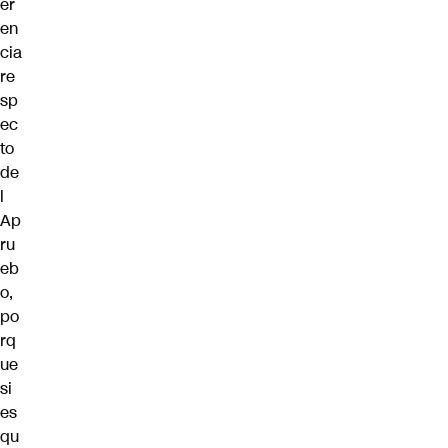
er
en
cia
re
sp
ec
to
de
l
Ap
ru
eb
o,
po
rq
ue
si
es
qu