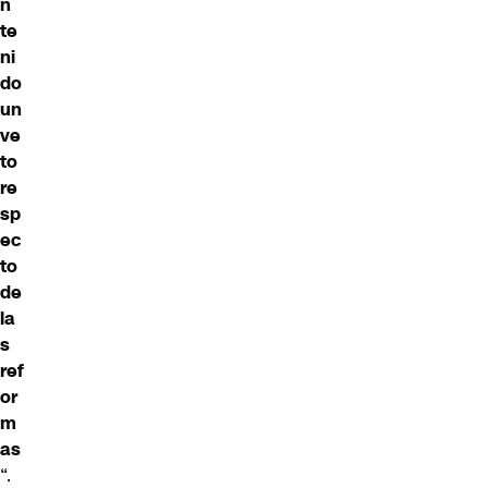
n
te
ni
do
un
ve
to
re
sp
ec
to
de
la
s
ref
or
m
as
“.