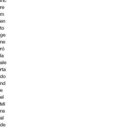
inc
re
m
en
to
ge
ne
ró
la
ale
rta
do
nd
e
el
Mi
ns
al
de