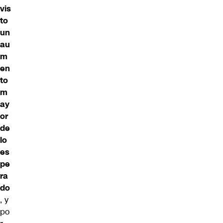
vis
to
un
au
m
en
to
m
ay
or
de
lo
es
pe
ra
do
, y
po