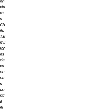
en
via
rá
a
Ch
ile
1,6
mil
lon
es
de
va
cu
na
s
co
ntr
a
el