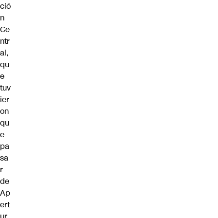
ció
n
Ce
ntr
al,
qu
e
tuv
ier
on
qu
e
pa
sa
r
de
Ap
ert
ur