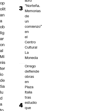
libro
op
“Norteña.
olit
Memorias
an
de
a
un
ob
comienzo”
en
lig
el
ar
Centro
on
Cultural
al
La
Mi
Moneda
nis
Orrego
ter
defiende
io
obras
de
en
Sa
Plaza
lu
Italia
tras
d
estudio
a
que
to