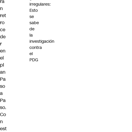
rá
irregulares:
n
Esto
ret
se
ro
sabe
de
ce
la
de
investigación
r
contra
en
el
el
PDG
pl
an
Pa
so
a
Pa
so.
Co
n
est