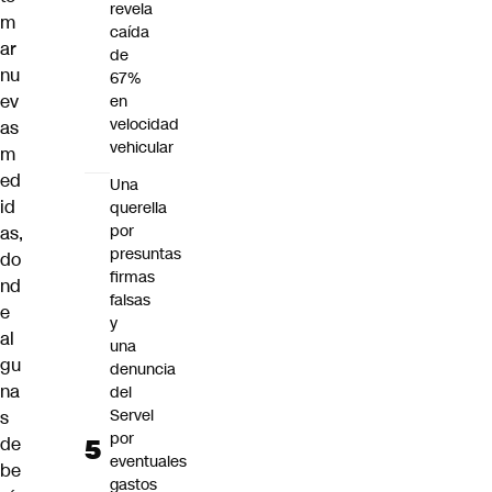
revela
m
caída
ar
de
nu
67%
ev
en
velocidad
as
vehicular
m
ed
Una
id
querella
por
as,
presuntas
do
firmas
nd
falsas
e
y
al
una
gu
denuncia
na
del
Servel
s
por
de
eventuales
be
gastos