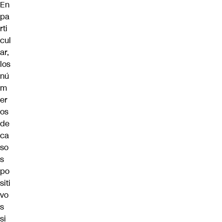
En
pa
rti
cul
ar,
los
nú
m
er
os
de
ca
so
s
po
siti
vo
s
si