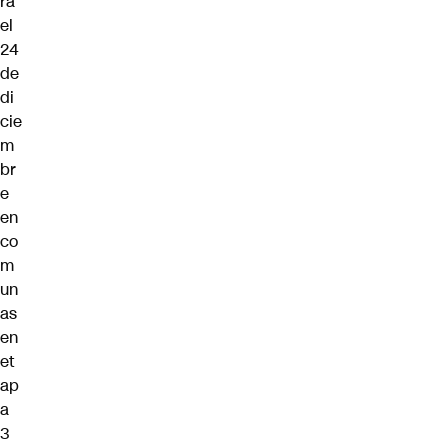
ra
el
24
de
di
cie
m
br
e
en
co
m
un
as
en
et
ap
a
3