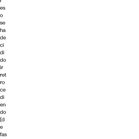
r
es
o
se
ha
de
ci
di
do
ir
ret
ro
ce
di
en
do
(d
e
fas