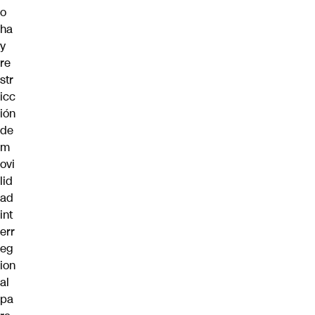
o
ha
y
re
str
icc
ión
de
m
ovi
lid
ad
int
err
eg
ion
al
pa