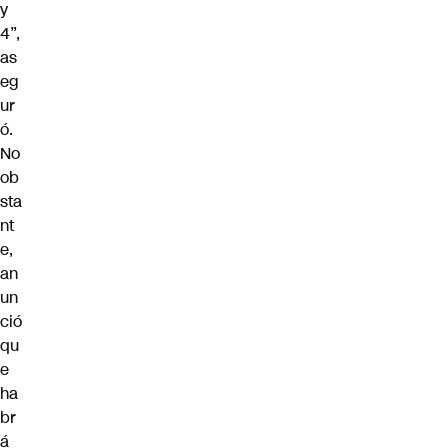
y
4”,
as
eg
ur
ó.
No
ob
sta
nt
e,
an
un
ció
qu
e
ha
br
á