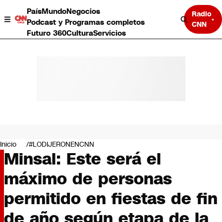
País
Mundo
Negocios
Radio
Podcast y Programas completos
CNN
Futuro 360
Cultura
Servicios
País
Mundo
Negocios
Inicio
#LODIJERONENCNN
Minsal: Este será el
Deportes
Programas completos
máximo de personas
Cultura
Servicios
permitido en fiestas de fin
Bits
CNN Data
de año según etapa de la
CNN tiempo