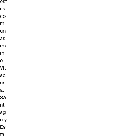
est
as
co
m
un
as
co
m
o
Vit
ac
ur
a,
Sa
nti
ag
o y
Es
ta