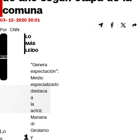
Futuro 360
comuna
Opinión
03- 12- 2020 20:01
Por
CNN
LO
MÁS
LEÍDO
“Genera
expectación”:
Medio
especializado
destaca
a
la
actriz
Mariana
di
Girolamo
Lo
y
s