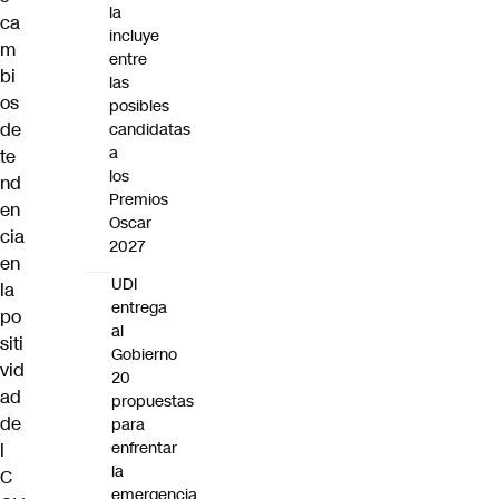
la
ca
incluye
m
entre
bi
las
os
posibles
de
candidatas
a
te
los
nd
Premios
en
Oscar
cia
2027
en
UDI
la
entrega
po
al
siti
Gobierno
vid
20
ad
propuestas
de
para
enfrentar
l
la
C
emergencia