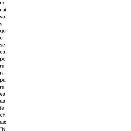
m
asi
vo
s
qu
e
se
es
pe
ra
n
pa
ra
es
as
fe
ch
as:
“N