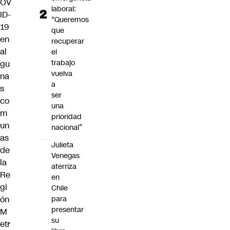
OV
laboral:
ID-
“Queremos
19
que
en
recuperar
al
el
trabajo
gu
vuelva
na
a
s
ser
co
una
m
prioridad
un
nacional”
as
Julieta
de
Venegas
la
aterriza
Re
en
gi
Chile
ón
para
presentar
M
su
etr