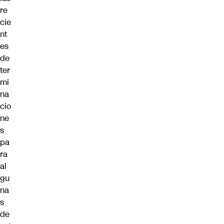
re
cie
nt
es
de
ter
mi
na
cio
ne
s
pa
ra
al
gu
na
s
de