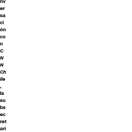
nv
er
sa
ci
ón
co
n
C
N
N
Ch
ile
,
la
su
bs
ec
ret
ari