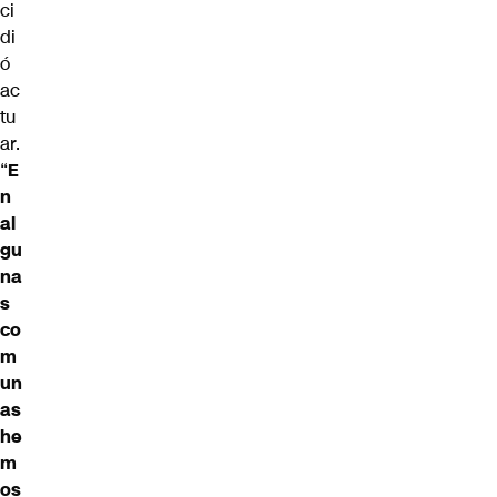
ci
di
ó
ac
tu
ar.
“
E
n
al
gu
na
s
co
m
un
as
he
m
os