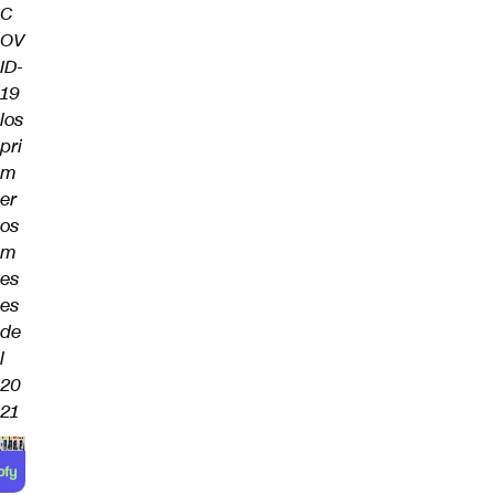
C
OV
ID-
19
los
pri
m
er
os
m
es
es
de
l
20
21