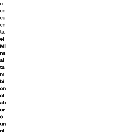
o
en
cu
en
ta,
el
Mi
ns
al
ta
m
bi
én
el
ab
or
ó
un
pl