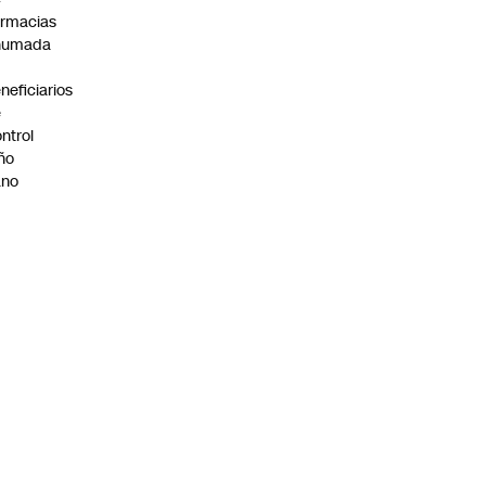
rmacias
humada
neficiarios
e
ntrol
ño
ano