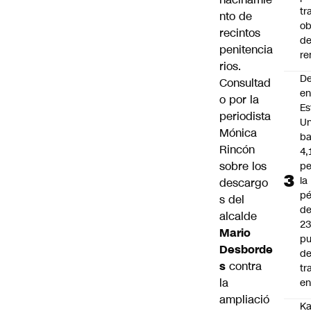
tr
nto de
ob
recintos
d
penitencia
re
rios.
D
Consultad
e
o por la
Es
periodista
Un
Mónica
ba
Rincón
4,
sobre los
pe
la
descargo
pé
s del
d
alcalde
2
Mario
pu
Desborde
d
s
contra
tr
la
en
ampliació
Ka