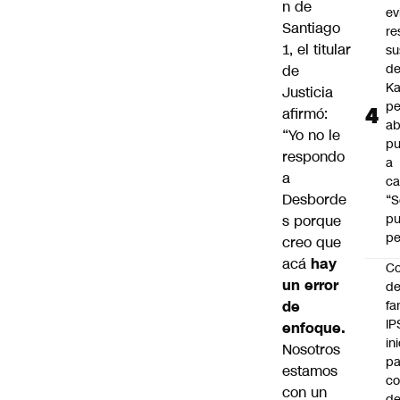
n de
ev
Santiago
re
1, el titular
su
de
de
Ka
Justicia
pe
afirmó:
ab
“Yo no le
pu
respondo
a
a
ca
Desborde
“S
p
s porque
pe
creo que
acá
hay
Co
un error
de
de
fa
IP
enfoque.
in
Nosotros
pa
estamos
c
con un
d