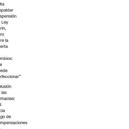
ita
spaldar
spensión
 Ley
rin,
ro
re la
erta
mbios:
e
uede
rfeccionar”
lusión
 las
rmacias:
S
icia
go de
ompensaciones
e