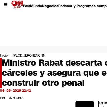
País
Mundo
Negocios
Podcast y Programas comp
País
Mundo
Inicio
#LODIJERONENCNN
Negocios
Ministro Rabat descarta
Deportes
cárceles y asegura que e
Programas completos
Cultura
construir otro penal
Servicios
Bits
04- 06- 2026 22:42
CNN Data
CNN tiempo
Por
CNN Chile
Futuro 360
LO 
Opinión