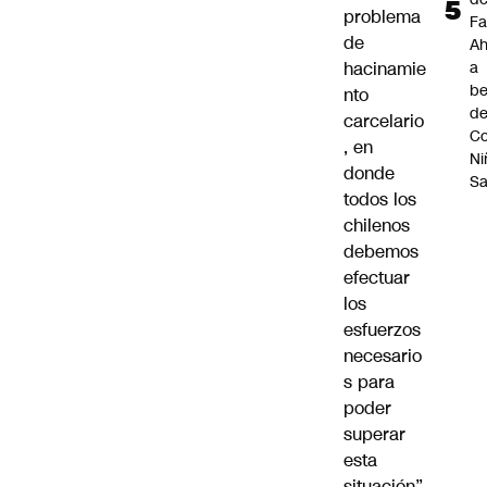
problema
Fa
de
A
hacinamie
a
be
nto
d
carcelario
Co
, en
Ni
donde
S
todos los
chilenos
debemos
efectuar
los
esfuerzos
necesario
s para
poder
superar
esta
situación”.