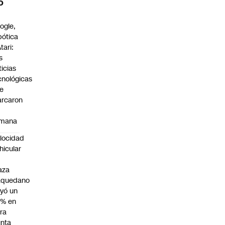
O
ogle,
bótica
tari:
s
ticias
cnológicas
e
rcaron
mana
locidad
hicular
n
aza
aquedano
yó un
7% en
ra
nta