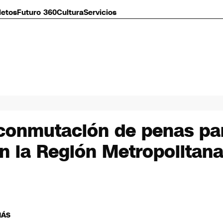
letos
Futuro 360
Cultura
Servicios
 conmutación de penas pa
n la Región Metropolitana
MÁS