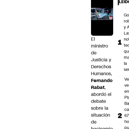
LEÍD
Go
ro
y A
La
El
no
te
ministro
qu
de
ma
Justicia y
la
Derechos
se
Humanos,
Ve
Fernando
ve
Rabat
,
e
abordó el
Pl
debate
B
sobre la
ca
situación
6
de
ho
pu
hacinamie