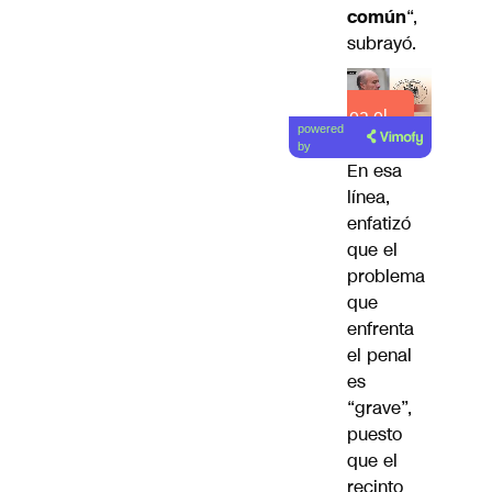
común
“,
subrayó.
Lea el
powered
artículo
by
En esa
línea,
enfatizó
que el
problema
que
enfrenta
el penal
es
“grave”,
puesto
que el
recinto