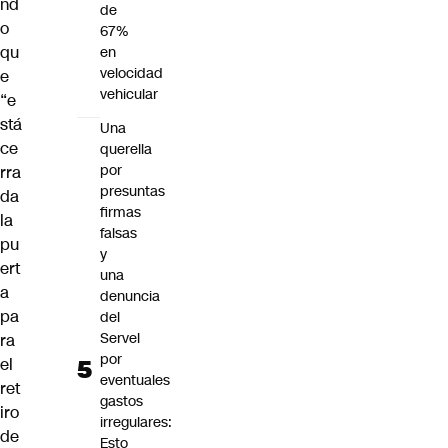
nd
de
o
67%
qu
en
velocidad
e
vehicular
“e
stá
Una
ce
querella
por
rra
presuntas
da
firmas
la
falsas
pu
y
ert
una
a
denuncia
pa
del
Servel
ra
por
el
eventuales
ret
gastos
iro
irregulares:
de
Esto