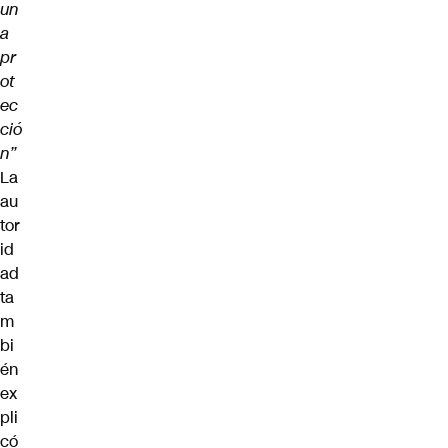
un
a
pr
ot
ec
ció
n”
La
au
tor
id
ad
ta
m
bi
én
ex
pli
có