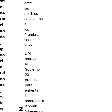
str
entre
o
las
de
posibles
Ha
candidatas
a
ci
los
en
Premios
da
Oscar
,
2027
Ig
UDI
na
entrega
ci
al
o
Gobierno
Bri
20
on
propuestas
es
para
enfrentar
,
la
de
emergencia
fe
laboral:
nd
“Queremos