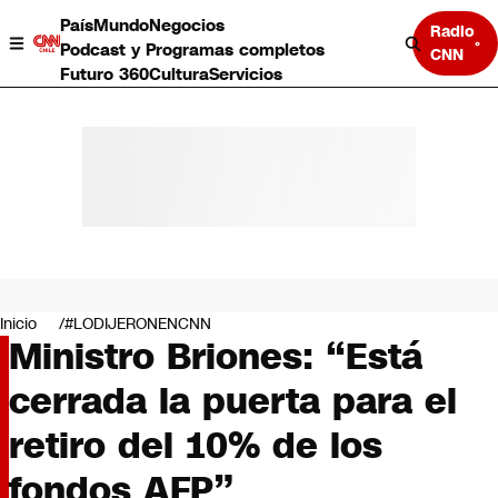
País
Mundo
Negocios
Radio
Podcast y Programas completos
CNN
Futuro 360
Cultura
Servicios
País
Mundo
Negocios
Inicio
#LODIJERONENCNN
Ministro Briones: “Está
Deportes
Programas completos
cerrada la puerta para el
Cultura
Servicios
retiro del 10% de los
Bits
CNN Data
fondos AFP”
CNN tiempo