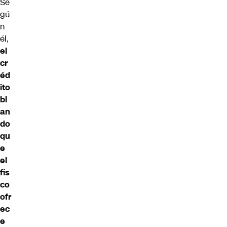
Se
gú
n
él,
el
cr
éd
ito
bl
an
do
qu
e
el
fis
co
ofr
ec
e