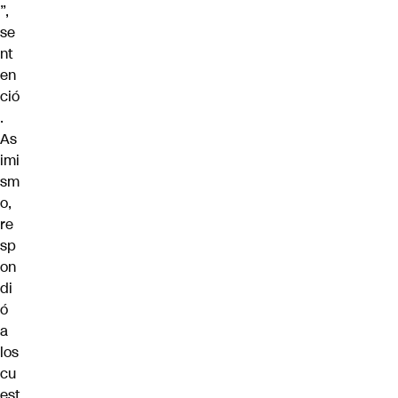
”,
se
nt
en
ció
.
As
imi
sm
o,
re
sp
on
di
ó
a
los
cu
est