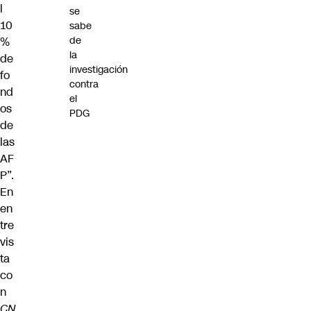
l
se
10
sabe
de
%
la
de
investigación
fo
contra
nd
el
os
PDG
de
las
AF
P”.
En
en
tre
vis
ta
co
n
CN