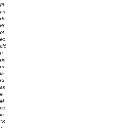
Pl
an
de
Pr
ot
ec
ció
n
pa
ra
la
Cl
as
e
M
ed
ia:
“S