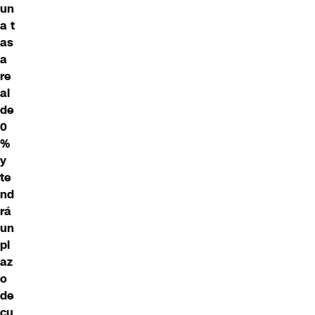
un
a
t
as
a
re
al
de
0
%
y
te
nd
rá
un
pl
az
o
de
cu