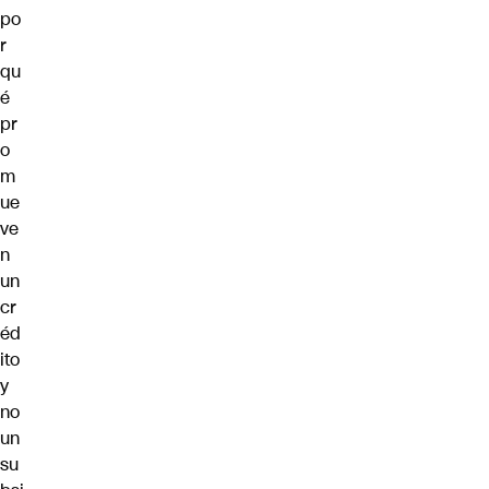
po
r
qu
é
pr
o
m
ue
ve
n
un
cr
éd
ito
y
no
un
su