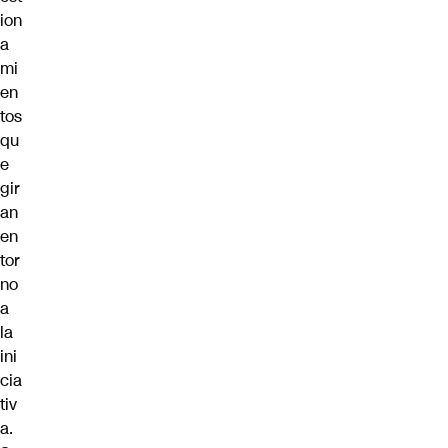
ion
a
mi
en
tos
qu
e
gir
an
en
tor
no
a
la
ini
cia
tiv
a.