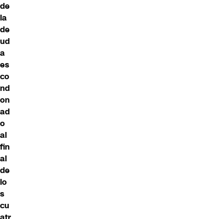
de
la
de
ud
a
es
co
nd
on
ad
o
al
fin
al
de
lo
s
cu
atr