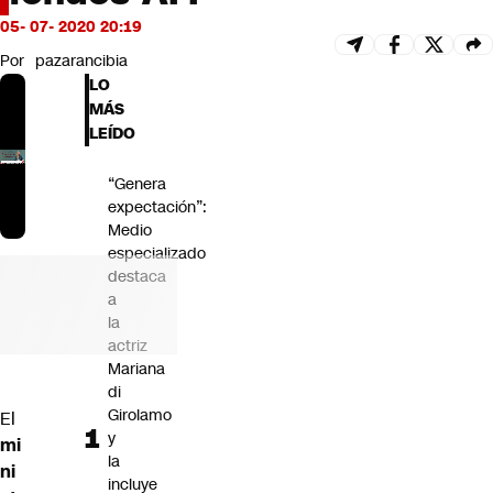
Futuro 360
05- 07- 2020 20:19
Opinión
Por
pazarancibia
LO
MÁS
LEÍDO
“Genera
expectación”:
Medio
especializado
destaca
a
la
actriz
Mariana
di
Girolamo
El
y
mi
la
ni
incluye