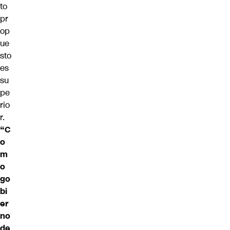
to
pr
op
ue
sto
es
su
pe
rio
r.
“C
o
m
o
go
bi
er
no
de