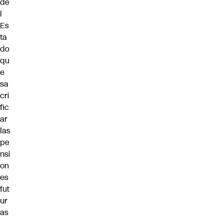
de
l
Es
ta
do
qu
e
sa
cri
fic
ar
las
pe
nsi
on
es
fut
ur
as