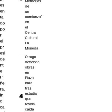
Memorias
es
de
en
un
ta
comienzo”
en
do
el
po
Centro
r
Cultural
el
La
pr
Moneda
esi
Orrego
de
defiende
nt
obras
e
en
Pi
Plaza
ñe
Italia
tras
ra,
estudio
in
que
di
revela
ca
caída