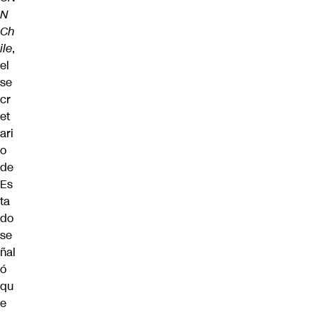
N
Ch
ile
,
el
se
cr
et
ari
o
de
Es
ta
do
se
ñal
ó
qu
e