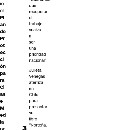
ió
que
el
recuperar
Pl
el
trabajo
an
vuelva
de
a
Pr
ser
ot
una
ec
prioridad
ci
nacional”
ón
Julieta
pa
Venegas
ra
aterriza
Cl
en
as
Chile
e
para
presentar
M
su
ed
libro
ia
“Norteña.
pr