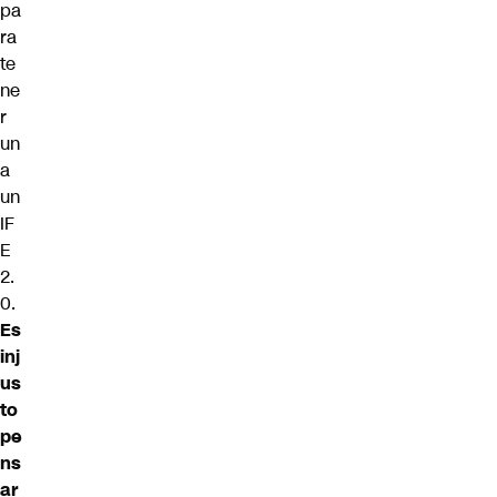
pa
ra
te
ne
r
un
a
un
IF
E
2.
0.
Es
inj
us
to
pe
ns
ar