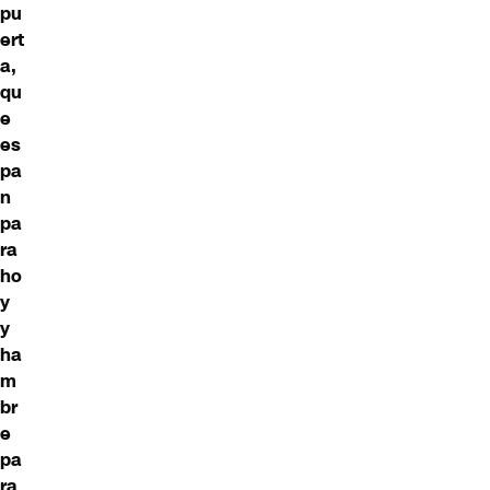
pu
ert
a,
qu
e
es
pa
n
pa
ra
ho
y
y
ha
m
br
e
pa
ra