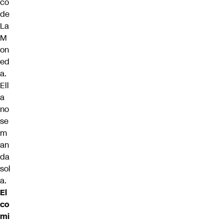
co
de
La
M
on
ed
a.
Ell
a
no
se
m
an
da
sol
a.
El
co
mi