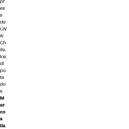
pr
es
s
de
CN
N
Ch
ile
,
los
di
pu
ta
do
s
M
ar
co
s
Ila