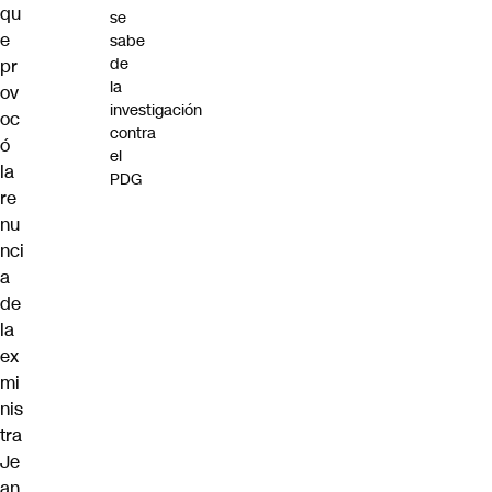
qu
se
e
sabe
de
pr
la
ov
investigación
oc
contra
ó
el
la
PDG
re
nu
nci
a
de
la
ex
mi
nis
tra
Je
an