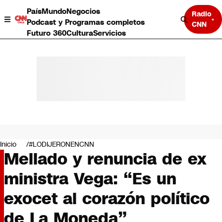
País
Mundo
Negocios
Radio
Podcast y Programas completos
CNN
Futuro 360
Cultura
Servicios
País
Mundo
Negocios
Inicio
#LODIJERONENCNN
Mellado y renuncia de ex
Deportes
Programas completos
ministra Vega: “Es un
Cultura
Servicios
exocet al corazón político
Bits
CNN Data
de La Moneda”
CNN tiempo