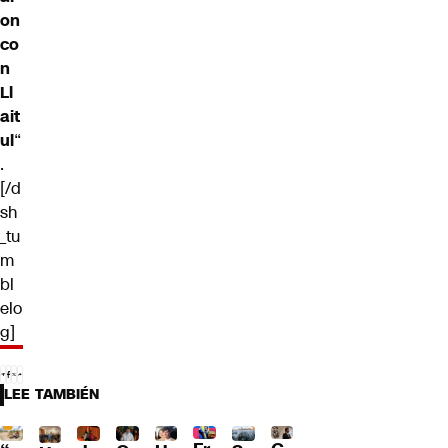
on
co
n
Ll
ait
ul
“
.
[/d
sh
_tu
m
bl
elo
g]
LEE TAMBIÉN