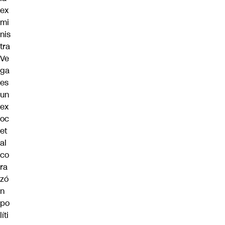
ex
mi
nis
tra
Ve
ga
es
un
ex
oc
et
al
co
ra
zó
n
po
líti