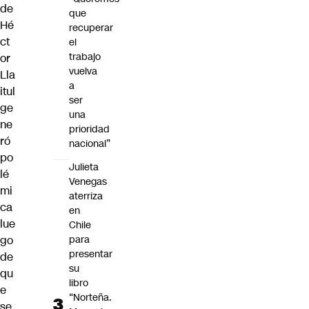
de
que
Hé
recuperar
ct
el
trabajo
or
vuelva
Lla
a
itul
ser
ge
una
ne
prioridad
ró
nacional”
po
Julieta
lé
Venegas
mi
aterriza
ca
en
lue
Chile
go
para
presentar
de
su
qu
libro
e
“Norteña.
se