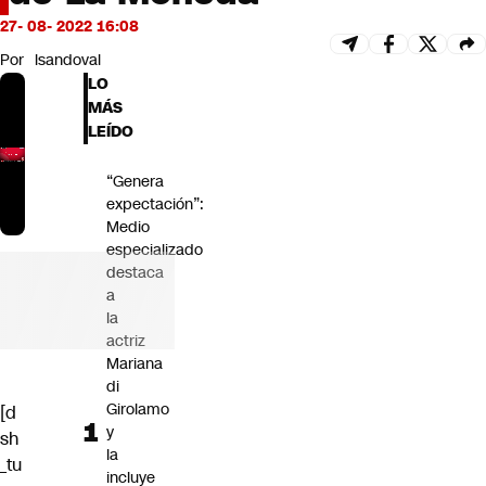
Futuro 360
27- 08- 2022 16:08
Opinión
Por
lsandoval
LO
MÁS
LEÍDO
“Genera
expectación”:
Medio
especializado
destaca
a
la
actriz
Mariana
di
Girolamo
[d
y
sh
la
_tu
incluye