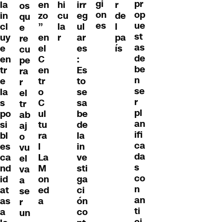
gi
pr
la
en
hi
irr
r
os
on
op
in
zo
cu
eg
de
qu
es
ue
cl
”
la
ul
l
e
st
uy
en
r
ar
pa
re
as
e
el
es
ís
cu
de
en
C
:
pe
be
tr
en
Es
ra
n
e
tr
to
r
se
la
o
se
el
r
s
C
sa
tr
pl
po
ul
be
ab
an
si
tu
de
aj
ifi
bl
ra
la
o
ca
es
l
in
vu
da
ca
La
ve
el
s
nd
M
sti
va
co
id
on
ga
a
n
at
ed
ci
se
an
as
a
ón
r
ti
a
co
un
ci