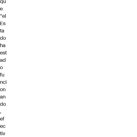
qu
e
“el
Es
ta
do
ha
est
ad
o
fu
nci
on
an
do
,
ef
ec
tiv