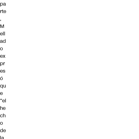
pa
rte
,
M
ell
ad
o
ex
pr
es
ó
qu
e
“el
he
ch
o
de
la