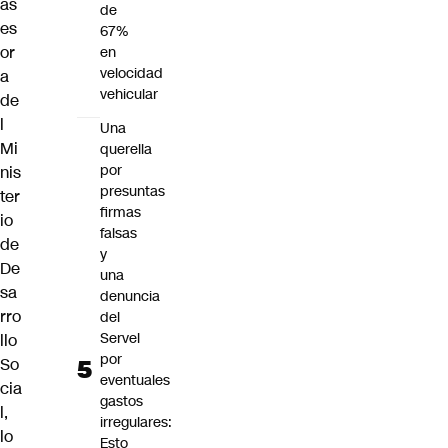
as
de
es
67%
or
en
velocidad
a
vehicular
de
l
Una
Mi
querella
por
nis
presuntas
ter
firmas
io
falsas
de
y
De
una
sa
denuncia
rro
del
Servel
llo
por
So
eventuales
cia
gastos
l,
irregulares:
lo
Esto