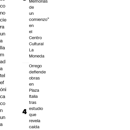
Memorias
co
de
no
un
cie
comienzo”
en
ra
el
un
Centro
a
Cultural
lla
La
m
Moneda
ad
Orrego
a
defiende
tel
obras
ef
en
óni
Plaza
ca
Italia
tras
co
estudio
n
que
un
revela
a
caída