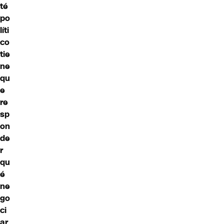
té
po
líti
co
tie
ne
qu
e
re
sp
on
de
r
qu
é
ne
go
ci
ar