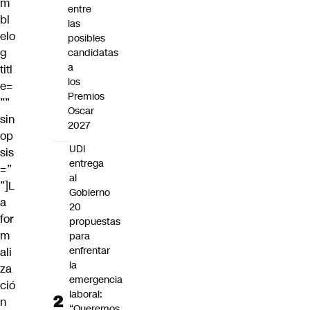
m
entre
bl
las
elo
posibles
g
candidatas
a
titl
los
e=
Premios
””
Oscar
sin
2027
op
UDI
sis
entrega
=”
al
”]L
Gobierno
a
20
for
propuestas
m
para
enfrentar
ali
la
za
emergencia
ció
laboral:
n
“Queremos