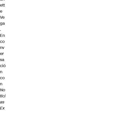
ett
e
Ve
ga
.
En
co
nv
er
sa
ció
n
co
n
No
tici
as
Ex