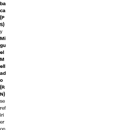
ba
ca
(P
S)
y
Mi
gu
el
M
ell
ad
o
(R
N)
se
ref
iri
er
on