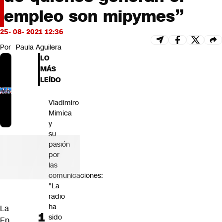
Futuro 360
empleo son mipymes”
Opinión
25- 08- 2021 12:36
Por
Paula Aguilera
LO
MÁS
LEÍDO
Vladimiro
Mimica
y
su
pasión
por
las
comunicaciones:
"La
radio
ha
La
sido
En