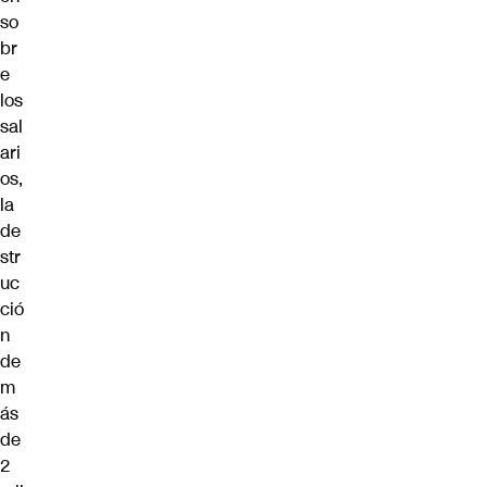
so
br
e
los
sal
ari
os,
la
de
str
uc
ció
n
de
m
ás
de
2