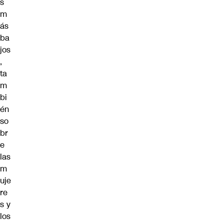
s
m
ás
ba
jos
,
ta
m
bi
én
so
br
e
las
m
uje
re
s y
los