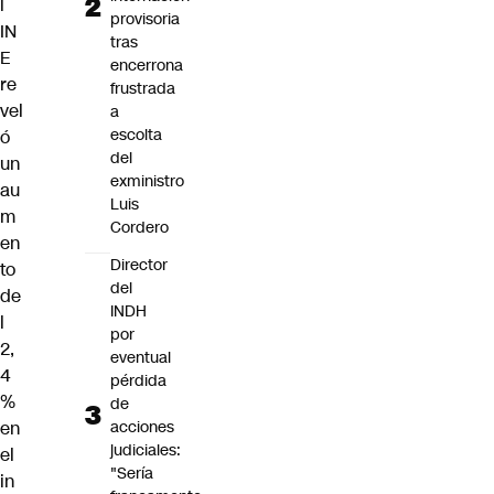
l
provisoria
IN
tras
E
encerrona
re
frustrada
vel
a
escolta
ó
del
un
exministro
au
Luis
m
Cordero
en
Director
to
del
de
INDH
l
por
2,
eventual
4
pérdida
%
de
en
acciones
judiciales:
el
"Sería
in