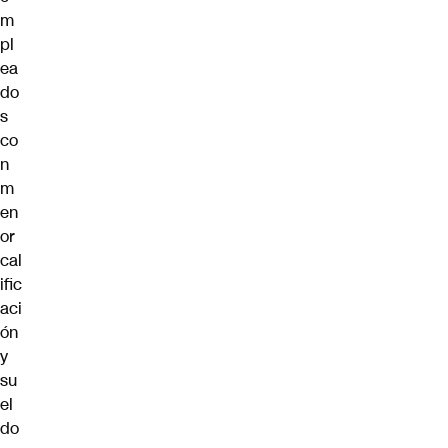
m
pl
ea
do
s
co
n
m
en
or
cal
ific
aci
ón
y
su
el
do