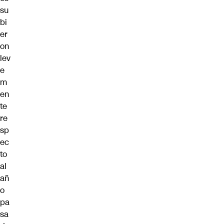
su
bi
er
on
lev
e
m
en
te
re
sp
ec
to
al
añ
o
pa
sa