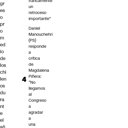
francamente
gr
un
es
retroceso
o
importante"
pr
Daniel
o
Manouchehri
m
(PS)
ed
responde
io
a
de
crítica
de
los
Magdalena
chi
Piñera:
len
“No
os
llegamos
du
al
ra
Congreso
nt
a
agradar
e
a
el
una
añ