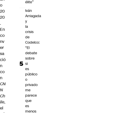
élite”
o
Iván
20
Arriagada
20
y
.
la
En
crisis
co
de
nv
Codelco:
er
"El
debate
sa
sobre
ció
si
n
es
co
público
n
o
CN
privado
N
me
parece
Ch
que
ile
,
es
el
menos