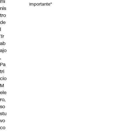
mi
importante"
nis
tro
de
l
Tr
ab
ajo
,
Pa
tri
cio
M
ele
ro,
so
stu
vo
co