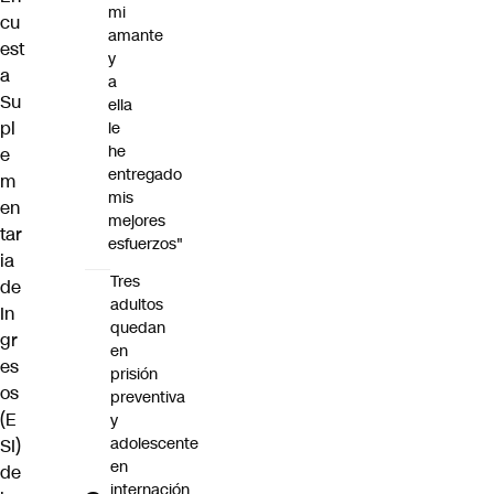
mi
cu
amante
est
y
a
a
Su
ella
pl
le
he
e
entregado
m
mis
en
mejores
tar
esfuerzos"
ia
Tres
de
adultos
In
quedan
gr
en
es
prisión
os
preventiva
(E
y
adolescente
SI)
en
de
internación