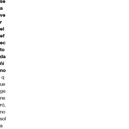
se
a
ve
r
el
ef
ec
to
da
ñi
no
q
ue
ge
ne
ró,
no
sol
a