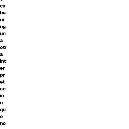
ca
be
ni
ng
un
a
otr
a
int
er
pr
et
ac
ió
n
qu
e
no