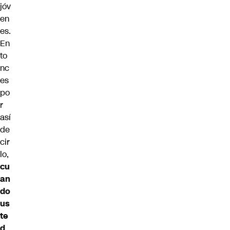
jóv
en
es.
En
to
nc
es
po
r
así
de
cir
lo,
cu
an
do
us
te
d