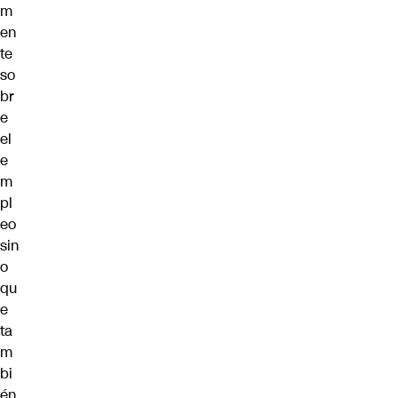
m
en
te
so
br
e
el
e
m
pl
eo
sin
o
qu
e
ta
m
bi
én