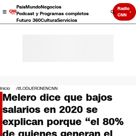
País
Mundo
Negocios
Radio
Podcast y Programas completos
CNN
Futuro 360
Cultura
Servicios
País
Mundo
Negocios
Inicio
#LODIJERONENCNN
Melero dice que bajos
Deportes
Programas completos
salarios en 2020 se
Cultura
Servicios
explican porque “el 80%
Bits
CNN Data
de quienes generan el
CNN tiempo