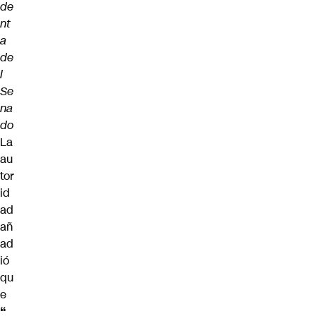
de
nt
a
de
l
Se
na
do
La
au
tor
id
ad
añ
ad
ió
qu
e
“