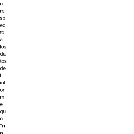
n
re
sp
ec
to
a
los
da
tos
de
l
inf
or
m
e
qu
e
“
n
o