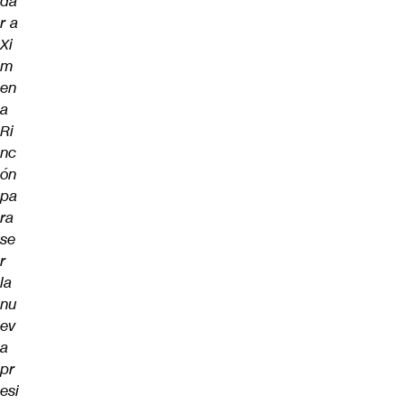
da
r a
Xi
m
en
a
Ri
nc
ón
pa
ra
se
r
la
nu
ev
a
pr
esi