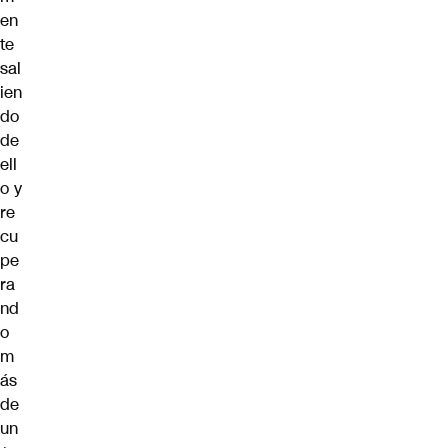
en
te
sal
ien
do
de
ell
o y
re
cu
pe
ra
nd
o
m
ás
de
un