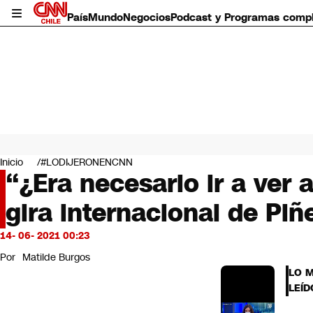
País
Mundo
Negocios
Podcast y Programas comp
País
Mundo
Inicio
#LODIJERONENCNN
Negocios
“¿Era necesario ir a ver
Deportes
gira internacional de Piñ
Programas completos
Cultura
Servicios
14- 06- 2021 00:23
Bits
Por
Matilde Burgos
CNN Data
LO 
CNN tiempo
LEÍD
Futuro 360
Opinión