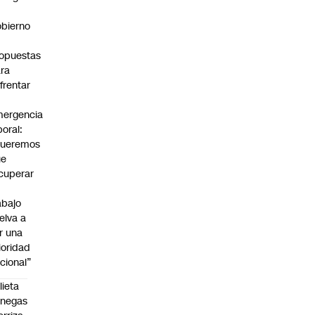
bierno
0
opuestas
ra
frentar
ergencia
boral:
Queremos
ue
cuperar
abajo
elva a
r una
ioridad
cional”
lieta
enegas