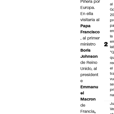
Piñera por
al
Europa
.
Go
En ella
2
visitaría al
pr
Papa
pa
en
Francisco
la
, al primer
em
ministro
la
Boris
“
Johnson
q
de Reino
re
Unido, al
el
tr
president
vu
e
se
Emmanu
pr
el
na
Macron
Ju
de
V
Francia
,