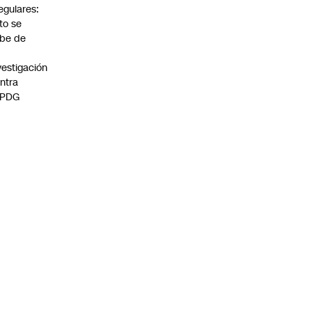
regulares:
to se
be de
vestigación
ntra
 PDG