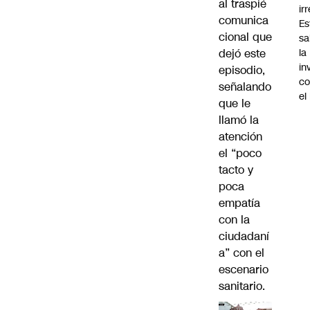
al traspié
ir
comunica
Es
cional que
sa
dejó este
la
in
episodio,
co
señalando
el
que le
llamó la
atención
el “poco
tacto y
poca
empatía
con la
ciudadaní
a” con el
escenario
sanitario.