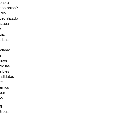
enera
pectación”:
dio
pecializado
staca
a
triz
riana
rolamo
a
cluye
tre las
sibles
ndidatas
los
emios
car
27
I
trega