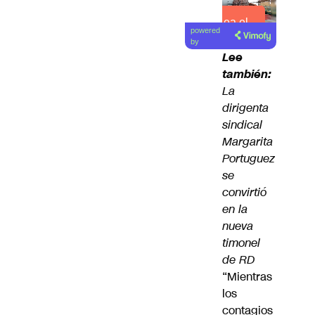
Lea el
powered
artículo
by
Lee
también:
La
dirigenta
sindical
Margarita
Portuguez
se
convirtió
en la
nueva
timonel
de RD
“Mientras
los
contagios