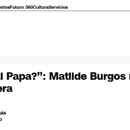
letos
Futuro 360
Cultura
Servicios
 al Papa?”: Matilde Burgos
era
MÁS
O