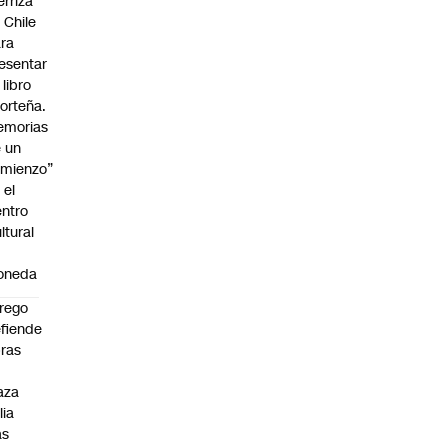
erriza
 Chile
ra
esentar
 libro
orteña.
emorias
 un
mienzo”
 el
ntro
ltural
a
oneda
rego
fiende
ras
n
aza
lia
as