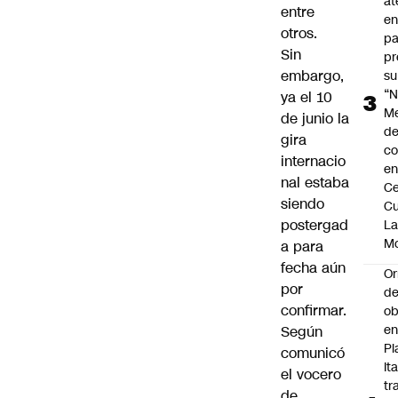
at
entre
en
otros.
pa
Sin
pr
embargo,
su
“N
ya el 10
M
de junio la
de
gira
co
internacio
en
nal
estaba
Ce
siendo
Cu
postergad
L
M
a
para
fecha aún
Or
por
de
confirmar.
ob
e
Según
Pl
comunicó
Ita
el vocero
tr
de