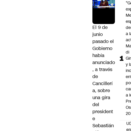
“G
ex
Me
es
El 9 de
de
a l
junio
ac
pasado el
Ma
Gobierno
di
había
Gi
anunciado
y l
, a través
in
de
en
po
Cancillerí
ca
a, sobre
a 
una gira
Pr
del
Os
president
20
e
UD
Sebastián
en