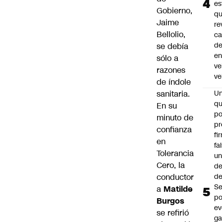
es
Gobierno,
q
Jaime
re
Bellolio,
ca
d
se debía
e
sólo a
ve
razones
ve
de índole
sanitaria.
U
qu
En su
po
minuto de
pr
confianza
fi
en
fa
Tolerancia
u
Cero, la
de
conductor
de
Se
a
Matilde
po
Burgos
ev
se refirió
ga