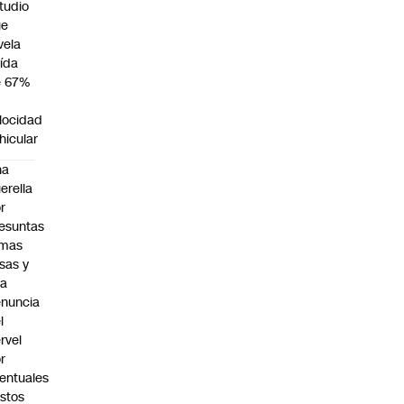
tudio
ue
vela
ída
e 67%
n
locidad
hicular
na
erella
r
esuntas
rmas
lsas y
na
nuncia
l
rvel
r
entuales
stos